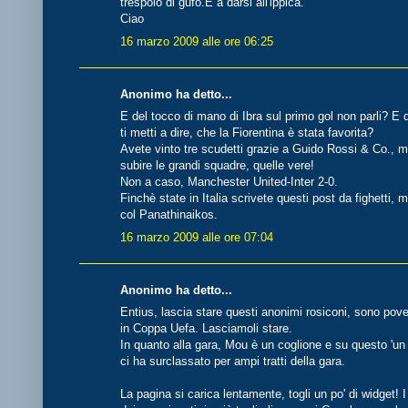
trespolo di gufo.E a darsi all'ippica.
Ciao
16 marzo 2009 alle ore 06:25
Anonimo ha detto...
E del tocco di mano di Ibra sul primo gol non parli? E
ti metti a dire, che la Fiorentina è stata favorita?
Avete vinto tre scudetti grazie a Guido Rossi & Co., m
subire le grandi squadre, quelle vere!
Non a caso, Manchester United-Inter 2-0.
Finchè state in Italia scrivete questi post da fighetti,
col Panathinaikos.
16 marzo 2009 alle ore 07:04
Anonimo ha detto...
Entius, lascia stare questi anonimi rosiconi, sono pove
in Coppa Uefa. Lasciamoli stare.
In quanto alla gara, Mou è un coglione e su questo 'un 
ci ha surclassato per ampi tratti della gara.
La pagina si carica lentamente, togli un po' di widget! I 