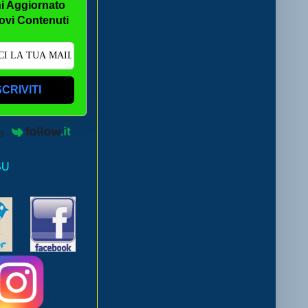
i Aggiornato
ovi Contenuti
SCRIVITI
by
SU