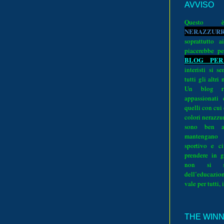
AVVISO
Quest
N
E
R
A
Z
Z
U
R
soprattutto a
piacerebbe pe
BLOG PER
interisti si 
tutti gli altri
Un blog ri
appassionati
quelli con cui
colori nerazzurr
sono ben a
mantengano
sportivo e ci
prendere in g
non si su
dell’educazion
vale per tutti, 
THE WINNE