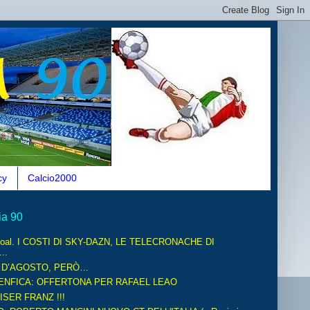
cy
Calcio2000
ia 90
oal. I COSTI DI SKY-DAZN, LE TELECRONACHE DI
..
O D’AGOSTO, PERÒ…
ENFICA: OFFERTONA PER RAFAEL LEAO
ISER FRANZ !!!