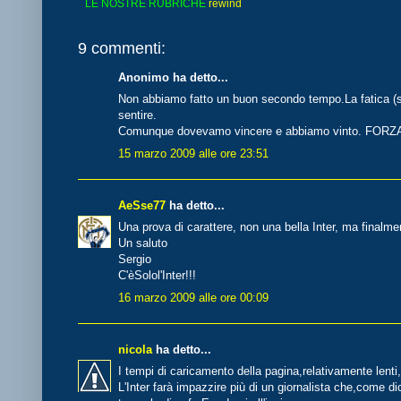
LE NOSTRE RUBRICHE
rewind
9 commenti:
Anonimo ha detto...
Non abbiamo fatto un buon secondo tempo.La fatica (so
sentire.
Comunque dovevamo vincere e abbiamo vinto. FORZA
15 marzo 2009 alle ore 23:51
AeSse77
ha detto...
Una prova di carattere, non una bella Inter, ma finalme
Un saluto
Sergio
C'èSolol'Inter!!!
16 marzo 2009 alle ore 00:09
nicola
ha detto...
I tempi di caricamento della pagina,relativamente lenti
L'Inter farà impazzire più di un giornalista che,come d