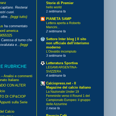
franz
Storie di Premier
hello world
capitano. Resterai
1 settimana fa
stri cuori.
ltre...
(leggi tutto)
PIANETA SAMP
Lettera aperta a Roberto
us
ha commentato
Mancini...
nord america
2 settimane fa
99055325
Settore Inter blog | Il sito
i Caressa di turno che
non ufficiale dell'interismo
ovalutata e...
(leggi
moderno
L’Osvaldo incompiuto
3 settimane fa
Letteratura Sportiva
RE RUBRICHE
LEGAMI ARGENTINA-
SVIZZERA
4 settimane fa
– Analisi e commenti
nato Italiano
Calciopress.net - Il
NDO CON ALTER
Magazine del calcio italiano
cio
La Nazionale Under 19
Femminile verso il Round 1 del
TO DI CIP&CIOP
Campionato Europeo: il gruppo
ppunti sulla Serie
delle Azzurrine
1 mese fa
del Calcio
Bauscia Cafè