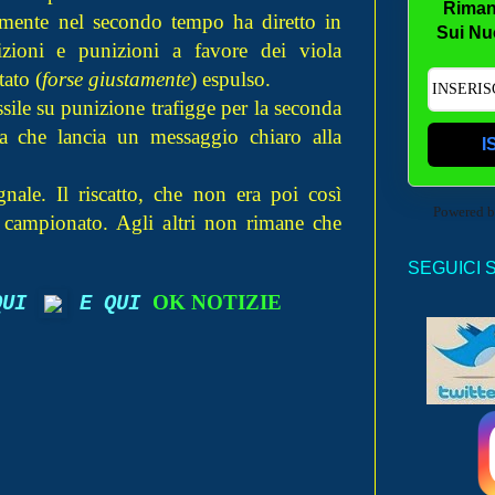
Riman
almente nel secondo tempo ha diretto in
Sui Nu
zioni e punizioni a favore dei viola
tato (
forse giustamente
) espulso.
ile su punizione trafigge per la seconda
ia che lancia un messaggio chiaro alla
I
ale. Il riscatto, che non era poi così
Powered 
el campionato. Agli altri non rimane che
SEGUICI 
OK NOTIZIE
 QUI
E QUI