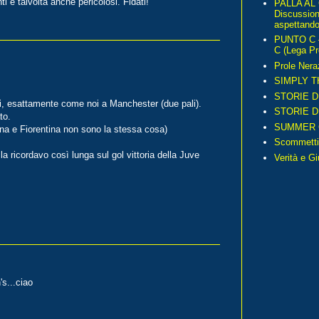
ti e talvolta anche pericolosi. Fidati!
PALLA AL
Discussio
aspettando 
PUNTO C – 
C (Lega Pr
Prole Nera
SIMPLY T
STORIE D
i, esattamente come noi a Manchester (due pali).
STORIE D
to.
SUMMER 
na e Fiorentina non sono la stessa cosa)
Scommetti
la ricordavo così lunga sul gol vittoria della Juve
Verità e G
's...ciao