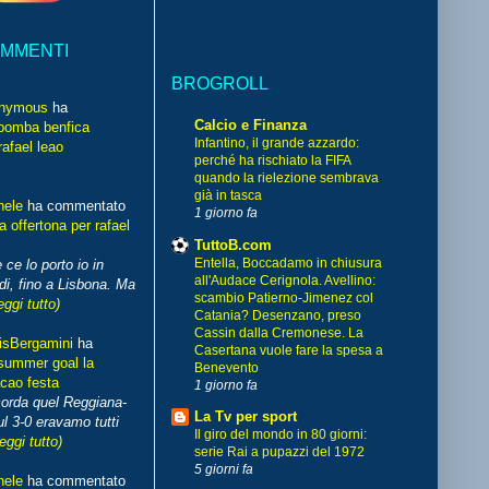
OMMENTI
BROGROLL
nymous
ha
Calcio e Finanza
bomba benfica
Infantino, il grande azzardo:
rafael leao
perché ha rischiato la FIFA
quando la rielezione sembrava
già in tasca
hele
ha commentato
1 giorno fa
 offertona per rafael
TuttoB.com
Entella, Boccadamo in chiusura
 ce lo porto io in
all'Audace Cerignola. Avellino:
di, fino a Lisbona. Ma
scambio Patierno-Jimenez col
eggi tutto)
Catania? Desenzano, preso
Cassin dalla Cremonese. La
isBergamini
ha
Casertana vuole fare la spesa a
summer goal la
Benevento
cao festa
1 giorno fa
corda quel Reggiana-
La Tv per sport
l 3-0 eravamo tutti
Il giro del mondo in 80 giorni:
leggi tutto)
serie Rai a pupazzi del 1972
5 giorni fa
hele
ha commentato