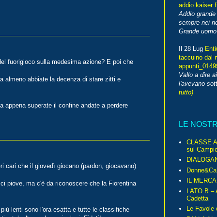
addio kaiser 
Addio grande 
sempre nei no
Grande uomo o
Il 28 Lug
Enti
taccuino dal 
 del fuorigioco sulla medesima azione? E poi che
appunti_014
Vallo a dire a
a almeno abbiate la decenza di stare zitti e
l'avevano sott
tutto)
 ma appena superate il confine andate a perdere
LE NOST
CLASSE A 
sul Campio
DIALOGA
ri cari che il giovedì giocano (pardon, giocavano)
Donne&Cal
IL MERCA
ci piove, ma c'è da riconoscere che la Fiorentina
LATO B – A
Cadetta
Le Favole 
più lenti sono l'ora esatta e tutte le classifiche