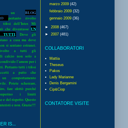
marzo 2009
(42)
febbraio 2009
(32)
BLOG
o è un
R
O
pertanto rivolto
gennaio 2009
(36)
i tifosi dell’Inter. Mi
►
2008
(467)
UN
rò che diventasse
 TUTTI
.
Dove gli
►
2007
(481)
sentano a casa ma dove
 non si sentano estranei.
COLLABORATORI
volto a tutti gli
 di calcio non solo a
Mattia
 condivido l’amore per i
Theseus
i. Pertanto tutti i tifosi
Pakos
ccetti a patto che
Lady Marianne
 un comportamento
vile. Potete scherzare,
Denis Bergamini
iro, fare sfottò purché
Cip&Ciop
perino i limiti
e e del rispetto. Questo
CONTATORE VISITE
interisti e non. Grazie!!!
R IS...