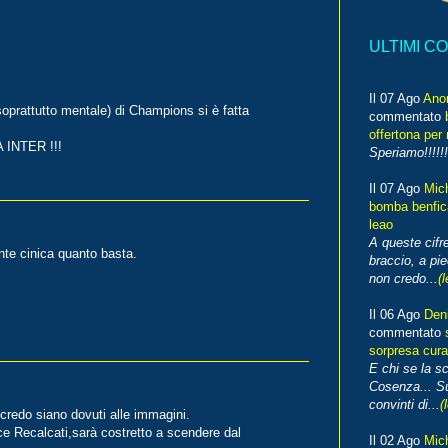
ULTIMI C
Il 07 Ago
Ano
prattutto mentale) di Champions si è fatta
commentato
offertona per 
 INTER !!!
Speriamo!!!!!!
Il 07 Ago
Mic
bomba benfica
leao
A queste cifre
nte cinica quanto basta.
braccio, a pie
non credo...
(l
Il 06 Ago
Den
commentato
sorpresa cura
E chi se la s
Cosenza... Su
convinti di...
(
,credo siano dovuti alle immagini.
ice Recalcati,sarà costretto a scendere dal
Il 02 Ago
Mic