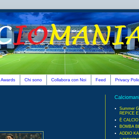
Awards
Chi sono
Collabora con Noi
Feed
Privacy Poli
Calcioman
Summer G
REPICE E.
È CALCI
BOMBA B
ADDIO KA