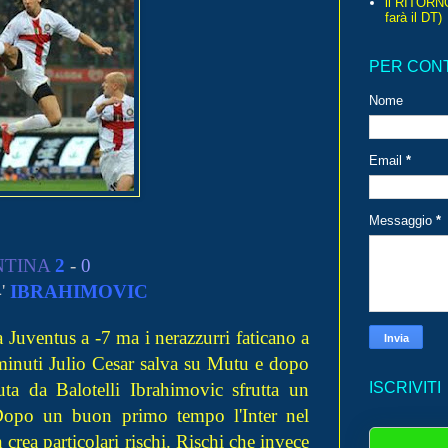
il RITORN
farà il DT)
PER CON
Nome
Email
*
Messaggio
*
NTINA
2
-
0
4'
IBRAHIMOVIC
a Juventus a -7 ma i nerazzurri faticano a
 minuti Julio Cesar salva su Mutu e dopo
 da Balotelli Ibrahimovic sfrutta un
ISCRIVITI
 Dopo un buon primo tempo l'Inter nel
crea particolari rischi. Rischi che invece