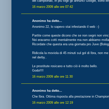
dei campionati, in più togli gli annunci Google, sono len
16 marzo 2009 alle ore 07:42
Anonimo ha detto...
Anonimo 22, lo sapevo stai infestando il web :-)
Partite come queste dicono che se non segni non vinc
Noi eravamo cotti mentalmente ma non abbiamo molla
Ricordate che questa era una giornata pro Juve (Bolog
Ridicola la moviola di 45 minuti sul gol di Ibra, non me 
nel derby..
Le prostitute rosicano e tutto ciò è molto bello.
Godo!!!!
16 marzo 2009 alle ore 11:30
Anonimo ha detto...
Che Ibra. Ottima risposta alla prestazione in Champion
16 marzo 2009 alle ore 12:19