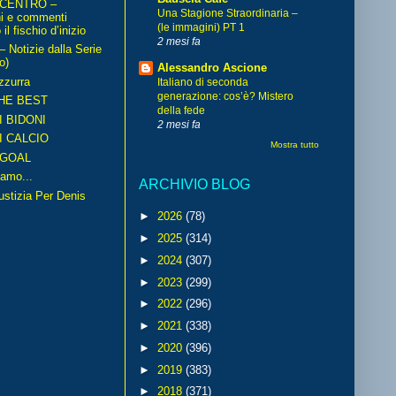
 CENTRO –
Una Stagione Straordinaria –
ni e commenti
(le immagini) PT 1
il fischio d’inizio
2 mesi fa
Notizie dalla Serie
o)
Alessandro Ascione
zzurra
Italiano di seconda
generazione: cos’è? Mistero
HE BEST
della fede
I BIDONI
2 mesi fa
I CALCIO
Mostra tutto
GOAL
amo...
ARCHIVIO BLOG
iustizia Per Denis
►
2026
(78)
►
2025
(314)
►
2024
(307)
►
2023
(299)
►
2022
(296)
►
2021
(338)
►
2020
(396)
►
2019
(383)
►
2018
(371)