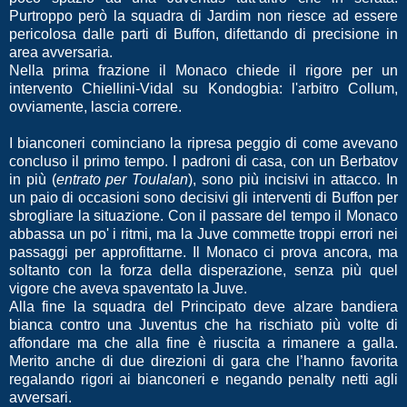
Purtroppo però la squadra di Jardim non riesce ad essere
pericolosa dalle parti di Buffon, difettando di precisione in
area avversaria.
Nella prima frazione il Monaco chiede il rigore per un
intervento Chiellini-Vidal su Kondogbia: l'arbitro Collum,
ovviamente, lascia correre.
I bianconeri cominciano la ripresa peggio di come avevano
concluso il primo tempo. I padroni di casa, con un Berbatov
in più (
entrato per Toulalan
), sono più incisivi in attacco. In
un paio di occasioni sono decisivi gli interventi di Buffon per
sbrogliare la situazione. Con il passare del tempo il Monaco
abbassa un po' i ritmi, ma la Juve commette troppi errori nei
passaggi per approfittarne. Il Monaco ci prova ancora, ma
soltanto con la forza della disperazione, senza più quel
vigore che aveva spaventato la Juve.
Alla fine la squadra del Principato deve alzare bandiera
bianca contro una Juventus che ha rischiato più volte di
affondare ma che alla fine è riuscita a rimanere a galla.
Merito anche di due direzioni di gara che l’hanno favorita
regalando rigori ai bianconeri e negando penalty netti agli
avversari.