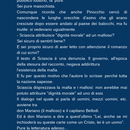
pubblico ludibrio, fa' pure.
Sei pure masochista.
Comunque ricorda che anche Pinocchio cercò di
nascondere le lunghe orecchie d'asino che gli erano
cresciute dopo essere andato al paese dei balocchi, ma fu
inutile: si vedevano ugualmente.
- Sciascia attribuisce "dignità morale" ad un mafioso?
Sei sicuro di sentirti bene?
E sei proprio sicuro di aver letto con attenzione il romanzo
di cui scrivi?
Il testo di Sciascia è una denuncia. Il governo, all'epoca
della stesura del racconto, negava addirittura
l'esistenza della mafia.
E fu per questo motivo che l'autore lo scrisse: perché tutta
la nazione sapesse.
Sciascia disprezzava la mafia e i mafiosi: non avrebbe mai
potuto attribuire "dignità morale" ad uno di essi.
Il dialogo nel quale si parla di uomini, mezzi uomini, etc.
avviene tra
don Mariano (il mafioso) e il capitano Bellodi.
Ed è don Mariano a dire a quest'ultimo "Lei, anche se mi
inchioderà su queste carte come un Cristo, lei è un uomo".
Pure la letteratura adesso...