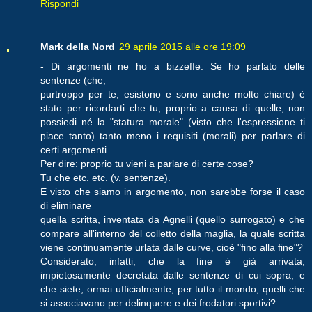
Rispondi
Mark della Nord
29 aprile 2015 alle ore 19:09
- Di argomenti ne ho a bizzeffe. Se ho parlato delle
sentenze (che,
purtroppo per te, esistono e sono anche molto chiare) è
stato per ricordarti che tu, proprio a causa di quelle, non
possiedi né la "statura morale" (visto che l'espressione ti
piace tanto) tanto meno i requisiti (morali) per parlare di
certi argomenti.
Per dire: proprio tu vieni a parlare di certe cose?
Tu che etc. etc. (v. sentenze).
E visto che siamo in argomento, non sarebbe forse il caso
di eliminare
quella scritta, inventata da Agnelli (quello surrogato) e che
compare all'interno del colletto della maglia, la quale scritta
viene continuamente urlata dalle curve, cioè "fino alla fine"?
Considerato, infatti, che la fine è già arrivata,
impietosamente decretata dalle sentenze di cui sopra; e
che siete, ormai ufficialmente, per tutto il mondo, quelli che
si associavano per delinquere e dei frodatori sportivi?