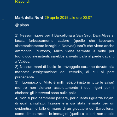
Rispondi
Mark della Nord
29 aprile 2015 alle ore 00:07
@ pippo
1) Nessun rigore per il Barcellona a San Siro: Dani Alves si
lascia furbescamente cadere (quello che facevano
sistematicamente Inzaghi e Nedved) tant'è che viene anche
ammonito. Piuttosto, Milito viene fermato 3 volte per
fuorigioco inesistenti: sarebbe arrivato palla al piede davanti
a Valdes.
2) Nessun mani di Lucio: le traveggole saranno dovute alla
mancata ossigenazione del cervello, di cui al post
precedente.
3)Il fuorigioco di Milito è millimetrico (visto in tutte le salse)
mentre non c'erano assolutamente i due rigori per il
chelsea: gli interventi sono sulla palla.
4) Non si può nemmeno parlare, per quanto riguarda Bojan,
di goal annullato: l'azione era già stata fermata per un
evidentissimo fallo di mano di un giocatore del Barcellona,
come dimostrarono le immagini (quelle a colori, non quelle