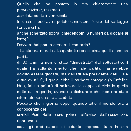
Quella che ho postato io era chiaramente una
provocazione, essendo
assolutamente inverosimile.
In quale modo avrei potuto conoscere l'esito del sorteggio
(Entius ci ha
anche scherzato sopra, chiedendomi 3 numeri da giocare al
lotto)?
Davvero hai potuto credere il contrario?
- La statura morale alla quale ti riferisci circa quella famosa
partita
di 30 anni fa non è stata "dimostrata" dal sottoscritto, il
quale ha soltanto riferito che tale partita mai avrebbe
dovuto essere giocata, ma dall'attuale presidente dell'UEFA
e tuo ex n°10, il quale ebbe il barbaro coraggio (o l'infelice
idea, fai un po' tu) di sollevare la coppa al cielo in quella
notte da tregenda, avendo a dichiarare che non era stato
informato su quanto accaduto.
Peccato che il giorno dopo, quando tutto il mondo era a
conoscenza dei
terribili fatti della sera prima, all'arrivo dell'aereo che
riportava a
casa gli eroi capaci di cotanta impresa, tutta la sua