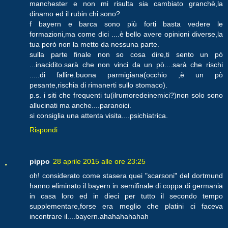
manchester e non mi risulta sia cambiato granchè,la
dinamo ed il rubin chi sono?
f bayern e barca sono più forti basta vedere le
formazioni,ma come dici ....è bello avere opinioni diverse,la
tua però non la metto da nessuna parte.
sulla parte finale non so cosa dire,ti sento un pò
...inacidito.sarà che non vinci da un pò....sarà che rischi
.....di fallire.buona parmigiana(occhio ,è un pò
pesante,rischia di rimanerti sullo stomaco).
p.s. i siti che frequenti tu(ilrumoredeinemici?)non solo sono
allucinati ma anche....paranoici.
si consiglia una attenta visita....psichiatrica.
Rispondi
pippo
28 aprile 2015 alle ore 23:25
oh! considerato come stasera quei "scarsoni" del dortmund
hanno eliminato il bayern in semifinale di coppa di germania
in casa loro ed in dieci per tutto il secondo tempo
supplementare,forse era meglio che platini ci faceva
incontrare il....bayern.ahahahahahah