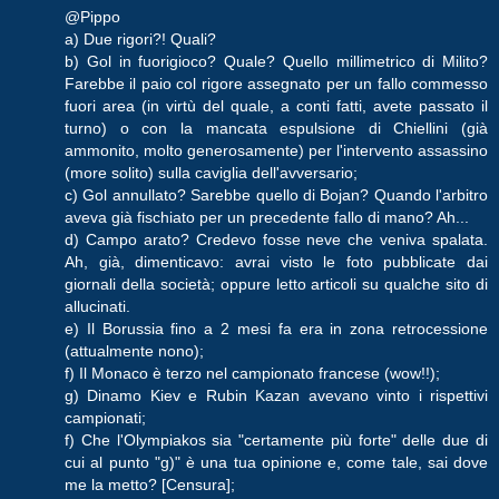
@Pippo
a) Due rigori?! Quali?
b) Gol in fuorigioco? Quale? Quello millimetrico di Milito?
Farebbe il paio col rigore assegnato per un fallo commesso
fuori area (in virtù del quale, a conti fatti, avete passato il
turno) o con la mancata espulsione di Chiellini (già
ammonito, molto generosamente) per l'intervento assassino
(more solito) sulla caviglia dell'avversario;
c) Gol annullato? Sarebbe quello di Bojan? Quando l'arbitro
aveva già fischiato per un precedente fallo di mano? Ah...
d) Campo arato? Credevo fosse neve che veniva spalata.
Ah, già, dimenticavo: avrai visto le foto pubblicate dai
giornali della società; oppure letto articoli su qualche sito di
allucinati.
e) Il Borussia fino a 2 mesi fa era in zona retrocessione
(attualmente nono);
f) Il Monaco è terzo nel campionato francese (wow!!);
g) Dinamo Kiev e Rubin Kazan avevano vinto i rispettivi
campionati;
f) Che l'Olympiakos sia "certamente più forte" delle due di
cui al punto "g)" è una tua opinione e, come tale, sai dove
me la metto? [Censura];