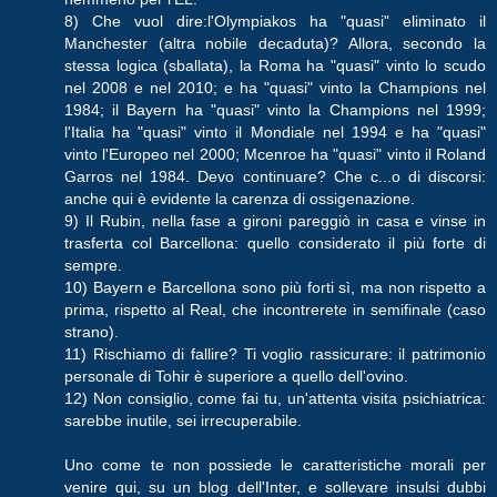
8) Che vuol dire:l'Olympiakos ha "quasi" eliminato il
Manchester (altra nobile decaduta)? Allora, secondo la
stessa logica (sballata), la Roma ha "quasi" vinto lo scudo
nel 2008 e nel 2010; e ha "quasi" vinto la Champions nel
1984; il Bayern ha "quasi" vinto la Champions nel 1999;
l'Italia ha "quasi" vinto il Mondiale nel 1994 e ha "quasi"
vinto l'Europeo nel 2000; Mcenroe ha "quasi" vinto il Roland
Garros nel 1984. Devo continuare? Che c...o di discorsi:
anche qui è evidente la carenza di ossigenazione.
9) Il Rubin, nella fase a gironi pareggiò in casa e vinse in
trasferta col Barcellona: quello considerato il più forte di
sempre.
10) Bayern e Barcellona sono più forti sì, ma non rispetto a
prima, rispetto al Real, che incontrerete in semifinale (caso
strano).
11) Rischiamo di fallire? Ti voglio rassicurare: il patrimonio
personale di Tohir è superiore a quello dell'ovino.
12) Non consiglio, come fai tu, un'attenta visita psichiatrica:
sarebbe inutile, sei irrecuperabile.
Uno come te non possiede le caratteristiche morali per
venire qui, su un blog dell'Inter, e sollevare insulsi dubbi