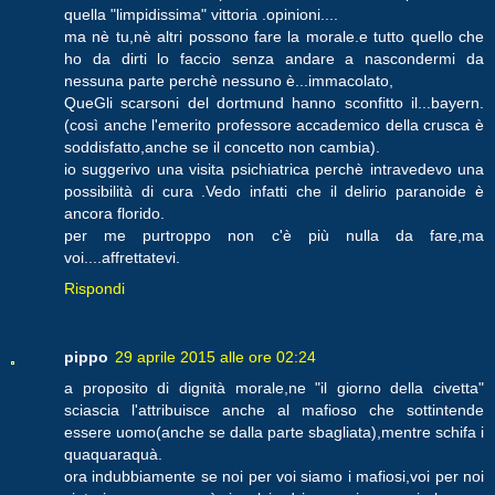
quella "limpidissima" vittoria .opinioni....
ma nè tu,nè altri possono fare la morale.e tutto quello che
ho da dirti lo faccio senza andare a nascondermi da
nessuna parte perchè nessuno è...immacolato,
QueGli scarsoni del dortmund hanno sconfitto il...bayern.
(così anche l'emerito professore accademico della crusca è
soddisfatto,anche se il concetto non cambia).
io suggerivo una visita psichiatrica perchè intravedevo una
possibilità di cura .Vedo infatti che il delirio paranoide è
ancora florido.
per me purtroppo non c'è più nulla da fare,ma
voi....affrettatevi.
Rispondi
pippo
29 aprile 2015 alle ore 02:24
a proposito di dignità morale,ne "il giorno della civetta"
sciascia l'attribuisce anche al mafioso che sottintende
essere uomo(anche se dalla parte sbagliata),mentre schifa i
quaquaraquà.
ora indubbiamente se noi per voi siamo i mafiosi,voi per noi