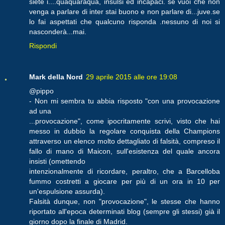
siete i....quaquaraquà, insulsi ed incapaci. se vuoi che non
venga a parlare di inter stai buono e non parlare di...juve.se
lo fai aspettati che qualcuno risponda .nessuno di noi si
nasconderà...mai.
Rispondi
Mark della Nord
29 aprile 2015 alle ore 19:08
@pippo
- Non mi sembra tu abbia risposto "con una provocazione
ad una
...provocazione", come ipocritamente scrivi, visto che hai
messo in dubbio la regolare conquista della Champions
attraverso un elenco molto dettagliato di falsità, compreso il
fallo di mano di Maicon, sull'esistenza del quale ancora
insisti (omettendo
intenzionalmente di ricordare, peraltro, che a Barcelloba
fummo costretti a giocare per più di un ora in 10 per
un'espulsione assurda).
Falsità dunque, non "provocazione", le stesse che hanno
riportato all'epoca determinati blog (sempre gli stessi) già il
giorno dopo la finale di Madrid.