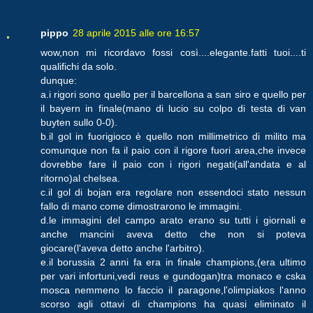
pippo
28 aprile 2015 alle ore 16:57
wow,non mi ricordavo fossi così....elegante.fatti tuoi....ti
qualifichi da solo.
dunque:
a.i rigori sono quello per il barcellona a san siro e quello per
il bayern in finale(mano di lucio su colpo di testa di van
buyten sullo 0-0).
b.il gol in fuorigioco è quello non millimetrico di milito ma
comunque non fa il paio con il rigore fuori area,che invece
dovrebbe fare il paio con i rigori negati(all'andata e al
ritorno)al chelsea.
c.il gol di bojan era regolare non essendoci stato nessun
fallo di mano come dimostrarono le immagini.
d.le immagini del campo arato erano su tutti i giornali e
anche mancini aveva detto che non si poteva
giocare(l'aveva detto anche l'arbitro).
e.il borussia 2 anni fa era in finale champions,(era ultimo
per vari infortuni,vedi reus e gundogan)tra monaco e cska
mosca nemmeno lo faccio il paragone,l'olimpiakos l'anno
scorso agli ottavi di champions ha quasi eliminato il