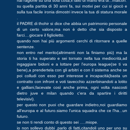
hai ragione su una sola cosa,il fallo di mano era di...maicon.
su quella partita di 30 anni fa, sui motivi per cui si giocò e
sulla tua facile ironia dimostri invece la tua di statura morale
.
il PADRE di thohir si dice che abbia un patrimonio personale
di un certo valore,ma non è detto che sia disposto a
farci....giocare il figlioletto.
quando non hai più argomenti cerchi di ritornare a quelle
sentenze.
non entro nel merito(altrimenti non la finiamo più) ma la
storia ti ha superato e sei tornato nella tua mediocrità,ad
ingaggiare bidoni e a lottare per l'europa league(se ti va
bene),a prendertela con gli arbitri e con il sistema anche se
poi colludi con esso per interesse e incapacità(basta un
contratto con infront e voti tavecchio azzerbinandoti a lotito
e galliani,facevate così anche prima, ogni volta nascosti
dietro juve e milan quando c'era da spartire i diritti
televisivi).
per questo non puoi che guardare indietro,noi guardiamo
all'europa e al futuro.siamo l'unica squadra che ce l'ha...un
futuro.
se non ti rendi conto di questo sei .....miope.
io non sollevo dubbi ,parlo di fatti,citandoli uno per uno su