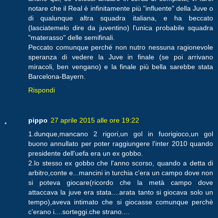
notare che il Real è infinitamente più "influente" della Juve o
di qualunque altra squadra italiana, e ha beccato
(lasciatemelo dire da juventino) l'unica probabile squadra
"materasso" delle semifinali.
Peccato comunque perché non nutro nessuna ragionevole
speranza di vedere la Juve in finale (se poi arrivano
miracoli, ben vengano) e la finale più bella sarebbe stata
Barcelona-Bayern.
Rispondi
pippo
27 aprile 2015 alle ore 19:22
1.dunque,mancano 2 rigori,un gol in fuorigioco,un gol
buono annullato per poter raggiungere l'inter 2010 quando
presidente dell'uefa era un ex gobbo.
2.lo stesso ex gobbo che l'anno scorso, quando a detta di
arbitro,conte e...mancini in turchia c'era un campo dove non
si poteva giocare(ricordo che la metà campo dove
attaccava la juve era stata....arata tanto si giocava solo un
tempo),aveva intimato che si giocasse comunque perchè
c'erano i....sorteggi.che strano....