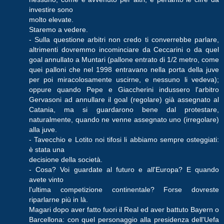
investire sono
molto elevate.
Staremo a vedere.
- Sulla questione arbitri non credo ti converrebbe parlare,
altrimenti dovremmo incominciare da Ceccarini o da quel
goal annullato a Muntari (pallone entrato di 1/2 metro, come
quei palloni che nel 1998 entravano nella porta della juve
per poi miracolosamente uscirne, e nessuno li vedeva);
oppure quando Pepe e Giaccherini indussero l'arbitro
Gervasoni ad annullare il goal (regolare) già assegnato al
Catania, ma si guardarono bene dal protestare,
naturalmente, quando ne venne assegnato uno (irregolare)
alla juve.
- Tavecchio e Lotito noi tifosi li abbiamo sempre osteggiati:
è stata una
decisione della società.
- Cosa? Voi guardate al futuro e all'Europa? E quando
avete vinto
l'ultima competizione continentale? Forse dovreste
riparlarne più in là.
Magari dopo aver fatto fuori il Real ed aver battuto Bayern o
Barcellona: con quel personaggio alla presidenza dell'Uefa