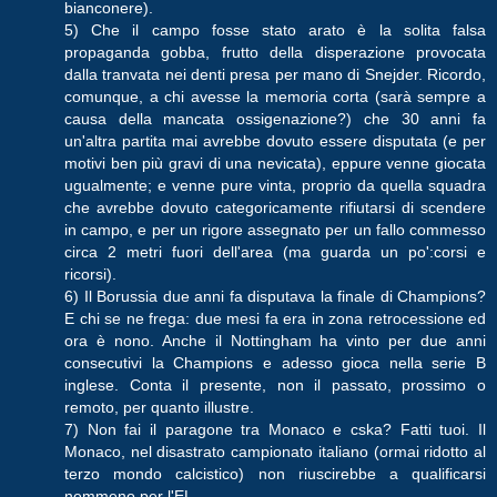
bianconere).
5) Che il campo fosse stato arato è la solita falsa
propaganda gobba, frutto della disperazione provocata
dalla tranvata nei denti presa per mano di Snejder. Ricordo,
comunque, a chi avesse la memoria corta (sarà sempre a
causa della mancata ossigenazione?) che 30 anni fa
un'altra partita mai avrebbe dovuto essere disputata (e per
motivi ben più gravi di una nevicata), eppure venne giocata
ugualmente; e venne pure vinta, proprio da quella squadra
che avrebbe dovuto categoricamente rifiutarsi di scendere
in campo, e per un rigore assegnato per un fallo commesso
circa 2 metri fuori dell'area (ma guarda un po':corsi e
ricorsi).
6) Il Borussia due anni fa disputava la finale di Champions?
E chi se ne frega: due mesi fa era in zona retrocessione ed
ora è nono. Anche il Nottingham ha vinto per due anni
consecutivi la Champions e adesso gioca nella serie B
inglese. Conta il presente, non il passato, prossimo o
remoto, per quanto illustre.
7) Non fai il paragone tra Monaco e cska? Fatti tuoi. Il
Monaco, nel disastrato campionato italiano (ormai ridotto al
terzo mondo calcistico) non riuscirebbe a qualificarsi
nemmeno per l'EL.