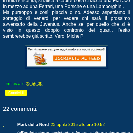
in tutta sincerità, si fatica a capire cosa ci faccia una Fiat 500
in mezzo ad una Ferrari, una Porsche e una Lamborghini.
Ma purtroppo è così, piaccia o no. Adesso aspettiamo il
sorteggio di venerdì per vedere chi sarà il prossimo
avversario della Juventus. Anche se, per quello che si è
visto in questo doppio confronto dei quarti, l’esito
sembrerebbe già scritto. Vero, Michel?
Entius
alle
23:56:00
Condividi
22 commenti:
Mark della Nord
23 aprile 2015 alle ore 10:52
(all’andata rigore inesistente a favore, al ritorno rigore netto