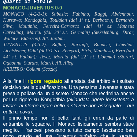
Quarti di Finale
MONACO-JUVENTUS 0-0
MONACO (4-2-3-1): Subasic; Fabinho, Raggi, Abdennour,
Kurzawa; Kondogbia, Toulalan (dal 1’ s.t. Berbatov); Bernardo
Silva, Moutinho, Ferreira-Carrasco (dal 41’ s.t. Matheus
Carvalho), Martial (dal 30’ s.t. Germain) (Stekelenburg, Dirar,
Wallace, Elderson). All. Jardim.
JUVENTUS (3-5-2): Buffon; Barzagli, Bonucci, Chiellini;
Lichtsteiner, Vidal (dal 31’ s.t. Pereyra), Pirlo, Marchisio, Evra (dal
44’ s.t. Padoin); Tevez, Morata (dal 22’ s.t. Llorente) (Storari,
Ogbonna, Sturaro, Matri). All. Alleg
ARBITRO: Collum (Scozia)
Alla fine il
rigore regalato
all’andata dall’arbitro è risultato
decisivo per la qualificazione. Una pessima Juventus è stata
presa a pallate da un discreto Monaco che recrimina anche
per un rigore su Kongodbia (
all’andata rigore inesistente a
favore, al ritorno rigore netto a sfavore non assegnato… qui
gatta ci cova
).
Il primo tempo non è bello: tanti gli errori da parte di
entrambe le squadre. Il Monaco fisicamente sembra stare
meglio. I francesi pressano a tutto campo lasciando ben
poco spazio ad una Juventus tutt’altro che in serata.