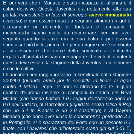
E’ pur vero che il Monaco è stato incapace di affondare il
colpo decisivo. Questa Juventus era nettamente alla sua
portata (
nonostante in fase di sorteggio
avevo immaginato
l’inverso
) e non essere riusciti a segnare almeno un gol è
sicuramente un demerito di Toulalan e compagni. I
monegaschi hanno molto da recriminare: per non aver
segnato quando la Juve era in sua balia e per essersi
spento sul più bello, prima che per un rigore che è sembrato
a tutti esserci e che, come detto, sommato ai centimetri
regalati all’andata lasciano presupporre che volenti o nolenti
questa deve essere la stagione della Juventus, con le buone
o con le cattive.
I bianconeri non raggiungevano la semifinale dalla stagione
2002/03 (
quando arrivò poi la sconfitta in finale ai rigori
contro il Milan
). Dopo 12 anni si ritrovano tra le migliori
quattro d’Europa insieme ai campioni in carica del Real
Madrid (
che hanno battuto 1-0 i cugini dell’Atletico dopo lo
0-0 dell’andata
), al Barcellona (
liquidato senza fatica il Psg
con un 3-1 in Francia e un 2-0 casalingo
) e al Bayern
Monaco (
che dopo aver illuso la concorrenza perdendo 3-1
in Portogallo, si è sbarazzato del Porto con un pesante 6-1
finale, con i bavaresi che all’intervallo erano già sul 5-0
). E,