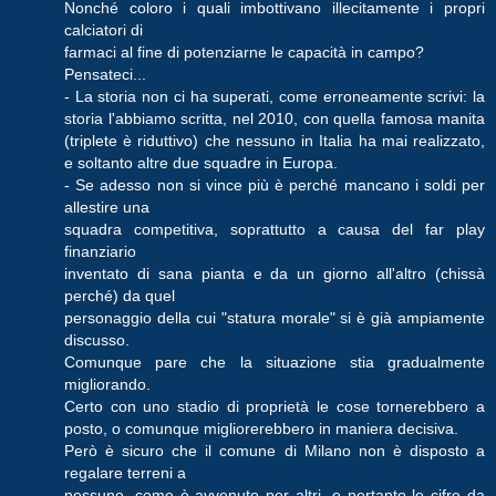
Nonché coloro i quali imbottivano illecitamente i propri
calciatori di
farmaci al fine di potenziarne le capacità in campo?
Pensateci...
- La storia non ci ha superati, come erroneamente scrivi: la
storia l'abbiamo scritta, nel 2010, con quella famosa manita
(triplete è riduttivo) che nessuno in Italia ha mai realizzato,
e soltanto altre due squadre in Europa.
- Se adesso non si vince più è perché mancano i soldi per
allestire una
squadra competitiva, soprattutto a causa del far play
finanziario
inventato di sana pianta e da un giorno all'altro (chissà
perché) da quel
personaggio della cui "statura morale" si è già ampiamente
discusso.
Comunque pare che la situazione stia gradualmente
migliorando.
Certo con uno stadio di proprietà le cose tornerebbero a
posto, o comunque migliorerebbero in maniera decisiva.
Però è sicuro che il comune di Milano non è disposto a
regalare terreni a
nessuno, come è avvenuto per altri, e pertanto le cifre da