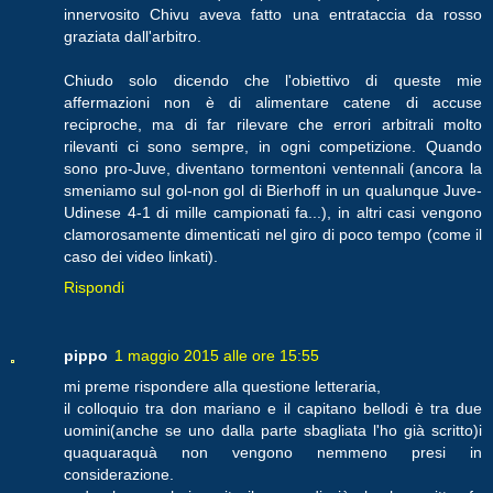
innervosito Chivu aveva fatto una entrataccia da rosso
graziata dall'arbitro.
Chiudo solo dicendo che l'obiettivo di queste mie
affermazioni non è di alimentare catene di accuse
reciproche, ma di far rilevare che errori arbitrali molto
rilevanti ci sono sempre, in ogni competizione. Quando
sono pro-Juve, diventano tormentoni ventennali (ancora la
smeniamo sul gol-non gol di Bierhoff in un qualunque Juve-
Udinese 4-1 di mille campionati fa...), in altri casi vengono
clamorosamente dimenticati nel giro di poco tempo (come il
caso dei video linkati).
Rispondi
pippo
1 maggio 2015 alle ore 15:55
mi preme rispondere alla questione letteraria,
il colloquio tra don mariano e il capitano bellodi è tra due
uomini(anche se uno dalla parte sbagliata l'ho già scritto)i
quaquaraquà non vengono nemmeno presi in
considerazione.