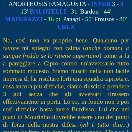
ANORTHOSIS FAMAGOSTA
-
INTER
3
-
3
13'
BALOTELLI
- 31'
Bardon
- 44'
MATERAZZI
- 46 pt'
Panagi
- 50'
Frousos
- 80'
CRUZ
No, così non va proprio bene. Qualcuno per
favore mi spieghi con calma (
anche domani a
sangue freddo se lo ritiene opportuno
) come si fa
a pareggiare a Cipro contro un'avversario tutto
sommato modesto. Siamo riusciti nella non facile
impresa di far risultare forti una squadra cipriota e,
cosa ancora più difficile, siamo riusciti a prendere
3 gol senza che gli avversari tirassero
effettivamente in porta. Lo so, in fondo non è poi
così difficile: basta avere Burdisso. Lui che nei
piani di Mourinho dovrebbe essere uno dei punti
di forza della nostra difesa (
ed è tutto dire
...)