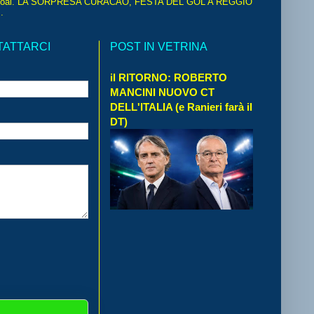
oal. LA SORPRESA CURACAO, FESTA DEL GOL A REGGIO
.
TATTARCI
POST IN VETRINA
il RITORNO: ROBERTO
MANCINI NUOVO CT
DELL'ITALIA (e Ranieri farà il
DT)