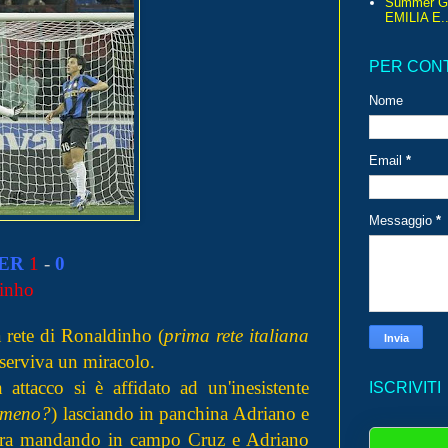
Summer G
EMILIA E..
PER CON
Nome
Email
*
Messaggio
*
ER
1
-
0
inho
a rete di Ronaldinho (
prima rete italiana
r serviva un miracolo.
attacco si è affidato ad un'inesistente
ISCRIVITI
n meno?
) lasciando in panchina Adriano e
'ora mandando in campo Cruz e Adriano