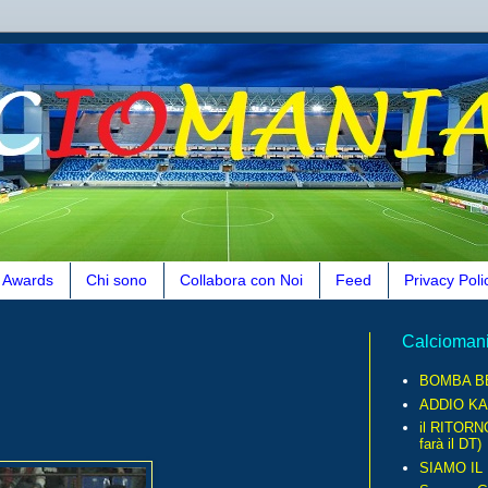
Awards
Chi sono
Collabora con Noi
Feed
Privacy Poli
Calcioman
BOMBA B
ADDIO KA
il RITORN
farà il DT)
SIAMO IL