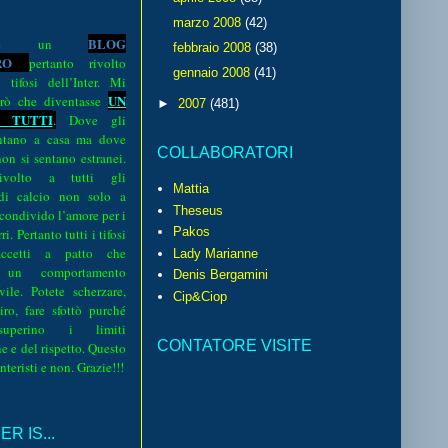
marzo 2008
(42)
BLOG
o è un
febbraio 2008
(38)
R
O
pertanto rivolto
gennaio 2008
(41)
i tifosi dell’Inter. Mi
UN
rò che diventasse
►
2007
(481)
 TUTTI
.
Dove gli
sentano a casa ma dove
COLLABORATORI
 non si sentano estranei.
volto a tutti gli
Mattia
 di calcio non solo a
Theseus
 condivido l’amore per i
Pakos
i. Pertanto tutti i tifosi
ccetti a patto che
Lady Marianne
 un comportamento
Denis Bergamini
vile. Potete scherzare,
Cip&Ciop
iro, fare sfottò purché
perino i limiti
CONTATORE VISITE
e e del rispetto. Questo
interisti e non. Grazie!!!
R IS...