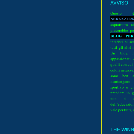
AVVISO
Quest
N
E
R
A
Z
Z
U
R
soprattutto a
piacerebbe pe
BLOG PER
interisti si 
tutti gli altri
Un blog ri
appassionati
quelli con cui
colori nerazzurr
sono ben a
mantengano
sportivo e ci
prendere in g
non si su
dell’educazion
vale per tutti, 
THE WINNE