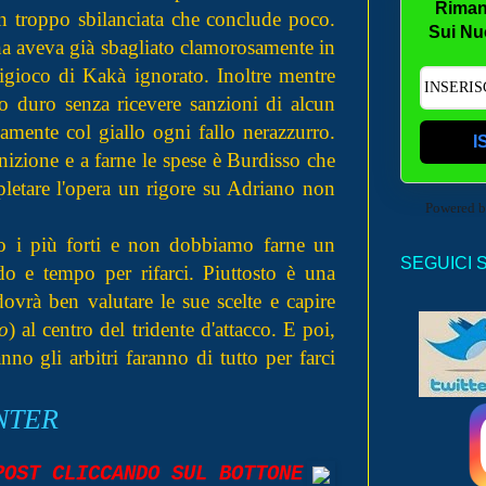
Riman
n troppo sbilanciata che conclude poco.
Sui Nu
na aveva già sbagliato clamorosamente in
igioco di Kakà ignorato. Inoltre mentre
o duro senza ricevere sanzioni di alcun
icamente col giallo ogni fallo nerazzurro.
I
zione e a farne le spese è Burdisso che
pletare l'opera un rigore su Adriano non
Powered 
o i più forti e non dobbiamo farne un
SEGUICI 
e tempo per rifarci. Piuttosto è una
dovrà ben valutare le sue scelte e capire
o
) al centro del tridente d'attacco. E poi,
no gli arbitri faranno di tutto per farci
NTER
POST CLICCANDO SUL BOTTONE