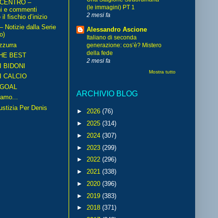
 CENTRO –
(le immagini) PT 1
ni e commenti
2 mesi fa
il fischio d’inizio
Notizie dalla Serie
Alessandro Ascione
o)
Italiano di seconda
zzurra
generazione: cos’è? Mistero
della fede
HE BEST
2 mesi fa
I BIDONI
Mostra tutto
I CALCIO
GOAL
ARCHIVIO BLOG
amo...
iustizia Per Denis
►
2026
(76)
►
2025
(314)
►
2024
(307)
►
2023
(299)
►
2022
(296)
►
2021
(338)
►
2020
(396)
►
2019
(383)
►
2018
(371)