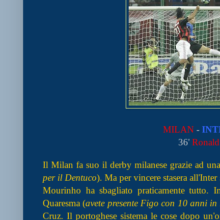
MILAN
-
INT
36'
Ronald
Il Milan fa suo il derby milanese grazie ad un
per il Dentuco
). Ma per vincere stasera all'Inte
Mourinho ha sbagliato praticamente tutto. In 
Quaresma (
avete presente Figo con 10 anni i
Cruz. Il portoghese sistema le cose dopo un