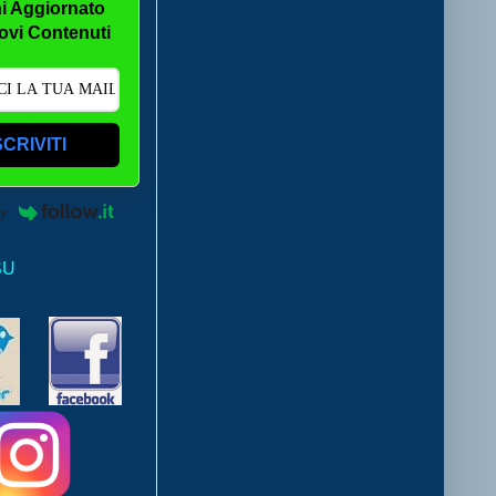
i Aggiornato
ovi Contenuti
SCRIVITI
by
SU