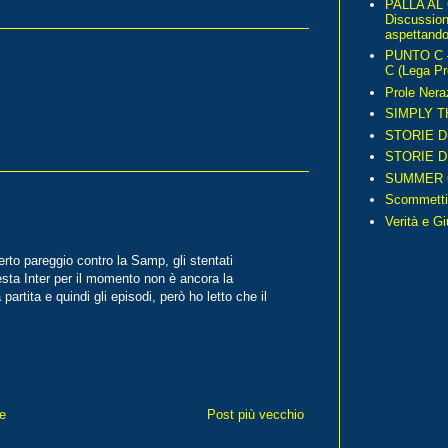
PALLA AL
Discussio
aspettando 
PUNTO C – 
C (Lega Pr
Prole Nera
SIMPLY T
STORIE D
STORIE D
SUMMER 
Scommetti
Verità e G
erto pareggio contro la Samp, gli stentati
sta Inter per il momento non è ancora la
partita e quindi gli episodi, però ho letto che il
e
Post più vecchio