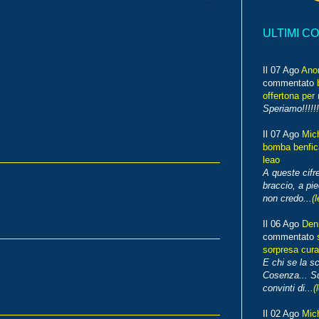
ULTIMI C
Il 07 Ago
Ano
commentato
offertona per 
Speriamo!!!!!!
Il 07 Ago
Mic
bomba benfica
leao
A queste cifre
braccio, a pie
non credo...
(l
Il 06 Ago
Den
commentato
sorpresa cura
E chi se la s
Cosenza... Su
convinti di...
(
Il 02 Ago
Mic