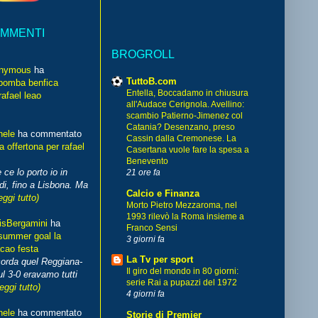
OMMENTI
BROGROLL
nymous
ha
TuttoB.com
bomba benfica
Entella, Boccadamo in chiusura
rafael leao
all'Audace Cerignola. Avellino:
scambio Patierno-Jimenez col
Catania? Desenzano, preso
hele
ha commentato
Cassin dalla Cremonese. La
 offertona per rafael
Casertana vuole fare la spesa a
Benevento
 ce lo porto io in
21 ore fa
di, fino a Lisbona. Ma
Calcio e Finanza
eggi tutto)
Morto Pietro Mezzaroma, nel
1993 rilevò la Roma insieme a
isBergamini
ha
Franco Sensi
summer goal la
3 giorni fa
cao festa
La Tv per sport
corda quel Reggiana-
Il giro del mondo in 80 giorni:
l 3-0 eravamo tutti
serie Rai a pupazzi del 1972
leggi tutto)
4 giorni fa
hele
ha commentato
Storie di Premier