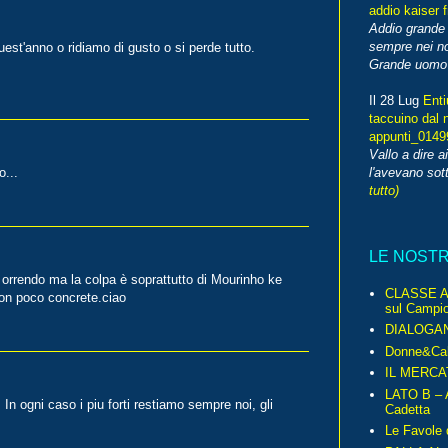
addio kaiser 
Addio grande 
sempre nei no
uest'anno o ridiamo di gusto o si perde tutto.
Grande uomo o
Il 28 Lug
Enti
taccuino dal 
appunti_014
Vallo a dire a
l'avevano sott
o...
tutto)
LE NOST
 orrendo ma la colpa è soprattutto di Mourinho ke
CLASSE A 
non poco concrete.ciao
sul Campio
DIALOGA
Donne&Cal
IL MERCA
LATO B – A
In ogni caso i piu forti restiamo sempre noi, gli
Cadetta
Le Favole 