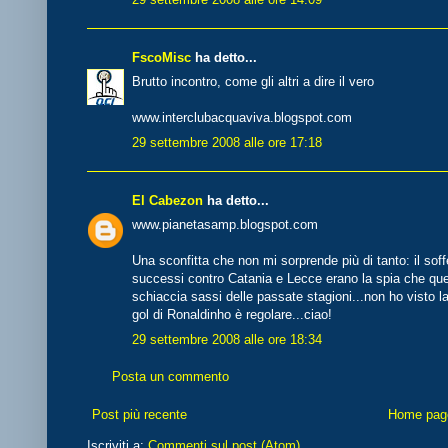
FscoMisc
ha detto...
Brutto incontro, come gli altri a dire il vero
www.interclubacquaviva.blogspot.com
29 settembre 2008 alle ore 17:18
El Cabezon
ha detto...
www.pianetasamp.blogspot.com
Una sconfitta che non mi sorprende più di tanto: il soff
successi contro Catania e Lecce erano la spia che que
schiaccia sassi delle passate stagioni...non ho visto la 
gol di Ronaldinho è regolare...ciao!
29 settembre 2008 alle ore 18:34
Posta un commento
Post più recente
Home pag
Iscriviti a:
Commenti sul post (Atom)