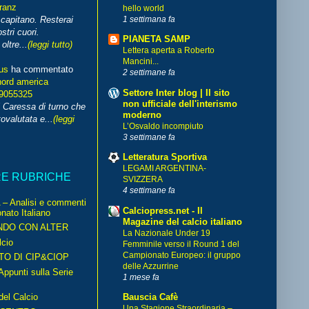
franz
hello world
1 settimana fa
capitano. Resterai
stri cuori.
PIANETA SAMP
ltre...
(leggi tutto)
Lettera aperta a Roberto
Mancini...
us
ha commentato
2 settimane fa
nord america
Settore Inter blog | Il sito
99055325
non ufficiale dell'interismo
i Caressa di turno che
moderno
ovalutata e...
(leggi
L’Osvaldo incompiuto
3 settimane fa
Letteratura Sportiva
LEGAMI ARGENTINA-
RE RUBRICHE
SVIZZERA
4 settimane fa
– Analisi e commenti
Calciopress.net - Il
nato Italiano
Magazine del calcio italiano
NDO CON ALTER
La Nazionale Under 19
cio
Femminile verso il Round 1 del
Campionato Europeo: il gruppo
TO DI CIP&CIOP
delle Azzurrine
ppunti sulla Serie
1 mese fa
del Calcio
Bauscia Cafè
Una Stagione Straordinaria –