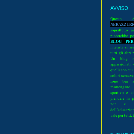
AVVISO
Quest
N
E
R
A
Z
Z
U
R
soprattutto a
piacerebbe pe
BLOG PER
interisti si 
tutti gli altri
Un blog ri
appassionati
quelli con cui
colori nerazzurr
sono ben a
mantengano
sportivo e ci
prendere in g
non si su
dell’educazion
vale per tutti, 