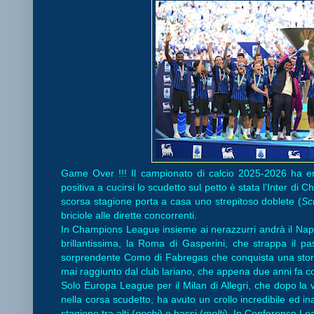
Game Over !!! Il campionato di calcio 2025-2026 ha e
positiva a cucirsi lo scudetto sul petto è stata l’Inter di 
scorsa stagione porta a casa uno strepitoso doblete (
Sc
briciole alle dirette concorrenti.
In Champions League insieme ai nerazzurri andrà il Nap
brillantissima, la Roma di Gasperini, che strappa il p
sorprendente Como di Fabregas che conquista una stori
mai raggiunto dal club lariano, che appena due anni fa c
Solo Europa League per il Milan di Allegri, che dopo la v
nella corsa scudetto, ha avuto un crollo incredibile ed in
stagione tra alti (
pochi
) e bassi (
molti
). In Conference Lea