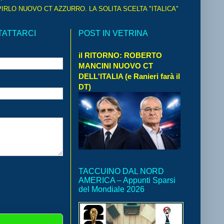
IRLO NUOVO CT AZZURRO. LA SOLITA SCELTA "ITALICA"
TATTARCI
POST IN VETRINA
il RITORNO: ROBERTO
MANCINI NUOVO CT
DELL'ITALIA (e Ranieri farà il
DT)
TACCUINO DAL NORD
AMERICA – Appunti Sparsi
del Mondiale 2026