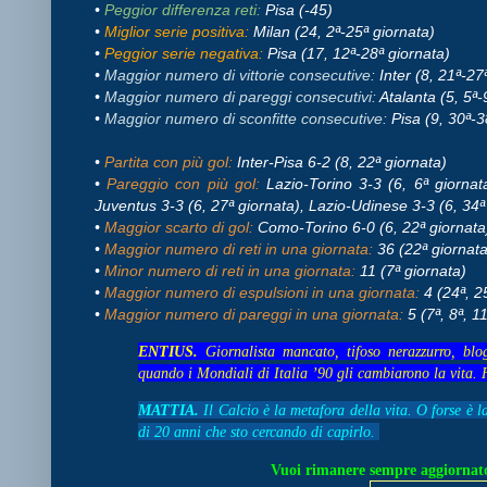
•
Peggior differenza reti:
Pisa (-45)
•
Miglior serie positiva:
Milan (24, 2ª-25ª giornata)
•
Peggior serie negativa:
Pisa (17, 12ª-28ª giornata)
•
Maggior numero di vittorie consecutive:
Inter (8, 21ª-27
•
Maggior numero di pareggi consecutivi:
Atalanta (5, 5ª-
•
Maggior numero di sconfitte consecutive:
Pisa (9, 30ª-3
•
Partita con più gol:
Inter-Pisa 6-2 (8, 22ª giornata)
•
Pareggio con più gol:
Lazio-Torino 3-3 (6, 6ª giornat
Juventus 3-3 (6, 27ª giornata), Lazio-Udinese 3-3 (6, 34ª
•
Maggior scarto di gol:
Como-Torino 6-0 (6, 22ª giornat
•
Maggior numero di reti in una giornata:
36 (22ª giornat
•
Minor numero di reti in una giornata:
11 (7ª giornata)
•
Maggior numero di espulsioni in una giornata:
4 (24ª, 2
•
Maggior numero di pareggi in una giornata:
5 (7ª, 8ª, 1
ENTIUS.
Giornalista mancato, tifoso nerazzurro, blo
quando i Mondiali di Italia ’90 gli cambiarono la vita. 
MATTIA.
Il Calcio è la metafora della vita. O forse è l
di 20 anni che sto cercando di capirlo.
Vuoi rimanere sempre aggiornato