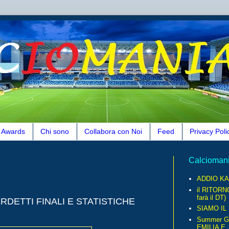
Awards
Chi sono
Collabora con Noi
Feed
Privacy Poli
Calcioman
ADDIO KA
il RITORN
farà il DT)
ERDETTI FINALI E STATISTICHE
SIAMO IL
Summer G
EMILIA E..