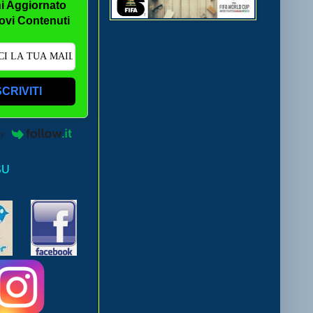
i Aggiornato
ovi Contenuti
SCRIVITI
by
SU