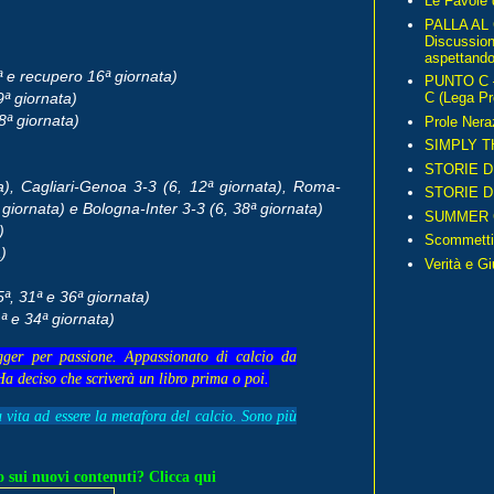
Le Favole 
PALLA AL
Discussio
aspettando 
ª e recupero 16ª giornata)
PUNTO C – 
9ª giornata)
C (Lega Pr
8ª giornata)
Prole Nera
SIMPLY T
STORIE D
a), Cagliari-Genoa 3-3 (6, 12ª giornata), Roma-
STORIE D
 giornata) e Bologna-Inter 3-3 (6, 38ª giornata)
SUMMER 
a)
Scommetti
a)
Verità e G
5ª, 31ª e 36ª giornata)
1ª e 34ª giornata)
gger per passione. Appassionato di calcio da
Ha deciso che scriverà un libro prima o poi.
a vita ad essere la metafora del calcio. Sono più
 sui nuovi contenuti? Clicca qui