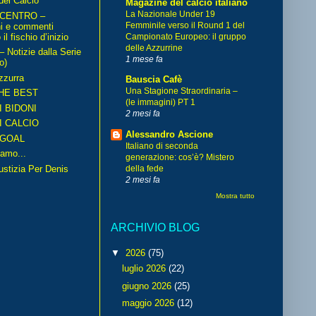
del Calcio
Magazine del calcio italiano
La Nazionale Under 19
 CENTRO –
Femminile verso il Round 1 del
ni e commenti
il fischio d’inizio
Campionato Europeo: il gruppo
delle Azzurrine
Notizie dalla Serie
1 mese fa
o)
zzurra
Bauscia Cafè
Una Stagione Straordinaria –
HE BEST
(le immagini) PT 1
I BIDONI
2 mesi fa
I CALCIO
Alessandro Ascione
GOAL
Italiano di seconda
amo...
generazione: cos’è? Mistero
iustizia Per Denis
della fede
2 mesi fa
Mostra tutto
ARCHIVIO BLOG
▼
2026
(75)
luglio 2026
(22)
giugno 2026
(25)
maggio 2026
(12)