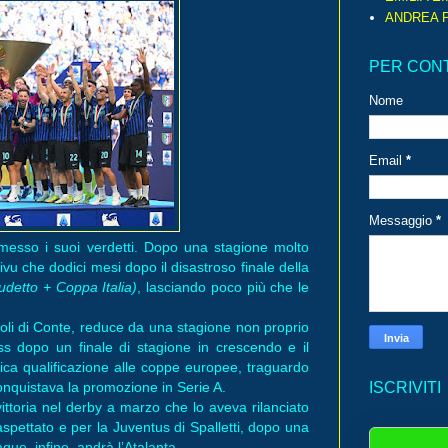
ANDREA P
PER CON
Nome
Email
*
Messaggio
*
messo i suoi verdetti. Dopo una stagione molto
Chivu che dodici mesi dopo il disastroso finale della
udetto + Coppa Italia)
, lasciando poco più che le
oli di Conte, reduce da una stagione non proprio
ass dopo un finale di stagione in crescendo e il
ca qualificazione alle coppe europee, traguardo
onquistava la promozione in Serie A.
ISCRIVITI
ittoria nel derby a marzo che lo aveva rilanciato
aspettato e per la Juventus di Spalletti, dopo una
gue, infine, andrà l’Atalanta.