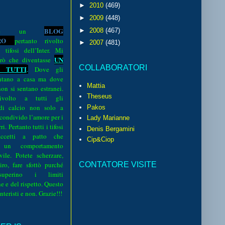
►
2010
(469)
►
2009
(448)
BLOG
►
2008
(467)
o è un
R
O
pertanto rivolto
►
2007
(481)
i tifosi dell’Inter. Mi
UN
rò che diventasse
COLLABORATORI
 TUTTI
.
Dove gli
sentano a casa ma dove
Mattia
 non si sentano estranei.
Theseus
volto a tutti gli
 di calcio non solo a
Pakos
 condivido l’amore per i
Lady Marianne
i. Pertanto tutti i tifosi
Denis Bergamini
ccetti a patto che
Cip&Ciop
 un comportamento
vile. Potete scherzare,
CONTATORE VISITE
iro, fare sfottò purché
perino i limiti
e e del rispetto. Questo
interisti e non. Grazie!!!