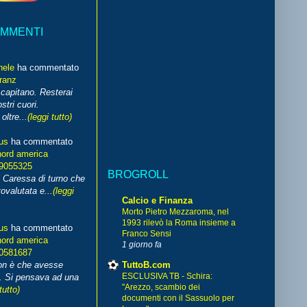
OMMENTI
hele
ha commentato
franz
capitano. Resterai
stri cuori.
ltre...
(leggi tutto)
us
ha commentato
nord america
99055325
BROGROLL
i Caressa di turno che
ovalutata e...
(leggi
Calcio e Finanza
Morto Pietro Mezzaroma, nel
1993 rilevò la Roma insieme a
us
ha commentato
Franco Sensi
nord america
1 giorno fa
70581687
TuttoB.com
non è che avesse
ESCLUSIVA TB - Schira:
. Si pensava ad una
"Arezzo, scambio dei
tutto)
documenti con il Sassuolo per