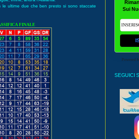
Riman
 le ultime due che ben presto si sono staccate
Sui Nu
LASSIFICA FINALE
I
Powered 
SEGUICI 