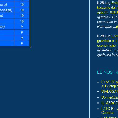
Il 28 Lug
Enti
taccuino dal 
appunti_0118
@Matrix. E ri
oscurasse la 
Purtroppo,...
(
Il 28 Lug
Enti
guardiola e le
economiche
@Stefano. E
qualcuno lo 
LE NOST
CLASSE A 
sul Campio
DIALOGA
Donne&Cal
IL MERCA
LATO B – A
Cadetta