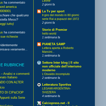
Leone"
us
ha commentato
2 giorni fa
nord america
8009001
La Tv per sport
schiare che qualcuno
Il giro del mondo in 80 giorni:
serie Rai a pupazzi del 1972
stella Messi?
2 giorni fa
leggi tutto)
Storie di Premier
us
ha commentato
hello world
 sue richieste
1 settimana fa
PIANETA SAMP
videntemente
Lettera aperta a Roberto
pensava veramente...
Mancini...
1 settimana fa
Settore Inter blog | Il sito
RE RUBRICHE
non ufficiale dell'interismo
moderno
– Analisi e commenti
L’Osvaldo incompiuto
nato Italiano
2 settimane fa
NDO CON ALTER
Letteratura Sportiva
cio
LEGAMI ARGENTINA-
TO DI CIP&CIOP
SVIZZERA
4 settimane fa
ppunti sulla Serie
Calciopress.net - Il