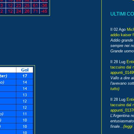
ULTIMI C
Il 02 Ago
Mic
addio kaiser 
Addio grande 
sempre nei no
Grande uomo o
Il 28 Lug
Enti
taccuino dal 
appunti_014
Vallo a dire a
l'avevano sott
tutto)
Il 28 Lug
Enti
taccuino dal 
appunti_013
L'Argentina 
entusiasmato
finale...
(leggi 