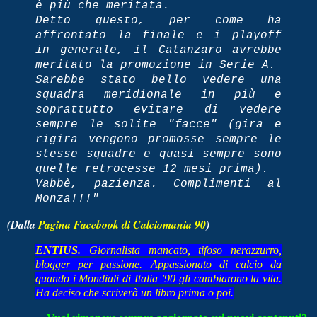
è più che meritata.
Detto questo, per come ha
affrontato la finale e i playoff
in generale, il Catanzaro avrebbe
meritato la promozione in Serie A.
Sarebbe stato bello vedere una
squadra meridionale in più e
soprattutto evitare di vedere
sempre le solite "facce" (gira e
rigira vengono promosse sempre le
stesse squadre e quasi sempre sono
quelle retrocesse 12 mesi prima).
Vabbè, pazienza. Complimenti al
Monza!!!"
(Dalla
Pagina Facebook di Calciomania 90
)
ENTIUS.
Giornalista mancato, tifoso nerazzurro,
blogger per passione. Appassionato di calcio da
quando i Mondiali di Italia ’90 gli cambiarono la vita.
Ha deciso che scriverà un libro prima o poi.