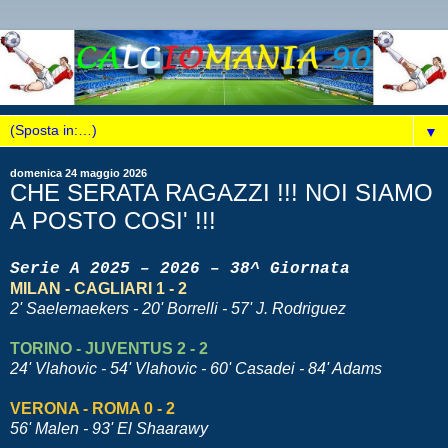
▼
domenica 24 maggio 2026
CHE SERATA RAGAZZI !!! NOI SIAMO
A POSTO COSI' !!!
Serie A 2025 – 2026 – 38^ Giornata
MILAN - CAGLIARI 1 - 2
2' Saelemaekers - 20' Borrelli - 57' J. Rodriguez
TORINO - JUVENTUS 2 - 2
24' Vlahovic - 54' Vlahovic - 60' Casadei - 84' Adams
VERONA - ROMA 0 - 2
56' Malen - 93' El Shaarawy