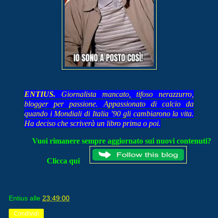
ENTIUS.
Giornalista mancato, tifoso nerazzurro,
blogger per passione. Appassionato di calcio da
quando i Mondiali di Italia ’90 gli cambiarono la vita.
Ha deciso che scriverà un libro prima o poi.
Vuoi rimanere sempre aggiornato sui nuovi contenuti?
Clicca qui
Entius
alle
23:49:00
Condividi