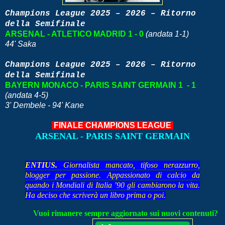
Champions League 2025 – 2026 – Ritorno
della Semifinale
ARSENAL - ATLETICO MADRID 1 - 0
(andata 1-1)
44' Saka
Champions League 2025 – 2026 – Ritorno
della Semifinale
BAYERN MONACO - PARIS SAINT GERMAIN 1 - 1
(andata 4-5)
3' Dembele - 94' Kane
FINALE CHAMPIONS LEAGUE
ARSENAL - PARIS SAINT GERMAIN
ENTIUS.
Giornalista mancato, tifoso nerazzurro,
blogger per passione. Appassionato di calcio da
quando i Mondiali di Italia ’90 gli cambiarono la vita.
Ha deciso che scriverà un libro prima o poi.
Vuoi rimanere sempre aggiornato sui nuovi contenuti?