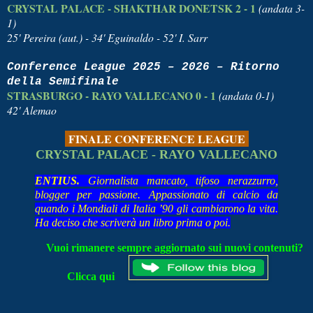
CRYSTAL PALACE - SHAKTHAR DONETSK 2 - 1
(andata 3-
1)
25' Pereira (aut.) - 34' Eguinaldo - 52' I. Sarr
Conference League 2025 – 2026 – Ritorno
della Semifinale
STRASBURGO - RAYO VALLECANO 0 - 1
(andata 0-1)
42' Alemao
FINALE CONFERENCE LEAGUE
CRYSTAL PALACE - RAYO VALLECANO
ENTIUS.
Giornalista mancato, tifoso nerazzurro,
blogger per passione. Appassionato di calcio da
quando i Mondiali di Italia ’90 gli cambiarono la vita.
Ha deciso che scriverà un libro prima o poi.
Vuoi rimanere sempre aggiornato sui nuovi contenuti?
Clicca qui