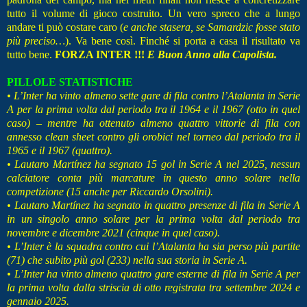
tutto il volume di gioco costruito. Un vero spreco che a lungo
andare ti può costare caro (
e anche stasera, se Samardzic fosse stato
più preciso…
). Va bene così. Finché si porta a casa il risultato va
tutto bene.
FORZA INTER !!!
E Buon Anno alla Capolista.
PILLOLE STATISTICHE
• L’Inter ha vinto almeno sette gare di fila contro l’Atalanta in Serie
A per la prima volta dal periodo tra il 1964 e il 1967 (otto in quel
caso) – mentre ha ottenuto almeno quattro vittorie di fila con
annesso clean sheet contro gli orobici nel torneo dal periodo tra il
1965 e il 1967 (quattro).
• Lautaro Martínez ha segnato 15 gol in Serie A nel 2025, nessun
calciatore conta più marcature in questo anno solare nella
competizione (15 anche per Riccardo Orsolini).
• Lautaro Martínez ha segnato in quattro presenze di fila in Serie A
in un singolo anno solare per la prima volta dal periodo tra
novembre e dicembre 2021 (cinque in quel caso).
• L’Inter è la squadra contro cui l’Atalanta ha sia perso più partite
(71) che subito più gol (233) nella sua storia in Serie A.
• L’Inter ha vinto almeno quattro gare esterne di fila in Serie A per
la prima volta dalla striscia di otto registrata tra settembre 2024 e
gennaio 2025.