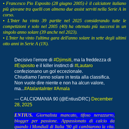
• Francesco Pio Esposito (28 giugno 2005) è il calciatore italiano
più giovane tra quelli con almeno due assist serviti nella Serie A in
corso.
• L'Inter ha vinto 39 partite nel 2025 considerando tutte le
competizioni e solo nel 2005 (40) ha ottenuto più successi in un
singolo anno solare (39 anche nel 2023).
• L'Inter ha vinto l'ultima gara dell'anno solare in sette degli ultimi
otto anni in Serie A (1N).
Decisivo l'errore di
#Djimsiti
, ma la freddezza di
#Esposito
e il killer instinct di
#Lautaro
confezionano un gol eccezionale.
Chiudiamo l'anno solare in testa alla classifica.
Non vuole dire niente e non ha alcun valore,
ma...
#AtalantaInter
#Amala
— CALCIOMANIA 90 (@EntiusDRC)
December
28, 2025
ENTIUS.
Giornalista mancato, tifoso nerazzurro,
blogger per passione. Appassionato di calcio da
quando i Mondiali di Italia ’90 gli cambiarono la vita.