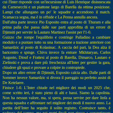
cui l'Inter risponde con un'incursione di Luis Henrique disinnescata
da Carnesecchi e un piattone largo di Barella da ottima posizione.
Lampi che allungano un po' le squadre e accendono il match.
Scamacca segna, ma è in offside e La Penna annulla ancora.
Dall'altra parte invece Pio Esposito entra al posto di Thuram e alla
prima palla che passa dalle sue parti approfitta di un errore di
Djimsiti per servire la Lautaro Martinez l'assist per l'1-0.
Guizzo che rompe l'equilibrio e costringe Palladino a cambiare
modulo e a puntare tutto su una formazione a trazione anteriore con
Samardzic al posto di Kolasinac. A caccia del pari, la Dea alza il
baricentro e spinge. Chivu invece fa entrare Mkhitaryan, Carlos
Augusto, Diouf e Frattesi al posto di Barella, Dimarco, Lautaro e
Zielinski e prova a dare più freschezza all'Inter per gestire la gara,
chiudere gli spazi e provare a colpire in contropiede.
Dopo un altro errore di Djimsiti, Esposito calcia alto. Dalle parti di
Sommer invece Samardzic si divora il pareggio su perfetto assist di
De Ketelaere.
Finisce 1-0. L’Inter chiude nel migliore dei modi un 2025 che,
come scritto ieri, è stato pieno di alti e bassi. Siamo la capolista.
Non ha nessun valore, ma, si spera, possa servire per dare linfa a
questa squadra e affrontare nel migliore dei modi il nuovo anno. La
partita dell’Inter ha seguito il solito registro. Costruisce tanto, è
padrona del campo, ma nei metri finali non riesce a concretizzare