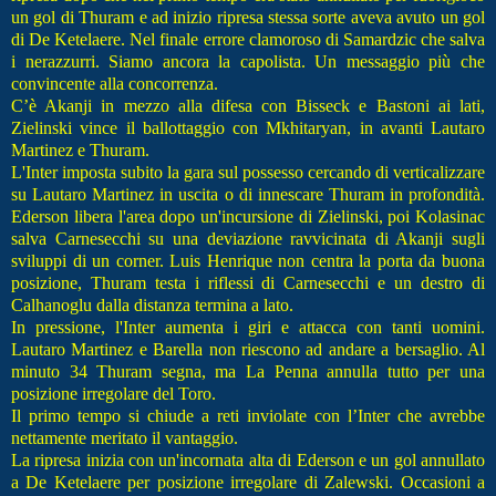
un gol di Thuram e ad inizio ripresa stessa sorte aveva avuto un gol
di De Ketelaere. Nel finale errore clamoroso di Samardzic che salva
i nerazzurri. Siamo ancora la capolista. Un messaggio più che
convincente alla concorrenza.
C’è Akanji in mezzo alla difesa con Bisseck e Bastoni ai lati,
Zielinski vince il ballottaggio con Mkhitaryan, in avanti Lautaro
Martinez e Thuram.
L'Inter imposta subito la gara sul possesso cercando di verticalizzare
su Lautaro Martinez in uscita o di innescare Thuram in profondità.
Ederson libera l'area dopo un'incursione di Zielinski, poi Kolasinac
salva Carnesecchi su una deviazione ravvicinata di Akanji sugli
sviluppi di un corner. Luis Henrique non centra la porta da buona
posizione, Thuram testa i riflessi di Carnesecchi e un destro di
Calhanoglu dalla distanza termina a lato.
In pressione, l'Inter aumenta i giri e attacca con tanti uomini.
Lautaro Martinez e Barella non riescono ad andare a bersaglio. Al
minuto 34 Thuram segna, ma La Penna annulla tutto per una
posizione irregolare del Toro.
Il primo tempo si chiude a reti inviolate con l’Inter che avrebbe
nettamente meritato il vantaggio.
La ripresa inizia con un'incornata alta di Ederson e un gol annullato
a De Ketelaere per posizione irregolare di Zalewski. Occasioni a