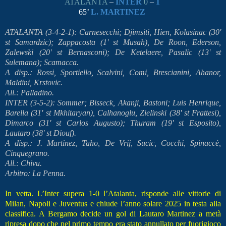
ATALANTA
–
INTER
0
–
1
65’
L. MARTINEZ
ATALANTA (3-4-2-1): Carnesecchi; Djimsiti, Hien, Kolasinac (30'
st Samardzic); Zappacosta (1' st Musah), De Roon, Ederson,
Zalewski (20' st Bernasconi); De Ketelaere, Pasalic (13' st
Sulemana); Scamacca.
A disp.: Rossi, Sportiello, Scalvini, Comi, Brescianini, Ahanor,
Maldini, Krstovic.
All.: Palladino.
INTER (3-5-2): Sommer; Bisseck, Akanji, Bastoni; Luis Henrique,
Barella (31' st Mkhitaryan), Calhanoglu, Zielinski (38' st Frattesi),
Dimarco (31' st Carlos Augusto); Thuram (19' st Esposito),
Lautaro (38' st Diouf).
A disp.: J. Martinez, Taho, De Vrij, Sucic, Cocchi, Spinaccè,
Cinquegrano.
All.: Chivu.
Arbitro: La Penna.
In vetta. L’Inter supera 1-0 l’Atalanta, risponde alle vittorie di
Milan, Napoli e Juventus e chiude l’anno solare 2025 in testa alla
classifica. A Bergamo decide un gol di Lautaro Martinez a metà
ripresa dopo che nel primo tempo era stato annullato per fuorigioco