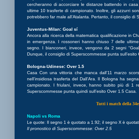
cercheranno di accorciare le distanze battendo in casa
ultime 10 trasferte di campionato. Inoltre, gli azzurri 
potrebbero far male all’Atalanta. Pertanto, il consiglio 
Juventus-Milan: Goal sí
Ancora alla ricerca della matematica qualificazione in Ch
in emergenza. I rossoneri hanno chiuso 7 delle ultim
segno. I bianconeri, invece, vengono da 2 segni “Goal
Dunque, il consiglio di Superscommesse punta sull’esito 
Bologna-Udinese: Over 1.5
Casa Con una vittoria che manca dall’11 marzo scorso,
nell’insidiosa trasferta del Dall’Ara. Il Bologna ha segn
campionato. I friulani, invece, hanno subito più di 1 ret
Superscommesse punta quindi sull’esito Over 1.5 Casa.
Tutti i match della 34
Napoli vs Roma
Le quote: Il segno 1 è quotato a 1.92; il segno X è quotat
Il pronostico di Superscommesse: Over 2.5