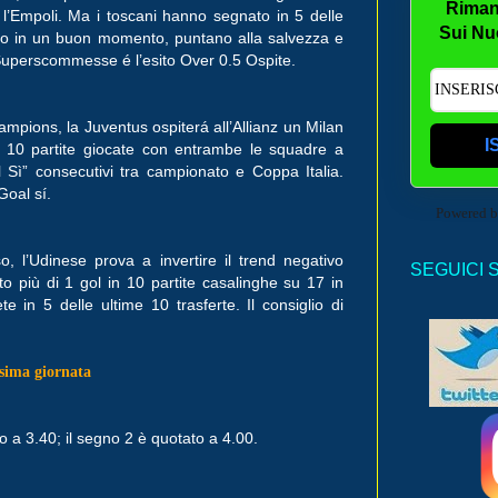
Riman
 l’Empoli. Ma i toscani hanno segnato in 5 delle
Sui Nu
sono in un buon momento, puntano alla salvezza e
di Superscommesse é l’esito Over 0.5 Ospite.
ampions, la Juventus ospiterá all’Allianz un Milan
I
e 10 partite giocate con entrambe le squadre a
 Sì” consecutivi tra campionato e Coppa Italia.
Goal sí.
Powered 
 l’Udinese prova a invertire il trend negativo
SEGUICI 
ato più di 1 gol in 10 partite casalinghe su 17 in
e in 5 delle ultime 10 trasferte. Il consiglio di
esima giornata
o a 3.40; il segno 2 è quotato a 4.00.