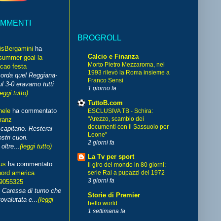
OMMENTI
BROGROLL
isBergamini
ha
Calcio e Finanza
summer goal la
Morto Pietro Mezzaroma, nel
cao festa
1993 rilevò la Roma insieme a
corda quel Reggiana-
Franco Sensi
l 3-0 eravamo tutti
1 giorno fa
leggi tutto)
TuttoB.com
hele
ha commentato
ESCLUSIVA TB - Schira:
"Arezzo, scambio dei
franz
documenti con il Sassuolo per
capitano. Resterai
Leone"
stri cuori.
2 giorni fa
ltre...
(leggi tutto)
La Tv per sport
us
ha commentato
Il giro del mondo in 80 giorni:
nord america
serie Rai a pupazzi del 1972
3 giorni fa
99055325
i Caressa di turno che
Storie di Premier
ovalutata e...
(leggi
hello world
1 settimana fa