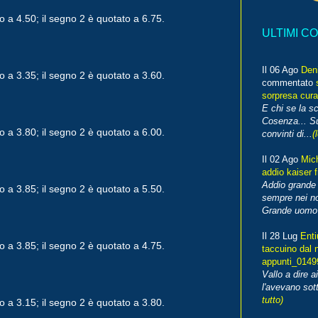
o a 4.50; il segno 2 è quotato a 6.75.
ULTIMI C
Il 06 Ago
Den
o a 3.35; il segno 2 è quotato a 3.60.
commentato
sorpresa cura
E chi se la s
Cosenza... Su
o a 3.80; il segno 2 è quotato a 6.00.
convinti di...
(
Il 02 Ago
Mic
addio kaiser 
Addio grande 
o a 3.85; il segno 2 è quotato a 5.50.
sempre nei no
Grande uomo o
Il 28 Lug
Enti
o a 3.85; il segno 2 è quotato a 4.75.
taccuino dal 
appunti_014
Vallo a dire a
l'avevano sott
tutto)
o a 3.15; il segno 2 è quotato a 3.80.