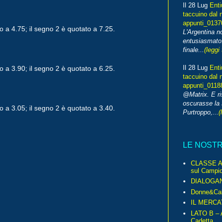
Il 28 Lug
Enti
taccuino dal 
appunti_013
o a 4.75; il segno 2 è quotato a 7.25.
L'Argentina 
entusiasmato
finale...
(leggi 
Il 28 Lug
Enti
o a 3.90; il segno 2 è quotato a 6.25.
taccuino dal 
appunti_0118
@Matrix. E ri
oscurasse la 
o a 3.05; il segno 2 è quotato a 3.40.
Purtroppo,...
(
LE NOST
CLASSE A 
sul Campio
DIALOGA
Donne&Cal
IL MERCA
LATO B – A
Cadetta