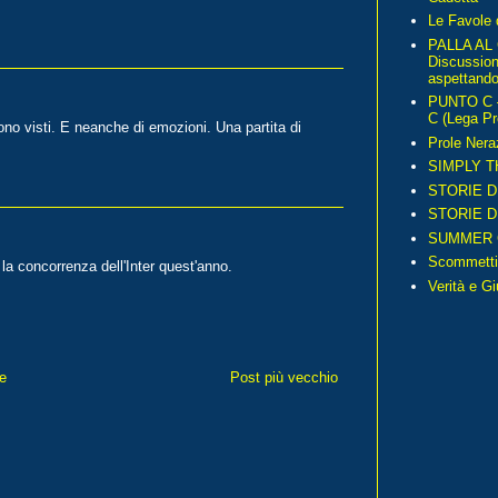
Le Favole 
PALLA AL
Discussio
aspettando 
PUNTO C – 
C (Lega Pr
no visti. E neanche di emozioni. Una partita di
Prole Nera
SIMPLY T
STORIE D
STORIE D
SUMMER 
Scommetti
a concorrenza dell'Inter quest'anno.
Verità e G
e
Post più vecchio