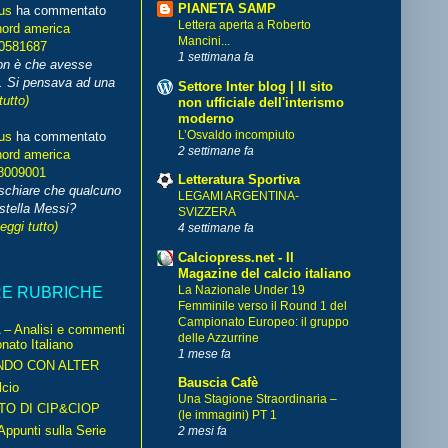
PIANETA SAMP
us
ha commentato
Lettera aperta a Roberto
nord america
Mancini...
70581687
1 settimana fa
non è che avesse
. Si pensava ad una
Settore Inter blog | Il sito
tutto)
non ufficiale dell'interismo
moderno
L’Osvaldo incompiuto
us
ha commentato
2 settimane fa
nord america
8009001
Letteratura Sportiva
schiare che qualcuno
LEGAMI ARGENTINA-
stella Messi?
SVIZZERA
leggi tutto)
4 settimane fa
Calciopress.net - Il
Magazine del calcio italiano
La Nazionale Under 19
RE RUBRICHE
Femminile verso il Round 1 del
Campionato Europeo: il gruppo
– Analisi e commenti
delle Azzurrine
nato Italiano
1 mese fa
NDO CON ALTER
Bauscia Cafè
cio
Una Stagione Straordinaria –
TO DI CIP&CIOP
(le immagini) PT 1
ppunti sulla Serie
2 mesi fa