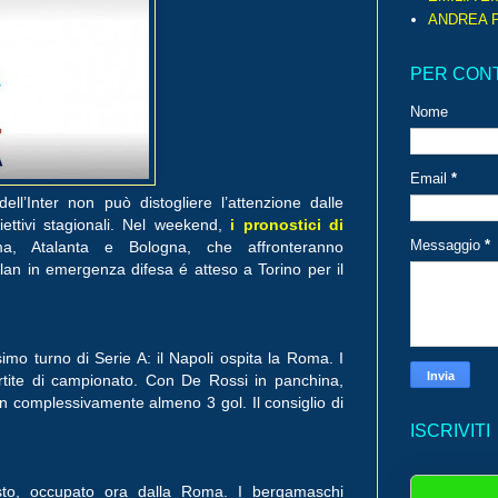
ANDREA P
PER CON
Nome
Email
*
ell’Inter non può distogliere l’attenzione dalle
ettivi stagionali. Nel weekend,
i pronostici di
Messaggio
*
, Atalanta e Bologna, che affronteranno
lan in emergenza difesa é atteso a Torino per il
simo turno di Serie A: il Napoli ospita la Roma. I
rtite di campionato. Con De Rossi in panchina,
con complessivamente almeno 3 gol. Il consiglio di
ISCRIVITI
to, occupato ora dalla Roma. I bergamaschi