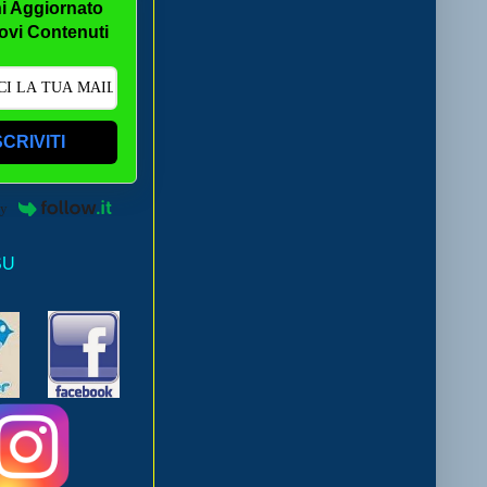
i Aggiornato
ovi Contenuti
SCRIVITI
by
SU