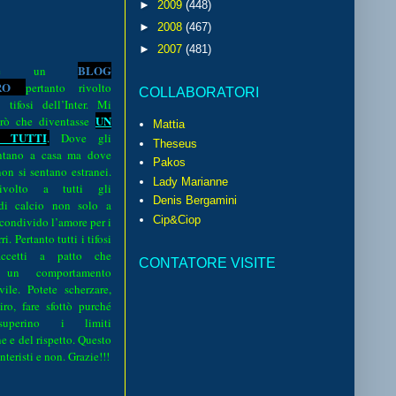
►
2009
(448)
►
2008
(467)
►
2007
(481)
BLOG
o è un
R
O
pertanto rivolto
COLLABORATORI
i tifosi dell’Inter. Mi
UN
rò che diventasse
Mattia
 TUTTI
.
Dove gli
Theseus
sentano a casa ma dove
Pakos
 non si sentano estranei.
Lady Marianne
volto a tutti gli
Denis Bergamini
 di calcio non solo a
Cip&Ciop
 condivido l’amore per i
i. Pertanto tutti i tifosi
ccetti a patto che
CONTATORE VISITE
 un comportamento
vile. Potete scherzare,
iro, fare sfottò purché
perino i limiti
e e del rispetto. Questo
interisti e non. Grazie!!!