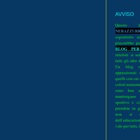
AVVISO
Quest
N
E
R
A
Z
Z
U
R
soprattutto a
piacerebbe pe
BLOG PER
interisti si 
tutti gli altri
Un blog ri
appassionati
quelli con cui
colori nerazzurr
sono ben a
mantengano
sportivo e ci
prendere in g
non si su
dell’educazion
vale per tutti, 