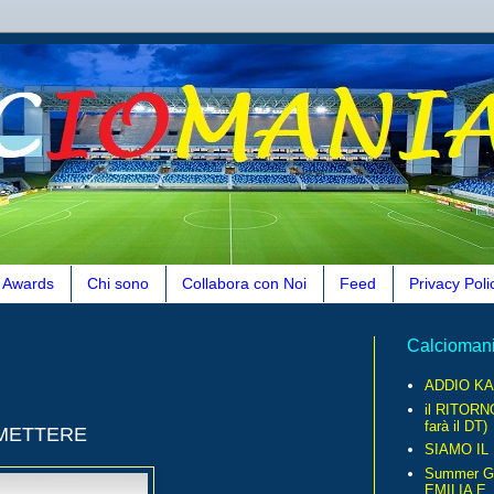
Awards
Chi sono
Collabora con Noi
Feed
Privacy Poli
Calcioman
ADDIO KA
il RITORN
farà il DT)
MMETTERE
SIAMO IL
Summer G
EMILIA E..