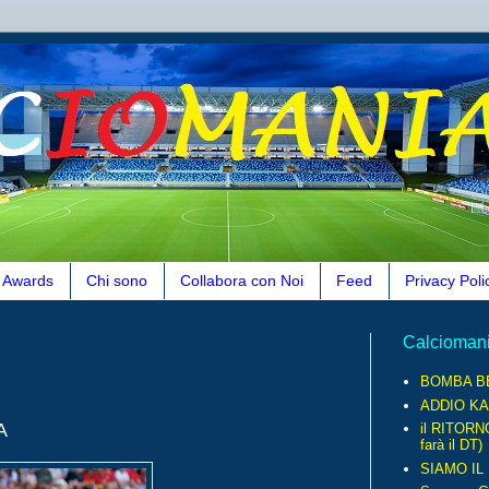
Awards
Chi sono
Collabora con Noi
Feed
Privacy Poli
Calcioman
BOMBA B
ADDIO KA
A
il RITORN
farà il DT)
SIAMO IL