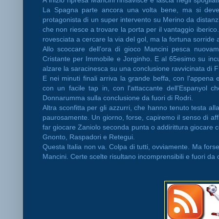
La Spagna parte ancora una volta bene, ma si de
protagonista di un super intervento su Merino da distanz
che non riesce a trovare la porta per il vantaggio iberico
rovesciata a cercare la via del gol, ma la fortuna sorride a
Allo scoccare dell’ora di gioco Mancini pesca nuova
Cristante per Immobile e Jorginho. E al 65esimo su incu
alzare la saracinesca su una conclusione ravvicinata di F
E nei minuti finali arriva la grande beffa, con l'appena e
con un facile tap in, con l'attaccante dell'Espanyol che
Donnarumma sulla conclusione da fuori di Rodri.
Altra sconfitta per gli azzurri, che hanno tenuto testa al
paurosamente. Un giorno, forse, capiremo il senso di aff
far giocare Zaniolo seconda punta o addirittura giocare 
Gnonto, Raspadori e Retegui.
Questa Italia non va. Colpa di tutti, ovviamente. Ma forse
Mancini. Certe scelte risultano incomprensibili e fuori da