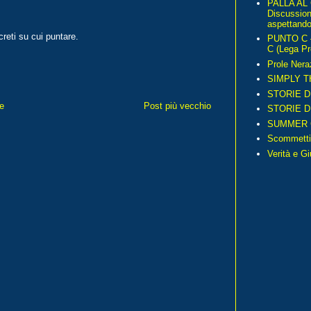
PALLA AL
Discussio
aspettando 
reti su cui puntare.
PUNTO C – 
C (Lega Pr
Prole Nera
SIMPLY T
STORIE D
e
Post più vecchio
STORIE D
SUMMER 
Scommetti
Verità e G