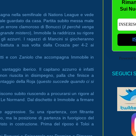
Riman
Sui Nu
 Spagna nella semifinale di Nations League e vede
iale guardato da casa. Partita subito messa male
 un errore clamoroso di Bonucci (
il perché venga
 grande mistero
), Immobile la raddrizza su rigore
gli azzurri. I ragazzi di Mancini si giocheranno
I
 battuta a sua volta dalla Croazia per 4-2 ai
rratti e con Zaniolo che accompagna Immobile in
Powered 
vantaggio iberico. Il capitano azzurro è infatti
SEGUICI 
non riuscita in disimpegno, palla che finisce a
ntaggio della Roja (
questo succede quando ci si
iscono subito riuscendo a procurarsi un rigore al
 Le Normand. Dal dischetto è Immobile a firmare
 aggressive. Su una ripartenza, con filtrante
gio, ma la posizione di partenza in fuorigioco del
isto in costruzione. Prima del riposo è Toloi a
iatoi Bonucci e Spinazzola per Darmian e Dimarco.