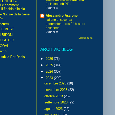
 CENTRO –
(le immagini) PT 1
ni e commenti
2 mesi fa
il fischio d’inizio
Notizie dalla Serie
Alessandro Ascione
o)
Italiano di seconda
zzurra
generazione: cos’è? Mistero
della fede
HE BEST
2 mesi fa
I BIDONI
Mostra tutto
I CALCIO
GOAL
ARCHIVIO BLOG
amo...
iustizia Per Denis
►
2026
(76)
►
2025
(314)
►
2024
(307)
▼
2023
(299)
dicembre 2023
(18)
novembre 2023
(22)
ottobre 2023
(26)
settembre 2023
(29)
agosto 2023
(22)