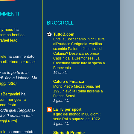
OMMENTI
BROGROLL
nymous
ha
TuttoB.com
bomba benfica
Entella, Boccadamo in chiusura
rafael leao
all'Audace Cerignola. Avellino:
scambio Patierno-Jimenez col
Catania? Desenzano, preso
hele
ha commentato
Cassin dalla Cremonese. La
 offertona per rafael
Casertana vuole fare la spesa a
Benevento
 ce lo porto io in
16 ore fa
di, fino a Lisbona. Ma
Calcio e Finanza
eggi tutto)
Morto Pietro Mezzaroma, nel
1993 rilevò la Roma insieme a
isBergamini
ha
Franco Sensi
summer goal la
3 giorni fa
cao festa
La Tv per sport
corda quel Reggiana-
Il giro del mondo in 80 giorni:
l 3-0 eravamo tutti
serie Rai a pupazzi del 1972
leggi tutto)
4 giorni fa
hele
ha commentato
Storie di Premier