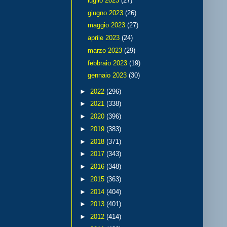
luglio 2023
(27)
giugno 2023
(26)
maggio 2023
(27)
aprile 2023
(24)
marzo 2023
(29)
febbraio 2023
(19)
gennaio 2023
(30)
►
2022
(296)
►
2021
(338)
►
2020
(396)
►
2019
(383)
►
2018
(371)
►
2017
(343)
►
2016
(348)
►
2015
(363)
►
2014
(404)
►
2013
(401)
►
2012
(414)