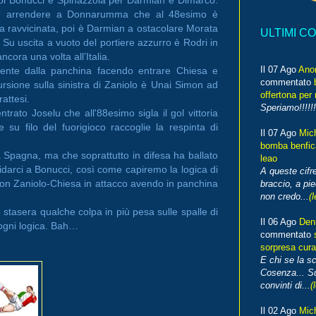
ve arrendere a Donnarumma che al 48esimo è
a ravvicinata, poi è Darmian a ostacolare Morata
ULTIMI C
. Su uscita a vuoto del portiere azzurro è Rodri in
ncora una volta all’Italia.
Il 07 Ago
Ano
mente dalla panchina facendo entrare Chiesa e
commentato
rsione sulla sinistra di Zaniolo è Unai Simon ad
offertona per 
rattesi.
Speriamo!!!!!!
ntrato Joselu che all'88esimo sigla il gol vittoria
 su filo del fuorigioco raccoglie la respinta di
Il 07 Ago
Mic
bomba benfica
la Spagna, ma che soprattutto in difesa ha ballato
leao
idarci a Bonucci, così come capiremo la logica di
A queste cifre
con Zaniolo-Chiesa in attacco avendo in panchina
braccio, a pie
non credo...
(l
 stasera qualche colpa in più pesa sulle spalle di
Il 06 Ago
Den
 ogni logica. Bah…
commentato
sorpresa cura
E chi se la s
Cosenza... Su
convinti di...
(
Il 02 Ago
Mic