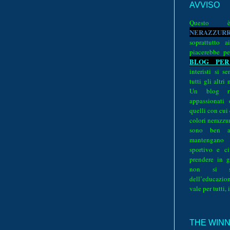
AVVISO
Quest
N
E
R
A
Z
Z
U
R
soprattutto a
piacerebbe pe
BLOG PER
interisti si 
tutti gli altri
Un blog ri
appassionati
quelli con cui
colori nerazzurr
sono ben a
mantengano
sportivo e ci
prendere in g
non si su
dell’educazion
vale per tutti, 
THE WINNE