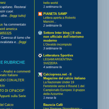
franz
hello world
1 settimana fa
capitano. Resterai
stri cuori.
PIANETA SAMP
ltre...
(leggi tutto)
Lettera aperta a Roberto
Mancini...
us
ha commentato
2 settimane fa
nord america
Settore Inter blog | Il sito
99055325
non ufficiale dell'interismo
i Caressa di turno che
moderno
ovalutata e...
(leggi
L’Osvaldo incompiuto
3 settimane fa
Letteratura Sportiva
LEGAMI ARGENTINA-
RE RUBRICHE
SVIZZERA
4 settimane fa
– Analisi e commenti
Calciopress.net - Il
nato Italiano
Magazine del calcio italiano
NDO CON ALTER
La Nazionale Under 19
cio
Femminile verso il Round 1 del
Campionato Europeo: il gruppo
TO DI CIP&CIOP
delle Azzurrine
ppunti sulla Serie
1 mese fa
del Calcio
Bauscia Cafè
Una Stagione Straordinaria –