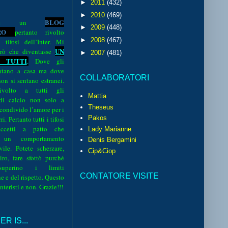
►
2011
(432)
►
2010
(469)
BLOG
o è un
►
2009
(448)
R
O
pertanto rivolto
►
2008
(467)
i tifosi dell’Inter. Mi
UN
rò che diventasse
►
2007
(481)
 TUTTI
.
Dove gli
sentano a casa ma dove
COLLABORATORI
 non si sentano estranei.
volto a tutti gli
Mattia
 di calcio non solo a
Theseus
 condivido l’amore per i
Pakos
i. Pertanto tutti i tifosi
ccetti a patto che
Lady Marianne
 un comportamento
Denis Bergamini
vile. Potete scherzare,
Cip&Ciop
iro, fare sfottò purché
perino i limiti
CONTATORE VISITE
e e del rispetto. Questo
interisti e non. Grazie!!!
R IS...