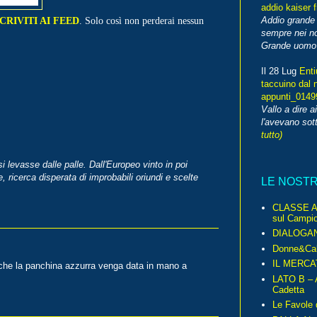
addio kaiser 
SCRIVITI AI FEED
.
Solo così non perderai nessun
Addio grande 
sempre nei no
Grande uomo o
Il 28 Lug
Enti
taccuino dal 
appunti_014
Vallo a dire a
l'avevano sott
tutto)
si levasse dalle palle. Dall'Europeo vinto in poi
ricerca disperata di improbabili oriundi e scelte
LE NOST
CLASSE A 
sul Campio
DIALOGA
Donne&Cal
IL MERCA
o che la panchina azzurra venga data in mano a
LATO B – A
Cadetta
Le Favole 