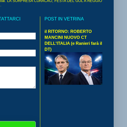
oal. LA SORPRESA CURACAO, FESTA DEL GOL A REGGIO
.
TATTARCI
POST IN VETRINA
il RITORNO: ROBERTO
MANCINI NUOVO CT
DELL'ITALIA (e Ranieri farà il
DT)