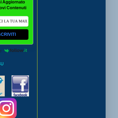
i Aggiornato
ovi Contenuti
SCRIVITI
by
SU