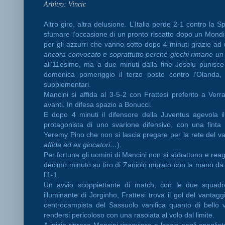
Arbitro: Vincic
Altro giro, altra delusione. L’Italia perde 2-1 contro la
sfumare l’occasione di un pronto riscatto dopo un Mond
per gli azzurri che vanno sotto dopo 4 minuti grazie ad
ancora convocato e soprattutto perché giochi rimane un
all’11esimo, ma a due minuti dalla fine Joselu punisce 
domenica pomeriggio il terzo posto contro l’Olanda,
supplementari.
Mancini si affida al 3-5-2 con Frattesi preferito a Ve
avanti. In difesa spazio a Bonucci.
E dopo 4 minuti il difensore della Juventus agevola il 
protagonista di uno svarione difensivo, con una finta 
Yeremy Pino che non si lascia pregare per la rete del va
affida ad ex giocatori…
).
Per fortuna gli uomini di Mancini non si abbattono e reag
decimo minuto su tiro di Zaniolo murato con la mano da
l’1-1.
Un avvio scoppiettante di match, con le due squadre
illuminante di Jorginho, Frattesi trova il gol del vantag
centrocampista del Sassuolo vanifica quanto di bello v
rendersi pericoloso con una rasoiata al volo dal limite.
A inizio ripresa Mancini rinsavisce e lascia negli spogl