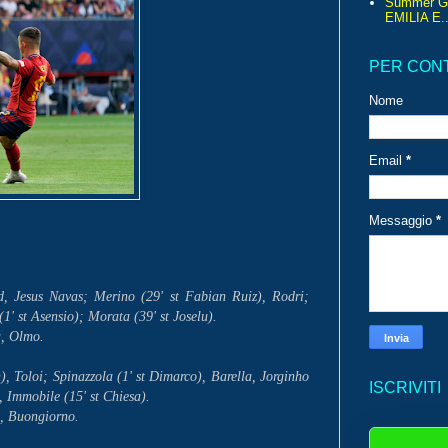
Summer G
EMILIA E..
PER CON
Nome
Email
*
Messaggio
*
 Jesus Navas; Merino (29' st Fabian Ruiz), Rodri;
(1' st Asensio); Morata (39' st Joselu).
a, Olmo.
 Toloi; Spinazzola (1' st Dimarco), Barella, Jorginho
ISCRIVITI
lo, Immobile (15' st Chiesa).
ri, Buongiorno.