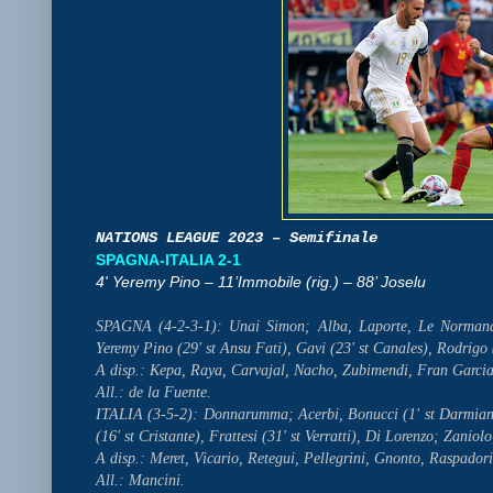
NATIONS LEAGUE 2023 – Semifinale
SPAGNA-ITALIA 2-1
4' Yeremy Pino – 11’Immobile (rig.) – 88’ Joselu
SPAGNA (4-2-3-1): Unai Simon; Alba, Laporte, Le Normand,
Yeremy Pino (29' st Ansu Fati), Gavi (23' st Canales), Rodrigo 
A disp.: Kepa, Raya, Carvajal, Nacho, Zubimendi, Fran Garci
All.: de la Fuente.
ITALIA (3-5-2): Donnarumma; Acerbi, Bonucci (1' st Darmian),
(16' st Cristante), Frattesi (31' st Verratti), Di Lorenzo; Zanio
A disp.: Meret, Vicario, Retegui, Pellegrini, Gnonto, Raspado
All.: Mancini.