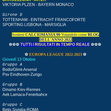
VIKTORIA PLZEN - BAYERN MONACO
Girone D
TOTTENHAM - EINTRACHT FRANCOFORTE
SPORTING LISBONA - MARSIGLIA
Sostieni
CALCIOMANIA 90
Votandolo come
BLOG
DELL'ANNO 2022
⚽⚽⚽
TUTTI I RISULTATI IN TEMPO REALE
⚽⚽⚽
⚽
EUROPA LEAGUE 2022-2023
⚽
Giovedì 13 Ottobre
Gruppo A
Bodo/Glimt-Arsenal
Psv Eindhoven-Zurigo
Gruppo B
Dinamo Kiev-Rennes
Aek Larnaca-Fenerbahce
Gruppo C
Betis Siviglia-ROMA