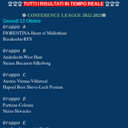
🏆🏆🏆
TUTTI I RISULTATI IN TEMPO REALE
🏆🏆🏆
⚽
CONFERENCE LEAGUE 2022-2023
⚽
Giovedì
13 Ottobre
Gruppo A
FIORENTINA-Heart of Midlothian
Basaksehir-RFS
Gruppo
B
Anderlecht-West Ham
Steaua Bucarest-Silkeborg
Gruppo
C
Austria Vienna-Villarreal
Hapoel Beer Sheva-Lech Poznan
Gruppo
D
Partizan-Colonia
Nizza-Slovacko
Gruppo
E