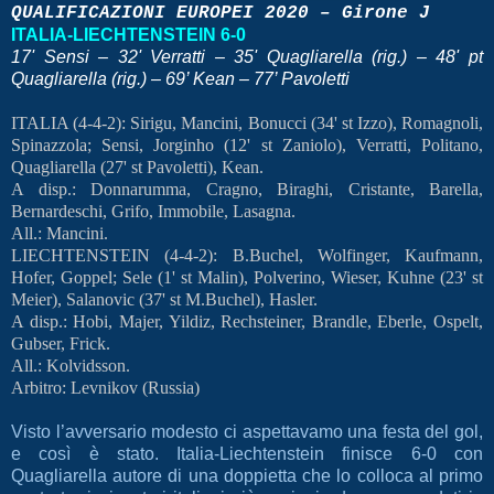
QUALIFICAZIONI EUROPEI 2020 – Girone J
ITALIA-LIECHTENSTEIN 6-0
17' Sensi – 32' Verratti – 35' Quagliarella (rig.) – 48' pt
Quagliarella (rig.) – 69’ Kean – 77’ Pavoletti
ITALIA (4-4-2): Sirigu, Mancini, Bonucci (34' st Izzo), Romagnoli,
Spinazzola; Sensi, Jorginho (12' st Zaniolo), Verratti, Politano,
Quagliarella (27' st Pavoletti), Kean.
A disp.: Donnarumma, Cragno, Biraghi, Cristante, Barella,
Bernardeschi, Grifo, Immobile, Lasagna.
All.: Mancini.
LIECHTENSTEIN (4-4-2): B.Buchel, Wolfinger, Kaufmann,
Hofer, Goppel; Sele (1' st Malin), Polverino, Wieser, Kuhne (23' st
Meier), Salanovic (37' st M.Buchel), Hasler.
A disp.: Hobi, Majer, Yildiz, Rechsteiner, Brandle, Eberle, Ospelt,
Gubser, Frick.
All.: Kolvidsson.
Arbitro: Levnikov (Russia)
Visto l’avversario modesto ci aspettavamo una festa del gol,
e così è stato. Italia-Liechtenstein finisce 6-0 con
Quagliarella autore di una doppietta che lo colloca al primo