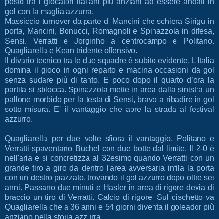
posto tra i giocatori italiani più anziani ad essere andati in
gol con la maglia azzurra.
Massiccio turnover da parte di Mancini che schiera Sirigu in
porta, Mancini, Bonucci, Romagnoli e Spinazzola in difesa,
Sensi, Verratti e Jorginho a centrocampo e Politano,
Quagliarella e Kean tridente offensivo.
Il divario tecnico tra le due squadre è subito evidente. L'Italia
domina il gioco in ogni reparto e macina occasioni da gol
senza sudare più di tanto. E poco dopo il quarto d’ora la
partita si sblocca. Spinazzola mette in area dalla sinistra un
pallone morbido per la testa di Sensi, bravo a ribadire in gol
sotto misura. E' il vantaggio che apre la strada al festival
azzurro.
Quagliarella per due volte sfiora il vantaggio, Politano e
Verratti spaventano Buchel con due botte dal limite. Il 2-0 è
nell'aria e si concretizza al 32esimo quando Verratti con un
grande tiro a giro da dentro l'area avversaria infila la porta
con un destro piazzato, trovando il gol azzurro dopo oltre sei
anni. Passano due minuti e Hasler in area di rigore devia di
braccio un tiro di Verratti. Calcio di rigore. Sul dischetto va
Quagliarella che a 36 anni e 54 giorni diventa il goleador più
anziano nella storia azzurra.