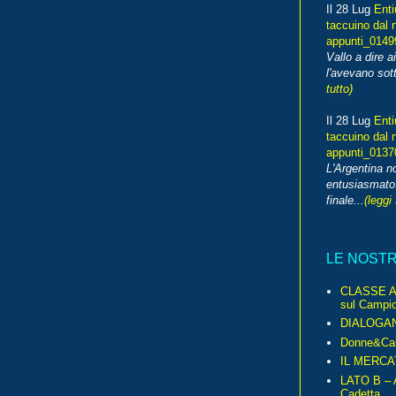
Il 28 Lug
Enti
taccuino dal 
appunti_014
Vallo a dire a
l'avevano sott
tutto)
Il 28 Lug
Enti
taccuino dal 
appunti_013
L'Argentina 
entusiasmato
finale...
(leggi 
LE NOST
CLASSE A 
sul Campio
DIALOGA
Donne&Cal
IL MERCA
LATO B – A
Cadetta