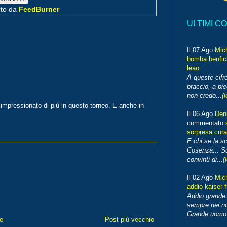
rto da
FeedBurner
ULTIMI C
Il 07 Ago
Mic
bomba benfica
leao
A queste cifre
braccio, a pie
non credo...
(l
a impressionato di più in questo torneo. E anche in
Il 06 Ago
Den
commentato
sorpresa cura
E chi se la s
Cosenza... Su
convinti di...
(
Il 02 Ago
Mic
addio kaiser 
Addio grande 
sempre nei no
Grande uomo o
e
Post più vecchio