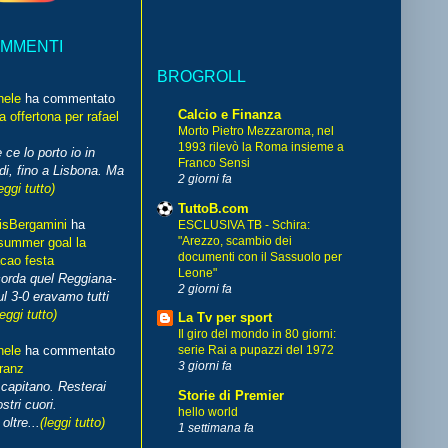
OMMENTI
BROGROLL
hele
ha commentato
Calcio e Finanza
 offertona per rafael
Morto Pietro Mezzaroma, nel
1993 rilevò la Roma insieme a
 ce lo porto io in
Franco Sensi
di, fino a Lisbona. Ma
2 giorni fa
eggi tutto)
TuttoB.com
isBergamini
ha
ESCLUSIVA TB - Schira:
"Arezzo, scambio dei
summer goal la
documenti con il Sassuolo per
cao festa
Leone"
corda quel Reggiana-
2 giorni fa
l 3-0 eravamo tutti
leggi tutto)
La Tv per sport
Il giro del mondo in 80 giorni:
hele
ha commentato
serie Rai a pupazzi del 1972
3 giorni fa
franz
capitano. Resterai
Storie di Premier
stri cuori.
hello world
ltre...
(leggi tutto)
1 settimana fa