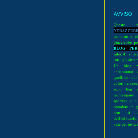
AVVISO
Quest
N
E
R
A
Z
Z
U
R
soprattutto a
piacerebbe pe
BLOG PER
interisti si 
tutti gli altri
Un blog ri
appassionati
quelli con cui
colori nerazzurr
sono ben a
mantengano
sportivo e ci
prendere in g
non si su
dell’educazion
vale per tutti, 