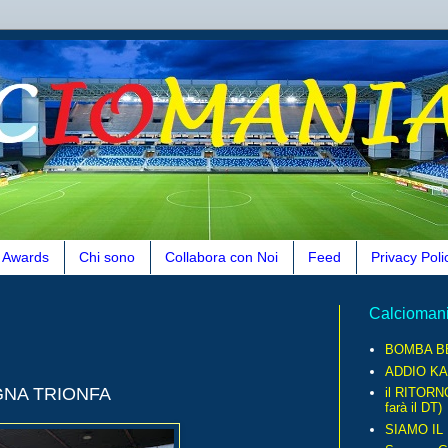
Awards
Chi sono
Collabora con Noi
Feed
Privacy Poli
Calcioman
BOMBA B
ADDIO KA
GNA TRIONFA
il RITORN
farà il DT)
SIAMO IL