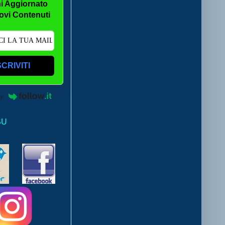
i Aggiornato
ovi Contenuti
SCRIVITI
by
SU