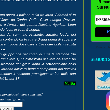
Riman
Sui Nu
tto spara il pallone sulla traversa, Adamoli si fa
, Vasco da Cunha, Ruffo, Cella, Lunghi, Rovella,
o è l'errore del quattordicesimo rigorista, Leon
ande festa in casa Bologna.
I
ologna dal cammino esaltante: squadra leader nel
etta contro Dukla Praga e Braga prima di superare
roise, truppa dove oltre a Cossalter brilla il regista
Powered 
nale.
un gruppo che nel corso di tutta la stagione (da
rimavera 1) ha dimostrato di avere dei valori sia
SEGUICI 
oltremodo denigrato dopo la retrocessione dello
 lavorando davvero bene e compiendo dei notevoli
acheca il secondo prestigioso trofeo della sua
dall’Under 17
.
Mattia
giornato sui nuovi contenuti?
 tuo indirizzo mail: