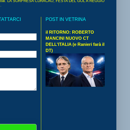
oal. LA SORPRESA CURACAO, FESTA DEL GOL A REGGIO
.
TATTARCI
POST IN VETRINA
il RITORNO: ROBERTO
MANCINI NUOVO CT
DELL'ITALIA (e Ranieri farà il
DT)