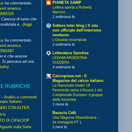
PIANETA SAMP
us
ha commentato
Lettera aperta a Roberto
nord america
Mancini...
99055325
1 settimana fa
i Caressa di turno che
ovalutata e...
(leggi
Settore Inter blog | Il sito
non ufficiale dell'interismo
moderno
L’Osvaldo incompiuto
us
ha commentato
2 settimane fa
nord america
70581687
Letteratura Sportiva
non è che avesse
LEGAMI ARGENTINA-
. Si pensava ad una
SVIZZERA
tutto)
4 settimane fa
Calciopress.net - Il
Magazine del calcio italiano
La Nazionale Under 19
RE RUBRICHE
Femminile verso il Round 1 del
Campionato Europeo: il gruppo
– Analisi e commenti
delle Azzurrine
nato Italiano
1 mese fa
NDO CON ALTER
Bauscia Cafè
cio
Una Stagione Straordinaria –
TO DI CIP&CIOP
(le immagini) PT 1
ppunti sulla Serie
2 mesi fa