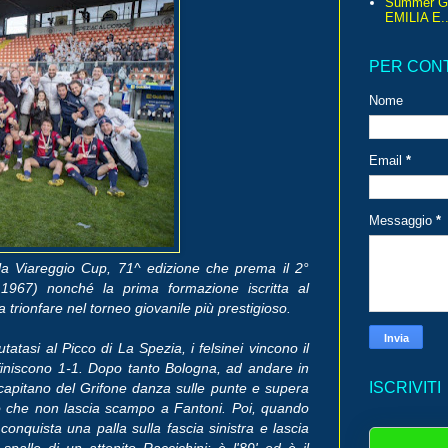
Summer G
EMILIA E..
PER CON
Nome
Email
*
Messaggio
*
lla Viareggio Cup, 71^ edizione che prema il 2°
 1967) nonché la prima formazione iscritta al
trionfare nel torneo giovanile più prestigioso.
tatasi al Picco di La Spezia, i felsinei vincono il
i finiscono 1-1. Dopo tanto Bologna, ad andare in
ISCRIVITI
 capitano del Grifone danza sulle punte e supera
stro che non lascia scampo a Fantoni. Poi, quando
conquista una palla sulla fascia sinistra e lascia
palle di un attonito Raccichini: è l'89' ed è il