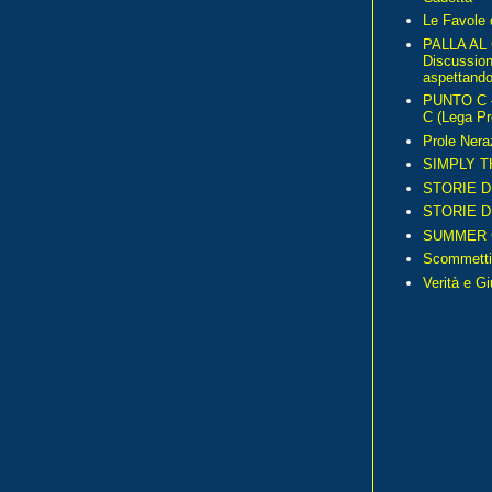
Le Favole 
PALLA AL
Discussio
aspettando 
PUNTO C – 
C (Lega Pr
Prole Nera
SIMPLY T
STORIE D
STORIE D
SUMMER 
Scommetti
Verità e G