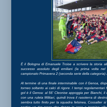
È il Bologna di Emanuele Troise a scrivere la storia a
successo assoluto degli emiliani (la prima volta nel
campionato Primavera 2 (seconda serie della categoria) a 
Al termine di una finale interminabile con il Genoa, dispu
torneo soltanto ai calci di rigore. I tempi regolamentar
gol è il Genoa: al 56' Cleonise appoggia per Bianchi, il
con una ruleta Militari, quindi trova il rasoterra di de
sembra tutto finito per la squadra felsinea, Cossalter si 
partire un tiro-cross che danza in area e termina alle s