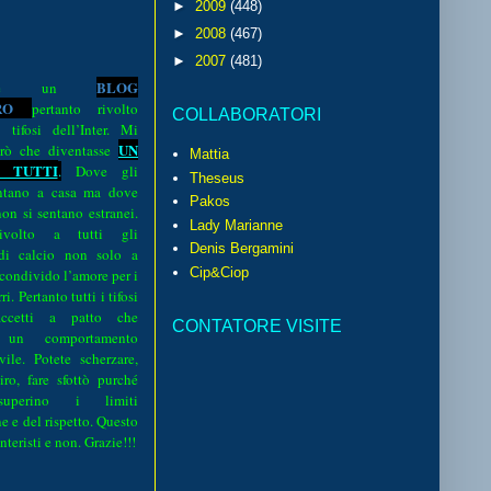
►
2009
(448)
►
2008
(467)
►
2007
(481)
BLOG
o è un
R
O
pertanto rivolto
COLLABORATORI
i tifosi dell’Inter. Mi
UN
rò che diventasse
Mattia
 TUTTI
.
Dove gli
Theseus
sentano a casa ma dove
Pakos
 non si sentano estranei.
Lady Marianne
volto a tutti gli
Denis Bergamini
 di calcio non solo a
Cip&Ciop
 condivido l’amore per i
i. Pertanto tutti i tifosi
ccetti a patto che
CONTATORE VISITE
 un comportamento
vile. Potete scherzare,
iro, fare sfottò purché
perino i limiti
e e del rispetto. Questo
interisti e non. Grazie!!!