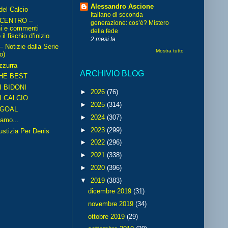
Alessandro Ascione
del Calcio
Italiano di seconda
 CENTRO –
generazione: cos’è? Mistero
ni e commenti
della fede
il fischio d’inizio
2 mesi fa
Notizie dalla Serie
Mostra tutto
o)
zzurra
ARCHIVIO BLOG
HE BEST
I BIDONI
►
2026
(76)
I CALCIO
►
2025
(314)
GOAL
►
2024
(307)
amo...
►
2023
(299)
iustizia Per Denis
►
2022
(296)
►
2021
(338)
►
2020
(396)
▼
2019
(383)
dicembre 2019
(31)
novembre 2019
(34)
ottobre 2019
(29)