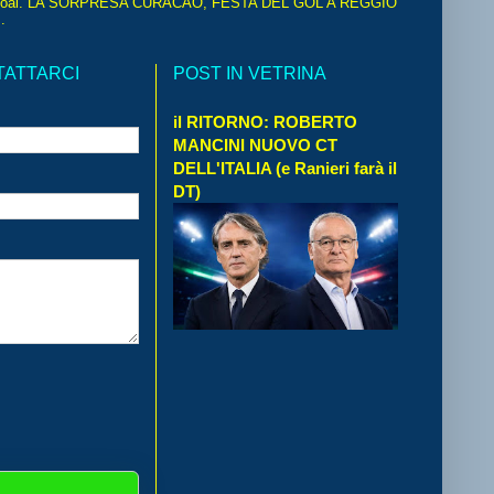
oal. LA SORPRESA CURACAO, FESTA DEL GOL A REGGIO
.
TATTARCI
POST IN VETRINA
il RITORNO: ROBERTO
MANCINI NUOVO CT
DELL'ITALIA (e Ranieri farà il
DT)