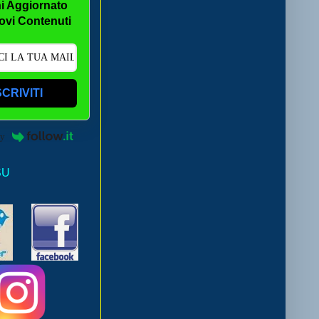
i Aggiornato
ovi Contenuti
SCRIVITI
by
SU