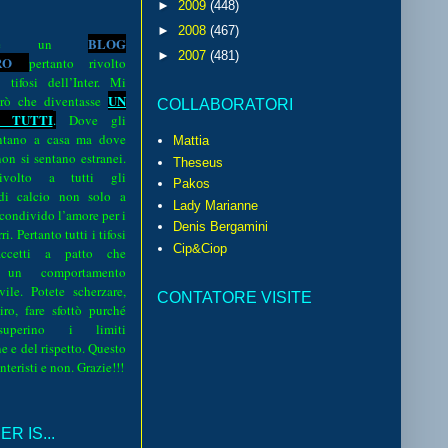
►
2009
(448)
►
2008
(467)
BLOG
o è un
►
2007
(481)
R
O
pertanto rivolto
i tifosi dell’Inter. Mi
UN
rò che diventasse
COLLABORATORI
 TUTTI
.
Dove gli
sentano a casa ma dove
Mattia
 non si sentano estranei.
Theseus
volto a tutti gli
Pakos
 di calcio non solo a
Lady Marianne
 condivido l’amore per i
Denis Bergamini
i. Pertanto tutti i tifosi
Cip&Ciop
ccetti a patto che
 un comportamento
vile. Potete scherzare,
CONTATORE VISITE
iro, fare sfottò purché
perino i limiti
e e del rispetto. Questo
interisti e non. Grazie!!!
R IS...