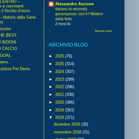
 CENTRO –
Alessandro Ascione
ni e commenti
Italiano di seconda
il fischio d’inizio
generazione: cos’è? Mistero
Notizie dalla Serie
della fede
o)
2 mesi fa
zzurra
Mostra tutto
HE BEST
I BIDONI
ARCHIVIO BLOG
I CALCIO
GOAL
►
2026
(76)
amo...
►
2025
(314)
iustizia Per Denis
►
2024
(307)
►
2023
(299)
►
2022
(296)
►
2021
(338)
►
2020
(396)
►
2019
(383)
▼
2018
(371)
dicembre 2018
(30)
novembre 2018
(31)