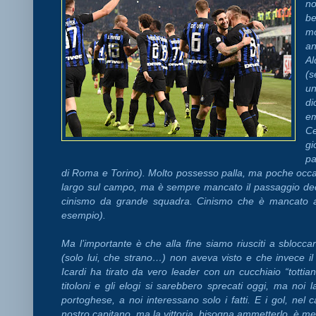
no
be
mo
an
Al
(s
un
di
em
Ce
gi
pa
di Roma e Torino). Molto possesso palla, ma poche occa
largo sul campo, ma è sempre mancato il passaggio decisiv
cinismo da grande squadra. Cinismo che è mancato an
esempio).
Ma l’importante è che alla fine siamo riusciti a sblocca
(solo lui, che strano…) non aveva visto e che invece i
Icardi ha tirato da vero leader con un cucchiaio “tottian
titoloni e gli elogi si sarebbero sprecati oggi, ma noi 
portoghese, a noi interessano solo i fatti. E i gol, nel c
nostro capitano, ma la vittoria, bisogna ammetterlo, è meri