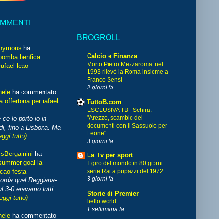
OMMENTI
BROGROLL
nymous
ha
Calcio e Finanza
bomba benfica
Morto Pietro Mezzaroma, nel
rafael leao
1993 rilevò la Roma insieme a
Franco Sensi
2 giorni fa
hele
ha commentato
 offertona per rafael
TuttoB.com
ESCLUSIVA TB - Schira:
"Arezzo, scambio dei
 ce lo porto io in
documenti con il Sassuolo per
di, fino a Lisbona. Ma
Leone"
eggi tutto)
3 giorni fa
isBergamini
ha
La Tv per sport
summer goal la
Il giro del mondo in 80 giorni:
cao festa
serie Rai a pupazzi del 1972
3 giorni fa
corda quel Reggiana-
l 3-0 eravamo tutti
Storie di Premier
leggi tutto)
hello world
1 settimana fa
hele
ha commentato