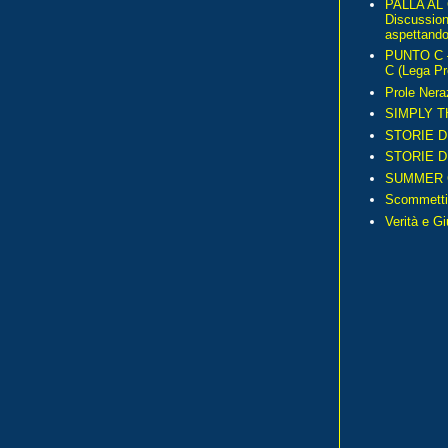
PALLA AL
Discussio
aspettando 
PUNTO C – 
C (Lega Pr
Prole Nera
SIMPLY T
STORIE D
STORIE D
SUMMER 
Scommetti
Verità e G