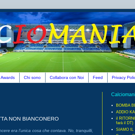
Awards
Chi sono
Collabora con Noi
Feed
Privacy Poli
Calcioman
BOMBA B
ADDIO KA
OTTA NON BIANCONERO
il RITORN
farà il DT)
SIAMO IL
ncere era l’unica cosa che contava. No, tranquilli,