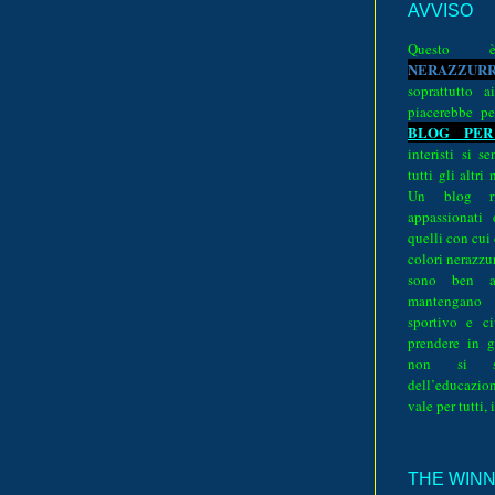
AVVISO
Quest
N
E
R
A
Z
Z
U
R
soprattutto a
piacerebbe pe
BLOG PER
interisti si 
tutti gli altri
Un blog ri
appassionati
quelli con cui
colori nerazzurr
sono ben a
mantengano
sportivo e ci
prendere in g
non si su
dell’educazion
vale per tutti, 
THE WINNE