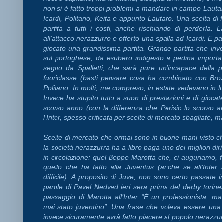
non si è fatto troppi problemi a mandare in campo Lautar
Icardi, Politano, Keita e appunto Lautaro. Una scelta di 
partita a tutti i costi, anche rischiando di perderla
all’attacco nerazzurro e offerto una spalla ad Icardi. E 
giocato una grandissima partita. Grande partita che in
sul portoghese, da esubero indigesto a pedina importa
segno da Spalletti, che sarà pure un’incapace della 
fuoriclasse (basti pensare cosa ha combinato con Broz
Politano. In molti, me compreso, in estate vedevano in lu
Invece ha stupito tutto a suon di prestazioni e di giocat
scorso anno (con la differenza che Perisic lo scorso 
l’Inter, spesso criticata per scelte di mercato sbagliate, 
Scelte di mercato che ormai sono in buone mani visto c
la società nerazzurra ha a libro paga uno dei migliori dir
in circolazione: quel Beppe Marotta che, ci auguriamo, fa
quello che ha fatto alla Juventus (anche se all’Inter 
difficile). A proposito di Juve, non sono certo passate 
parole di Pavel Nedved ieri sera prima del derby torine
passaggio di Marotta all’Inter “È un professionista, m
mai stato juventino”. Una frase che voleva essere una 
invece sicuramente avrà fatto piacere al popolo nerazzur