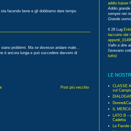
addio kaiser 
Addio grande 
ti sta facendo bene e gli dobbiamo dare tempo.
sempre nei no
Grande uomo o
Il 28 Lug
Enti
taccuino dal 
appunti_014
Vallo a dire a
o ci siano problemi. Ma se dovesse andare male...
l'avevano sott
one è ancora lunga e può succedere davvero di
tutto)
LE NOST
CLASSE A 
e
Post più vecchio
sul Campio
DIALOGA
Donne&Cal
IL MERCA
LATO B – A
Cadetta
Le Favole 