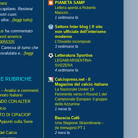
PIANETA SAMP
franz
Lettera aperta a Roberto
capitano. Resterai
Mancini...
stri cuori.
1 settimana fa
ltre...
(leggi tutto)
Settore Inter blog | Il sito
us
ha commentato
non ufficiale dell'interismo
moderno
nord america
L’Osvaldo incompiuto
99055325
3 settimane fa
i Caressa di turno che
ovalutata e...
(leggi
Letteratura Sportiva
LEGAMI ARGENTINA-
SVIZZERA
4 settimane fa
RE RUBRICHE
Calciopress.net - Il
Magazine del calcio italiano
La Nazionale Under 19
– Analisi e commenti
Femminile verso il Round 1 del
nato Italiano
Campionato Europeo: il gruppo
NDO CON ALTER
delle Azzurrine
cio
1 mese fa
TO DI CIP&CIOP
Bauscia Cafè
ppunti sulla Serie
Una Stagione Straordinaria –
(le immagini) PT 1
del Calcio
2 mesi fa