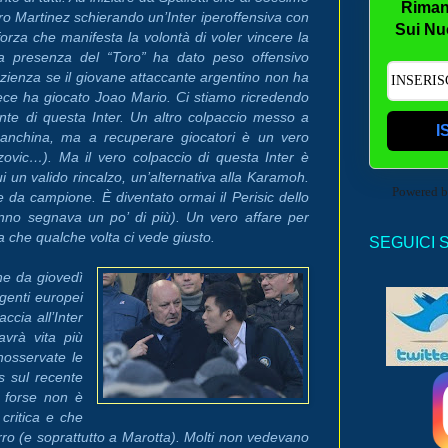
Riman
o Martinez schierando un’Inter iperoffensiva con
Sui Nu
forza che manifesta la volontà di voler vincere la
. La presenza del “Toro” ha dato peso offensivo
pazienza se il giovane attaccante argentino non ha
vece ha giocato Joao Mario. Ci stiamo ricredendo
nte di questa Inter. Un altro colpaccio messo a
I
panchina, ma a recuperare giocatori è un vero
ovic…). Ma il vero colpaccio di questa Inter è
i un valido rincalzo, un’alternativa alla Karamoh.
Powered 
e da campione. È diventato ormai il Perisic dello
anno segnava un po’ di più). Un vero affare per
ma che qualche volta ci vede giusto.
SEGUICI 
he da giovedì
igenti europei
ccia all’Inter
avrà vita più
inosservate le
s sul recente
a forse non è
critica e che
ro (e soprattutto a Marotta). Molti non vedevano