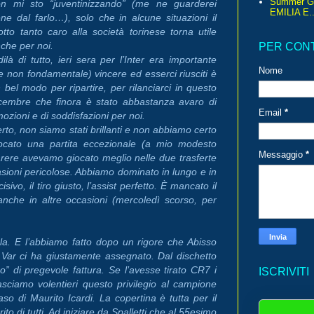
Summer G
n mi sto “juventinizzando” (me ne guarderei
EMILIA E..
ne dal farlo…), solo che in alcune situazioni il
tto tanto caro alla società torinese torna utile
che per noi.
PER CON
dilà di tutto, ieri sera per l’Inter era importante
Nome
e non fondamentale) vincere ed esserci riusciti è
 bel modo per ripartire, per rilanciarci in questo
cembre che finora è stato abbastanza avaro di
Email
*
ozioni e di soddisfazioni per noi.
rto, non siamo stati brillanti e non abbiamo certo
ocato una partita eccezionale (a mio modesto
Messaggio
*
rere avevamo giocato meglio nelle due trasferte
sioni pericolose. Abbiamo dominato in lungo e in
o, il tiro giusto, l’assist perfetto. È mancato il
che in altre occasioni (mercoledì scorso, per
rla. E l’abbiamo fatto dopo un rigore che Abisso
l Var ci ha giustamente assegnato. Dal dischetto
o” di pregevole fattura. Se l’avesse tirato CR7 i
ISCRIVITI
lasciamo volentieri questo privilegio al campione
aso di Maurito Icardi. La copertina è tutta per il
to di tutti. Ad iniziare da Spalletti che al 55esimo