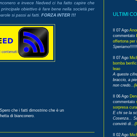
ianconero e invece Nedved ci ha fatto capire che
 principale obiettivo è fare bene nella società per
ULTIMI C
arole si passi ai fatti.
FORZA INTER !!
!
Il 07 Ago
Ano
commentato
offertona per 
Speriamo!!!!!!
Il 07 Ago
Mic
bomba benfica
leao
A queste cifre
braccio, a pie
non credo...
(l
Il 06 Ago
Den
commentato
sorpresa cura
Spero che i fatti dimostrino che è un
E chi se la s
chetta di bianconero.
Cosenza... Su
convinti di...
(
Il 02 Ago
Mic