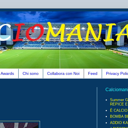
Awards
Chi sono
Collabora con Noi
Feed
Privacy Poli
Calcioman
Summer G
REPICE E.
È CALCI
BOMBA B
ADDIO KA