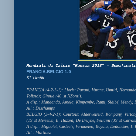
Mondiali di Calcio “Russia 2018” – Semifinali
FRANCIA-BELGIO 1-0
51’ Umtiti
FRANCIA (4-2-3-1): Lloris; Pavard, Varane, Umtiti, Hernande
Tolisso); Giroud (40' st NZonzi).
A disp.: Mandanda, Areola, Kimpembe, Rami, Sidibé, Mendy, L
All.: Deschamps
BELGIO (3-4-2-1): Courtois; Alderweireld, Kompany, Vertong
(15' st Mertens), E. Hazard; De Bruyne, Fellaini (35' st Carras
A disp.: Mignolet, Casteels, Vermaelen, Boyata, Dedoncker, T. 
All.: Martinez