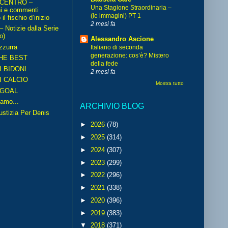
 CENTRO –
Una Stagione Straordinaria –
ni e commenti
(le immagini) PT 1
il fischio d’inizio
2 mesi fa
Notizie dalla Serie
o)
Alessandro Ascione
zzurra
Italiano di seconda
generazione: cos’è? Mistero
HE BEST
della fede
I BIDONI
2 mesi fa
I CALCIO
Mostra tutto
GOAL
amo...
ARCHIVIO BLOG
iustizia Per Denis
►
2026
(78)
►
2025
(314)
►
2024
(307)
►
2023
(299)
►
2022
(296)
►
2021
(338)
►
2020
(396)
►
2019
(383)
▼
2018
(371)