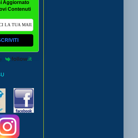
i Aggiornato
ovi Contenuti
SCRIVITI
by
SU