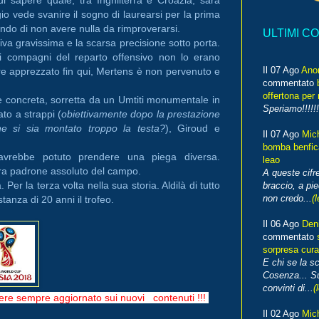
o vede svanire il sogno di laurearsi per la prima
ndo di non avere nulla da rimproverarsi.
ULTIMI C
va gravissima e la scarsa precisione sotto porta.
i compagni del reparto offensivo non lo erano
Il 07 Ago
Ano
ore apprezzato fin qui, Mertens è non pervenuto e
commentato
offertona per 
ue concreta, sorretta da un Umtiti monumentale in
Speriamo!!!!!!
to a strappi (
obiettivamente dopo la prestazione
Che si sia montato troppo la testa?
), Giroud e
Il 07 Ago
Mic
bomba benfica
 avrebbe potuto prendere una piega diversa.
leao
ra padrone assoluto del campo.
A queste cifre
Per la terza volta nella sua storia. Aldilà di tutto
braccio, a pie
non credo...
(l
tanza di 20 anni il trofeo.
Il 06 Ago
Den
commentato
sorpresa cura
E chi se la s
Cosenza... Su
convinti di...
(
re sempre aggiornato sui nuovi contenuti !!!
Il 02 Ago
Mic