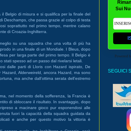
Riman
Sui Nu
l Belgio di misura e si qualifica per la finale del
 di Deschamps, che passa grazie al colpo di testa
colosi soprattutto nel primo tempo, mentre calano
nte di Croazia-Inghilterra.
I
meglio su una squadra che una volta di più ha
pprodo in una finale di un Mondiale. I Bleus, dopo
ifesa per larga parte del primo tempo. Il Belgio è
Powered 
no stati spesso ad un passo dal rivelarsi letali.
losi dalle parti di Lloris con Hazard ispirato, De
SEGUICI 
er Hazard, Alderweireld, ancora Hazard, ma sono
sfortuna, ma anche dall’ottima serata dell’estremo
a ma, nel momento della sofferenza, la Francia è
tito di sbloccare il risultato. In svantaggio, dopo
ripreso a macinare gioco pur esponendosi alle
enuta fuori la capacità della squadra guidata da
icati e anche per questo motivo la vittoria è
i sapere quale, tra Inghilterra e Croazia, sarà