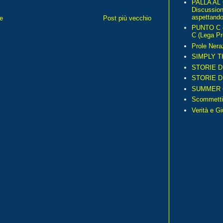
PALLA AL
Discussio
aspettando 
e
Post più vecchio
PUNTO C – 
C (Lega Pr
Prole Nera
SIMPLY T
STORIE D
STORIE D
SUMMER 
Scommetti
Verità e G