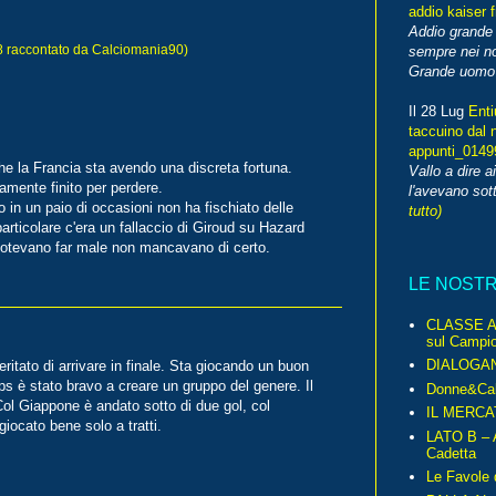
addio kaiser 
Addio grande 
raccontato da Calciomania90)
sempre nei no
Grande uomo o
Il 28 Lug
Enti
taccuino dal 
appunti_014
e la Francia sta avendo una discreta fortuna.
Vallo a dire a
amente finito per perdere.
l'avevano sott
o in un paio di occasioni non ha fischiato delle
tutto)
 particolare c'era un fallaccio di Giroud su Hazard
e potevano far male non mancavano di certo.
LE NOST
CLASSE A 
sul Campio
DIALOGA
eritato di arrivare in finale. Sta giocando un buon
ps è stato bravo a creare un gruppo del genere. Il
Donne&Cal
 Col Giappone è andato sotto di due gol, col
IL MERCA
giocato bene solo a tratti.
LATO B – A
Cadetta
Le Favole 