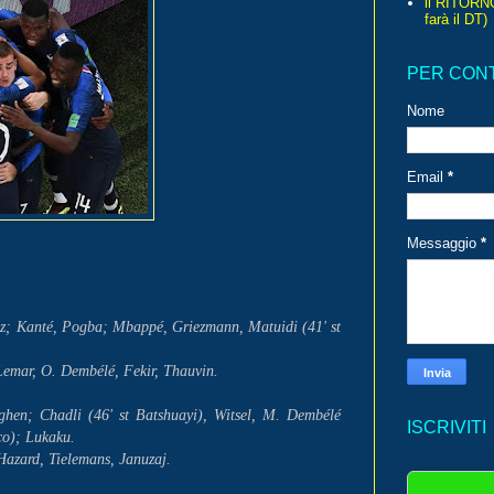
il RITORN
farà il DT)
PER CON
Nome
Email
*
Messaggio
*
z; Kanté, Pogba; Mbappé, Griezmann, Matuidi (41' st
emar, O. Dembélé, Fekir, Thauvin.
hen; Chadli (46' st Batshuayi), Witsel, M. Dembélé
ISCRIVITI
co); Lukaku.
Hazard, Tielemans, Januzaj.