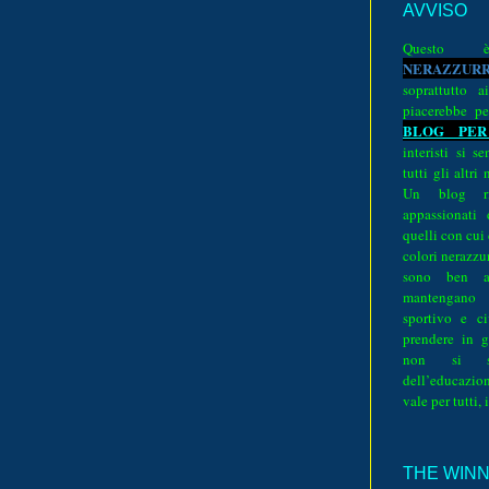
AVVISO
Quest
N
E
R
A
Z
Z
U
R
soprattutto a
piacerebbe pe
BLOG PER
interisti si 
tutti gli altri
Un blog ri
appassionati
quelli con cui
colori nerazzurr
sono ben a
mantengano
sportivo e ci
prendere in g
non si su
dell’educazion
vale per tutti, 
THE WINNE