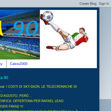
cy
Calcio2000
ia 90
oal. I COSTI DI SKY-DAZN, LE TELECRONACHE DI
..
O D’AGOSTO, PERÒ…
ENFICA: OFFERTONA PER RAFAEL LEAO
ISER FRANZ !!!