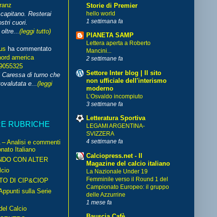
franz
Storie di Premier
hello world
capitano. Resterai
1 settimana fa
stri cuori.
ltre...
(leggi tutto)
PIANETA SAMP
Lettera aperta a Roberto
us
ha commentato
Mancini...
nord america
2 settimane fa
99055325
Settore Inter blog | Il sito
i Caressa di turno che
non ufficiale dell'interismo
ovalutata e...
(leggi
moderno
L’Osvaldo incompiuto
3 settimane fa
Letteratura Sportiva
RE RUBRICHE
LEGAMI ARGENTINA-
SVIZZERA
4 settimane fa
– Analisi e commenti
nato Italiano
Calciopress.net - Il
NDO CON ALTER
Magazine del calcio italiano
cio
La Nazionale Under 19
Femminile verso il Round 1 del
TO DI CIP&CIOP
Campionato Europeo: il gruppo
ppunti sulla Serie
delle Azzurrine
1 mese fa
del Calcio
Bauscia Cafè