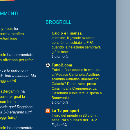
OMMENTI
BROGROLL
nymous
ha
Calcio e Finanza
bomba benfica
Infantino, il grande azzardo:
rafael leao
perché ha rischiato la FIFA
quando la rielezione sembrava
già in tasca
hele
ha commentato
1 giorno fa
 offertona per rafael
TuttoB.com
Entella, Boccadamo in chiusura
 ce lo porto io in
all'Audace Cerignola. Avellino:
di, fino a Lisbona. Ma
scambio Patierno-Jimenez col
eggi tutto)
Catania? Desenzano, preso
Cassin dalla Cremonese. La
isBergamini
ha
Casertana vuole fare la spesa a
summer goal la
Benevento
cao festa
1 giorno fa
corda quel Reggiana-
La Tv per sport
l 3-0 eravamo tutti
Il giro del mondo in 80 giorni:
leggi tutto)
serie Rai a pupazzi del 1972
5 giorni fa
hele
ha commentato