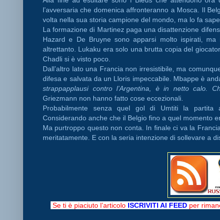
l’avversaria che domenica affronteranno a Mosca. Il Belgi
volta nella sua storia campione del mondo, ma lo fa sape
La formazione di Martinez paga una disattenzione difensi
Hazard e De Bruyne sono apparsi molto ispirati, ma 
altrettanto. Lukaku era solo una brutta copia del giocat
Chadli si è visto poco.
Dall’altro lato una Francia non irresistibile, ma comunq
difesa e salvata da un Lloris impeccabile. Mbappe è anda
strappapplausi contro l’Argentina, è in netto calo. 
Griezmann non hanno fatto cose eccezionali.
Probabilmente senza quel gol di Umtiti la partita
Considerando anche che il Belgio fino a quel momento e
Ma purtroppo questo non conta. In finale ci va la Francia. 
meritatamente. E con la seria intenzione di sollevare a dis
Se ti è piaciuto l’articolo
ISCRIVITI AI FEED
per rimane