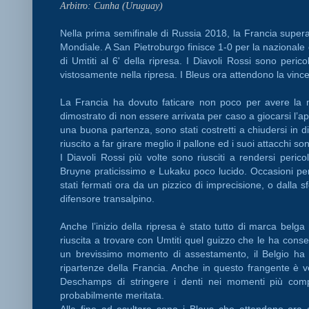
Arbitro: Cunha (Uruguay)
Nella prima semifinale di Russia 2018, la Francia supera i
Mondiale. A San Pietroburgo finisce 1-0 per la nazionale
di Umtiti al 6' della ripresa. I Diavoli Rossi sono peri
vistosamente nella ripresa. I Bleus ora attendono la vince
La Francia ha dovuto faticare non poco per avere la 
dimostrato di non essere arrivata per caso a giocarsi l’a
una buona partenza, sono stati costretti a chiudersi in d
riuscito a far girare meglio il pallone ed i suoi attacchi so
I Diavoli Rossi più volte sono riusciti a rendersi perico
Bruyne praticissimo e Lukaku poco lucido. Occasioni p
stati fermati ora da un pizzico di imprecisione, o dalla 
difensore transalpino.
Anche l’inizio della ripresa è stato tutto di marca belg
riuscita a trovare con Umtiti quel guizzo che le ha consen
un brevissimo momento di assestamento, il Belgio ha 
ripartenze della Francia. Anche in questo frangente è v
Deschamps di stringere i denti nei momenti più compl
probabilmente meritata.
Alla fine ad esultare sono i Bleus che attendono ora d