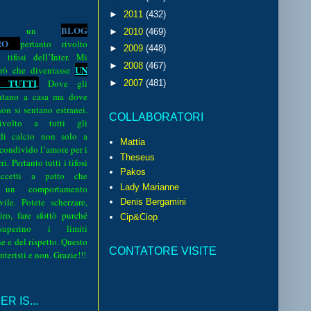
►
2011
(432)
BLOG
o è un
►
2010
(469)
R
O
pertanto rivolto
►
2009
(448)
i tifosi dell’Inter. Mi
►
2008
(467)
UN
rò che diventasse
 TUTTI
.
Dove gli
►
2007
(481)
sentano a casa ma dove
 non si sentano estranei.
COLLABORATORI
volto a tutti gli
 di calcio non solo a
Mattia
 condivido l’amore per i
Theseus
i. Pertanto tutti i tifosi
Pakos
ccetti a patto che
Lady Marianne
 un comportamento
vile. Potete scherzare,
Denis Bergamini
iro, fare sfottò purché
Cip&Ciop
perino i limiti
e e del rispetto. Questo
CONTATORE VISITE
interisti e non. Grazie!!!
R IS...