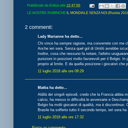
Pubblicato da
Entius
alle
22:47:00
LE NOSTRE RUBRICHE
IL MONDIALE SENZA NOI (Russia 2018 
2 commenti:
Lady Marianne ha detto...
Chi vince ha sempre ragione, ma converrete con me ch
Anche ieri sera. Senza quel gol di Umtiti avrebbe sicur
Inoltre, cosa che nessuno fa notare, l'arbitro uruguaian
punizioni in posizioni molto favorevoli per il Belgio. In
proprio al limite. E da quella posizione i giocatori ch
11 luglio 2018 alle ore 09:29
Mattia ha detto...
Aldilà dei singoli episodi, credo che la Francia abbia m
calcio, ha messo in difficoltà le avversarie e Descham
Belgio ha molti giocatori di qualità, ma è discontinuo.
Brasile ha sofferto tutto il secondo tempo, ieri sera ha 
11 luglio 2018 alle ore 17:32
Posta un commento