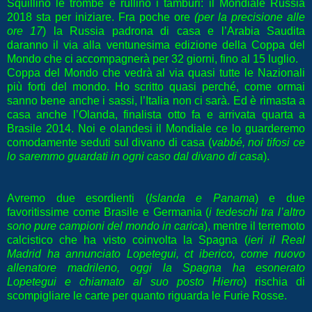
Squillino le trombe e rullino i tamburi: il Mondiale Russia
2018 sta per iniziare. Fra poche ore
(per la precisione alle
ore 17
) la Russia padrona di casa e l’Arabia Saudita
daranno il via alla ventunesima edizione della Coppa del
Mondo che ci accompagnerà per 32 giorni, fino al 15 luglio.
Coppa del Mondo che vedrà al via quasi tutte le Nazionali
più forti del mondo. Ho scritto quasi perché, come ormai
sanno bene anche i sassi, l’Italia non ci sarà. Ed è rimasta a
casa anche l’Olanda, finalista otto fa e arrivata quarta a
Brasile 2014. Noi e olandesi il Mondiale ce lo guarderemo
comodamente seduti sul divano di casa (
vabbé, noi tifosi ce
lo saremmo guardati in ogni caso dal divano di casa
).
Avremo due esordienti (
Islanda e Panama
) e due
favoritissime come Brasile e Germania (
i tedeschi tra l’altro
sono pure campioni del mondo in carica
), mentre il terremoto
calcistico che ha visto coinvolta la Spagna (
ieri il Real
Madrid ha annunciato Lopetegui, ct iberico, come nuovo
allenatore madrileno, oggi la Spagna ha esonerato
Lopetegui e chiamato al suo posto Hierro
) rischia di
scompigliare le carte per quanto riguarda le Furie Rosse.