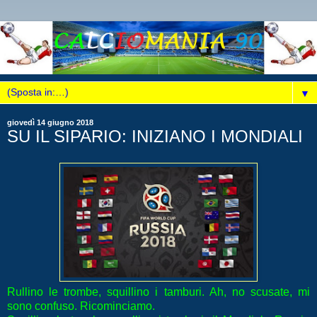
▼
giovedì 14 giugno 2018
SU IL SIPARIO: INIZIANO I MONDIALI
Rullino le trombe, squillino i tamburi. Ah, no scusate, mi
sono confuso. Ricominciamo.