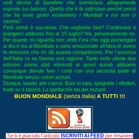
vedi decine di bandiere che sventolano allegramente
esposte sui balconi. Quello che ti fa rattristare perché pensi
che fra nove giorni inizieranno i Mondiali e noi non ci
saremo
”.
Però ormai è successo. Che vogliamo fare? Continuare a
piangerci addosso fino al 15 luglio? No, personalmente no.
Per quanto mi riguarda non vedo l’ora che oggi pomeriggio
si dia il via al Mondiale e sono emozionato all’idea di vivere
le emozioni che mi dà questa competizione. Per l’assenza
dell’Italia ce ne faremo una ragione. Tanto nelle ultime due
edizioni siamo stati eliminati ai gironi quindi abbiamo
comunque dovuto fare i conti con una seconda parte di
Mondiale senza i colori azzurri.
Dunque, bando alle ciance. Buio in sala, spegnete i riflettori,
tirate su il sipario. Lo spettacolo sta per iniziare.
BUON MONDIALE
(senza Italia)
A TUTTI !!!
Se ti è piaciuto l’articolo
ISCRIVITI AI FEED
per rimanere