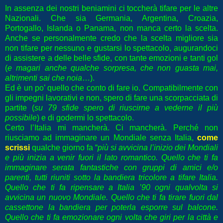
In assenza dei nostri beniamini ci toccherà tifare per le altre
Nazionali. Che sia Germania, Argentina, Croazia,
Portogallo, Islanda o Panama, non manca certo la scelta.
Anche se personalmente credo che la scelta migliore sia
non tifare per nessuno e gustarsi lo spettacolo, augurandoci
di assistere a delle belle sfide, con tante emozioni e tanti gol
(
e magari anche qualche sorpresa, che non guasta mai,
altrimenti sai che noia
…).
Ed è un po’ quello che conto di fare io. Compatibilmente con
gli impegni lavorativi e non, spero di fare una scorpacciata di
partite (
su 79 sfide spero di riuscirne a vederne il più
possibile
) e di godermi lo spettacolo.
Certo l’Italia mi mancherà. Ci mancherà. Perché non
riusciamo ad immaginare un Mondiale senza Italia,
come
scrissi
qualche giorno fa “
più si avvicina l’inizio dei Mondiali
e più inizia a venir fuori il lato romantico. Quello che ti fa
immaginare serata fantastiche con gruppi di amici e/o
parenti, tutti riuniti sotto la bandiera tricolore a tifare Italia.
Quello che ti fa ripensare a Italia ’90 ogni qualvolta si
avvicina un nuovo Mondiale. Quello che ti fa tirare fuori dal
cassettone la bandiera per poterla esporre sul balcone.
Quello che ti fa emozionare ogni volta che giri per la città e