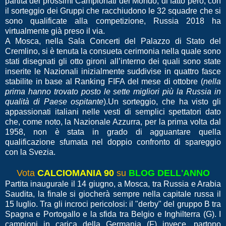
partita dei prossimi Campionati del Mondo, di fatto però, con
il sorteggio dei Gruppi che racchiudono le 32 squadre che si
sono qualificate alla competizione, Russia 2018 ha
virtualmente già preso il via.
A Mosca, nella Sala Concerti del Palazzo di Stato del
Cremlino, si è tenuta la consueta cerimonia nella quale sono
stati disegnati gli otto gironi all’interno dei quali sono state
inserite le Nazionali inizialmente suddivise in quattro fasce
stabilite in base al Ranking FIFA del mese di ottobre (
nella
prima hanno trovato posto le sette migliori più la Russia in
qualità di Paese ospitante
).Un sorteggio, che ha visto gli
appassionati italiani nelle vesti di semplici spettatori dato
che, come noto, la Nazionale Azzurra, per la prima volta dal
1958, non è stata in grado di agguantare quella
qualificazione sfumata nel doppio confronto di spareggio
con la Svezia.
Vota
CALCIOMANIA 90
su
BLOG DELL'ANNO
Partita inaugurale il 14 giugno, a Mosca, tra Russia e Arabia
Saudita, la finale si giocherà sempre nella capitale russa il
15 luglio. Tra gli incroci pericolosi: il "derby" del gruppo B tra
Spagna e Portogallo e la sfida tra Belgio e Inghilterra (G). I
campioni in carica della Germania (F) invece, partono