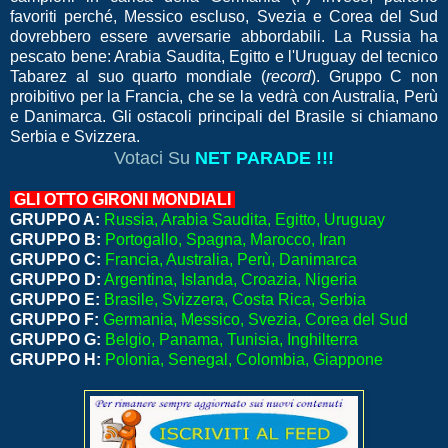
favoriti perché, Messico escluso, Svezia e Corea del Sud
dovrebbero essere avversarie abbordabili. La Russia ha
pescato bene: Arabia Saudita, Egitto e l'Uruguay del tecnico
Tabarez al suo quarto mondiale (
record
). Gruppo C non
proibitivo per la Francia, che se la vedrà con Australia, Perù
e Danimarca. Gli ostacoli principali del Brasile si chiamano
Serbia e Svizzera.
Votaci Su
NET PARADE !!!
GLI OTTO GIRONI MONDIALI
GRUPPO A:
Russia, Arabia Saudita, Egitto, Uruguay
GRUPPO B:
Portogallo, Spagna, Marocco, Iran
GRUPPO C:
Francia, Australia, Perù, Danimarca
GRUPPO D:
Argentina, Islanda, Croazia, Nigeria
GRUPPO E:
Brasile, Svizzera, Costa Rica, Serbia
GRUPPO F:
Germania, Messico, Svezia, Corea del Sud
GRUPPO G:
Belgio, Panama, Tunisia, Inghilterra
GRUPPO H:
Polonia, Senegal, Colombia, Giappone