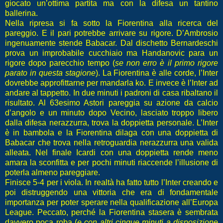
giocato un’ottima partita ma con la difesa un tantino
ballerina.
Nella ripresa si fa sotto la Fiorentina alla ricerca del
pareggio. E il pari potrebbe arrivare su rigore. D’Ambrosio
ingenuamente stende Babacar. Dal dischetto Bernardeschi
prova un improbabile cucchiaio ma Handanovic para un
rigore dopo parecchio tempo (
se non erro è il primo rigore
parato in questa stagione
). La Fiorentina è alle corde, l’Inter
dovrebbe approfittarne per mandarla ko. E invece è l’Inter ad
andare al tappetto. In due minuti i padroni di casa ribaltano il
risultato. Al 63esimo Astori pareggia su azione da calcio
d’angolo e un minuto dopo Vecino, lasciato troppo libero
dalla difesa nerazzurra, trova la doppietta personale. L’Inter
è in bambola e la Fiorentina dilaga con una doppietta di
Babacar che trova nella retroguardia nerazzurra una valida
alleata. Nel finale Icardi con una doppietta rende meno
amara la sconfitta e per pochi minuti riaccende l’illusione di
poterla almeno pareggiare.
Finisce 5-4 per i viola. In realtà ha fatto tutto l’Inter creando e
poi distruggendo una vittoria che era di fondamentale
importanza per poter sperare nella qualificazione all’Europa
League. Peccato, perché la Fiorentina stasera è sembrata
davvero poca roba (
e con altri cinque minuti a disposizione