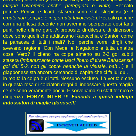
magari l’avremmo anche pareggiata o vinta
). Peccato
perché Perisic e Icardi stasera sono stati strepitosi (
e il
croato non sempre è in giornata favorevole
). Peccato perché
con una difesa decente non avremmo sperperato così tanti
punti nelle ultime gare. A proposito di difesa e di difensori,
dove sono quelli che additavano Ranocchia e Santon come
la panacea di tutti i mali? No, perché vorrei dirgli che
avevano ragione. Con Medel e Nagatomo è tutta un’altra
cosa. Vero? Il cileno ha colpe almeno su 2-3 gol subiti
stasera (
imbarazzante come lasci libero di tirare Babacar sul
gol del 5-2, non gli copre neanche la visuale, bah…
) e il
giapponese sta ancora cercando di capire che ci fa lui qui.
In realtà la colpa è di tutti. Nessuno escluso. La verità è che
in questa rosa di calciatori degni di indossare questa maglia
ce ne sono veramente pochi. E sorvoliamo su staff tecnico e
dirigenza.
FORZA INTER !!!
Fanculo a questi indegni
indossatori di maglie gloriose!!!