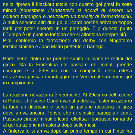
nella ripresa il blackout totale con quattro gol presi in sette
minuti (
nonostante Handanovic si ricordi di essere un
portiere pararigori e neutralizzi un penalty di Bernardeschi
).
A nulla servono altri due gol di Icardi perché arrivano troppo
tardi per poter sperare in un pareggio. E a questo punto
l’Europa è un puntino lontano che si allontana sempre più.
Pioli conferma la formazione del derby con Nagatomo
terzino sinistro e Joao Mario preferito a Banega.
Parte bene l’Inter che prende subito in mano le redini del
gioco. Ma la Fiorentina col passare dei minuti prende
coraggio e al 23esimo con la complicità della difesa
nerazzurra passa in vantaggio con Vecino al suo primo gol
in campionato.
La reazione nerazzurra è veemente. Al 29esimo bell’azione
di Perisic che serve Candreva sulla destra, l’esterno azzurro
fa fuori un difensore e serve un pallone rasoterra in area
dove arriva ancora Perisic che di sinistro pareggia i conti.
Passano cinque minuti e Icardi effettua il sorpasso tornando
al gol su azione in trasferta dopo sette mesi.
All’intervallo si arriva dopo un primo tempo in cui l’Inter ha