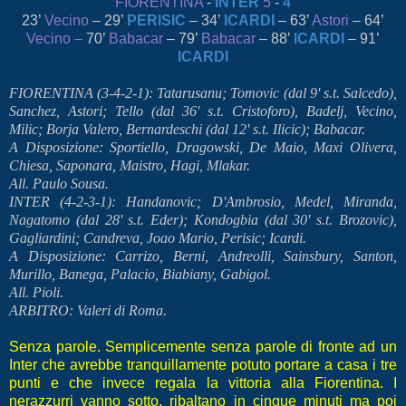
FIORENTINA
-
INTER
5
-
4
23’
Vecino
– 29’
PERISIC
– 34’
ICARDI
– 63’
Astori
– 64’
Vecino –
70’
Babacar
– 79’
Babacar
– 88’
ICARDI
– 91’
ICARDI
FIORENTINA (3-4-2-1): Tatarusanu; Tomovic (dal 9' s.t. Salcedo),
Sanchez, Astori; Tello (dal 36' s.t. Cristoforo), Badelj, Vecino,
Milic; Borja Valero, Bernardeschi (dal 12' s.t. Ilicic); Babacar.
A Disposizione: Sportiello, Dragowski, De Maio, Maxi Olivera,
Chiesa, Saponara, Maistro, Hagi, Mlakar.
All. Paulo Sousa.
INTER (4-2-3-1): Handanovic; D'Ambrosio, Medel, Miranda,
Nagatomo (dal 28' s.t. Eder); Kondogbia (dal 30' s.t. Brozovic),
Gagliardini; Candreva, Joao Mario, Perisic; Icardi.
A Disposizione: Carrizo, Berni, Andreolli, Sainsbury, Santon,
Murillo, Banega, Palacio, Biabiany, Gabigol.
All. Pioli.
ARBITRO: Valeri di Roma.
Senza parole. Semplicemente senza parole di fronte ad un
Inter che avrebbe tranquillamente potuto portare a casa i tre
punti e che invece regala la vittoria alla Fiorentina. I
nerazzurri vanno sotto, ribaltano in cinque minuti ma poi