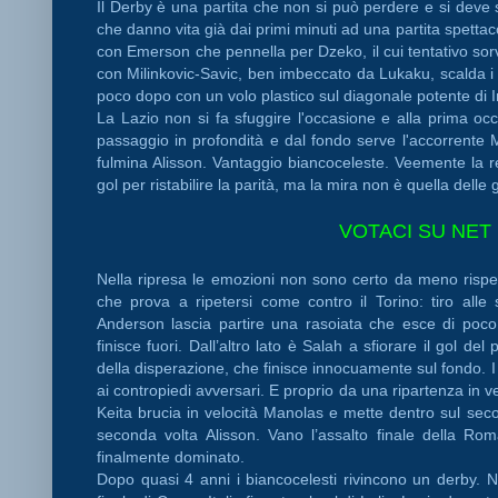
Il Derby è una partita che non si può perdere e si deve 
che danno vita già dai primi minuti ad una partita spetta
con Emerson che pennella per Dzeko, il cui tentativo sor
con Milinkovic-Savic, ben imbeccato da Lukaku, scalda i gu
poco dopo con un volo plastico sul diagonale potente di 
La Lazio non si fa sfuggire l'occasione e alla prima o
passaggio in profondità e dal fondo serve l'accorrente Mi
fulmina Alisson. Vantaggio biancoceleste. Veemente la 
gol per ristabilire la parità, ma la mira non è quella delle 
VOTACI SU NET 
Nella ripresa le emozioni non sono certo da meno rispet
che prova a ripetersi come contro il Torino: tiro alle
Anderson lascia partire una rasoiata che esce di poco
finisce fuori. Dall’altro lato è Salah a sfiorare il gol d
della disperazione, che finisce innocuamente sul fondo. I
ai contropiedi avversari. E proprio da una ripartenza in ve
Keita brucia in velocità Manolas e mette dentro sul secon
seconda volta Alisson. Vano l’assalto finale della Ro
finalmente dominato.
Dopo quasi 4 anni i biancocelesti rivincono un derby.