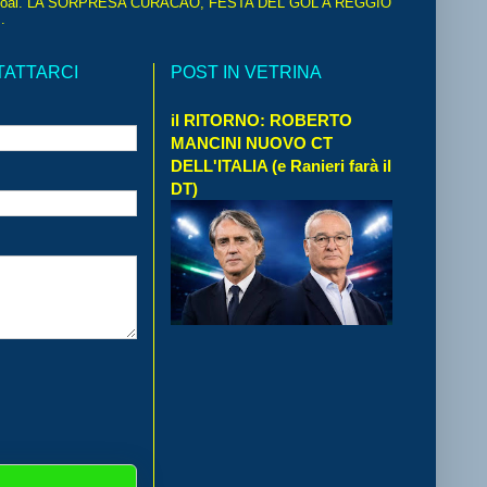
oal. LA SORPRESA CURACAO, FESTA DEL GOL A REGGIO
.
TATTARCI
POST IN VETRINA
il RITORNO: ROBERTO
MANCINI NUOVO CT
DELL'ITALIA (e Ranieri farà il
DT)