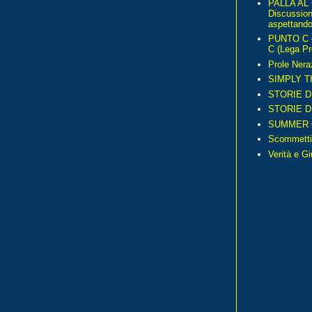
PALLA AL
Discussio
aspettando 
PUNTO C – 
C (Lega Pr
Prole Nera
SIMPLY T
STORIE D
STORIE D
SUMMER 
Scommetti
Verità e G