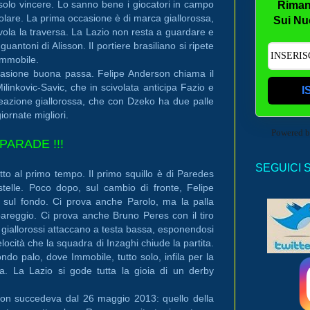
solo vincere. Lo sanno bene i giocatori in campo
Riman
colare. La prima occasione è di marca giallorossa,
Sui Nu
vola la traversa. La Lazio non resta a guardare e
antoni di Alisson. Il portiere brasiliano si ripete
Immobile.
ccasione buona passa. Felipe Anderson chiama il
linkovic-Savic, che in scivolata anticipa Fazio e
I
reazione giallorossa, che con Dzeko ha due palle
giornate migliori.
Powered 
PARADE !!!
SEGUICI 
to al primo tempo. Il primo squillo è di Paredes
 stelle. Poco dopo, sul cambio di fronte, Felipe
 sul fondo. Ci prova anche Parolo, ma la palla
el pareggio. Ci prova anche Bruno Peres con il tiro
 giallorossi attaccano a testa bassa, esponendosi
locità che la squadra di Inzaghi chiude la partita.
do palo, dove Immobile, tutto solo, infila per la
ma. La Lazio si gode tutta la gioia di un derby
 Non succedeva dal 26 maggio 2013: quello della