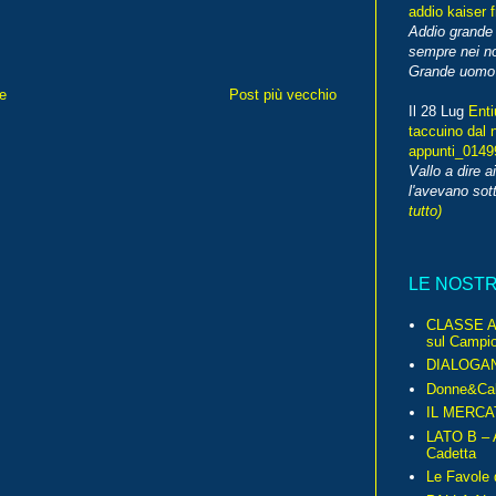
addio kaiser 
Addio grande 
sempre nei no
Grande uomo o
e
Post più vecchio
Il 28 Lug
Enti
taccuino dal 
appunti_014
Vallo a dire a
l'avevano sott
tutto)
LE NOST
CLASSE A 
sul Campio
DIALOGA
Donne&Cal
IL MERCA
LATO B – A
Cadetta
Le Favole 