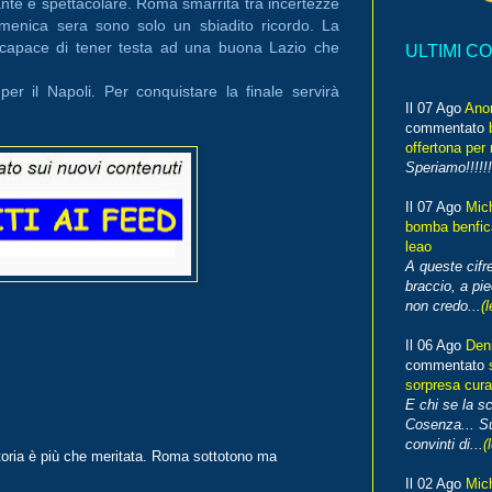
stante e spettacolare. Roma smarrita tra incertezze
 domenica sera sono solo un sbiadito ricordo. La
incapace di tener testa ad una buona Lazio che
ULTIMI C
er il Napoli. Per conquistare la finale servirà
Il 07 Ago
Ano
commentato
offertona per 
Speriamo!!!!!!
Il 07 Ago
Mic
bomba benfica
leao
A queste cifre
braccio, a pie
non credo...
(l
Il 06 Ago
Den
commentato
sorpresa cura
E chi se la s
Cosenza... Su
convinti di...
(
ittoria è più che meritata. Roma sottotono ma
Il 02 Ago
Mic