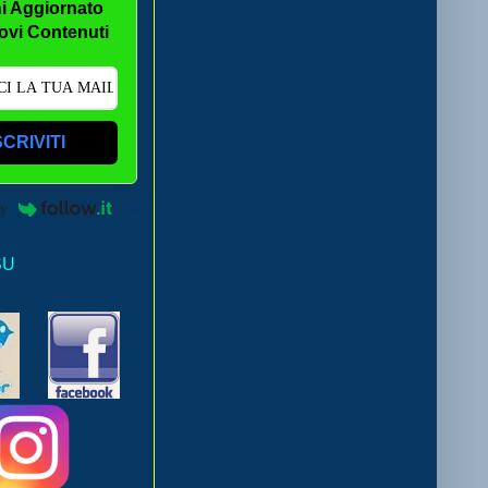
i Aggiornato
ovi Contenuti
SCRIVITI
by
SU