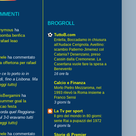
OMMENTI
BROGROLL
nymous
ha
TuttoB.com
bomba benfica
Entella, Boccadamo in chiusura
rafael leao
all'Audace Cerignola. Avellino:
scambio Patierno-Jimenez col
Catania? Desenzano, preso
hele
ha commentato
Cassin dalla Cremonese. La
 offertona per rafael
Casertana vuole fare la spesa a
Benevento
 ce lo porto io in
16 ore fa
di, fino a Lisbona. Ma
Calcio e Finanza
eggi tutto)
Morto Pietro Mezzaroma, nel
1993 rilevò la Roma insieme a
isBergamini
ha
Franco Sensi
summer goal la
3 giorni fa
cao festa
La Tv per sport
corda quel Reggiana-
Il giro del mondo in 80 giorni:
l 3-0 eravamo tutti
serie Rai a pupazzi del 1972
leggi tutto)
4 giorni fa
hele
ha commentato
Storie di Premier