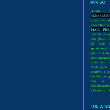
AVVISO
Quest
N
E
R
A
Z
Z
U
R
soprattutto a
piacerebbe pe
BLOG PER
interisti si 
tutti gli altri
Un blog ri
appassionati
quelli con cui
colori nerazzurr
sono ben a
mantengano
sportivo e ci
prendere in g
non si su
dell’educazion
vale per tutti, 
THE WINNE