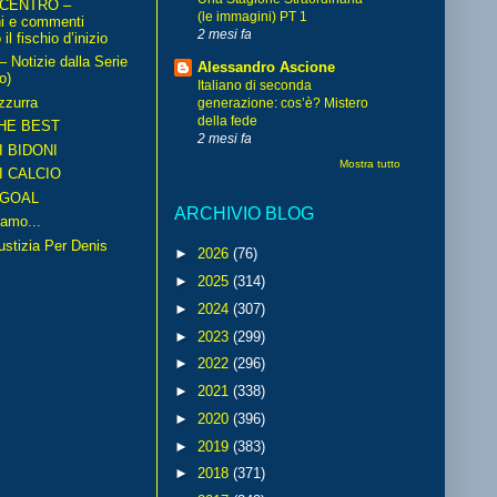
 CENTRO –
(le immagini) PT 1
ni e commenti
2 mesi fa
il fischio d’inizio
Notizie dalla Serie
Alessandro Ascione
o)
Italiano di seconda
zzurra
generazione: cos’è? Mistero
della fede
HE BEST
2 mesi fa
I BIDONI
Mostra tutto
I CALCIO
GOAL
ARCHIVIO BLOG
amo...
iustizia Per Denis
►
2026
(76)
►
2025
(314)
►
2024
(307)
►
2023
(299)
►
2022
(296)
►
2021
(338)
►
2020
(396)
►
2019
(383)
►
2018
(371)