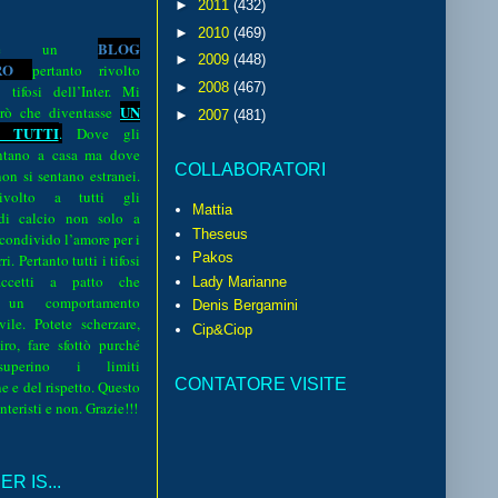
►
2011
(432)
►
2010
(469)
BLOG
o è un
►
2009
(448)
R
O
pertanto rivolto
►
2008
(467)
i tifosi dell’Inter. Mi
UN
rò che diventasse
►
2007
(481)
 TUTTI
.
Dove gli
sentano a casa ma dove
COLLABORATORI
 non si sentano estranei.
volto a tutti gli
Mattia
 di calcio non solo a
Theseus
 condivido l’amore per i
Pakos
i. Pertanto tutti i tifosi
ccetti a patto che
Lady Marianne
 un comportamento
Denis Bergamini
vile. Potete scherzare,
Cip&Ciop
iro, fare sfottò purché
perino i limiti
CONTATORE VISITE
e e del rispetto. Questo
interisti e non. Grazie!!!
R IS...