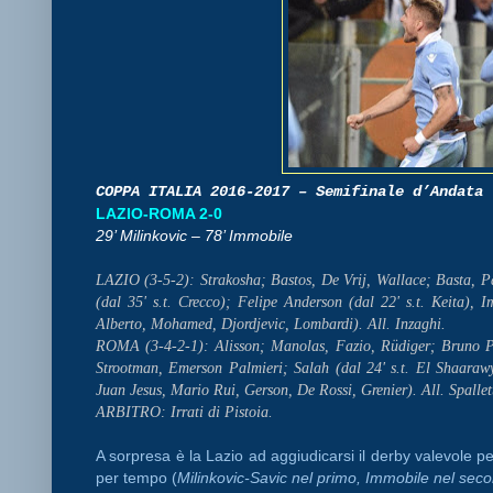
COPPA ITALIA 2016-2017 – Semifinale d’Andata
LAZIO-ROMA 2-0
29’ Milinkovic – 78’ Immobile
LAZIO (3-5-2): Strakosha; Bastos, De Vrij, Wallace; Basta, Pa
(dal 35' s.t. Crecco); Felipe Anderson (dal 22' s.t. Keita), 
Alberto, Mohamed, Djordjevic, Lombardi). All. Inzaghi.
ROMA (3-4-2-1): Alisson; Manolas, Fazio, Rüdiger; Bruno Peres
Strootman, Emerson Palmieri; Salah (dal 24' s.t. El Shaaraw
Juan Jesus, Mario Rui, Gerson, De Rossi, Grenier). All. Spallett
ARBITRO: Irrati di Pistoia.
A sorpresa è la Lazio ad aggiudicarsi il derby valevole pe
per tempo (
Milinkovic-Savic nel primo, Immobile nel sec