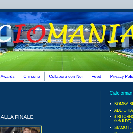
Awards
Chi sono
Collabora con Noi
Feed
Privacy Poli
Calcioman
BOMBA B
ADDIO KA
 ALLA FINALE
il RITORN
farà il DT)
SIAMO IL