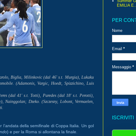
Summer G
EMILIA E..
PER CON
Nome
Email
*
Messaggio
*
rolo, Biglia, Milinkovic (dal 46' s.t. Murgia), Lukaku
Immobile. (Adamonis, Vargic, Hoedt, Spizzichino, Luis
 (dal 41' s.t. Totti), Paredes (dal 18' s.t. Perotti),
y), Nainggolan; Dzeko. (Szczesny, Lobont, Vermaelen,
i.
ISCRIVITI
r l’andata della semifinale di Coppa Italia. Un gol
ondo
) e per la Roma si allontana la finale.