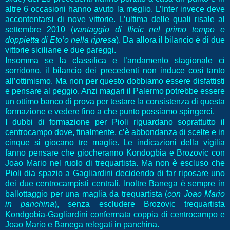
altre 6 occasioni hanno avuto la meglio. L’Inter invece deve
accontentarsi di nove vittorie. L’ultima delle quali risale al
settembre 2010 (
vantaggio di Ilicic nel primo tempo e
doppietta di Eto’o nella ripresa
). Da allora il bilancio è di due
vittorie siciliane e due pareggi.
Insomma se la classifica e l’andamento stagionale ci
sorridono, il bilancio dei precedenti non induce così tanto
all’ottimismo. Ma non per questo dobbiamo essere disfattisti
e pensare al peggio. Anzi magari il Palermo potrebbe essere
un ottimo banco di prova per testare la consistenza di questa
formazione e vedere fino a che punto possiamo spingerci.
I dubbi di formazione per Pioli riguardano soprattutto il
centrocampo dove, finalmente, c’è abbondanza di scelte e in
cinque si giocano tre maglie. Le indicazioni della vigilia
fanno pensare che giocheranno Kondogbia e Brozovic con
Joao Mario nel ruolo di trequartista. Ma non è escluso che
Pioli dia spazio a Gagliardini decidendo di far riposare uno
dei due centrocampisti centrali. Inoltre Banega è sempre in
ballottaggio per una maglia da trequartista (
con Joao Mario
in panchina
), senza escludere Brozovic trequartista
Kondgobia-Gagliardini confermata coppia di centrocampo e
Joao Mario e Banega relegati in panchina.