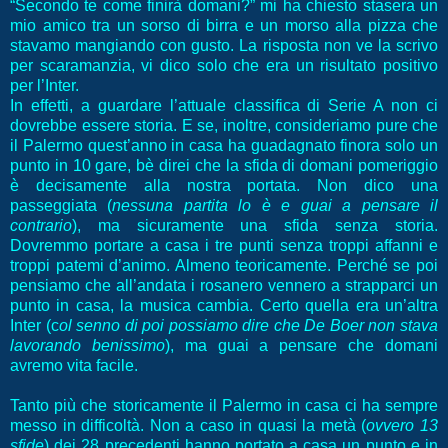
“Secondo te come finirà domani?” mi ha chiesto stasera un
mio amico tra un sorso di birra e un morso alla pizza che
stavamo mangiando con gusto. La risposta non ve la scrivo
per scaramanzia, vi dico solo che era un risultato positivo
per l’Inter.
In effetti, a guardare l’attuale classifica di Serie A non ci
dovrebbe essere storia. E se, inoltre, consideriamo pure che
il Palermo quest’anno in casa ha guadagnato finora solo un
punto in 10 gare, bè direi che la sfida di domani pomeriggio
è decisamente alla nostra portata. Non dico una
passeggiata (
nessuna partita lo è e guai a pensare il
contrario
), ma sicuramente una sfida senza storia.
Dovremmo portare a casa i tre punti senza troppi affanni e
troppi patemi d’animo. Almeno teoricamente. Perché se poi
pensiamo che all’andata i rosanero vennero a strapparci un
punto in casa, la musica cambia. Certo quella era un’altra
Inter (c
ol senno di poi possiamo dire che De Boer non stava
lavorando benissimo
), ma guai a pensare che domani
avremo vita facile.
Tanto più che storicamente il Palermo in casa ci ha sempre
messo in difficoltà. Non a caso in quasi la metà (
ovvero 13
sfide
) dei 28 precedenti hanno portato a casa un punto e in