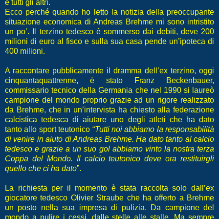
e tutti gli altri.
Ecco perché quando ho letto la notizia della preoccupante
situazione economica di Andreas Brehme mi sono intristito
un po’. Il terzino tedesco è sommerso dai debiti, deve 200
milioni di euro al fisco e sulla sua casa pende un’ipoteca di
400 milioni.
A raccontare pubblicamente il dramma dell’ex terzino, oggi
cinquantaquattrenne, è stato Franz Beckenbauer,
commissario tecnico della Germania che nel 1990 si laureò
campione del mondo proprio grazie ad un rigore realizzato
da Brehme, che in un’intervista ha chiesto alla federazione
calcistica tedesca di aiutare uno degli atleti che ha dato
tanto allo sport teutonico “
Tutti noi abbiamo la responsabilità
di venire in aiuto di Andreas Brehme. Ha dato tanto al calcio
tedesco e grazie a un suo gol abbiamo vinto la nostra terza
Coppa del Mondo. Il calcio teutonico deve ora restituirgli
quello che ci ha dato
”.
La richiesta per il momento è stata raccolta solo dall’ex
giocatore tedesco Olivier Straube che ha offerto a Brehme
un posto nella sua impresa di pulizia. Da campione del
mondo a pulire i cessi, dalle stelle alle stalle. Ma sempre