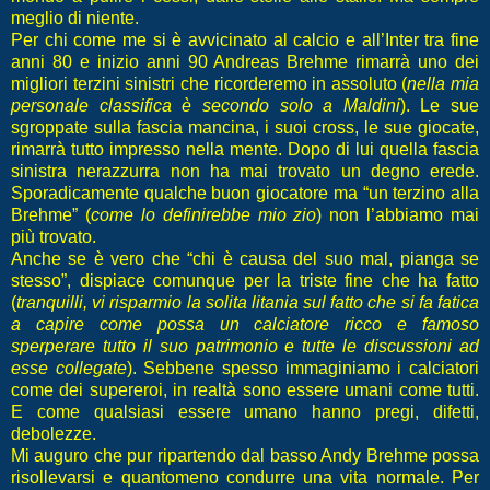
meglio di niente.
Per chi come me si è avvicinato al calcio e all’Inter tra fine
anni 80 e inizio anni 90 Andreas Brehme rimarrà uno dei
migliori terzini sinistri che ricorderemo in assoluto (
nella mia
personale classifica è secondo solo a Maldini
). Le sue
sgroppate sulla fascia mancina, i suoi cross, le sue giocate,
rimarrà tutto impresso nella mente. Dopo di lui quella fascia
sinistra nerazzurra non ha mai trovato un degno erede.
Sporadicamente qualche buon giocatore ma “un terzino alla
Brehme” (
come lo definirebbe mio zio
) non l’abbiamo mai
più trovato.
Anche se è vero che “chi è causa del suo mal, pianga se
stesso”, dispiace comunque per la triste fine che ha fatto
(
tranquilli, vi risparmio la solita litania sul fatto che si fa fatica
a capire come possa un calciatore ricco e famoso
sperperare tutto il suo patrimonio e tutte le discussioni ad
esse collegate
). Sebbene spesso immaginiamo i calciatori
come dei supereroi, in realtà sono essere umani come tutti.
E come qualsiasi essere umano hanno pregi, difetti,
debolezze.
Mi auguro che pur ripartendo dal basso Andy Brehme possa
risollevarsi e quantomeno condurre una vita normale. Per