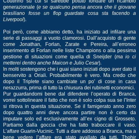
Coutinho su cui si sarebbe potuto fondare un ricambio
generazionale (
e se qualcuno pensa ancora che il giovane
brasiliano fosse un flop guardate cosa sta facendo a
Liverpool
).
Poi però, come abbiamo detto, ha iniziato ad infilare una
serie di passaggi a vuoto clamorosi. Dall’acquisto di gente
come Jonathan, Forlan, Zarate e Pereira, all’erroneo
inserimento di Forlan nelle liste Champions o alla pessima
gestione di situazioni come quella di Sneijder (
ma io ci
metterei dentro anche Maicon e Julio Cesar
).
In molti sostengono che i guai siano iniziati dopo aver dato il
benservito a Oriali. Probabilmente è vero. Ma credo che
dopo il Triplete siano cambiate un po’ di cose in casa
nerazzurra, prima di tutto la chiusura dei rubinetti economici.
Pur guardandomi bene dal difendere l’operato di Branca,
vorrei sottolineare il fatto che non è solo colpa sua se l’Inter
si ritrova in questa situazione. Se il famigerato anno zero
dopo quattro anni deve ancora partire non è certo da
imputare solo ed esclusivamente all’ex cigno di Grosseto.
Partiamo dalla goccia che ha fatto traboccare il vaso.
L’affare Guarin-Vucinic. Tutti a dare addosso a Branca, ma a
bene vedere l’affare era stato avallato da tutti, Thohir