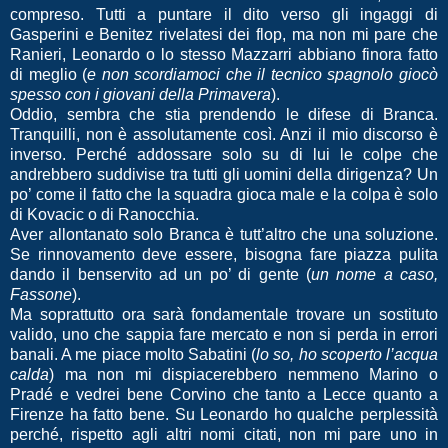
compreso. Tutti a puntare il dito verso gli ingaggi di
Gasperini e Benitez rivelatesi dei flop, ma non mi pare che
Ranieri, Leonardo o lo stesso Mazzarri abbiano finora fatto
di meglio (
e non scordiamoci che il tecnico spagnolo giocò
spesso con i giovani della Primavera
).
Oddio, sembra che stia prendendo le difese di Branca.
Tranquilli, non è assolutamente così. Anzi il mio discorso è
inverso. Perché addossare solo su di lui le colpe che
andrebbero suddivise tra tutti gli uomini della dirigenza? Un
po’ come il fatto che la squadra gioca male e la colpa è solo
di Kovacic o di Ranocchia.
Aver allontanato solo Branca è tutt’altro che una soluzione.
Se rinnovamento deve essere, bisogna fare piazza pulita
dando il benservito ad un po’ di gente (
un nome a caso,
Fassone
).
Ma soprattutto ora sarà fondamentale trovare un sostituto
valido, uno che sappia fare mercato e non si perda in errori
banali. A me piace molto Sabatini (
lo so, ho scoperto l’acqua
calda
) ma non mi dispiacerebbero nemmeno Marino o
Pradé e vedrei bene Corvino che tanto a Lecce quanto a
Firenze ha fatto bene. Su Leonardo ho qualche perplessità
perché, rispetto agli altri nomi citati, non mi pare uno in