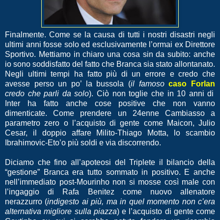
Finalmente. Come se la causa di tutti i nostri disastri negli
ultimi anni fosse solo ed esclusivamente l’ormai ex Direttore
Sportivo. Mettiamo in chiaro una cosa sin da subito: anche
io sono soddisfatto del fatto che Branca sia stato allontanato.
Negli ultimi tempi ha fatto più di un errore e credo che
avesse perso un po’ la bussola (
il famoso
caso Forlan
credo che parli da solo
). Ciò non toglie che in 10 anni di
Inter ha fatto anche cose positive che non vanno
dimenticate. Come prendere un 24enne Cambiasso a
parametro zero o l’acquisto di gente come Maicon, Julio
Cesar, il doppio affare Milito-Thiago Motta, lo scambio
Ibrahimovic-Eto’o più soldi e via discorrendo.
Diciamo che fino all’apoteosi del Triplete il bilancio della
“gestione” Branca era tutto sommato in positivo. E anche
nell’immediato post-Mourinho non si mosse così male con
l’ingaggio di Rafa Benitez come nuovo allenatore
nerazzurro (
indigesto ai più, ma in quel momento non c’era
alternativa migliore sulla piazza
) e l’acquisto di gente come