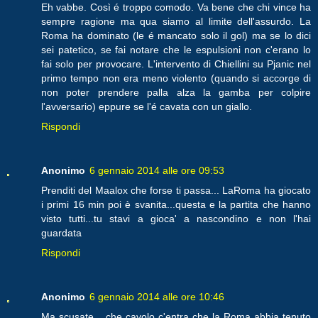
Eh vabbe. Così é troppo comodo. Va bene che chi vince ha
sempre ragione ma qua siamo al limite dell'assurdo. La
Roma ha dominato (le é mancato solo il gol) ma se lo dici
sei patetico, se fai notare che le espulsioni non c'erano lo
fai solo per provocare. L'intervento di Chiellini su Pjanic nel
primo tempo non era meno violento (quando si accorge di
non poter prendere palla alza la gamba per colpire
l'avversario) eppure se l'é cavata con un giallo.
Rispondi
Anonimo
6 gennaio 2014 alle ore 09:53
Prenditi del Maalox che forse ti passa... LaRoma ha giocato
i primi 16 min poi è svanita...questa e la partita che hanno
visto tutti...tu stavi a gioca' a nascondino e non l'hai
guardata
Rispondi
Anonimo
6 gennaio 2014 alle ore 10:46
Ma scusate... che cavolo c'entra che la Roma abbia tenuto