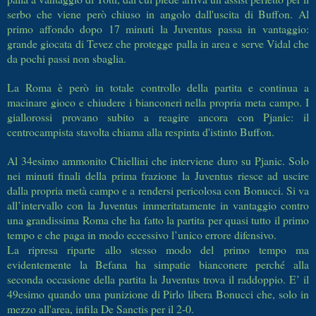
serbo che viene però chiuso in angolo dall'uscita di Buffon. Al
primo affondo dopo 17 minuti la Juventus passa in vantaggio:
grande giocata di Tevez che protegge palla in area e serve Vidal che
da pochi passi non sbaglia.
La Roma è però in totale controllo della partita e continua a
macinare gioco e chiudere i bianconeri nella propria meta campo. I
giallorossi provano subito a reagire ancora con Pjanic: il
centrocampista stavolta chiama alla respinta d'istinto Buffon.
Al 34esimo ammonito Chiellini che interviene duro su Pjanic. Solo
nei minuti finali della prima frazione la Juventus riesce ad uscire
dalla propria metà campo e a rendersi pericolosa con Bonucci. Si va
all’intervallo con la Juventus immeritatamente in vantaggio contro
una grandissima Roma che ha fatto la partita per quasi tutto il primo
tempo e che paga in modo eccessivo l’unico errore difensivo.
La ripresa riparte allo stesso modo del primo tempo ma
evidentemente la Befana ha simpatie bianconere perché alla
seconda occasione della partita la Juventus trova il raddoppio. E’ il
49esimo quando una punizione di Pirlo libera Bonucci che, solo in
mezzo all'area, infila De Sanctis per il 2-0.