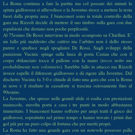
La Roma continua a fare la partita ma col passare dei minuti la
spinta giallorossa si affievolisce e la Juventus riesce a mettere la testa
fuori dalla propria area. I bianconeri sono in totale controllo della
gara ma Rizzoli decide di mettere il suo timbro sulla gara con due
espulsioni che destano non poche perplessità.
Al 75esimo De Rossi interviene in modo scomposto su Chiellini. E’
un fallo più maldestro che cattivo ma l’arbitro non è dello stesso
parere e spedisce negli spogliatoi De Rossi. Sugli sviluppi della
punizione Vucinic spinge sulla linea di porta Castan che con il
corpo sbilanciato tocca il pallone con la mano (
tocco netto ma
probabilmente non volontario
). Sarebbe fallo in attacco ma Rizzoli
invece espelle il difensore giallorosso e dà rigore alla Juventus. Dal
dischetto Vucinic fa 3-0 e chiude di fatto una gara che con la Roma
in nove e il risultato in cassaforte si trascina oziosamente fino al
90esimo.
La Juventus, che spesso nelle grandi sfide si esalta con prestazioni
maiuscole, stavolta porta a casa i tre punti in modo abbastanza
immeritato. I bianconeri hanno sofferto per ampi tratti il gioco dei
giallorossi, soprattutto nel primo tempo e hanno trovato i primi due
gol più per un puro colpo di fortuna che per meriti propri.
La Roma ha fatto una grande gara con un notevole possesso palla