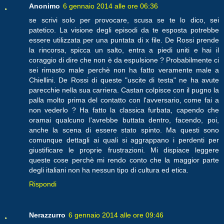
Anonimo
6 gennaio 2014 alle ore 06:36
se scrivi solo per provocare, scusa se te lo dico, sei
patetico. La visione degli episodi da te esposta potrebbe
essere utilizzata per una puntata di x file. De Rossi prende
la rincorsa, spicca un salto, entra a piedi uniti e hai il
coraggio di dire che non è da espulsione ? Probabilmente ci
sei rimasto male perchè non ha fatto veramente male a
Chiellini. De Rossi di queste "uscite di testa" ne ha avute
parecchie nella sua carriera. Castan colpisce con il pugno la
palla molto prima del contatto con l'avversario, come fai a
non vederlo ? Ha fatto la classica furbata, capendo che
oramai qualcuno l'avrebbe buttata dentro, facendo, poi,
anche la scena di essere stato spinto. Ma questi sono
comunque dettagli ai quali si aggrappano i perdenti per
giustificare le proprie frustrazioni. Mi dispiace leggere
queste cose perchè mi rendo conto che la maggior parte
degli italiani non ha nessun tipo di cultura ed etica.
Rispondi
Nerazzurro
6 gennaio 2014 alle ore 09:46