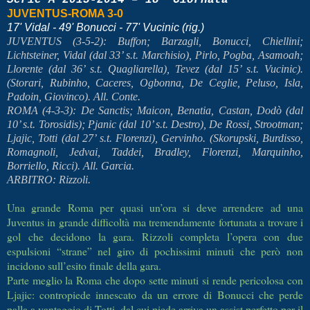
Serie A 2013-2014 – 18^ Giornata
JUVENTUS-ROMA 3-0
17' Vidal - 49' Bonucci - 77' Vucinic (rig.)
JUVENTUS (3-5-2): Buffon; Barzagli, Bonucci, Chiellini;
Lichtsteiner, Vidal (dal 33’ s.t. Marchisio), Pirlo, Pogba, Asamoah;
Llorente (dal 36’ s.t. Quagliarella), Tevez (dal 15’ s.t. Vucinic).
(Storari, Rubinho, Caceres, Ogbonna, De Ceglie, Peluso, Isla,
Padoin, Giovinco). All. Conte.
ROMA (4-3-3): De Sanctis; Maicon, Benatia, Castan, Dodò (dal
10’ s.t. Torosidis); Pjanic (dal 10’ s.t. Destro), De Rossi, Strootman;
Ljajic, Totti (dal 27’ s.t. Florenzi), Gervinho. (Skorupski, Burdisso,
Romagnoli, Jedvai, Taddei, Bradley, Florenzi, Marquinho,
Borriello, Ricci). All. Garcia.
ARBITRO: Rizzoli.
Una grande Roma per quasi un’ora si deve arrendere ad una
Juventus in grande difficoltà ma tremendamente fortunata a trovare i
gol che decidono la gara. Rizzoli completa l’opera con due
espulsioni “strane” nel giro di pochissimi minuti che però non
incidono sull’esito finale della gara.
Parte meglio la Roma che dopo sette minuti si rende pericolosa con
Ljajic: contropiede innescato da un errore di Bonucci che perde
palla a vantaggio di Totti, dal cui piede arriva un assist perfetto per il