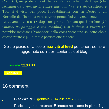
(
57 a 43
), ma probabilmente ha peccato nei metri finali. Ljajic (
che
stranamente è rimasto in campo fino alla fine
) è stato disastroso e
Totti si è visto ben poco. Probabilmente con un Destro o un
Borriello dall’inizio la gara sarebbe potuta finire diversamente.
La Juventus vola a +8 dopo un girone d’andata quasi perfetto (
16
vittorie, un pareggio e una sconfitta
) e si fa fatica a trovare chi
potrebbe insidiare i bianconeri nella corsa verso uno scudetto che a
questo punto è più difficile perdere che vincere
.
Se ti è piaciuto l'articolo,
iscriviti al feed
per tenerti sempre
aggiornato sui nuovi contenuti del blog!
Entius
alle
23:39:00
Condividi
16 commenti:
BlackWhite
5 gennaio 2014 alle ore 23:55
Rosicate gente, rosicate. E intanto noi siamo in piena fuga.