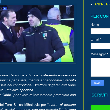
o
ANDREA P
PER CON
Nome
Email
*
Messaggio
*
i una decisione arbitrale proferendo espressioni
, nonché per avere, mentre abbandonava il recinto
sive nei confronti del Direttore di gara; infrazione
ale. Recidiva specifica
”.
mo Oddo “
per avere reiteratamente protestato con
ISCRIVITI
el Toro Sinisa Mihajlovic per "
avere, al termine
colpito violentemente con una manata il tabellone