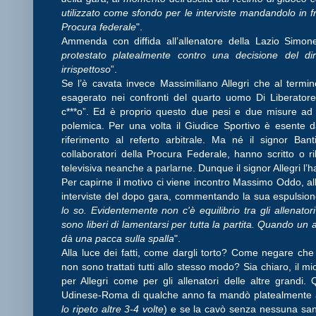
utilizzato come sfondo per le interviste mandandolo in fra
Procura federale
".
Ammenda con diffida all’allenatore della Lazio Simon
protestato platealmente contro una decisione del d
irrispettoso
”.
Se l’è cavata invece Massimiliano Allegri che al termi
esagerato nei confronti del quarto uomo Di Liberatore
c***o”. Ed è proprio questo due pesi e due misure ad
polemica. Per una volta il Giudice Sportivo è esente da
riferimento al referto arbitrale. Ma né il signor Bant
collaboratori della Procura Federale, hanno scritto o ri
televisiva neanche a parlarne. Dunque il signor Allegri l’h
Per capirne il motivo ci viene incontro Massimo Oddo, a
interviste del dopo gara, commentando la sua espulsione
lo so. Evidentemente non c'è equilibrio tra gli allenator
sono liberi di lamentarsi per tutta la partita. Quando un a
dà una pacca sulla spalla
".
Alla luce dei fatti, come dargli torto? Come negare che 
non sono trattati tutti allo stesso modo? Sia chiaro, il m
per Allegri come per gli allenatori delle altre grandi
Udinese-Roma di qualche anno fa mandò platealmente a
lo ripeto altre 3-4 volte
) e se la cavò senza nessuna san