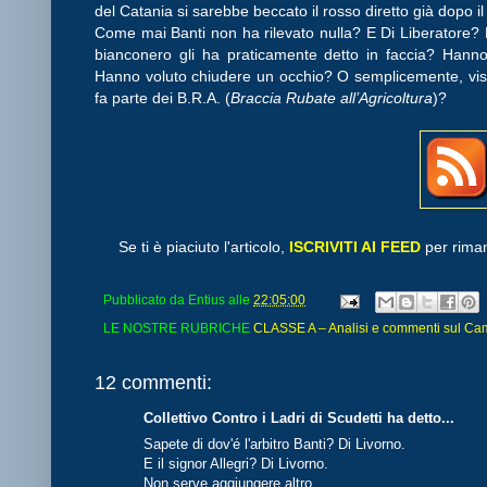
del Catania si sarebbe beccato il rosso diretto già dopo il
Come mai Banti non ha rilevato nulla? E Di Liberatore? Po
bianconero gli ha praticamente detto in faccia? Hanno
Hanno voluto chiudere un occhio? O semplicemente, visti a
fa parte dei B.R.A. (
Braccia Rubate all’Agricoltura
)?
Se ti è piaciuto l'articolo,
ISCRIVITI AI FEED
per riman
Pubblicato da
Entius
alle
22:05:00
LE NOSTRE RUBRICHE
CLASSE A – Analisi e commenti sul Cam
12 commenti:
Collettivo Contro i Ladri di Scudetti ha detto...
Sapete di dov'é l'arbitro Banti? Di Livorno.
E il signor Allegri? Di Livorno.
Non serve aggiungere altro...