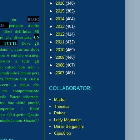
►
2016
(348)
►
2015
(363)
BLOG
►
2014
(404)
o è un
R
O
pertanto rivolto
►
2013
(401)
i tifosi dell’Inter. Mi
►
2012
(414)
UN
rò che diventasse
►
2011
(432)
 TUTTI
.
Dove gli
sentano a casa ma dove
►
2010
(469)
 non si sentano estranei.
►
2009
(448)
volto a tutti gli
►
2008
(467)
 di calcio non solo a
 condivido l’amore per i
►
2007
(481)
i. Pertanto tutti i tifosi
ccetti a patto che
COLLABORATORI
 un comportamento
vile. Potete scherzare,
Mattia
iro, fare sfottò purché
Theseus
perino i limiti
Pakos
e e del rispetto. Questo
interisti e non. Grazie!!!
Lady Marianne
Denis Bergamini
Cip&Ciop