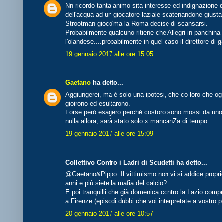
Nn ricordo tanta animo sita interesse ed indignazione q
dell'acqua ad un giocatore laziale scatenandone giustam
Strootman gioco'ma la Roma decise di scansarsi.
Probabilmente qualcuno ritiene che Allegri in panchin
l'olandese....probabilmente in quel caso il direttore di
19 gennaio 2017 alle ore 15:05
Gaetano
ha detto...
Aggiungerei, ma è solo una ipotesi, che co loro che ogg
gioirono ed esultarono.
Forse però esagero perché costoro sono mossi da uno s
nulla allora, sarà stato solo x mancanZa di tempo
19 gennaio 2017 alle ore 15:09
Collettivo Contro i Ladri di Scudetti ha detto...
@Gaetano&Pippo. Il vittimismo non vi si addice proprio
anni e più siete la mafia del calcio?
E poi tranquilli che già domenica contro la Lazio comp
a Firenze (episodi dubbi che voi interpretate a vostro
20 gennaio 2017 alle ore 10:57