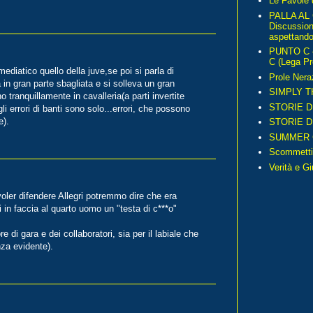
Le Favole 
PALLA AL
Discussio
aspettando 
PUNTO C – 
C (Lega Pr
ediatico quello della juve,se poi si parla di
Prole Nera
a in gran parte sbagliata e si solleva un gran
SIMPLY T
 tranquillamente in cavalleria(a parti invertite
STORIE D
li errori di banti sono solo...errori, che possono
e).
STORIE D
SUMMER 
Scommetti
Verità e G
voler difendere Allegri potremmo dire che era
i in faccia al quarto uomo un "testa di c***o"
e di gara e dei collaboratori, sia per il labiale che
nza evidente).