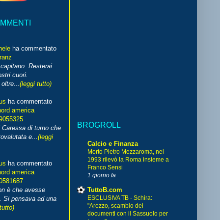
OMMENTI
hele
ha commentato
franz
capitano. Resterai
stri cuori.
ltre...
(leggi tutto)
us
ha commentato
nord america
99055325
BROGROLL
i Caressa di turno che
ovalutata e...
(leggi
Calcio e Finanza
Morto Pietro Mezzaroma, nel
1993 rilevò la Roma insieme a
us
ha commentato
Franco Sensi
nord america
1 giorno fa
70581687
TuttoB.com
non è che avesse
ESCLUSIVA TB - Schira:
. Si pensava ad una
"Arezzo, scambio dei
tutto)
documenti con il Sassuolo per