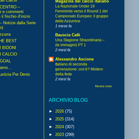
del Calcio
Magazine del calcio italiano
La Nazionale Under 19
 CENTRO –
Femminile verso il Round 1 del
ni e commenti
il fischio d’inizio
Campionato Europeo: il gruppo
delle Azzurrine
Notizie dalla Serie
1 mese fa
o)
zzurra
Bauscia Cafè
Una Stagione Straordinaria –
HE BEST
(le immagini) PT 1
I BIDONI
2 mesi fa
I CALCIO
Alessandro Ascione
GOAL
Italiano di seconda
amo...
generazione: cos’è? Mistero
iustizia Per Denis
della fede
2 mesi fa
Mostra tutto
ARCHIVIO BLOG
►
2026
(75)
►
2025
(314)
►
2024
(307)
►
2023
(299)