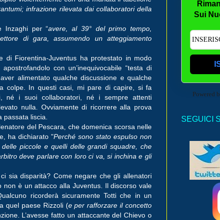
Riman
ntumi; infrazione rilevata dai collaboratori della
Sui Nu
e Inzaghi per “
avere, al 39° del primo tempo,
irettore di gara, assumendo un atteggiamento
ne di Fiorentina-Juventus ha protestato in modo
I
 apostrofandolo con un’inequivocabile “testa di
 aver alimentato qualche discussione e qualche
 colpe. In questi casi, mi pare di capire, si fa
Powered 
i, né i suoi collaboratori, né i sempre attenti
levato nulla. Ovviamente di ricorrere alla prova
a passata liscia.
SEGUICI 
llenatore del Pescara, che domenica scorsa nelle
, ha dichiarato "
Perché sono stato espulso non
i delle piccole e quelli delle grandi squadre, che
rbitro deve parlare con loro ci va, si inchina e gli
ci sia disparità? Come negare che gli allenatori
io non è un attacco alla Juventus. Il discorso vale
. Qualcuno ricorderà sicuramente Totti che in un
 quel paese Rizzoli (
e per rafforzare il concetto
zione. L’avesse fatto un attaccante del Chievo o