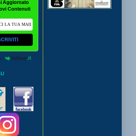
i Aggiornato
ovi Contenuti
SCRIVITI
by
SU