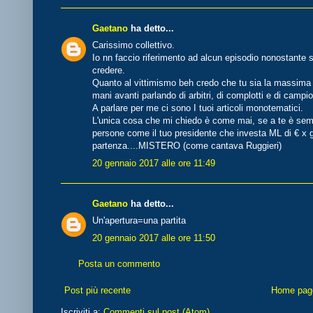
Gaetano
ha detto...
Carissimo collettivo.
Io nn faccio riferimento ad alcun episodio nonostante 
credere.
Quanto al vittimismo beh credo che tu sia la massima
mani avanti parlando di arbitri, di complotti e di camp
A parlare per me ci sono I tuoi articoli monotematici.
L'unica cosa che mi chiedo è come mai, se a te è semp
persone come il tuo presidente che investa ML di € x g
partenza....MISTERO (come cantava Ruggieri)
20 gennaio 2017 alle ore 11:49
Gaetano
ha detto...
Un'apertura=una partita
20 gennaio 2017 alle ore 11:50
Posta un commento
Post più recente
Home pag
Iscriviti a:
Commenti sul post (Atom)