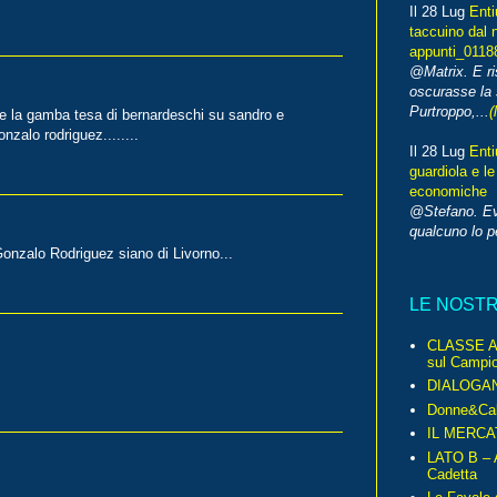
Il 28 Lug
Enti
taccuino dal 
appunti_0118
@Matrix. E ri
oscurasse la 
Purtroppo,...
(
e la gamba tesa di bernardeschi su sandro e
nzalo rodriguez........
Il 28 Lug
Enti
guardiola e le
economiche
@Stefano. E
qualcuno lo 
onzalo Rodriguez siano di Livorno...
LE NOST
CLASSE A 
sul Campio
DIALOGA
Donne&Cal
IL MERCA
LATO B – A
Cadetta