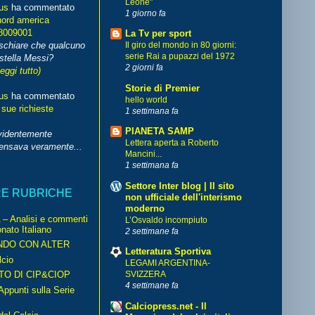
Leone"
us
ha commentato
1 giorno fa
nord america
8009001
La Tv per sport
schiare che qualcuno
Il giro del mondo in 80 giorni:
serie Rai a pupazzi del 1972
stella Messi?
2 giorni fa
leggi tutto)
Storie di Premier
us
ha commentato
hello world
 sue richieste
1 settimana fa
PIANETA SAMP
videntemente
Lettera aperta a Roberto
pensava veramente...
Mancini...
1 settimana fa
Settore Inter blog | Il sito
RE RUBRICHE
non ufficiale dell'interismo
moderno
– Analisi e commenti
L’Osvaldo incompiuto
nato Italiano
2 settimane fa
NDO CON ALTER
Letteratura Sportiva
cio
LEGAMI ARGENTINA-
TO DI CIP&CIOP
SVIZZERA
4 settimane fa
ppunti sulla Serie
Calciopress.net - Il