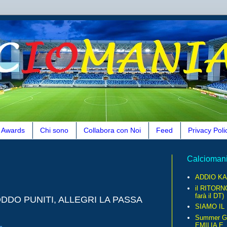
Awards
Chi sono
Collabora con Noi
Feed
Privacy Poli
Calcioman
ADDIO KA
il RITORN
farà il DT)
DDO PUNITI, ALLEGRI LA PASSA
SIAMO IL
Summer G
EMILIA E..