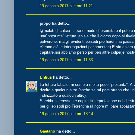
19 gennaio 2017 alle ore 11:21
pippo ha detto...
@malati di calcio...strano modo di esercitare il potere m
una"presunta" lettura labiale che il giorno dopo si rivel
polverone, ma gli evidenti episodi pro fiorentina passano
c'erano già le interrogazioni parlamentari).E sia chiaro g
capitare.noi abbiamo perso per ben altre colpe(le nostr
19 gennaio 2017 alle ore 11:33
Entius
ha detto...
La lettura labiale mi sembra molto poco "presunta". A 
rivolto a qualcun altro (anche se mi pare strano che url
indirizzato a qualcun altro).
Sarebbe interessante capire l'interpretazione del direttor
per gli episodi pro Fiorentina (il rigore mi pare abbasta
19 gennaio 2017 alle ore 13:14
Gaetano
ha detto...