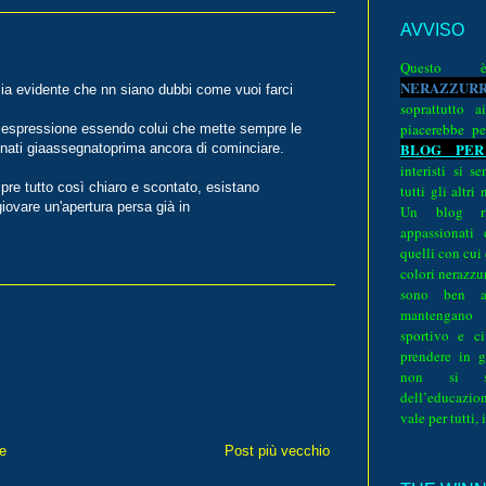
AVVISO
Quest
N
E
R
A
Z
Z
U
R
sia evidente che nn siano dubbi come vuoi farci
soprattutto a
piacerebbe pe
 espressione essendo colui che mette sempre le
BLOG PER
ionati giaassegnatoprima ancora di cominciare.
interisti si 
re tutto così chiaro e scontato, esistano
tutti gli altri
iovare un'apertura persa già in
Un blog ri
appassionati
quelli con cui
colori nerazzurr
sono ben a
mantengano
sportivo e ci
prendere in g
non si su
dell’educazion
vale per tutti, 
e
Post più vecchio