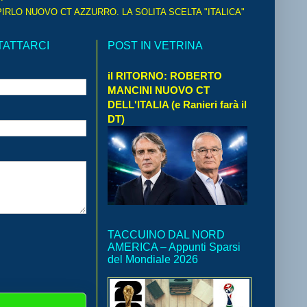
IRLO NUOVO CT AZZURRO. LA SOLITA SCELTA "ITALICA"
TATTARCI
POST IN VETRINA
il RITORNO: ROBERTO
MANCINI NUOVO CT
DELL'ITALIA (e Ranieri farà il
DT)
TACCUINO DAL NORD
AMERICA – Appunti Sparsi
del Mondiale 2026