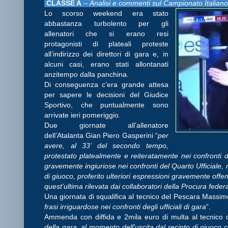
CLASSE A
–
Analisi e commenti sul Campionato Italian
Lo scorso weekend era stato
abbastanza turbolento per gli
allenatori che si erano resi
protagonisti di plateali proteste
all’indirizzo dei direttori di gara e, in
alcuni casi, erano stati allontanati
anzitempo dalla panchina.
Di conseguenza c’era grande attesa
per sapere le decisioni del Giudice
Sportivo, che puntualmente sono
arrivate ieri pomeriggio.
Due giornate all’allenatore
dell’Atalanta Gian Piero Gasperini “
per
avere, al 33’ del secondo tempo,
protestato platealmente e reiteratamente nei confronti d
gravemente ingiuriose nei confronti del Quarto Ufficiale
di giuoco, proferito ulteriori espressioni gravemente offen
quest’ultima rilevata dai collaboratori della Procura feder
Una giornata di squalifica al tecnico del Pescara Massi
frasi irriguardose nei confronti degli ufficiali di gara
”.
Ammenda con diffida e 2mila euro di multa al tecnico d
della gara, al momento dell'uscita dal recinto di giuoco 