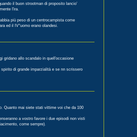
uando il buon strootman di proposito lancio'
ente l'ira.
a abbia più peso di un centrocampista come
 gara ed il IV°uomo erano olandesi.
i gridano allo scandalo in quell'occasione
pirito di grande imparzialità e se nn scrissero
. Quanto mai siete stati vittime voi che da 100
enseranno a vostro favore i due episodi non visti
 piacimento, come sempre).