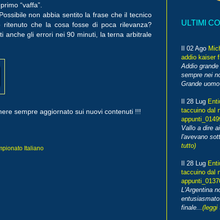
 primo “vaffa”.
ssibile non abbia sentito la frase che il tecnico
ULTIMI C
 ritenuto che la cosa fosse di poca rilevanza?
nche gli errori nei 90 minuti, la terna arbitrale
Il 02 Ago
Mic
addio kaiser 
Addio grande 
sempre nei no
Grande uomo o
Il 28 Lug
Enti
taccuino dal 
ere sempre aggiornato sui nuovi contenuti !!!
appunti_014
Vallo a dire a
l'avevano sott
tutto)
pionato Italiano
Il 28 Lug
Enti
taccuino dal 
appunti_013
L'Argentina 
entusiasmato
finale...
(leggi 