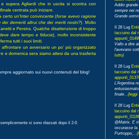
a e supera Agliardi che in uscita si scontra con
Addio grande 
finale centrata può iniziare.
sempre nei no
Grande uomo o
a certo un’Inter convincente (
forse avevo ragione
dei demeriti altrui che dei meriti nostri?
). Molto
Il 28 Lug
Enti
anetti e Pereira. Qualche disattenzione di troppo
taccuino dal 
 deve dare tempo e fiducia
), molto inconsistente
appunti_014
rma tutti i suoi limiti.
Vallo a dire a
affrontare un avversario un po’ più organizzato
l'avevano sott
 fare e domenica sera siamo attesi da una trasferta
tutto)
Il 28 Lug
Enti
taccuino dal 
empre aggiornato sui nuovi contenuti del blog!
appunti_013
L'Argentina 
entusiasmato
finale...
(leggi 
Il 28 Lug
Enti
taccuino dal 
appunti_0118
@Matrix. E ri
emplicemente si sono rilassati dopo il 2-0.
oscurasse la 
Purtroppo,...
(