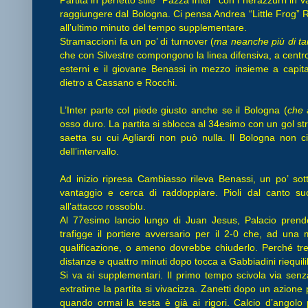
raggiungere dal Bologna. Ci pensa Andrea “Little Frog” Ran
all’ultimo minuto del tempo supplementare.
Stramaccioni fa un po’ di turnover (
ma neanche più di ta
che con Silvestre compongono la linea difensiva, a centr
esterni e il giovane Benassi in mezzo insieme a capit
dietro a Cassano e Rocchi.
L’Inter parte col piede giusto anche se il Bologna (
che a
osso duro. La partita si sblocca al 34esimo con un gol str
saetta su cui Agliardi non può nulla. Il Bologna non c
dell’intervallo.
Ad inizio ripresa Cambiasso rileva Benassi, un po’ sottot
vantaggio e cerca di raddoppiare. Pioli dal canto s
all’attacco rossoblu.
Al 77esimo lancio lungo di Juan Jesus, Palacio prende
trafigge il portiere avversario per il 2-0 che, ad una m
qualificazione, o ameno dovrebbe chiuderlo. Perché tr
distanze e quattro minuti dopo tocca a Gabbiadini riequilib
Si va ai supplementari. Il primo tempo scivola via sen
extratime la partita si vivacizza. Zanetti dopo un azione p
quando ormai la testa è già ai rigori. Calcio d’angolo 