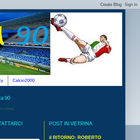
cy
Calcio2000
ia 90
n corso...
TATTARCI
POST IN VETRINA
il RITORNO: ROBERTO