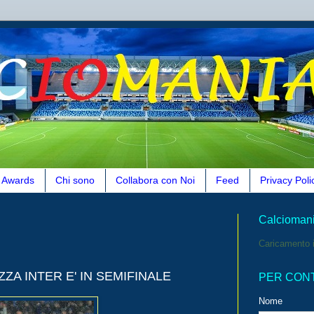
Awards
Chi sono
Collabora con Noi
Feed
Privacy Poli
Calcioman
Caricamento i
ZA INTER E' IN SEMIFINALE
PER CON
Nome