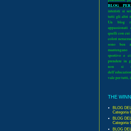
BLOG PER
interisti si 
tutti gli altri
Un blog ri
appassionati
quelli con cui
colori nerazzurr
sono ben a
mantengano
sportivo e ci
prendere in g
non si su
dell’educazion
vale per tutti, 
THE WINNE
BLOG DEL
Categoria 
BLOG DEL
Categoria 
BLOG DELL