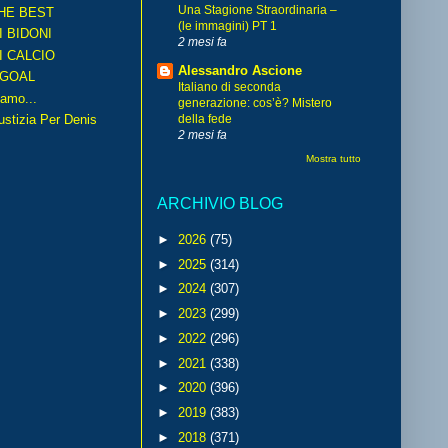
Una Stagione Straordinaria –
HE BEST
(le immagini) PT 1
I BIDONI
2 mesi fa
I CALCIO
Alessandro Ascione
GOAL
Italiano di seconda
amo...
generazione: cos’è? Mistero
iustizia Per Denis
della fede
2 mesi fa
Mostra tutto
ARCHIVIO BLOG
►
2026
(75)
►
2025
(314)
►
2024
(307)
►
2023
(299)
►
2022
(296)
►
2021
(338)
►
2020
(396)
►
2019
(383)
►
2018
(371)