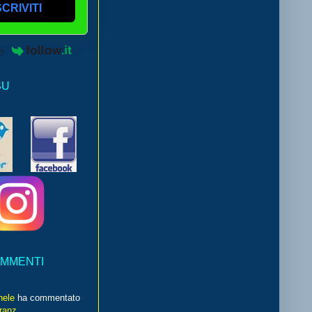
SCRIVITI
by
SU
OMMENTI
hele
ha commentato
franz