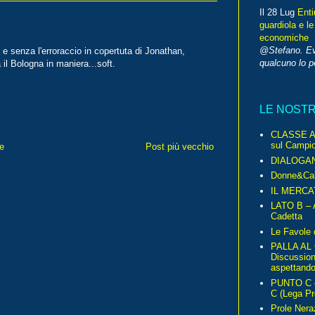
Il 28 Lug
Enti
guardiola e le
economiche
@Stefano. E
 e senza l'erroraccio in copertuta di Jonathan,
qualcuno lo 
 Bologna in maniera...soft.
LE NOST
CLASSE A 
sul Campio
e
Post più vecchio
DIALOGA
Donne&Cal
IL MERCA
LATO B – A
Cadetta
Le Favole 
PALLA AL
Discussio
aspettando 
PUNTO C – 
C (Lega Pr
Prole Nera