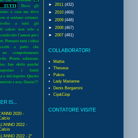
►
2011
(432)
 TUTTI
.
Dove gli
sentano a casa ma dove
►
2010
(469)
 non si sentano estranei.
►
2009
(448)
volto a tutti gli
►
2008
(467)
 di calcio non solo a
 condivido l’amore per i
►
2007
(481)
i. Pertanto tutti i tifosi
ccetti a patto che
COLLABORATORI
 un comportamento
vile. Potete scherzare,
Mattia
iro, fare sfottò purché
Theseus
perino i limiti
Pakos
e e del rispetto. Questo
interisti e non. Grazie!!!
Lady Marianne
Denis Bergamini
Cip&Ciop
R IS...
CONTATORE VISITE
'ANN0 2020 -
Calcio
L'ANNO 2022 -
Calcio
'ANNO 2022 - 2°