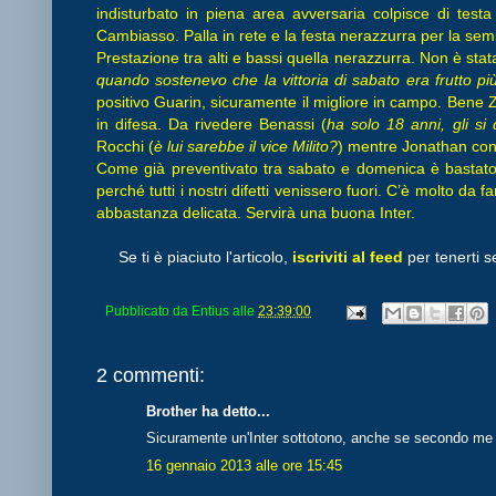
indisturbato in piena area avversaria colpisce di test
Cambiasso. Palla in rete e la festa nerazzurra per la semi
Prestazione tra alti e bassi quella nerazzurra. Non è stat
quando sostenevo che la vittoria di sabato era frutto più 
positivo Guarin, sicuramente il migliore in campo. Bene Z
in difesa. Da rivedere Benassi (
ha solo 18 anni, gli si
Rocchi (
è lui sarebbe il vice Milito?
) mentre Jonathan confe
Come già preventivato tra sabato e domenica è bastato 
perché tutti i nostri difetti venissero fuori. C’è molto da
abbastanza delicata. Servirà una buona Inter.
Se ti è piaciuto l'articolo,
iscriviti al feed
per tenerti s
Pubblicato da
Entius
alle
23:39:00
2 commenti:
Brother ha detto...
Sicuramente un'Inter sottotono, anche se secondo me s
16 gennaio 2013 alle ore 15:45