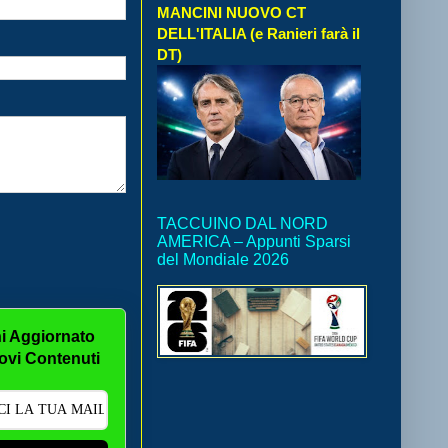
MANCINI NUOVO CT
DELL'ITALIA (e Ranieri farà il
DT)
TACCUINO DAL NORD
AMERICA – Appunti Sparsi
del Mondiale 2026
i Aggiornato
ovi Contenuti