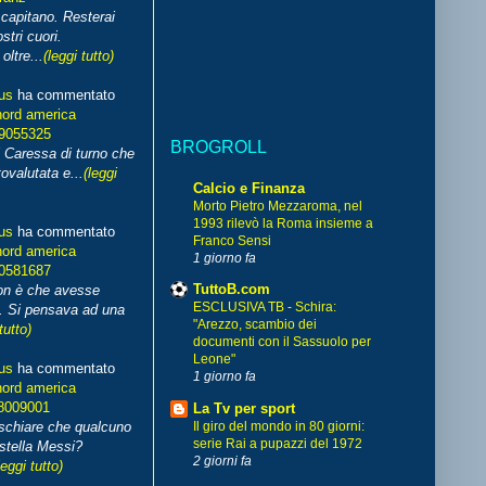
capitano. Resterai
stri cuori.
ltre...
(leggi tutto)
us
ha commentato
nord america
99055325
BROGROLL
i Caressa di turno che
ovalutata e...
(leggi
Calcio e Finanza
Morto Pietro Mezzaroma, nel
1993 rilevò la Roma insieme a
us
ha commentato
Franco Sensi
nord america
1 giorno fa
70581687
TuttoB.com
non è che avesse
ESCLUSIVA TB - Schira:
. Si pensava ad una
"Arezzo, scambio dei
tutto)
documenti con il Sassuolo per
Leone"
us
ha commentato
1 giorno fa
nord america
8009001
La Tv per sport
schiare che qualcuno
Il giro del mondo in 80 giorni:
serie Rai a pupazzi del 1972
stella Messi?
2 giorni fa
leggi tutto)