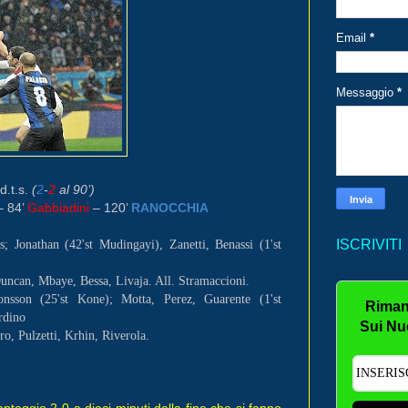
Email
*
Messaggio
*
d.t.s.
(
2
-
2
al 90’)
 84’
Gabbiadini
– 120’
RANOCCHIA
ISCRIVITI
; Jonathan (42'st Mudingayi), Zanetti, Benassi (1'st
uncan, Mbaye, Bessa, Livaja. All. Stramaccioni.
nsson (25'st Kone); Motta, Perez, Guarente (1'st
Riman
rdino
Sui Nu
o, Pulzetti, Krhin, Riverola.
vantaggio 2-0 a dieci minuti dalla fine che si fanno