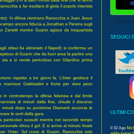
I
occhia a far esultare di gioia il popolo interista
nto)
. In difesa rientrano Ranocchia e Juan Jesus
Powered 
ocampo ancora fiducia a Jonathan e Pereira sugli
an Zanetti mentre Guarin agisce da trequartista
SEGUICI 
gli ottavi ha eliminato il Napoli
) si conferma un
epitoso di Guarin che da fuori area fa partire una
i sta e si rende pericoloso con Gilardino prima
ono rispetto a tre giorni fa. L’Inter gestisce il
uo inserisce Gabbiadini e Kone per dare peso
 in controtempo la difesa felsinea e dal limite
anciata di minuti dalla fine, chiude il discorso
e minuti dopo su punizione Diamanti accorcia le
ULTIMI C
rare le sorti della gara.
za particolari sussulti mentre nel secondo tempo
ersonale sfiora il gol. E si arriva al minuto finale
Il 02 Ago
Mic
per l’Inter. Sul cross di Guarin, Ranocchia solo
addio kaiser 