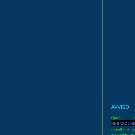
AVVISO
Quest
N
E
R
A
Z
Z
U
R
soprattutto a
piacerebbe pe