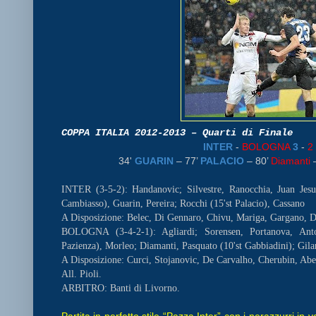
COPPA ITALIA 2012-2013 – Quarti di Finale
INTER
-
BOLOGNA
3
-
2
34'
GUARIN
– 77’
PALACIO
– 80’
Diamanti
–
INTER (3-5-2): Handanovic; Silvestre, Ranocchia, Juan Jesus
Cambiasso), Guarin, Pereira; Rocchi (15'st Palacio), Cassano
A Disposizione: Belec, Di Gennaro, Chivu, Mariga, Gargano, D
BOLOGNA (3-4-2-1): Agliardi; Sorensen, Portanova, Anto
Pazienza), Morleo; Diamanti, Pasquato (10'st Gabbiadini); Gila
A Disposizione: Curci, Stojanovic, De Carvalho, Cherubin, Aber
All. Pioli.
ARBITRO: Banti di Livorno.
Partita in perfetto stile “Pazza Inter” con i nerazzurri in 