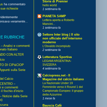
Storie di Premier
us
ha commentato
hello world
 sue richieste
1 settimana fa
PIANETA SAMP
videntemente
Lettera aperta a Roberto
pensava veramente...
Mancini...
1 settimana fa
Settore Inter blog | Il sito
RE RUBRICHE
non ufficiale dell'interismo
moderno
– Analisi e commenti
L’Osvaldo incompiuto
nato Italiano
2 settimane fa
NDO CON ALTER
Letteratura Sportiva
cio
LEGAMI ARGENTINA-
TO DI CIP&CIOP
SVIZZERA
4 settimane fa
ppunti sulla Serie
Calciopress.net - Il
del Calcio
Magazine del calcio italiano
La Nazionale Under 19
 CENTRO –
Femminile verso il Round 1 del
ni e commenti
il fischio d’inizio
Campionato Europeo: il gruppo
delle Azzurrine
Notizie dalla Serie
1 mese fa
o)
zzurra
Bauscia Cafè