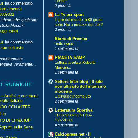
Leone"
us
ha commentato
2 giorni fa
nord america
8009001
La Tv per sport
schiare che qualcuno
Il giro del mondo in 80 giorni:
serie Rai a pupazzi del 1972
stella Messi?
2 giorni fa
leggi tutto)
Storie di Premier
us
ha commentato
hello world
 sue richieste
1 settimana fa
PIANETA SAMP
videntemente
Lettera aperta a Roberto
pensava veramente...
Mancini...
1 settimana fa
Settore Inter blog | Il sito
RE RUBRICHE
non ufficiale dell'interismo
moderno
– Analisi e commenti
L’Osvaldo incompiuto
nato Italiano
2 settimane fa
NDO CON ALTER
Letteratura Sportiva
cio
LEGAMI ARGENTINA-
TO DI CIP&CIOP
SVIZZERA
4 settimane fa
ppunti sulla Serie
Calciopress.net - Il