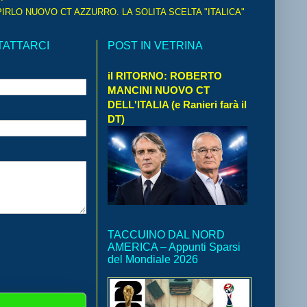
IRLO NUOVO CT AZZURRO. LA SOLITA SCELTA "ITALICA"
TATTARCI
POST IN VETRINA
il RITORNO: ROBERTO
MANCINI NUOVO CT
DELL'ITALIA (e Ranieri farà il
DT)
TACCUINO DAL NORD
AMERICA – Appunti Sparsi
del Mondiale 2026