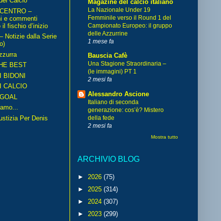
del Calcio
Magazine del calcio italiano
La Nazionale Under 19
 CENTRO –
Femminile verso il Round 1 del
ni e commenti
il fischio d’inizio
Campionato Europeo: il gruppo
delle Azzurrine
Notizie dalla Serie
1 mese fa
o)
zzurra
Bauscia Cafè
Una Stagione Straordinaria –
HE BEST
(le immagini) PT 1
I BIDONI
2 mesi fa
I CALCIO
Alessandro Ascione
GOAL
Italiano di seconda
amo...
generazione: cos’è? Mistero
iustizia Per Denis
della fede
2 mesi fa
Mostra tutto
ARCHIVIO BLOG
►
2026
(75)
►
2025
(314)
►
2024
(307)
►
2023
(299)