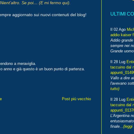
Nient’altro. Se poi… (E mi fermo qui).
ULTIMI C
empre aggiornato sui nuovi contenuti del blog!
Il 02 Ago
Mic
addio kaiser 
Addio grande 
sempre nei no
Grande uomo o
Il 28 Lug
Enti
ntendono a meraviglia.
taccuino dal 
so anno e già questo è un buon punto di partenza.
appunti_014
Vallo a dire a
l'avevano sott
tutto)
e
Post più vecchio
Il 28 Lug
Enti
taccuino dal 
appunti_013
L'Argentina 
entusiasmato
finale...
(leggi 