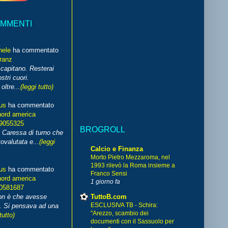
OMMENTI
hele
ha commentato
franz
capitano. Resterai
stri cuori.
ltre...
(leggi tutto)
us
ha commentato
nord america
99055325
BROGROLL
i Caressa di turno che
ovalutata e...
(leggi
Calcio e Finanza
Morto Pietro Mezzaroma, nel
1993 rilevò la Roma insieme a
us
ha commentato
Franco Sensi
nord america
1 giorno fa
70581687
TuttoB.com
non è che avesse
ESCLUSIVA TB - Schira:
. Si pensava ad una
"Arezzo, scambio dei
tutto)
documenti con il Sassuolo per