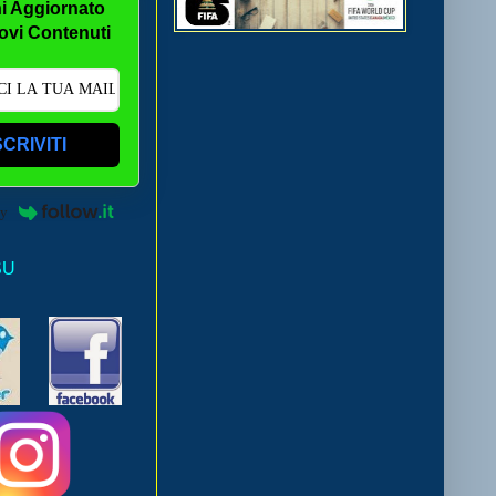
i Aggiornato
ovi Contenuti
SCRIVITI
by
SU