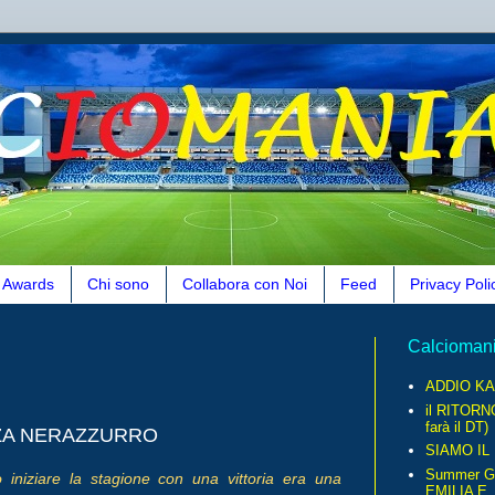
Awards
Chi sono
Collabora con Noi
Feed
Privacy Poli
Calcioman
ADDIO KA
il RITORN
farà il DT)
NZA NERAZZURRO
SIAMO IL
Summer G
ò iniziare la stagione con una vittoria era una
EMILIA E..