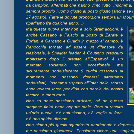
da campioni affermati che hanno vinto tutto. Insomma, 
sembra proprio l’uomo giusto al posto giusto (anche se i b
27 agosto). Fatte le dovute proporzioni sembra un Mou
riparliamo fra qualche anno…).
Ma questa nuova Inter non è solo Stramaccioni, è
anche Cassano e Palacio al posto di Zarate e
Forlan, è Gargano e Guarin in mezzo al campo, è
Ranocchia tornato ad essere un difensore da
Nazionale, è Sneijder leader, è Coutinho cresciuto
moltissimo dopo il prestito all’Espanyol, è un
mercato societario non eccezionale ma
sicuramente soddisfacente (i cugini rossoneri al
momento non possono ritenersi altrettanto
soddisfatti). Insomma rispetto all’Inter dello scorso
anno questa Inter, per dirla con parole del nostro
tecnico, è tanta roba.
Non so dove possiamo arrivare, né se questa
stagione finirà bene oppure male. Però si respira
un’aria nuova, c’è entusiasmo, c’è voglia di fare,
c’è uno spirito diverso.
Non siamo più quella squadretta deprimente e depress
me possiamo giocarcela. Possiamo vivere una stagione