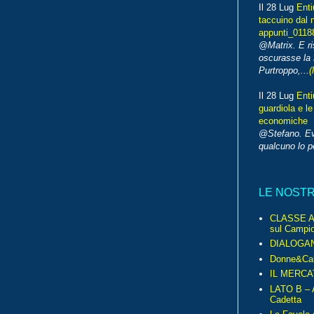
Il 28 Lug
Enti
taccuino dal 
appunti_0118
@Matrix. E ri
oscurasse la 
Purtroppo,...
(
Il 28 Lug
Enti
guardiola e le
economiche
@Stefano. E
qualcuno lo 
LE NOST
CLASSE A 
sul Campio
DIALOGA
Donne&Cal
IL MERCA
LATO B – A
Cadetta