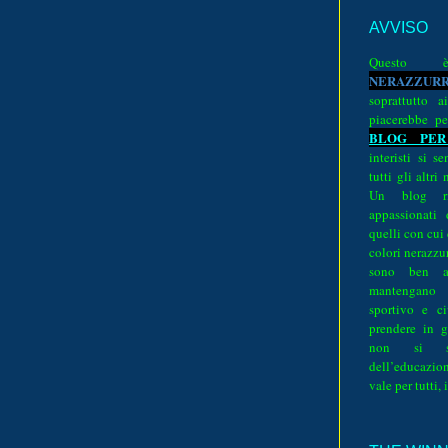
AVVISO
Quest
N
E
R
A
Z
Z
U
R
soprattutto a
piacerebbe pe
BLOG PER
interisti si 
tutti gli altri
Un blog ri
appassionati
quelli con cui
colori nerazzurr
sono ben a
mantengano
sportivo e ci
prendere in g
non si su
dell’educazion
vale per tutti, 