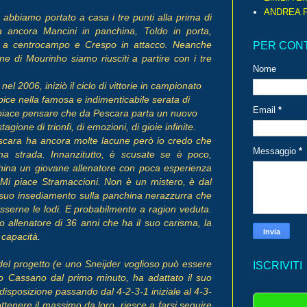
ANDREA P
e abbiamo portato a casa i tre punti alla prima di
a ancora Mancini in panchina, Toldo in porta,
a a centrocampo e Crespo in attacco. Neanche
PER CON
ne di Mourinho siamo riusciti a partire con i tre
Nome
 nel 2006, iniziò il ciclo di vittorie in campionato
pice nella famosa e indimenticabile serata di
Email
*
piace pensare che da Pescara parta un nuovo
agione di trionfi, di emozioni, di gioie infinite.
Pescara ha ancora molte lacune però io credo che
Messaggio
*
na strada. Innanzitutto, è scusate se è poco,
ina un giovane allenatore con poca esperienza
 Mi piace Stramaccioni. Non è un mistero, è dal
 suo insediamento sulla panchina nerazzurra che
sserne le lodi. E probabilmente a ragion veduta.
o allenatore di 36 anni che ha il suo carisma, la
 capacità.
el progetto (e uno Sneijder voglioso può essere
ISCRIVITI
ato Cassano dal primo minuto, ha adattato il suo
 disposizione passando dal 4-2-3-1 iniziale al 4-3-
ttenere il massimo da loro, riesce a farsi seguire