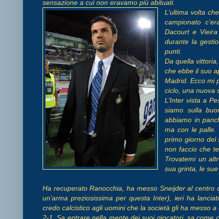
sensazione a cui non eravamo più abituati.
L’ultima volta ch
campionato c’er
Dacourt e Vieir
durante la gestio
punti.
Da quella vittoria,
che ebbe il suo a
Madrid. Ecco mi 
ciclo, una nuova st
L’Inter vista a 
siamo sulla buo
abbiamo in panch
ma con le palle.
primo giorno del
non faccio che te
Trovatemi un altr
sua grinta, le sue
Ha recuperato Ranocchia, ha messo Sneijder al centro d
un’arma preziosissima per questa Inter), ieri ha lanci
credo calcistico agli uomini che la società gli ha messo a
2-1. Sa entrare nella mente dei suoi giocatori, sa come o