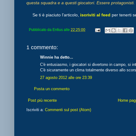
questa squadra e a questi giocatori. Essere protagonisti. 
Se ti è piaciuto l'articolo,
iscriviti al feed
per tenerti s
Pubblicato da
Entius
alle
22:25:00
1 commento:
Winnie ha detto...
C'è entusiasmo, i giocatori si divertono in campo, si i
C'è sicuramente un clima totalmente diverso allo scor
27 agosto 2012 alle ore 23:39
Posta un commento
Post più recente
Home pag
Iscriviti a:
Commenti sul post (Atom)