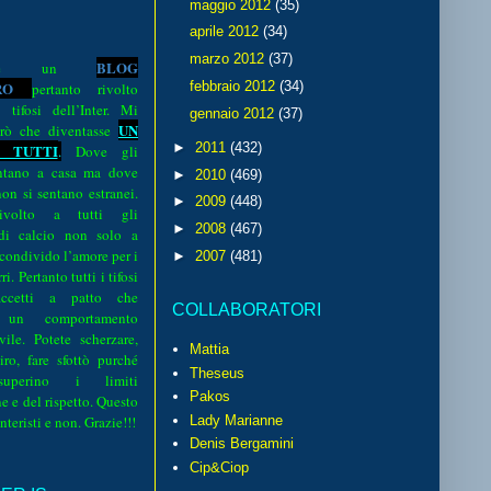
maggio 2012
(35)
aprile 2012
(34)
marzo 2012
(37)
BLOG
o è un
R
O
febbraio 2012
(34)
pertanto rivolto
i tifosi dell’Inter. Mi
gennaio 2012
(37)
UN
rò che diventasse
►
2011
(432)
 TUTTI
.
Dove gli
sentano a casa ma dove
►
2010
(469)
 non si sentano estranei.
►
2009
(448)
volto a tutti gli
►
2008
(467)
 di calcio non solo a
 condivido l’amore per i
►
2007
(481)
i. Pertanto tutti i tifosi
ccetti a patto che
COLLABORATORI
 un comportamento
vile. Potete scherzare,
Mattia
iro, fare sfottò purché
Theseus
perino i limiti
Pakos
e e del rispetto. Questo
interisti e non. Grazie!!!
Lady Marianne
Denis Bergamini
Cip&Ciop