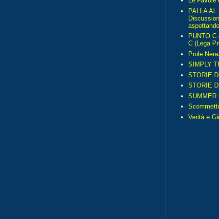
Le Favole 
PALLA AL
Discussio
aspettando 
PUNTO C – 
C (Lega Pr
Prole Nera
SIMPLY T
STORIE D
STORIE D
SUMMER 
Scommetti
Verità e G