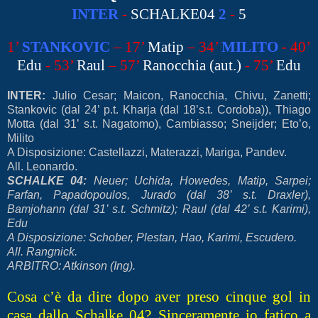
INTER
-
SCHALKE04
2
-
5
1’
STANKOVIC
– 17’
Matip
– 34’
MILITO
- 40’
Edu
- 53’
Raul
– 57’
Ranocchia (aut.)
- 75’
Edu
INTER:
Julio Cesar; Maicon, Ranocchia, Chivu, Zanetti;
Stankovic (dal 24’ p.t. Kharja (dal 18’s.t. Cordoba)), Thiago
Motta (dal 31’ s.t. Nagatomo), Cambiasso; Sneijder; Eto’o,
Milito
A Disposizione: Castellazzi, Materazzi, Mariga, Pandev.
All. Leonardo.
SCHALKE 04:
Neuer; Uchida, Howedes, Matip, Sarpei;
Farfan, Papadopoulos, Jurado (dal 38’ s.t. Draxler),
Bamjohann (dal 31’ s.t. Schmitz); Raul (dal 42’ s.t. Karimi),
Edu
A Disposizione: Schober, Plestan, Hao, Karimi, Escudero.
All. Rangnick.
ARBITRO: Atkinson (Ing).
Cosa c’è da dire dopo aver preso cinque gol in
casa dallo Schalke 04? Sinceramente io fatico a