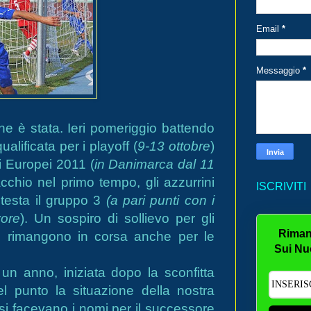
Email
*
Messaggio
*
ne è stata. Ieri pomeriggio battendo
ualificata per i playoff (
9-13 ottobre
)
li Europei 2011 (
in Danimarca dal 11
cchio nel primo tempo, gli azzurrini
ISCRIVITI
 testa il gruppo 3
(a pari punti con i
vore
). Un sospiro di sollievo per gli
Riman
o rimangono in corsa anche per le
Sui Nu
n anno, iniziata dopo la sconfitta
el punto la situazione della nostra
 facevano i nomi per il successore