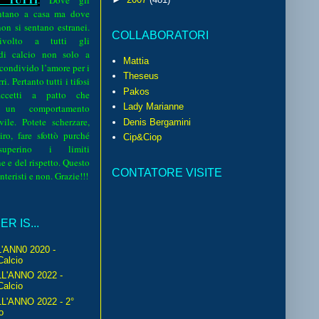
.
Dove gli
sentano a casa ma dove
 non si sentano estranei.
COLLABORATORI
volto a tutti gli
 di calcio non solo a
Mattia
 condivido l’amore per i
Theseus
i. Pertanto tutti i tifosi
Pakos
ccetti a patto che
Lady Marianne
 un comportamento
vile. Potete scherzare,
Denis Bergamini
iro, fare sfottò purché
Cip&Ciop
perino i limiti
e e del rispetto. Questo
CONTATORE VISITE
interisti e non. Grazie!!!
R IS...
'ANN0 2020 -
Calcio
L'ANNO 2022 -
Calcio
'ANNO 2022 - 2°
o