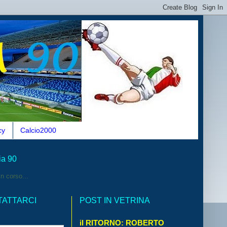
cy
Calcio2000
ia 90
n corso...
TATTARCI
POST IN VETRINA
il RITORNO: ROBERTO