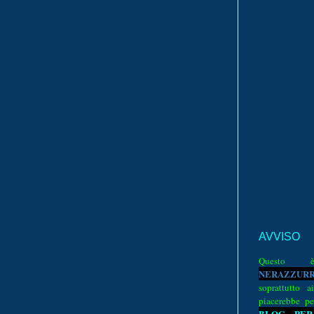
AVVISO
Quest
N
E
R
A
Z
Z
U
R
soprattutto a
piacerebbe pe
BLOG PER