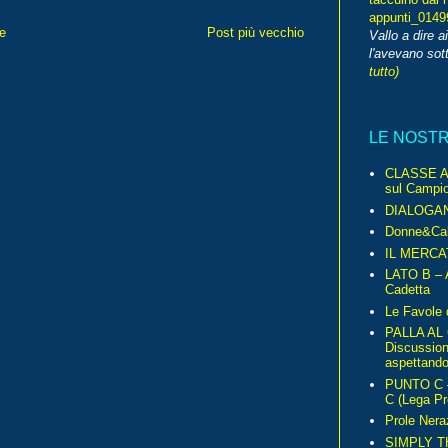
appunti_014
e
Post più vecchio
Vallo a dire a
l'avevano sott
tutto)
LE NOST
CLASSE A 
sul Campio
DIALOGA
Donne&Cal
IL MERCA
LATO B – A
Cadetta
Le Favole 
PALLA AL
Discussio
aspettando 
PUNTO C – 
C (Lega Pr
Prole Nera
SIMPLY T