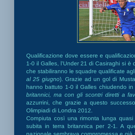
Qualificazione dove essere e qualificazio
1-0 il Galles, l’Under 21 di Casiraghi si è q
che stabiliranno le squadre qualificate ag
al 25 giugno
). Grazie ad un gol di Musta
hanno battuto 1-0 il Galles chiudendo in
britannici, ma con gli scontri diretti a fa
azzurrini, che grazie a questo success
Olimpiadi di Londra 2012.
Compiuta così una rimonta lunga quasi u
subita in terra britannica per 2-1. A qu
nazionale sembrava compromessa e già si