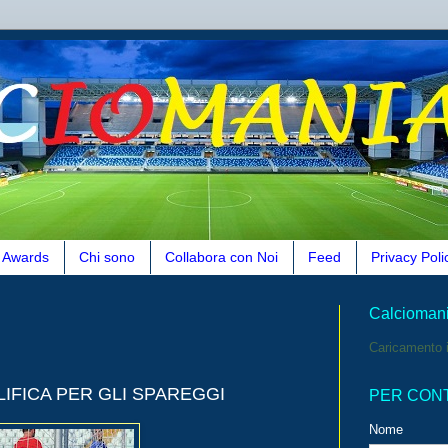
Awards
Chi sono
Collabora con Noi
Feed
Privacy Poli
Calcioman
Caricamento i
LIFICA PER GLI SPAREGGI
PER CON
Nome