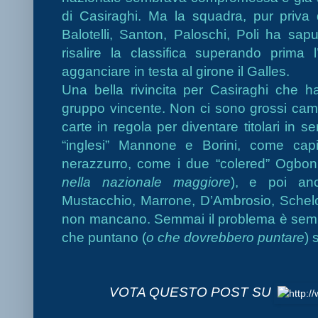
di Casiraghi. Ma la squadra, pur priva 
Balotelli, Santon, Paloschi, Poli ha sap
risalire la classifica superando prima
agganciare in testa al girone il Galles.
Una bella rivincita per Casiraghi che h
gruppo vincente. Non ci sono grossi cam
carte in regola per diventare titolari in 
“inglesi” Mannone e Borini, come cap
nerazzurro, come i due “colered” Ogbo
nella nazionale maggiore
), e poi anc
Mustacchio, Marrone, D’Ambrosio, Schelo
non mancano. Semmai il problema è semp
che puntano (
o che dovrebbero puntare
) 
VOTA QUESTO POST SU