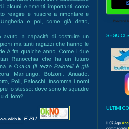
I
di alcuni elementi importanti come
uto reagire e riuscire a rimontare e
 l’Ungheria e poi, come già detto,
Powered 
SEGUICI 
a avuto la capacità di costruire un
pioni ma tanti ragazzi che hanno le
serie A fra qualche anno. Come i due
itan Ranocchia che ha un futuro
nna e Okaka (
il terzo Balotelli è già
ora Marilungo, Bolzoni, Ariuado,
tto, Poli, Paloschi. Insomma i nomi
re lo stesso: dove sono le squadre
su di loro?
ULTIMI C
E SU
Il 07 Ago
Ano
commentato