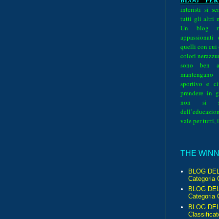
interisti si 
tutti gli altri
Un blog ri
appassionati
quelli con cui
colori nerazzurr
sono ben a
mantengano
sportivo e ci
prendere in g
non si su
dell’educazion
vale per tutti, 
THE WINNE
BLOG DEL
Categoria 
BLOG DEL
Categoria 
BLOG DELL
Classificat