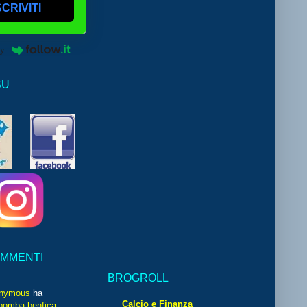
SCRIVITI
by
SU
OMMENTI
BROGROLL
nymous
ha
Calcio e Finanza
bomba benfica