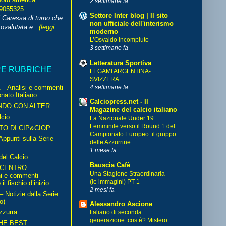
2 settimane fa
99055325
Settore Inter blog | Il sito
i Caressa di turno che
non ufficiale dell'interismo
ovalutata e...
(leggi
moderno
L’Osvaldo incompiuto
3 settimane fa
Letteratura Sportiva
RE RUBRICHE
LEGAMI ARGENTINA-
SVIZZERA
4 settimane fa
– Analisi e commenti
nato Italiano
Calciopress.net - Il
NDO CON ALTER
Magazine del calcio italiano
cio
La Nazionale Under 19
Femminile verso il Round 1 del
TO DI CIP&CIOP
Campionato Europeo: il gruppo
ppunti sulla Serie
delle Azzurrine
1 mese fa
del Calcio
Bauscia Cafè
 CENTRO –
Una Stagione Straordinaria –
ni e commenti
(le immagini) PT 1
il fischio d’inizio
2 mesi fa
Notizie dalla Serie
o)
Alessandro Ascione
zzurra
Italiano di seconda
generazione: cos’è? Mistero
HE BEST