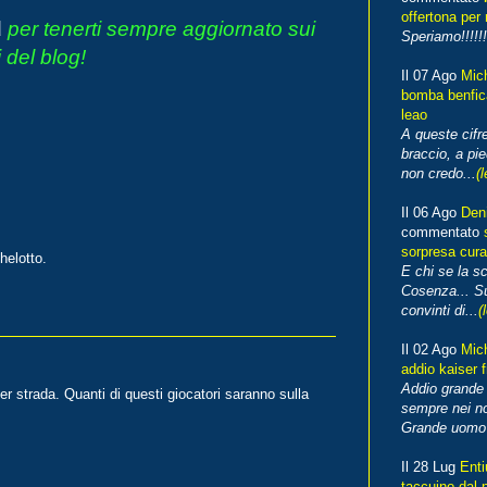
offertona per 
d
per tenerti sempre aggiornato sui
Speriamo!!!!!!
 del blog!
Il 07 Ago
Mic
bomba benfica
leao
A queste cifre
braccio, a pie
non credo...
(l
Il 06 Ago
Den
commentato
sorpresa cura
helotto.
E chi se la s
Cosenza... Su
convinti di...
(
Il 02 Ago
Mic
addio kaiser 
Addio grande 
r strada. Quanti di questi giocatori saranno sulla
sempre nei no
Grande uomo o
Il 28 Lug
Enti
taccuino dal 