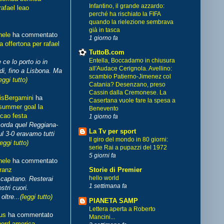
Infantino, il grande azzardo:
rafael leao
perché ha rischiato la FIFA
quando la rielezione sembrava
già in tasca
hele
ha commentato
1 giorno fa
 offertona per rafael
TuttoB.com
Entella, Boccadamo in chiusura
 ce lo porto io in
all'Audace Cerignola. Avellino:
di, fino a Lisbona. Ma
scambio Patierno-Jimenez col
eggi tutto)
Catania? Desenzano, preso
Cassin dalla Cremonese. La
isBergamini
ha
Casertana vuole fare la spesa a
summer goal la
Benevento
cao festa
1 giorno fa
corda quel Reggiana-
La Tv per sport
l 3-0 eravamo tutti
Il giro del mondo in 80 giorni:
leggi tutto)
serie Rai a pupazzi del 1972
5 giorni fa
hele
ha commentato
franz
Storie di Premier
hello world
capitano. Resterai
1 settimana fa
stri cuori.
ltre...
(leggi tutto)
PIANETA SAMP
Lettera aperta a Roberto
us
ha commentato
Mancini...
nord america