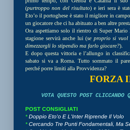
primo tempo, con Genoa e Catania il suo in
(
purtroppo non del risultato
) e ieri sera è s
Eto’o il portoghese è stato il migliore in cam
un giocatore che ci ha abituato a ben altre pres
Ora aspettiamo solo il rientro di Super Mario B
stagione servirà anche lui (
se proprio si vuol
dimezzargli lo stipendio ma farlo giocare?
).
E dopo questa vittoria e l’allungo in classific
sabato si va a Roma. Tutto sommato il par
perché porre limiti alla Provvidenza?
FORZA 
VOTA QUESTO POST CLICCANDO
POST CONSIGLIATI
*
Doppio Eto'o E L'Inter Riprende Il Volo
*
Cercando Tre Punti Fondamentali, Ma Se