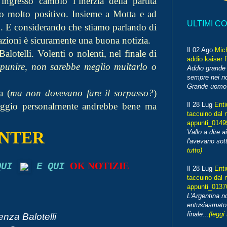
gresso cambiò l’inerzia della partita
tato molto positivo. Insieme a Motta e ad
ULTIMI C
po. E considerando che stiamo parlando di
tazioni è sicuramente una buona notizia.
Il 02 Ago
Mic
alotelli. Volenti o nolenti, nel finale di
addio kaiser 
 punire, non sarebbe meglio multarlo o
Addio grande 
sempre nei no
Grande uomo o
a (
ma non dovevano fare il sorpasso?
)
eggio personalmente andrebbe bene ma
Il 28 Lug
Enti
taccuino dal 
appunti_014
INTER
Vallo a dire a
l'avevano sott
tutto)
OK NOTIZIE
 QUI
E QUI
Il 28 Lug
Enti
taccuino dal 
appunti_013
L'Argentina 
entusiasmato
finale...
(leggi 
nza Balotelli