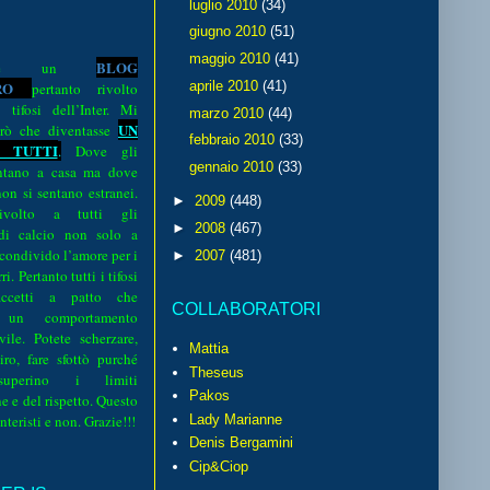
luglio 2010
(34)
giugno 2010
(51)
maggio 2010
(41)
BLOG
o è un
R
O
aprile 2010
(41)
pertanto rivolto
i tifosi dell’Inter. Mi
marzo 2010
(44)
UN
rò che diventasse
febbraio 2010
(33)
 TUTTI
.
Dove gli
gennaio 2010
(33)
sentano a casa ma dove
 non si sentano estranei.
►
2009
(448)
volto a tutti gli
►
2008
(467)
 di calcio non solo a
 condivido l’amore per i
►
2007
(481)
i. Pertanto tutti i tifosi
ccetti a patto che
COLLABORATORI
 un comportamento
vile. Potete scherzare,
Mattia
iro, fare sfottò purché
Theseus
perino i limiti
Pakos
e e del rispetto. Questo
interisti e non. Grazie!!!
Lady Marianne
Denis Bergamini
Cip&Ciop