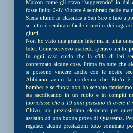
Maicon come gli stavo “suggerendo” io dal 
fosse finito 0-0? Vincere è sembrato facile ma
Siena ultimo in classifica a San Siro e fino a 
se tutto è sembrato facile è merito dei ragazz
giusti.
Non ho visto una grande Inter ma in tutta ones
Inter. Come scrivevo martedì, speravo nei tre pu
In ogni caso credo che la sfida di ieri se
confermato alcune cose. Prima fra tutte che al
si possono vincere anche con le nostre sec
Abbiamo avuto la conferma che Eto’o è
bomber e se finora non ha segnato tantissimo 
sta sacrificando in un ruolo e in compiti 
fuoriclasse che a 19 anni pensano di avere il
Chivu, un preziosissimo elemento per quest
assistito ad una buona prova di Quaresma. Per 
regalato alcune prestazioni tutto sommato po