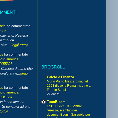
OMMENTI
hele
ha commentato
franz
capitano. Resterai
stri cuori.
ltre...
(leggi tutto)
us
ha commentato
nord america
99055325
BROGROLL
i Caressa di turno che
ovalutata e...
(leggi
Calcio e Finanza
Morto Pietro Mezzaroma, nel
1993 rilevò la Roma insieme a
us
ha commentato
Franco Sensi
nord america
21 ore fa
70581687
TuttoB.com
non è che avesse
ESCLUSIVA TB - Schira:
. Si pensava ad una
"Arezzo, scambio dei
tutto)
documenti con il Sassuolo per