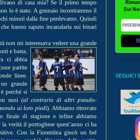
divano di casa mia? Se il primo tempo
Riman
Sui Nu
 non lo è stato. A gennaio incontrammo il
pochi minuti dalla fine perdevamo. Quindi
i che hanno saputo incanalarla sui binari
I
tà non mi interessav
a vedere una grande
nti e basta.
ra ci abbia
Powered 
cune partite
onde linee.
SEGUICI 
 un grande
è perché si
non suoi
(al contrario di altri pseudo-
 mondo ai loro piedi
). Abbiamo ritrovato
o finale di stagione e infine abbiamo
la verità il portoghese quest’anno ci ha
sitive. Con la Fiorentina giocò un bel