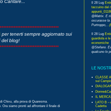
o Cantare...
Il 28 Lug
Enti
taccuino dal 
appunti_0118
@Matrix. E ri
oscurasse la 
Purtroppo,...
(
**********************************
d
per tenerti sempre aggiornato sui
Il 28 Lug
Enti
guardiola e le
 del blog!
economiche
**********************************
@Stefano. E
qualcuno lo 
LE NOST
CLASSE A 
sul Campio
DIALOGA
Donne&Cal
IL MERCA
o di Chivu, alla prova di Quaresma.
LATO B – A
Cadetta
 Ora siamo pronti ad affrontare il finale di