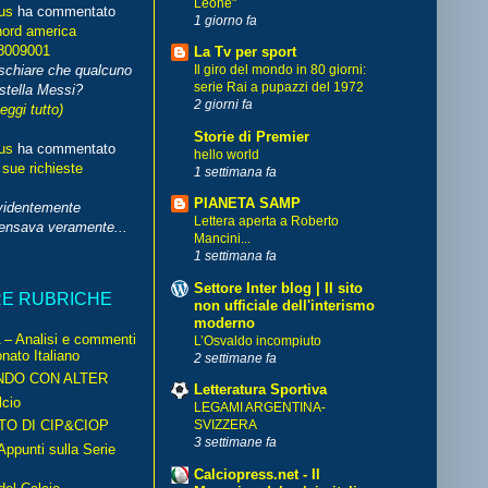
Leone"
us
ha commentato
1 giorno fa
nord america
8009001
La Tv per sport
schiare che qualcuno
Il giro del mondo in 80 giorni:
serie Rai a pupazzi del 1972
stella Messi?
2 giorni fa
leggi tutto)
Storie di Premier
us
ha commentato
hello world
 sue richieste
1 settimana fa
PIANETA SAMP
videntemente
Lettera aperta a Roberto
pensava veramente...
Mancini...
1 settimana fa
Settore Inter blog | Il sito
RE RUBRICHE
non ufficiale dell'interismo
moderno
– Analisi e commenti
L’Osvaldo incompiuto
nato Italiano
2 settimane fa
NDO CON ALTER
Letteratura Sportiva
cio
LEGAMI ARGENTINA-
TO DI CIP&CIOP
SVIZZERA
3 settimane fa
ppunti sulla Serie
Calciopress.net - Il