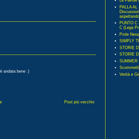
Le Favole 
PALLA AL
Discussio
aspettando 
PUNTO C – 
C (Lega Pr
Prole Nera
SIMPLY T
STORIE D
STORIE D
SUMMER 
Scommetti
a è andata bene :)
Verità e G
e
Post più vecchio