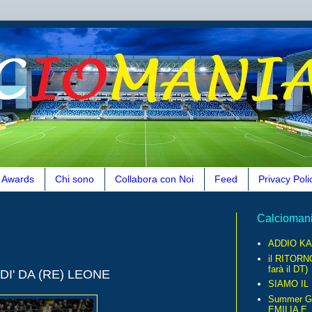
Awards
Chi sono
Collabora con Noi
Feed
Privacy Poli
Calcioman
ADDIO KA
il RITORN
farà il DT)
I' DA (RE) LEONE
SIAMO IL
Summer G
EMILIA E..