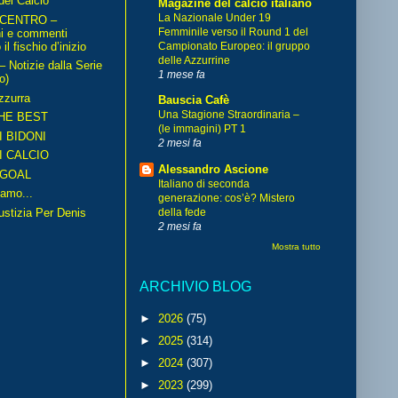
del Calcio
Magazine del calcio italiano
La Nazionale Under 19
 CENTRO –
Femminile verso il Round 1 del
ni e commenti
il fischio d’inizio
Campionato Europeo: il gruppo
delle Azzurrine
Notizie dalla Serie
1 mese fa
o)
zzurra
Bauscia Cafè
Una Stagione Straordinaria –
HE BEST
(le immagini) PT 1
I BIDONI
2 mesi fa
I CALCIO
Alessandro Ascione
GOAL
Italiano di seconda
amo...
generazione: cos’è? Mistero
iustizia Per Denis
della fede
2 mesi fa
Mostra tutto
ARCHIVIO BLOG
►
2026
(75)
►
2025
(314)
►
2024
(307)
►
2023
(299)