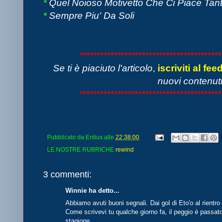
*
Quel Noioso Motivetto Che Ci Piace Tant
*
Sempre Piu' Da Soli
*****************************************
Se ti è piaciuto l'articolo
,
iscriviti al fee
nuovi contenuti
*****************************************
Pubblicato da
Entius
alle
22:38:00
LE NOSTRE RUBRICHE
rewind
3 commenti:
Winnie ha detto...
Abbiamo avuti buoni segnali. Dai gol di Eto'o al rientr
Come scrivevi tu qualche giorno fa, il peggio è passato.
stagione.