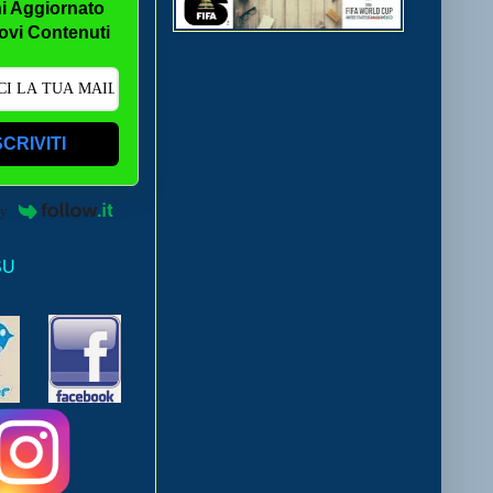
i Aggiornato
ovi Contenuti
SCRIVITI
by
SU