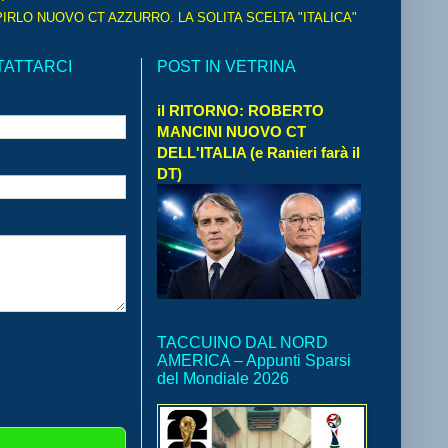
IRLO NUOVO CT AZZURRO. LA SOLITA SCELTA "ITALICA"
TATTARCI
POST IN VETRINA
il RITORNO: ROBERTO
MANCINI NUOVO CT
DELL'ITALIA (e Ranieri farà il
DT)
TACCUINO DAL NORD
AMERICA – Appunti Sparsi
del Mondiale 2026