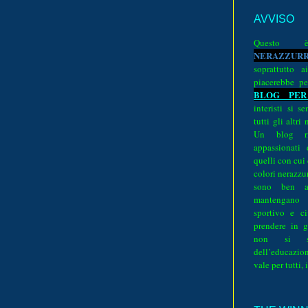
AVVISO
Quest
N
E
R
A
Z
Z
U
R
soprattutto a
piacerebbe pe
BLOG PER
interisti si 
tutti gli altri
Un blog ri
appassionati
quelli con cui
colori nerazzurr
sono ben a
mantengano
sportivo e ci
prendere in g
non si su
dell’educazion
vale per tutti, 