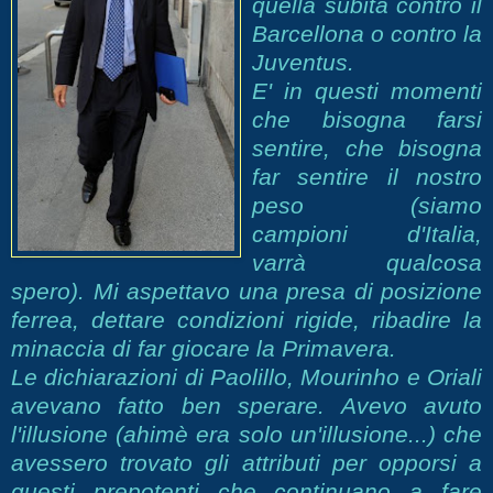
quella subita contro il
Barcellona o contro la
Juventus.
E' in questi momenti
che bisogna farsi
sentire, che bisogna
far sentire il nostro
peso (siamo
campioni d'Italia,
varrà qualcosa
spero). Mi aspettavo una presa di posizione
ferrea, dettare condizioni rigide, ribadire la
minaccia di far giocare la Primavera.
Le dichiarazioni di Paolillo, Mourinho e Oriali
avevano fatto ben sperare. Avevo avuto
l'illusione (ahimè era solo un'illusione...) che
avessero trovato gli attributi per opporsi a
questi prepotenti che continuano a fare