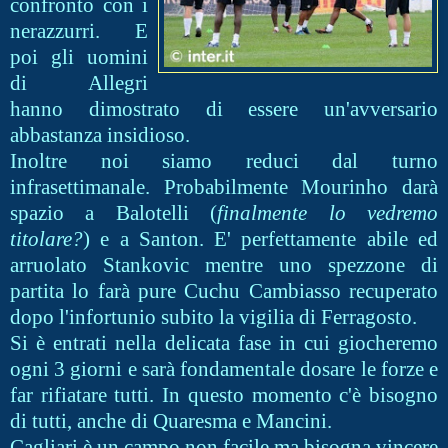
confronto con i
nerazzurri. E
poi gli uomini
di Allegri
hanno dimostrato di essere un'avversario
abbastanza insidioso.
Inoltre noi siamo reduci dal turno
infrasettimanale. Probabilmente Mourinho darà
spazio a Balotelli (
finalmente lo vedremo
titolare?
) e a Santon. E' perfettamente abile ed
arruolato Stankovic mentre uno spezzone di
partita lo farà pure Cuchu Cambiasso recuperato
dopo l'infortunio subito la vigilia di Ferragosto.
Si è entrati nella delicata fase in cui giocheremo
ogni 3 giorni e sarà fondamentale dosare le forze e
far rifiatare tutti. In questo momento c'è bisogno
di tutti, anche di Quaresma e Mancini.
Cagliari è un campo non facile ma bisogna vincere