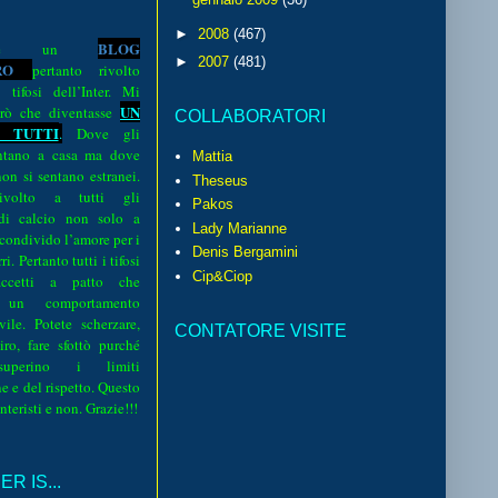
►
2008
(467)
BLOG
o è un
►
2007
(481)
R
O
pertanto rivolto
i tifosi dell’Inter. Mi
UN
rò che diventasse
COLLABORATORI
 TUTTI
.
Dove gli
sentano a casa ma dove
Mattia
 non si sentano estranei.
Theseus
volto a tutti gli
Pakos
 di calcio non solo a
Lady Marianne
 condivido l’amore per i
Denis Bergamini
i. Pertanto tutti i tifosi
Cip&Ciop
ccetti a patto che
 un comportamento
vile. Potete scherzare,
CONTATORE VISITE
iro, fare sfottò purché
perino i limiti
e e del rispetto. Questo
interisti e non. Grazie!!!
R IS...