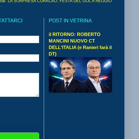
oal. LA SORPRESA CURACAO, FESTA DEL GOL A REGGIO
.
TATTARCI
POST IN VETRINA
il RITORNO: ROBERTO
MANCINI NUOVO CT
DELL'ITALIA (e Ranieri farà il
DT)