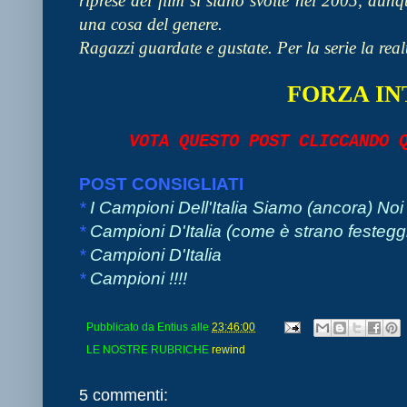
riprese del film si siano svolte nel 2005, du
una cosa del genere.
Ragazzi guardate e gustate. Per la serie la real
FORZA INT
VOTA QUESTO POST CLICCANDO
POST CONSIGLIATI
*
I Campioni Dell'Italia Siamo (ancora) Noi
*
Campioni D'Italia (come è strano festegg
*
Campioni D'Italia
*
Campioni !!!!
Pubblicato da
Entius
alle
23:46:00
LE NOSTRE RUBRICHE
rewind
5 commenti: