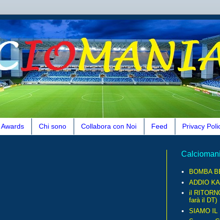
Awards
Chi sono
Collabora con Noi
Feed
Privacy Poli
Calcioman
BOMBA B
ADDIO KA
il RITORN
farà il DT)
SIAMO IL