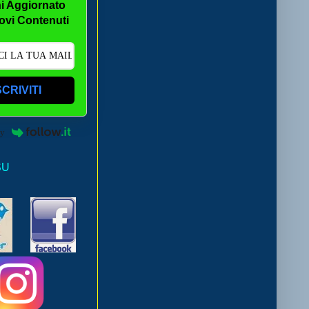
i Aggiornato
ovi Contenuti
SCRIVITI
by
SU