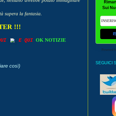
nque, nessuno avrebbe potuto immaginare
Riman
Sui Nu
tà supera la fantasia.
ER !!!
I
OK NOTIZIE
 QUI
E QUI
Powered 
SEGUICI 
iare così)