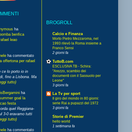
OMMENTI
BROGROLL
nymous
ha
Calcio e Finanza
bomba benfica
Morto Pietro Mezzaroma, nel
rafael leao
1993 rilevò la Roma insieme a
Franco Sensi
2 giorni fa
hele
ha commentato
 offertona per rafael
TuttoB.com
ESCLUSIVA TB - Schira:
"Arezzo, scambio dei
 ce lo porto io in
documenti con il Sassuolo per
di, fino a Lisbona. Ma
Leone"
eggi tutto)
3 giorni fa
isBergamini
ha
La Tv per sport
summer goal la
Il giro del mondo in 80 giorni:
cao festa
serie Rai a pupazzi del 1972
3 giorni fa
corda quel Reggiana-
l 3-0 eravamo tutti
Storie di Premier
leggi tutto)
hello world
1 settimana fa
hele
ha commentato