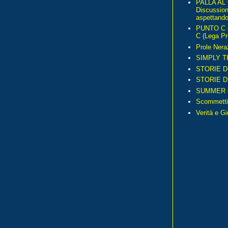
PALLA AL
Discussio
aspettando 
PUNTO C – 
C (Lega Pr
Prole Nera
SIMPLY T
STORIE D
STORIE D
SUMMER 
Scommetti
Verità e G