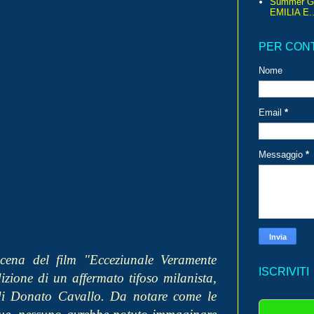
Summer G
EMILIA E..
PER CON
Nome
Email
*
Messaggio
*
cena del film "Ecceziunale Veramente
ISCRIVITI
zione di un affermato tifoso milanista,
di Donato Cavallo. Da notare come le