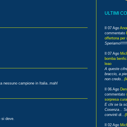
ULTIMI C
Il 07 Ago
Ano
commentato
offertona per 
Speriamo!!!!!!
Il 07 Ago
Mic
bomba benfica
leao
A queste cifre
braccio, a pie
non credo...
(l
ta nessuno campione in Italia..mah!
Il 06 Ago
Den
commentato
sorpresa cura
E chi se la s
Cosenza... Su
convinti di...
(
 si deve.
Il 02 Ago
Mic