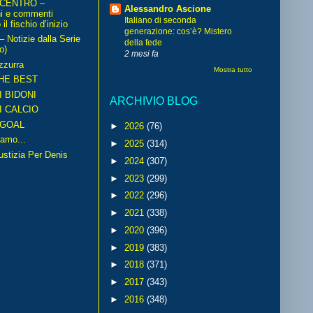
 CENTRO –
Alessandro Ascione
ni e commenti
Italiano di seconda
il fischio d’inizio
generazione: cos’è? Mistero
Notizie dalla Serie
della fede
o)
2 mesi fa
zzurra
Mostra tutto
HE BEST
I BIDONI
ARCHIVIO BLOG
I CALCIO
GOAL
►
2026
(76)
amo...
►
2025
(314)
iustizia Per Denis
►
2024
(307)
►
2023
(299)
►
2022
(296)
►
2021
(338)
►
2020
(396)
►
2019
(383)
►
2018
(371)
►
2017
(343)
►
2016
(348)