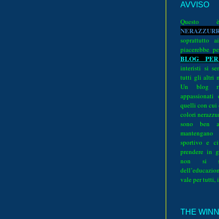
AVVISO
Quest
N
E
R
A
Z
Z
U
R
soprattutto a
piacerebbe pe
BLOG PER
interisti si 
tutti gli altri
Un blog ri
appassionati
quelli con cui
colori nerazzurr
sono ben a
mantengano
sportivo e ci
prendere in g
non si su
dell’educazion
vale per tutti, 
THE WINNE