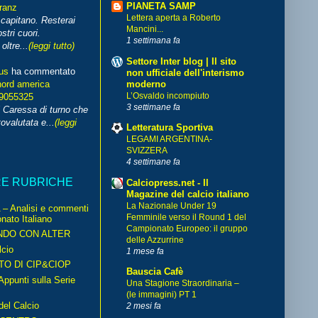
PIANETA SAMP
franz
Lettera aperta a Roberto
capitano. Resterai
Mancini...
stri cuori.
1 settimana fa
ltre...
(leggi tutto)
Settore Inter blog | Il sito
us
ha commentato
non ufficiale dell'interismo
moderno
nord america
L’Osvaldo incompiuto
99055325
3 settimane fa
i Caressa di turno che
ovalutata e...
(leggi
Letteratura Sportiva
LEGAMI ARGENTINA-
SVIZZERA
4 settimane fa
RE RUBRICHE
Calciopress.net - Il
Magazine del calcio italiano
La Nazionale Under 19
– Analisi e commenti
Femminile verso il Round 1 del
nato Italiano
Campionato Europeo: il gruppo
NDO CON ALTER
delle Azzurrine
cio
1 mese fa
TO DI CIP&CIOP
Bauscia Cafè
ppunti sulla Serie
Una Stagione Straordinaria –
(le immagini) PT 1
del Calcio
2 mesi fa