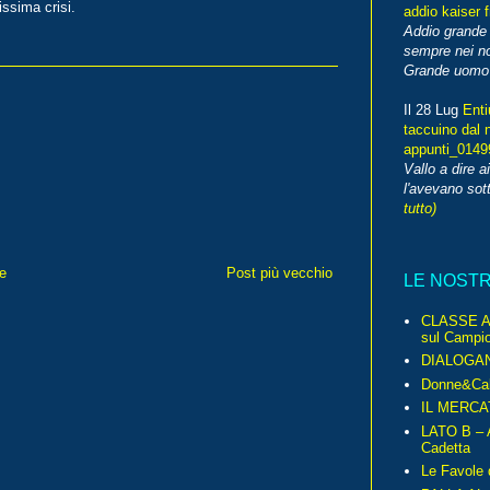
issima crisi.
addio kaiser 
Addio grande 
sempre nei no
Grande uomo o
Il 28 Lug
Enti
taccuino dal 
appunti_014
Vallo a dire a
l'avevano sott
tutto)
e
Post più vecchio
LE NOST
CLASSE A 
sul Campio
DIALOGA
Donne&Cal
IL MERCA
LATO B – A
Cadetta
Le Favole 