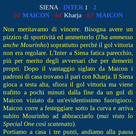
SIENA
-
INTER
1
-
2
34'
MAICON
- 44'
Kharja
- 83'
MAICON
Non meritavamo di vincere. Bisogna avere un
pizzico di sportività ed ammetterlo (
l'ha ammesso
anche Mourinho
) soprattutto perché il gol vittoria
non era regolare. L'Inter a Siena fatica parecchio,
più per merito degli avversari che per demeriti
propri. Dopo il vantaggio siglato da Maicon i
padroni di casa trovano il pari con Kharja. Il Siena
gioca a testa alta, sfiora il gol vittoria ma viene
trafitto a pochi minuti dalla fine da un gol di
Maicon viziato da un'evidentissimo fuorigioco.
Maicon corre a festeggiare sotto la curva e arriva
subito Mourinho ad abbracciarlo (
mai visto lo
Special One così scatenato
).
Portiamo a casa i tre punti, andiamo alla pausa