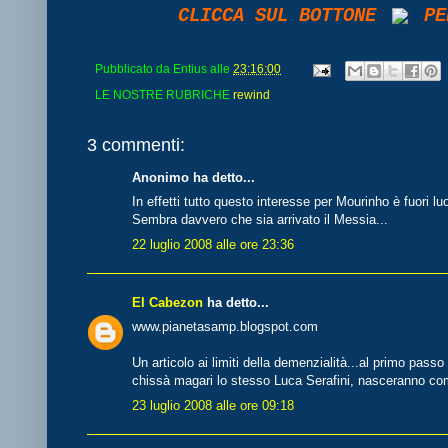
CLICCA SUL BOTTONE
PER
Pubblicato da
Entius
alle
23:16:00
LE NOSTRE RUBRICHE
rewind
3 commenti:
Anonimo ha detto...
In effetti tutto questo interesse per Mourinho è fuori lu
Sembra davvero che sia arrivato il Messia...
22 luglio 2008 alle ore 23:36
El Cabezon
ha detto...
www.pianetasamp.blogspot.com
Un articolo ai limiti della demenzialità...al primo passo fa
chissà magari lo stesso Luca Serafini, nasceranno com
23 luglio 2008 alle ore 09:18