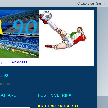
cy
Calcio2000
ia 90
n corso...
TATTARCI
POST IN VETRINA
il RITORNO: ROBERTO