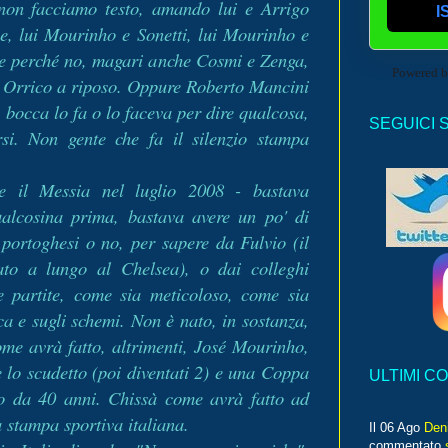
non facciamo testo, amando lui e Arrigo
I
e, lui Mourinho e Sonetti, lui Mourinho e
one perché no, magari anche Cosmi e Zenga,
Powered 
e Orrico a riposo. Oppure Roberto Mancini
 bocca lo fa o lo faceva per dire qualcosa,
SEGUICI 
rsi. Non gente che fa il silenzio stampa
e il Messia nel luglio 2008 - bastava
ualcosina prima, bastava avere un po' di
 portoghesi o no, per sapere da Fulvio (il
ato a lungo al Chelsea), o dai colleghi
e partite, come sia meticoloso, come sia
ca e sugli schemi. Non è nato, in sostanza,
me avrà fatto, altrimenti, José Mourinho,
 lo scudetto (poi diventati 2) e una Coppa
ULTIMI C
o da 40 anni. Chissà come avrà fatto ad
a stampa sportiva italiana.
Il 06 Ago
Den
commentato