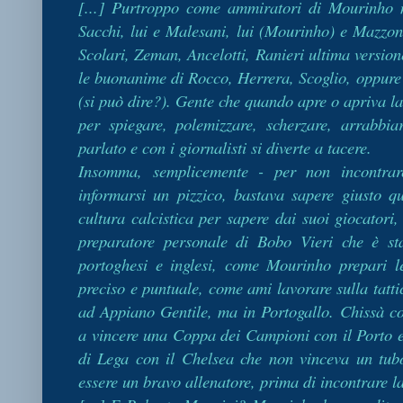
[...] Purtroppo come ammiratori di Mourinho 
Sacchi, lui e Malesani, lui (Mourinho) e Mazzon
Scolari, Zeman, Ancelotti, Ranieri ultima versi
le buonanime di Rocco, Herrera, Scoglio, oppur
(si può dire?). Gente che quando apre o apriva la
per spiegare, polemizzare, scherzare, arrabbia
parlato e con i giornalisti si diverte a tacere.
Insomma, semplicemente - per non incontrar
informarsi un pizzico, bastava sapere giusto q
cultura calcistica per sapere dai suoi giocatori,
preparatore personale di Bobo Vieri che è st
portoghesi e inglesi, come Mourinho prepari l
preciso e puntuale, come ami lavorare sulla tatti
ad Appiano Gentile, ma in Portogallo. Chissà co
a vincere una Coppa dei Campioni con il Porto e
di Lega con il Chelsea che non vinceva un tub
essere un bravo allenatore, prima di incontrare l