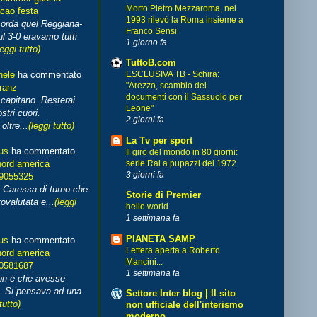
Morto Pietro Mezzaroma, nel
cao festa
1993 rilevò la Roma insieme a
corda quel Reggiana-
Franco Sensi
l 3-0 eravamo tutti
1 giorno fa
leggi tutto)
TuttoB.com
hele
ha commentato
ESCLUSIVA TB - Schira:
"Arezzo, scambio dei
franz
documenti con il Sassuolo per
capitano. Resterai
Leone"
stri cuori.
2 giorni fa
ltre...
(leggi tutto)
La Tv per sport
us
ha commentato
Il giro del mondo in 80 giorni:
nord america
serie Rai a pupazzi del 1972
3 giorni fa
99055325
i Caressa di turno che
Storie di Premier
ovalutata e...
(leggi
hello world
1 settimana fa
PIANETA SAMP
us
ha commentato
Lettera aperta a Roberto
nord america
Mancini...
70581687
1 settimana fa
non è che avesse
. Si pensava ad una
Settore Inter blog | Il sito
tutto)
non ufficiale dell'interismo
moderno