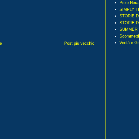
Prole Nera
SIMPLY T
STORIE D
STORIE D
SUMMER 
Scommetti
Verità e G
e
Post più vecchio