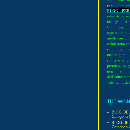
piacerebbe pe
BLOG PER
interisti si 
tutti gli altri
Un blog ri
appassionati
quelli con cui
colori nerazzurr
sono ben a
mantengano
sportivo e ci
prendere in g
non si su
dell’educazion
vale per tutti, 
THE WINNE
BLOG DEL
Categoria 
BLOG DEL
Categoria 