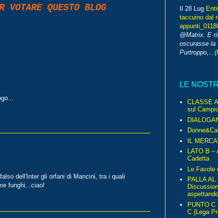
 VOTARE QUESTO BLOG
Il 28 Lug
Enti
taccuino dal 
appunti_0118
@Matrix. E ri
oscurasse la 
Purtroppo,...
(
LE NOST
ogo...
CLASSE A 
sul Campio
DIALOGA
Donne&Cal
IL MERCA
LATO B – A
Cadetta
Le Favole 
lso dell'Inter gli orfani di Mancini, tra i quali
PALLA AL
e funghi...ciao!
Discussio
aspettando 
PUNTO C – 
C (Lega Pr