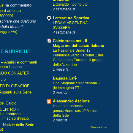
L’Osvaldo incompiuto
us
ha commentato
2 settimane fa
nord america
8009001
Letteratura Sportiva
schiare che qualcuno
LEGAMI ARGENTINA-
stella Messi?
SVIZZERA
leggi tutto)
4 settimane fa
Calciopress.net - Il
Magazine del calcio italiano
La Nazionale Under 19
RE RUBRICHE
Femminile verso il Round 1 del
Campionato Europeo: il gruppo
– Analisi e commenti
delle Azzurrine
nato Italiano
1 mese fa
NDO CON ALTER
Bauscia Cafè
cio
Una Stagione Straordinaria –
TO DI CIP&CIOP
(le immagini) PT 1
ppunti sulla Serie
2 mesi fa
Alessandro Ascione
del Calcio
Italiano di seconda
 CENTRO –
generazione: cos’è? Mistero
ni e commenti
della fede
il fischio d’inizio
2 mesi fa
Notizie dalla Serie
Mostra tutto
o)