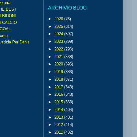
zzurra
ARCHIVIO BLOG
HE BEST
I BIDONI
►
2026
(76)
I CALCIO
►
2025
(314)
GOAL
►
2024
(307)
amo...
►
2023
(299)
iustizia Per Denis
►
2022
(296)
►
2021
(338)
►
2020
(396)
►
2019
(383)
►
2018
(371)
►
2017
(343)
►
2016
(348)
►
2015
(363)
►
2014
(404)
►
2013
(401)
►
2012
(414)
►
2011
(432)