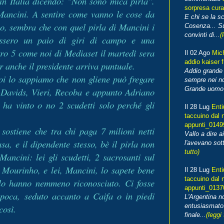
in Italia dicendo: "Non sono mica pirla".
sorpresa cura
 Mancini. A sentire come vanno le cose da
E chi se la s
o, sembra che con quel pirla di Mancini i
Cosenza... Su
convinti di...
(
cessero un paio di giri di campo e una
tro 5 come noi di Mediaset il martedì sera
Il 02 Ago
Mic
addio kaiser 
er anche il presidente arriva puntuale.
Addio grande 
i lo sappiamo che non gliene può fregare
sempre nei no
Grande uomo o
 Davids, Vieri, Recoba e appunto Adriano
ha vinto o no 2 scudetti solo perché gli
Il 28 Lug
Enti
taccuino dal 
appunti_014
sostiene che tra chi paga 7 milioni netti
Vallo a dire a
a, e il dipendente stesso, bè il pirla non
l'avevano sott
tutto)
ancini: lei gli scudetti, 2 sacrosanti sul
, Mourinho, e lei, Mancini, lo sapete bene
Il 28 Lug
Enti
taccuino dal 
 lo hanno nemmeno riconosciuto. Ci fosse
appunti_013
l'epoca, seduto accanto a Caifa o in piedi
L'Argentina 
entusiasmato
così.
finale...
(leggi 