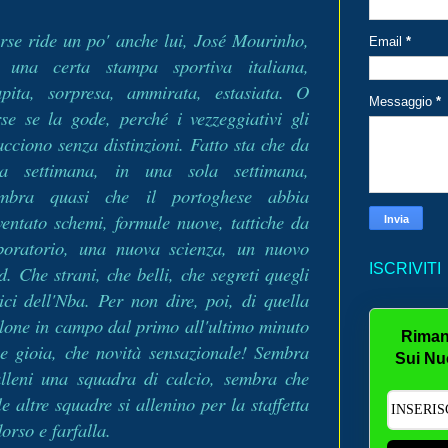
rse ride un po' anche lui, José Mourinho,
Email
*
 una certa stampa sportiva italiana,
upita, sorpresa, ammirata, estasiata. O
Messaggio
*
rse se la gode, perché i vezzeggiativi gli
acciono senza distinzioni. Fatto sta che da
a settimana, in una sola settimana,
mbra quasi che il portoghese abbia
ventato schemi, formule nuove, tattiche da
boratorio, una nuova scienza, un nuovo
ISCRIVITI
. Che strani, che belli, che segreti quegli
ici dell'Nba. Per non dire, poi, di quella
llone in campo dal primo all'ultimo minuto
Riman
che gioia, che novità sensazionale! Sembra
Sui Nu
lleni una squadra di calcio, sembra che
e altre squadre si allenino per la staffetta
dorso e farfalla.