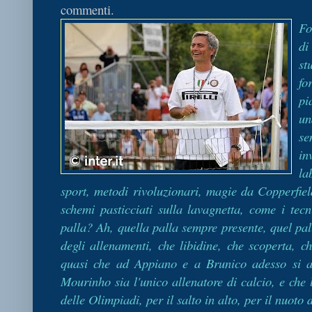
commenti.
Fo
di
st
fo
pi
un
se
in
la
sport, metodi rivoluzionari, magie da Copperfield
schemi pasticciati sulla lavagnetta, come i tecn
palla? Ah, quella palla sempre presente, quel pa
degli allenamenti, che libidine, che scoperta, 
quasi che ad Appiano e a Brunico adesso si a
Mourinho sia l'unico allenatore di calcio, e che l
delle Olimpiadi, per il salto in alto, per il nuoto 