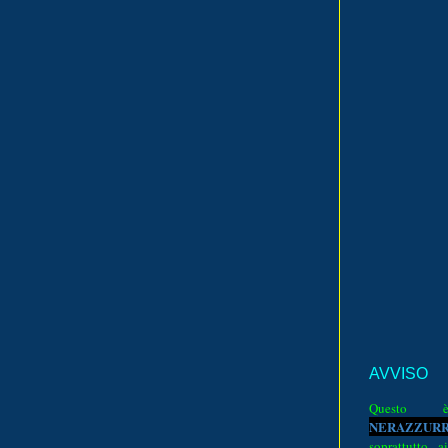
AVVISO
Quest
N
E
R
A
Z
Z
U
R
soprattutto a