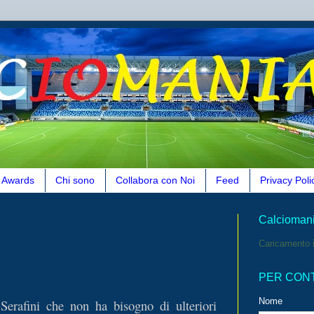
Awards
Chi sono
Collabora con Noi
Feed
Privacy Poli
Calcioman
Caricamento i
PER CON
Nome
 Serafini che non ha bisogno di ulteriori