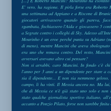
[...] E Roberto Mancini? Mourinho ha esordito 
E' vero, ha ragione. Il pirla forse era Roberto
una settimana ad Appiano e a Riscone di Brunic
giocatori arrivassero quando gli pareva, fa
sgambata, fischiassero l'Aida e giocassero 5 con
a Segrate contro i colleghi di Sky. Adesso all'Int
Mourinho è un eroe perché punta su Adriano (no
di meno), mentre Mancini che aveva sbolognato
era uno che remava contro. Del resto, Mancini 
avversari avevano altro cui pensare?
Non si arrabbi, caro Mancini. In fondo c'è chi 
l'anno per 3 anni a un dipendente per stare a cas
sia il dipendente... E non sia nemmeno geloso, M
campo, li ha vinti. Il Messia ancora no. Ma lui
che di Messia ce n'è già stato uno solo e non
stato qualche giornalista sportivo italiano, al
accanto a Ponzio Pilato, forse non sarebbe finita 