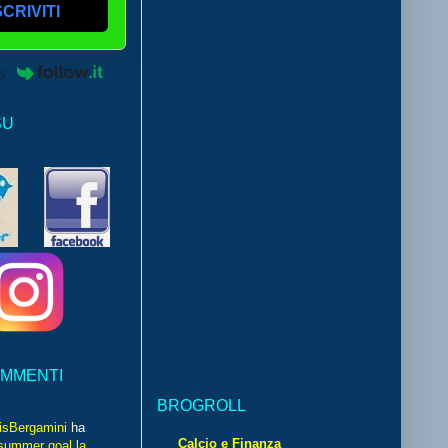
SCRIVITI
by
SU
OMMENTI
BROGROLL
isBergamini
ha
Calcio e Finanza
summer goal la