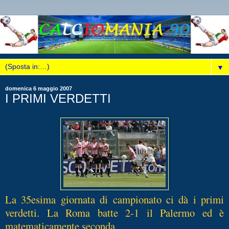
▼
domenica 6 maggio 2007
I PRIMI VERDETTI
La 35esima giornata di campionato ci dà i primi
verdetti. La Roma batte 2-1 il Palermo ed è
matematicamente seconda.