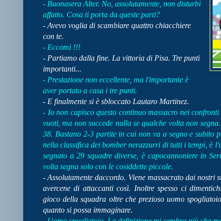
- Buonasera Alter. No, assolutamente, non disturbi
affatto. Cosa ti porta da queste parti?
- Avevo voglia di scambiare quattro chiacchiere
con te.
- Eccomi !!!
- Partiamo dalla fine. La vittoria di Pisa. Tre punti
importanti...
- Prestazione non eccellente, ma l'importante è
aver portato a casa i tre punti.
- E finalmente si è sbloccato Lautaro Martinez.
- Io non capisco questo continuo massacro nei confronti 
vuoti, ma non succede nulla se qualche volta non segna
38. Bastano 2-3 partite in cui non va a segno e subito p
nella classifica dei bomber nerazzurri di tutti i tempi, è l
segnato a 29 squadre diverse, è capocannoniere in Ser
volta segna solo con le cosiddette piccole.
- Assolutamente daccordo. Viene massacrato dai nostri stes
avercene di attaccanti così. Inoltre spesso ci diment
gioco della squadra oltre che prezioso uomo spogliatoi
quanto si possa immaginare.
- Uomo spogliatoio. La definizione mi sembra più che ma