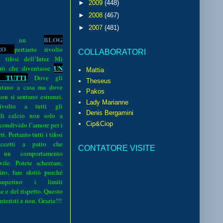
►
2009
(448)
►
2008
(467)
►
2007
(481)
BLOG
o è un
R
O
pertanto rivolto
COLLABORATORI
i tifosi dell’Inter. Mi
UN
rò che diventasse
Mattia
 TUTTI
.
Dove gli
Theseus
sentano a casa ma dove
Pakos
 non si sentano estranei.
Lady Marianne
volto a tutti gli
Denis Bergamini
 di calcio non solo a
Cip&Ciop
 condivido l’amore per i
i. Pertanto tutti i tifosi
ccetti a patto che
CONTATORE VISITE
 un comportamento
vile. Potete scherzare,
iro, fare sfottò purché
perino i limiti
e e del rispetto. Questo
interisti e non. Grazie!!!