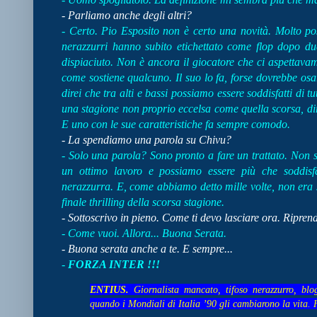
- Parliamo anche degli altri?
- Certo. Pio Esposito non è certo una novità. Molto posi
nerazzurri hanno subito etichettato come flop dopo d
dispiaciuto. Non è ancora il giocatore che ci aspetta
come sostiene qualcuno. Il suo lo fa, forse dovrebbe osa
direi che tra alti e bassi possiamo essere soddisfatti di 
una stagione non proprio eccelsa come quella scorsa, dir
E uno con le sue caratteristiche fa sempre comodo.
- La spendiamo una parola su Chivu?
- Solo una parola? Sono pronto a fare un trattato. Non s
un ottimo lavoro e possiamo essere più che soddisfa
nerazzurra. E, come abbiamo detto mille volte, non era s
finale thrilling della scorsa stagione.
- Sottoscrivo in pieno. Come ti devo lasciare ora. Ripren
- Come vuoi. Allora... Buona Serata.
- Buona serata anche a te. E sempre...
-
FORZA INTER !!!
ENTIUS.
Giornalista mancato, tifoso nerazzurro, blo
quando i Mondiali di Italia ’90 gli cambiarono la vita. 