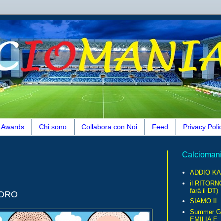
Awards
Chi sono
Collabora con Noi
Feed
Privacy Poli
Calcioman
ADDIO KA
il RITORN
farà il DT)
TORO
SIAMO IL
Summer G
EMILIA E..