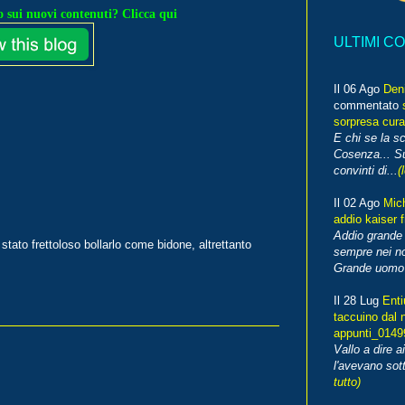
 sui nuovi contenuti? Clicca qui
ULTIMI C
Il 06 Ago
Den
commentato
sorpresa cura
E chi se la s
Cosenza... Su
convinti di...
(
Il 02 Ago
Mic
addio kaiser 
Addio grande 
tato frettoloso bollarlo come bidone, altrettanto
sempre nei no
Grande uomo o
Il 28 Lug
Enti
taccuino dal 
appunti_014
Vallo a dire a
l'avevano sott
tutto)