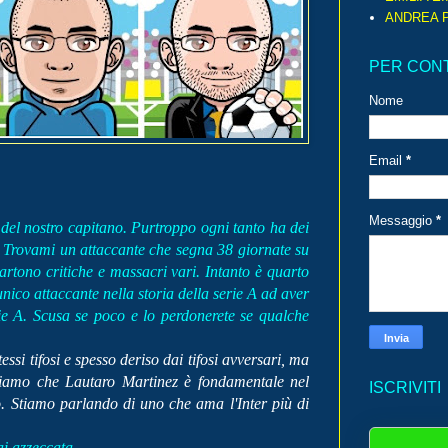
ANDREA P
PER CON
Nome
Email
*
Messaggio
*
del nostro capitano. Purtroppo ogni tanto ha dei
. Trovami un attaccante che segna 38 giornate su
artono critiche e massacri vari. Intanto è quarto
'unico attaccante nella storia della serie A ad aver
ie A. Scusa se poco e lo perdonerete se qualche
si tifosi e spesso deriso dai tifosi avversari, ma
ichiamo che Lautaro Martinez è fondamentale nel
ISCRIVITI
o. Stiamo parlando di uno che ama l'Inter più di
i azzeccata.