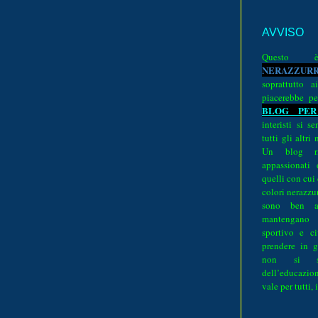
AVVISO
Quest
N
E
R
A
Z
Z
U
R
soprattutto a
piacerebbe pe
BLOG PER
interisti si 
tutti gli altri
Un blog ri
appassionati
quelli con cui
colori nerazzurr
sono ben a
mantengano
sportivo e ci
prendere in g
non si su
dell’educazion
vale per tutti, 