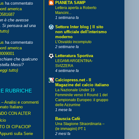
PIANETA SAMP
us
ha commentato
Lettera aperta a Roberto
nord america
Mancini...
70581687
1 settimana fa
non è che avesse
. Si pensava ad una
Settore Inter blog | Il sito
tutto)
non ufficiale dell'interismo
moderno
L’Osvaldo incompiuto
us
ha commentato
2 settimane fa
nord america
8009001
Letteratura Sportiva
schiare che qualcuno
LEGAMI ARGENTINA-
stella Messi?
SVIZZERA
leggi tutto)
4 settimane fa
Calciopress.net - Il
Magazine del calcio italiano
La Nazionale Under 19
RE RUBRICHE
Femminile verso il Round 1 del
Campionato Europeo: il gruppo
– Analisi e commenti
delle Azzurrine
nato Italiano
1 mese fa
NDO CON ALTER
Bauscia Cafè
cio
Una Stagione Straordinaria –
TO DI CIP&CIOP
(le immagini) PT 1
ppunti sulla Serie
2 mesi fa