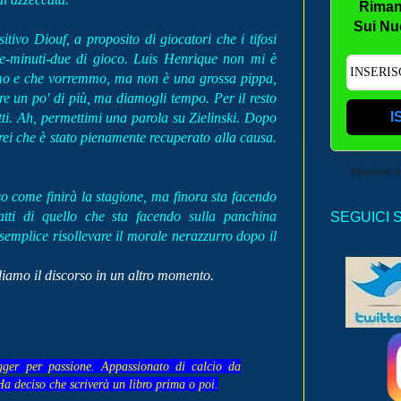
Riman
Sui Nu
tivo Diouf, a proposito di giocatori che i tifosi
ue-minuti-due di gioco. Luis Henrique non mi è
vamo e che vorremmo, ma non è una grossa pippa,
re un po' di più, ma diamogli tempo. Per il resto
I
tutti. Ah, permettimi una parola su Zielinski. Dopo
ei che è stato pienamente recuperato alla causa.
Powered 
o come finirà la stagione, ma finora sta facendo
tti di quello che sta facendo sulla panchina
SEGUICI 
emplice risollevare il morale nerazzurro dopo il
diamo il discorso in un altro momento.
gger per passione. Appassionato di calcio da
Ha deciso che scriverà un libro prima o poi.