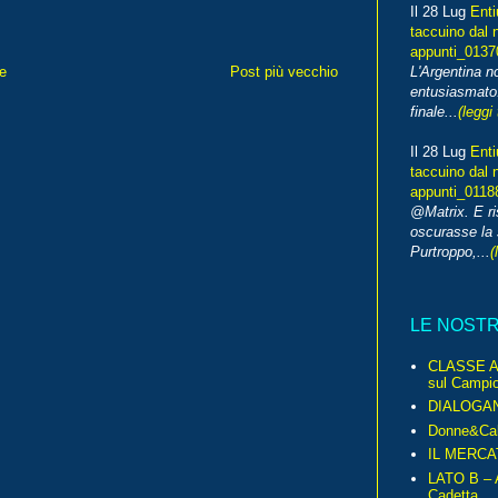
Il 28 Lug
Enti
taccuino dal 
appunti_013
e
Post più vecchio
L'Argentina 
entusiasmato
finale...
(leggi 
Il 28 Lug
Enti
taccuino dal 
appunti_0118
@Matrix. E ri
oscurasse la 
Purtroppo,...
(
LE NOST
CLASSE A 
sul Campio
DIALOGA
Donne&Cal
IL MERCA
LATO B – A
Cadetta