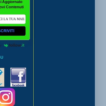
i Aggiornato
ovi Contenuti
SCRIVITI
by
SU