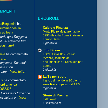
OMMENTI
BROGROLL
isBergamini
ha
Calcio e Finanza
summer goal la
Morto Pietro Mezzaroma, nel
cao festa
1993 rilevò la Roma insieme a
corda quel Reggiana-
Franco Sensi
l 3-0 eravamo tutti
1 giorno fa
leggi tutto)
TuttoB.com
hele
ha commentato
ESCLUSIVA TB - Schira:
"Arezzo, scambio dei
franz
documenti con il Sassuolo per
capitano. Resterai
Leone"
stri cuori.
2 giorni fa
ltre...
(leggi tutto)
La Tv per sport
us
ha commentato
Il giro del mondo in 80 giorni:
nord america
serie Rai a pupazzi del 1972
3 giorni fa
99055325
i Caressa di turno che
Storie di Premier
ovalutata e...
(leggi
hello world
1 settimana fa