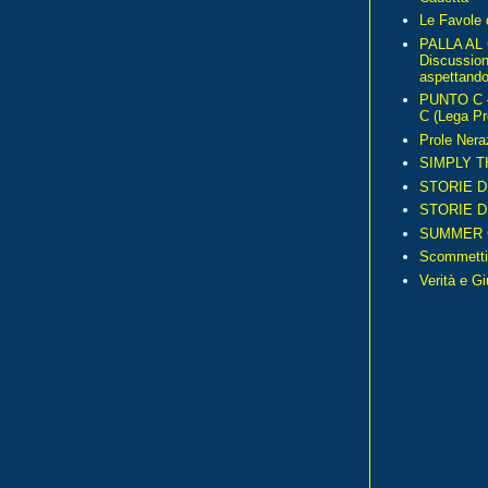
Le Favole 
PALLA AL
Discussio
aspettando 
PUNTO C – 
C (Lega Pr
Prole Nera
SIMPLY T
STORIE D
STORIE D
SUMMER 
Scommetti
Verità e G