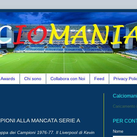
Awards
Chi sono
Collabora con Noi
Feed
Privacy Poli
Calcioman
Caricamento i
IONI ALLA MANCATA SERIE A
PER CON
Nome
ppa dei Campioni 1976-77. Il Liverpool di Kevin