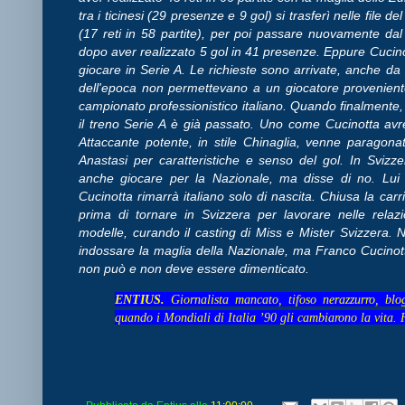
tra i ticinesi (29 presenze e 9 gol) si trasferì nelle file 
(17 reti in 58 partite), per poi passare nuovamente da
dopo aver realizzato 5 gol in 41 presenze. Eppure Cucinott
giocare in Serie A. Le richieste sono arrivate, anche da
dell'epoca non permettevano a un giocatore provenient
campionato professionistico italiano. Quando finalmente, ne
il treno Serie A è già passato. Uno come Cucinotta avr
Attaccante potente, in stile Chinaglia, venne paragon
Anastasi per caratteristiche e senso del gol. In Svizz
anche giocare per la Nazionale, ma disse di no. Lui s
Cucinotta rimarrà italiano solo di nascita. Chiusa la carri
prima di tornare in Svizzera per lavorare nelle relaz
modelle, curando il casting di Miss e Mister Svizzera. N
indossare la maglia della Nazionale, ma Franco Cucinot
non può e non deve essere dimenticato.
ENTIUS.
Giornalista mancato, tifoso nerazzurro, blo
quando i Mondiali di Italia ’90 gli cambiarono la vita. 