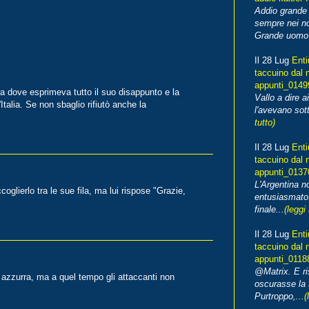
Addio grande 
sempre nei no
Grande uomo o
Il 28 Lug
Enti
taccuino dal 
appunti_014
ta dove esprimeva tutto il suo disappunto e la
Vallo a dire a
Italia. Se non sbaglio rifiutò anche la
l'avevano sott
tutto)
Il 28 Lug
Enti
taccuino dal 
appunti_013
L'Argentina 
glierlo tra le sue fila, ma lui rispose "Grazie,
entusiasmato
finale...
(leggi 
Il 28 Lug
Enti
taccuino dal 
appunti_0118
@Matrix. E ri
 azzurra, ma a quel tempo gli attaccanti non
oscurasse la 
Purtroppo,...
(