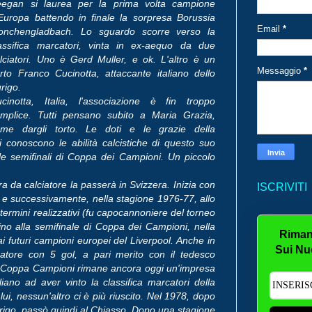
eegan si laurea per la prima volta campione
Europa battendo in finale la sorpresa Borussia
Email
*
onchengladbach. Lo sguardo scorre verso la
assifica marcatori, vinta in ex-aequo da due
lciatori. Uno è Gerd Muller, e ok. L'altro è un
Messaggio
*
rto Franco Cucinotta, attaccante italiano dello
rigo.
cinotta, Italia, l'associazione è fin troppo
mplice. Tutti pensano subito a Maria Grazia,
ome dargli torto. Le doti e le grazie della
 conoscono le abilità calcistiche di questo suo
lle semifinali di Coppa dei Campioni. Un piccolo
ra da calciatore la passerà in Svizzera. Inizia con
ISCRIVITI
te) e successivamente, nella stagione 1976-77, allo
 termini realizzativi (fu capocannoniere del torneo
ino alla semifinale di Coppa dei Campioni, nella
Riman
 futuri campioni europei del Liverpool. Anche in
Sui Nu
catore con 5 gol, a pari merito con il tedesco
in Coppa Campioni rimane ancora oggi un'impresa
aliano ad aver vinto la classifica marcatori della
, nessun'altro ci è più riuscito. Nel 1978, dopo
Zurigo, passò quindi al Chiasso. Dopo una stagione