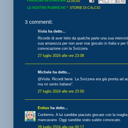
Pubblicato da
Entius
alle
11:00:00
LE NOSTRE RUBRICHE
*
,
STORIE DI CALCIO
3 commenti:
Viola ha detto...
Ricordo di aver letto da qualche parte una sua intervis
sua amarezza per non aver mai giocato in Italia e per l'
convocazione con la Svizzera.
27 luglio 2024 alle ore 23:08
Michele ha detto...
@Viola. Ricordi bene. La Svizzera era già pronta ad acco
ma mi sento italiano".
27 luglio 2024 alle ore 23:50
Entius
ha detto...
Confermo. A lui sarebbe piaciuto giocare con la maglia
mancavano. Oggi sarebbe stato subito convocato.
28 luglio 2024 alle ore 00:17