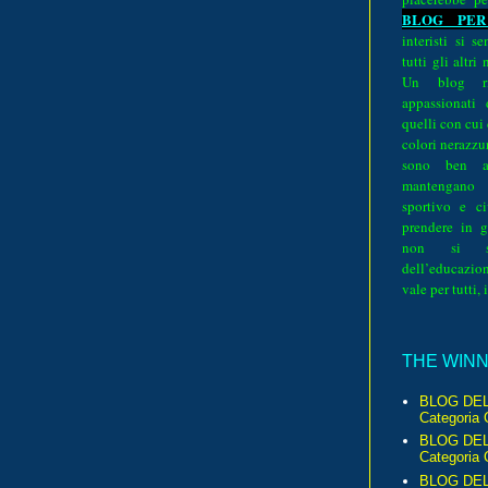
BLOG PER
interisti si 
tutti gli altri
Un blog ri
appassionati
quelli con cui
colori nerazzurr
sono ben a
mantengano
sportivo e ci
prendere in g
non si su
dell’educazion
vale per tutti, 
THE WINNE
BLOG DEL
Categoria 
BLOG DEL
Categoria 
BLOG DELL