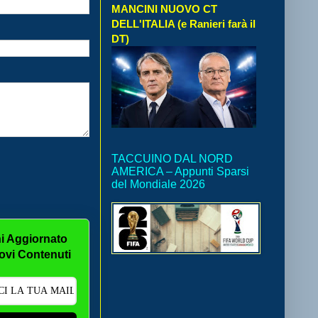
MANCINI NUOVO CT
DELL'ITALIA (e Ranieri farà il
DT)
TACCUINO DAL NORD
AMERICA – Appunti Sparsi
del Mondiale 2026
i Aggiornato
ovi Contenuti