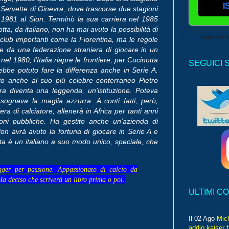
I
del Servette di Ginevra, dove trascorse due stagioni
l 1981 al Sion. Terminò la sua carriera nel 1985
a, da italiano, non ha mai avuto la possibilità di
Powered 
 club importanti come la Fiorentina, ma le regole
e da una federazione straniera di giocare in un
l 1980, l'Italia riapre le frontiere, per Cucinotta
SEGUICI 
ebbe potuto fare la differenza anche in Serie A.
ato anche al suo più celebre conterraneo Pietro
era diventa una leggenda, un'istituzione. Poteva
ognava la maglia azzurra. A conti fatti, però,
era di calciatore, allenerà in Africa per tanti anni
ioni pubbliche. Ha gestito anche un'azienda di
on avrà avuto la fortuna di giocare in Serie A e
ta è un italiano a suo modo unico, speciale, che
gger per passione. Appassionato di calcio da
Ha deciso che scriverà un libro prima o poi.
ULTIMI C
Il 02 Ago
Mic
addio kaiser 