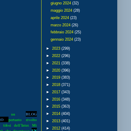
giugno 2024
(32)
maggio 2024
(28)
aprile 2024
(23)
marzo 2024
(26)
febbraio 2024
(25)
gennaio 2024
(23)
►
2023
(299)
►
2022
(296)
►
2021
(338)
►
2020
(396)
►
2019
(383)
►
2018
(371)
►
2017
(343)
►
2016
(348)
►
2015
(363)
BLOG
►
2014
(404)
o è un
R
O
pertanto rivolto
►
2013
(401)
i tifosi dell’Inter. Mi
►
2012
(414)
UN
rò che diventasse