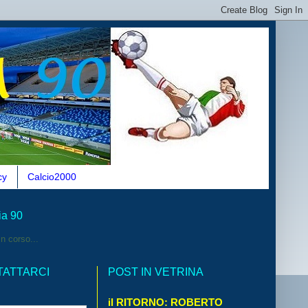
cy
Calcio2000
ia 90
n corso...
TATTARCI
POST IN VETRINA
il RITORNO: ROBERTO