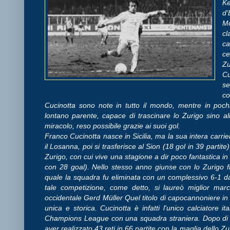
K
d'
M
cl
ca
ce
Zu
Cu
se
c
Cucinotta sono note in tutto il mondo, mentre in pochi
lontano parente, capace di trascinare lo Zurigo sino a
miracolo, reso possibile grazie ai suoi gol.
Franco Cucinotta nasce in Sicilia, ma la sua intera carrie
il Losanna, poi si trasferisce al Sion (18 gol in 39 parti
Zurigo, con cui vive una stagione a dir poco fantastica in
con 28 goal). Nello stesso anno giunse con lo Zurigo f
quale la squadra fu eliminata con un complessivo 6-1 dai
tale competizione, come detto, si laureò miglior mar
occidentale Gerd Müller Quel titolo di capocannoniere 
unica e storica. Cucinotta è infatti l'unico calciatore it
Champions League con una squadra straniera. Dopo di lui
aver realizzato 43 reti in 66 partite con la maglia dello 