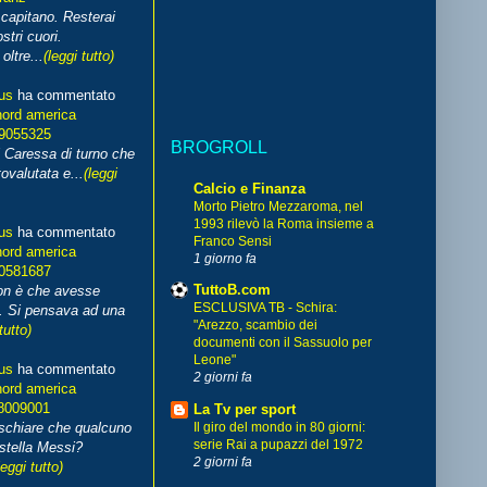
capitano. Resterai
stri cuori.
ltre...
(leggi tutto)
us
ha commentato
nord america
99055325
BROGROLL
i Caressa di turno che
ovalutata e...
(leggi
Calcio e Finanza
Morto Pietro Mezzaroma, nel
1993 rilevò la Roma insieme a
us
ha commentato
Franco Sensi
nord america
1 giorno fa
70581687
TuttoB.com
non è che avesse
ESCLUSIVA TB - Schira:
. Si pensava ad una
"Arezzo, scambio dei
tutto)
documenti con il Sassuolo per
Leone"
us
ha commentato
2 giorni fa
nord america
8009001
La Tv per sport
schiare che qualcuno
Il giro del mondo in 80 giorni:
serie Rai a pupazzi del 1972
stella Messi?
2 giorni fa
leggi tutto)