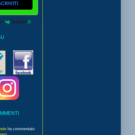
SCRIVITI
by
SU
OMMENTI
hele
ha commentato
franz