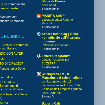
Storie di Premier
us
ha commentato
hello world
 sue richieste
1 settimana fa
PIANETA SAMP
videntemente
Lettera aperta a Roberto
pensava veramente...
Mancini...
1 settimana fa
Settore Inter blog | Il sito
RE RUBRICHE
non ufficiale dell'interismo
moderno
– Analisi e commenti
L’Osvaldo incompiuto
nato Italiano
2 settimane fa
NDO CON ALTER
Letteratura Sportiva
cio
LEGAMI ARGENTINA-
TO DI CIP&CIOP
SVIZZERA
4 settimane fa
ppunti sulla Serie
Calciopress.net - Il
del Calcio
Magazine del calcio italiano
La Nazionale Under 19
 CENTRO –
Femminile verso il Round 1 del
ni e commenti
il fischio d’inizio
Campionato Europeo: il gruppo
delle Azzurrine
Notizie dalla Serie
1 mese fa
o)
zzurra
Bauscia Cafè