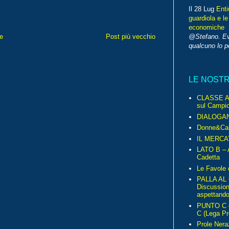
Il 28 Lug
Enti
guardiola e le
economiche
e
Post più vecchio
@Stefano. E
qualcuno lo 
LE NOST
CLASSE A 
sul Campio
DIALOGA
Donne&Cal
IL MERCA
LATO B – A
Cadetta
Le Favole 
PALLA AL
Discussio
aspettando 
PUNTO C – 
C (Lega Pr
Prole Nera