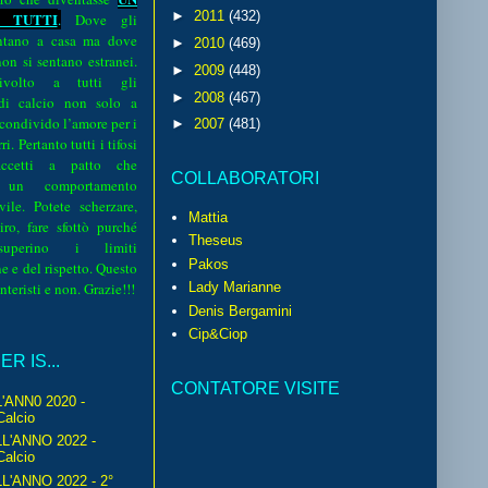
►
2011
(432)
 TUTTI
.
Dove gli
sentano a casa ma dove
►
2010
(469)
 non si sentano estranei.
►
2009
(448)
volto a tutti gli
►
2008
(467)
 di calcio non solo a
 condivido l’amore per i
►
2007
(481)
i. Pertanto tutti i tifosi
ccetti a patto che
COLLABORATORI
 un comportamento
vile. Potete scherzare,
Mattia
iro, fare sfottò purché
Theseus
perino i limiti
Pakos
e e del rispetto. Questo
interisti e non. Grazie!!!
Lady Marianne
Denis Bergamini
Cip&Ciop
R IS...
CONTATORE VISITE
'ANN0 2020 -
Calcio
L'ANNO 2022 -
Calcio
'ANNO 2022 - 2°