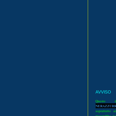
AVVISO
Quest
N
E
R
A
Z
Z
U
R
soprattutto a
piacerebbe pe