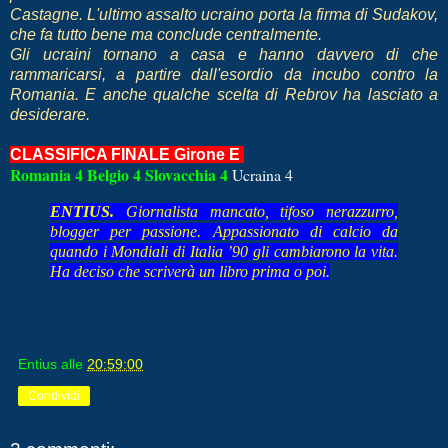
Castagne. L'ultimo assalto ucraino porta la firma di Sudakov,
che fa tutto bene ma conclude centralmente.
Gli ucraini tornano a casa e hanno davvero di che
rammaricarsi, a partire dall'esordio da incubo contro la
Romania. E anche qualche scelta di Rebrov ha lasciato a
desiderare.
CLASSIFICA FINALE Girone E
Romania 4 Belgio 4 Slovacchia 4
Ucraina 4
ENTIUS.
Giornalista mancato, tifoso nerazzurro,
blogger per passione. Appassionato di calcio da
quando i Mondiali di Italia ’90 gli cambiarono la vita.
Ha deciso che scriverà un libro prima o poi.
Entius
alle
20:59:00
Condividi