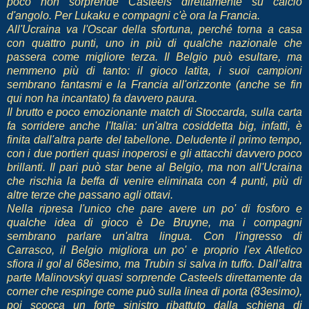
poco non sorprende Casteels direttamente su calcio
d'angolo. Per Lukaku e compagni c'è ora la Francia.
All'Ucraina va l'Oscar della sfortuna, perché torna a casa
con quattro punti, uno in più di qualche nazionale che
passera come migliore terza. Il Belgio può esultare, ma
nemmeno più di tanto: il gioco latita, i suoi campioni
sembrano fantasmi e la Francia all'orizzonte (anche se fin
qui non ha incantato) fa davvero paura.
Il brutto e poco emozionante match di Stoccarda, sulla carta
fa sorridere anche l'Italia: un'altra cosiddetta big, infatti, è
finita dall'altra parte del tabellone. Deludente il primo tempo,
con i due portieri quasi inoperosi e gli attacchi davvero poco
brillanti. Il pari può star bene al Belgio, ma non all'Ucraina
che rischia la beffa di venire eliminata con 4 punti, più di
altre terze che passano agli ottavi.
Nella ripresa l'unico che pare avere un po' di fosforo e
qualche idea di gioco è De Bruyne, ma i compagni
sembrano parlare un'altra lingua. Con l'ingresso di
Carrasco, il Belgio migliora un po' e proprio l'ex Atletico
sfiora il gol al 68esimo, ma Trubin si salva in tuffo. Dall’altra
parte Malinovskyi quasi sorprende Casteels direttamente da
corner che respinge come può sulla linea di porta (83esimo),
poi scocca un forte sinistro ribattuto dalla schiena di