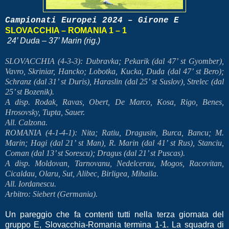
Campionati Europei 2024 – Girone E
SLOVACCHIA – ROMANIA 1 – 1
24’ Duda – 37’ Marin (rig.)
SLOVACCHIA (4-3-3): Dubravka; Pekarik (dal 47’ st Gyomber),
Vavro, Skriniar, Hancko; Lobotka, Kucka, Duda (dal 47’ st Bero);
Schranz (dal 31’ st Duris), Haraslin (dal 25’ st Suslov), Strelec (dal
25’ st Bozenik).
A disp. Rodak, Ravas, Obert, De Marco, Kosa, Rigo, Benes,
Hrosovsky, Tupta, Sauer.
All. Calzona.
ROMANIA (4-1-4-1): Nita; Ratiu, Dragusin, Burca, Bancu; M.
Marin; Hagi (dal 21’ st Man), R. Marin (dal 41’ st Rus), Stanciu,
Coman (dal 13’ st Sorescu); Dragus (dal 21’ st Puscas).
A disp. Moldovan, Tarnovanu, Nedelcerau, Mogos, Racovitan,
Cicaldau, Olaru, Sut, Alibec, Birligea, Mihaila.
All. Iordanescu.
Arbitro: Siebert (Germania).
Un pareggio che fa contenti tutti nella terza giornata del
gruppo E, Slovacchia-Romania termina 1-1. La squadra di