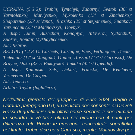
UCRAINA (5-3-2): Trubin; Tymchyk, Zabarnyi, Svatok (36' st
Yarmolenko), Matviyenko, Mykolenko (13' st Zinchenko);
Shaparenko (25' st Vanat), Brazhko (25' st Stepanenko), Sudakov;
Yaremchuk (25' st Malinovskyi), Dovbyk.
A disp.: Lunin, Bushchan, Konoplya, Taloverov, Sydorchuk,
Zubkov, Bondar, Mykhaylichenko.
All.: Rebrov.
BELGIO (4-2-3-1): Casteels; Castagne, Faes, Vertonghen, Theate;
Tielemans (17' st Mangala), Onana, Trossard (17' st Carrasco), De
Bruyne, Doku (32' st Bakayoko); Lukaku (45' st Openda).
A disp.: Kaminski, Sels, Debast, Vranckx, De Ketelaere,
Vermeeren, De Cuyper.
All.: Tedesco.
Arbitro: Taylor (Inghilterra)
Nell'ultima giornata del gruppo E di Euro 2024, Belgio e
Ucraina pareggiano 0-0, un risultato che consente ai Diavoli
Rossi di qualificarsi agli ottavi come secondi e che elimina
la squadra di Rebrov, ultima nel girone con 4 punti per
differenza reti. Poche le emozioni, concentrate soprattutto
nel finale: Trubin dice no a Carrasco, mentre Malinovskyi per