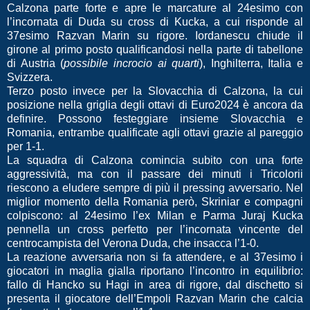
Calzona parte forte e apre le marcature al 24esimo con
l’incornata di Duda su cross di Kucka, a cui risponde al
37esimo Razvan Marin su rigore. Iordanescu chiude il
girone al primo posto qualificandosi nella parte di tabellone
di Austria (
possibile incrocio ai quarti
), Inghilterra, Italia e
Svizzera.
Terzo posto invece per la Slovacchia di Calzona, la cui
posizione nella griglia degli ottavi di Euro2024 è ancora da
definire. Possono festeggiare insieme Slovacchia e
Romania, entrambe qualificate agli ottavi grazie al pareggio
per 1-1.
La squadra di Calzona comincia subito con una forte
aggressività, ma con il passare dei minuti i Tricolorii
riescono a eludere sempre di più il pressing avversario. Nel
miglior momento della Romania però, Skriniar e compagni
colpiscono: al 24esimo l’ex Milan e Parma Juraj Kucka
pennella un cross perfetto per l’incornata vincente del
centrocampista del Verona Duda, che insacca l’1-0.
La reazione avversaria non si fa attendere, e al 37esimo i
giocatori in maglia gialla riportano l’incontro in equilibrio:
fallo di Hancko su Hagi in area di rigore, dal dischetto si
presenta il giocatore dell’Empoli Razvan Marin che calcia