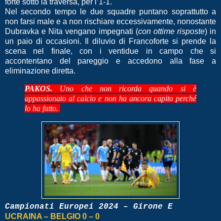
forte sotto la traversa, per l’1-1.
Nel secondo tempo le due squadre puntano soprattutto a
non farsi male e a non rischiare eccessivamente, nonostante
Dubravka e Nita vengano impegnati (
con ottime risposte
) in
un paio di occasioni. Il diluvio di Francoforte si prende la
scena nel finale, con i ventidue in campo che si
accontentano del pareggio e accedono alla fase a
eliminazione diretta.
PAKOS.
Uno che non ricorda quando si è
appassionato al calcio e non ha ancora capito perché
lo ha fatto.
Campionati Europei 2024 – Girone E
UCRAINA – BELGIO 0 – 0