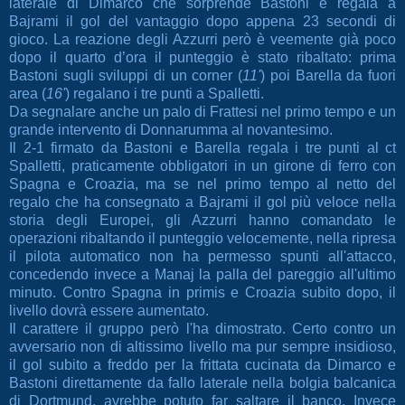
laterale di Dimarco che sorprende Bastoni e regala a
Bajrami il gol del vantaggio dopo appena 23 secondi di
gioco. La reazione degli Azzurri però è veemente già poco
dopo il quarto d’ora il punteggio è stato ribaltato: prima
Bastoni sugli sviluppi di un corner (
11'
) poi Barella da fuori
area (
16'
)
regalano i tre punti a Spalletti.
Da segnalare anche un palo di Frattesi nel primo tempo e un
grande intervento di Donnarumma al novantesimo.
Il 2-1 firmato da Bastoni e Barella regala i tre punti al ct
Spalletti, praticamente obbligatori in un girone di ferro con
Spagna e Croazia, ma se nel primo tempo al netto del
regalo che ha consegnato a Bajrami il gol più veloce nella
storia degli Europei, gli Azzurri hanno comandato le
operazioni ribaltando il punteggio velocemente, nella ripresa
il pilota automatico non ha permesso spunti all'attacco,
concedendo invece a Manaj la palla del pareggio all'ultimo
minuto. Contro Spagna in primis e Croazia subito dopo, il
livello dovrà essere aumentato.
Il carattere il gruppo però l'ha dimostrato. Certo contro un
avversario non di altissimo livello ma pur sempre insidioso,
il gol subito a freddo per la frittata cucinata da Dimarco e
Bastoni direttamente da fallo laterale nella bolgia balcanica
di Dortmund, avrebbe potuto far saltare il banco. Invece