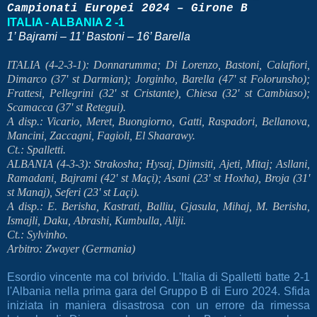
Campionati Europei 2024 – Girone B
ITALIA - ALBANIA 2 -1
1’ Bajrami – 11’ Bastoni – 16’ Barella
ITALIA (4-2-3-1): Donnarumma; Di Lorenzo, Bastoni, Calafiori,
Dimarco (37' st Darmian); Jorginho, Barella (47' st Folorunsho);
Frattesi, Pellegrini (32' st Cristante), Chiesa (32' st Cambiaso);
Scamacca (37' st Retegui).
A disp.: Vicario, Meret, Buongiorno, Gatti, Raspadori, Bellanova,
Mancini, Zaccagni, Fagioli, El Shaarawy.
Ct.: Spalletti.
ALBANIA (4-3-3): Strakosha; Hysaj, Djimsiti, Ajeti, Mitaj; Asllani,
Ramadani, Bajrami (42' st Maçi); Asani (23' st Hoxha), Broja (31'
st Manaj), Seferi (23' st Laçi).
A disp.: E. Berisha, Kastrati, Balliu, Gjasula, Mihaj, M. Berisha,
Ismajli, Daku, Abrashi, Kumbulla, Aliji.
Ct.: Sylvinho.
Arbitro: Zwayer (Germania)
Esordio vincente ma col brivido. L'Italia di Spalletti batte 2-1
l'Albania nella prima gara del Gruppo B di Euro 2024. Sfida
iniziata in maniera disastrosa con un errore da rimessa