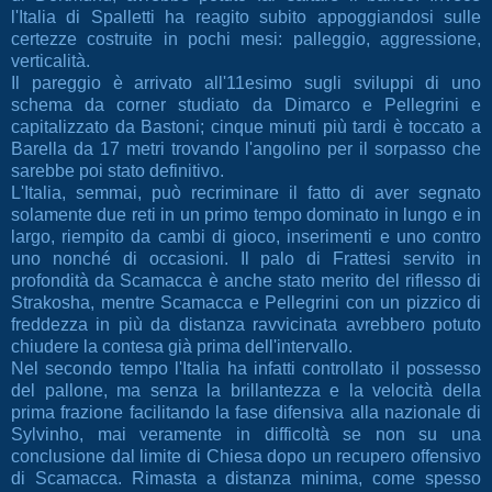
l'Italia di Spalletti ha reagito subito appoggiandosi sulle
certezze costruite in pochi mesi: palleggio, aggressione,
verticalità.
Il pareggio è arrivato all'11esimo sugli sviluppi di uno
schema da corner studiato da Dimarco e Pellegrini e
capitalizzato da Bastoni; cinque minuti più tardi è toccato a
Barella da 17 metri trovando l'angolino per il sorpasso che
sarebbe poi stato definitivo.
L'Italia, semmai, può recriminare il fatto di aver segnato
solamente due reti in un primo tempo dominato in lungo e in
largo, riempito da cambi di gioco, inserimenti e uno contro
uno nonché di occasioni. Il palo di Frattesi servito in
profondità da Scamacca è anche stato merito del riflesso di
Strakosha, mentre Scamacca e Pellegrini con un pizzico di
freddezza in più da distanza ravvicinata avrebbero potuto
chiudere la contesa già prima dell'intervallo.
Nel secondo tempo l'Italia ha infatti controllato il possesso
del pallone, ma senza la brillantezza e la velocità della
prima frazione facilitando la fase difensiva alla nazionale di
Sylvinho, mai veramente in difficoltà se non su una
conclusione dal limite di Chiesa dopo un recupero offensivo
di Scamacca. Rimasta a distanza minima, come spesso