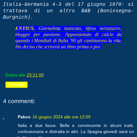
Italia-Germania 4-3 del 17 giugno 1970: si
trattava di un altro B&B (Boninsegna-
Burgnich).
ENTIUS.
Giornalista mancato, tifoso nerazzurro,
blogger per passione. Appassionato di calcio da
quando i Mondiali di Italia ’90 gli cambiarono la vita.
Ha deciso che scriverà un libro prima o poi.
Entius
alle
23:21:00
Condividi
4 commenti:
Pakos
16 giugno 2024 alle ore 13:09
Italia a due facce. Bella e convincente in alcuni tratti,
confusionaria e distratta in altri. La Spagna giovedì sarà un