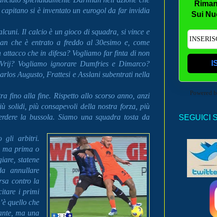
Riman
Il capitano si è inventato un eurogol da far invidia
Sui Nu
cuni. Il calcio è un gioco di squadra, si vince e
mian che è entrato a freddo al 30esimo e, come
n attacco che in difesa? Vogliamo far finta di non
I
de Vrij? Vogliamo ignorare Dumfries e Dimarco?
los Augusto, Frattesi e Asslani subentrati nella
Powered 
 fino alla fine. Rispetto allo scorso anno, anzi
ù solidi, più consapevoli della nostra forza, più
erdere la bussola. Siamo una squadra tosta da
SEGUICI 
.
gli arbitri.
e, ma prima o
giare, statene
da annullare
sa contro la
tare i primi
’è quello che
tante, ma una