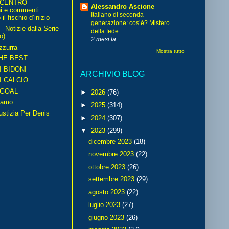
 CENTRO –
Alessandro Ascione
ni e commenti
Italiano di seconda
il fischio d’inizio
generazione: cos’è? Mistero
Notizie dalla Serie
della fede
o)
2 mesi fa
zzurra
Mostra tutto
HE BEST
I BIDONI
ARCHIVIO BLOG
I CALCIO
GOAL
►
2026
(76)
amo...
►
2025
(314)
iustizia Per Denis
►
2024
(307)
▼
2023
(299)
dicembre 2023
(18)
novembre 2023
(22)
ottobre 2023
(26)
settembre 2023
(29)
agosto 2023
(22)
luglio 2023
(27)
giugno 2023
(26)