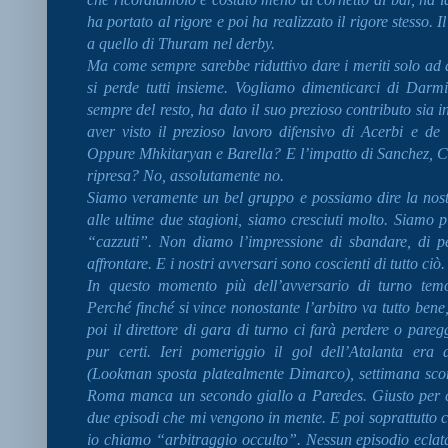
ha portato al rigore e poi ha realizzato il rigore stesso. 
a quello di Thuram nel derby.
Ma come sempre sarebbe riduttivo dare i meriti solo ad al
si perde tutti insieme. Vogliamo dimenticarci di Dar
sempre del resto, ha dato il suo prezioso contributo sia i
aver visto il prezioso lavoro difensivo di Acerbi e 
Oppure Mhkitaryan e Barella? E l’impatto di Sanchez, Car
ripresa? No, assolutamente no.
Siamo veramente un bel gruppo e possiamo dire la nostra
alle ultime due stagioni, siamo cresciuti molto. Siamo pi
“cazzuti”. Non diamo l’impressione di sbandare, di p
affrontare. E i nostri avversari sono coscienti di tutto ciò
In questo momento più dell’avversario di turno temo 
Perché finché si vince nonostante l’arbitro va tutto ben
poi il direttore di gara di turno ci farà perdere o pareg
pur certi. Ieri pomeriggio il gol dell’Atalanta era 
(Lookman sposta platealmente Dimarco), settimana scor
Roma manca un secondo giallo a Paredes. Giusto per ci
due episodi che mi vengono in mente. E poi soprattutto c
io chiamo “arbitraggio occulto”. Nessun episodio ecla