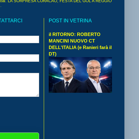
oal. LA SORPRESA CURACAO, FESTA DEL GOL A REGGIO
.
TATTARCI
POST IN VETRINA
il RITORNO: ROBERTO
MANCINI NUOVO CT
DELL'ITALIA (e Ranieri farà il
DT)