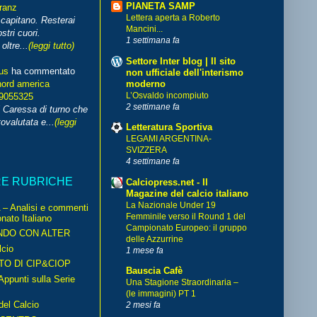
PIANETA SAMP
franz
Lettera aperta a Roberto
capitano. Resterai
Mancini...
stri cuori.
1 settimana fa
ltre...
(leggi tutto)
Settore Inter blog | Il sito
us
ha commentato
non ufficiale dell'interismo
moderno
nord america
L’Osvaldo incompiuto
99055325
2 settimane fa
i Caressa di turno che
ovalutata e...
(leggi
Letteratura Sportiva
LEGAMI ARGENTINA-
SVIZZERA
4 settimane fa
RE RUBRICHE
Calciopress.net - Il
Magazine del calcio italiano
La Nazionale Under 19
– Analisi e commenti
Femminile verso il Round 1 del
nato Italiano
Campionato Europeo: il gruppo
NDO CON ALTER
delle Azzurrine
cio
1 mese fa
TO DI CIP&CIOP
Bauscia Cafè
ppunti sulla Serie
Una Stagione Straordinaria –
(le immagini) PT 1
del Calcio
2 mesi fa