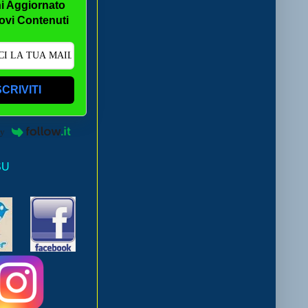
i Aggiornato
ovi Contenuti
SCRIVITI
by
SU