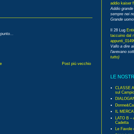
addio kaiser 
Addio grande 
sempre nei no
Grande uomo o
Il 28 Lug
Enti
punto...
taccuino dal 
appunti_014
Vallo a dire a
l'avevano sott
tutto)
e
Post più vecchio
LE NOST
CLASSE A 
sul Campio
DIALOGA
Donne&Cal
IL MERCA
LATO B – A
Cadetta
Le Favole 