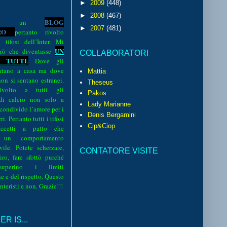
►
2009
(448)
►
2008
(467)
BLOG
o è un
►
2007
(481)
R
O
pertanto rivolto
i tifosi dell’Inter. Mi
UN
rò che diventasse
COLLABORATORI
 TUTTI
.
Dove gli
sentano a casa ma dove
Mattia
 non si sentano estranei.
Theseus
volto a tutti gli
Pakos
 di calcio non solo a
Lady Marianne
 condivido l’amore per i
Denis Bergamini
i. Pertanto tutti i tifosi
Cip&Ciop
ccetti a patto che
 un comportamento
vile. Potete scherzare,
CONTATORE VISITE
iro, fare sfottò purché
perino i limiti
e e del rispetto. Questo
interisti e non. Grazie!!!
R IS...