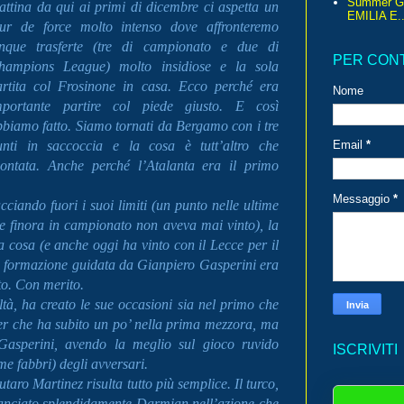
Summer G
attina da qui ai primi di dicembre ci aspetta un
EMILIA E..
our de force molto intenso dove affronteremo
inque trasferte (tre di campionato e due di
PER CON
hampions League) molto insidiose e la sola
artita col Frosinone in casa. Ecco perché era
Nome
mportante partire col piede giusto. E così
bbiamo fatto. Siamo tornati da Bergamo con i tre
unti in saccoccia e la cosa è tutt’altro che
Email
*
contata. Anche perché l’Atalanta era il primo
Messaggio
*
iando fuori i suoi limiti (un punto nelle ultime
he finora in campionato non aveva mai vinto), la
cosa (e anche oggi ha vinto con il Lecce per il
 la formazione guidata da Gianpiero Gasperini era
to. Con merito.
oltà, ha creato le sue occasioni sia nel primo che
er che ha subito un po’ nella prima mezzora, ma
Gasperini, avendo la meglio sul gioco ruvido
ISCRIVITI
me fabbri) degli avversari.
o Martinez risulta tutto più semplice. Il turco,
 lanciato splendidamente Darmian nell’azione che