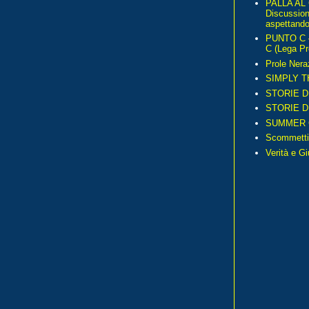
PALLA AL
Discussio
aspettando 
PUNTO C – 
C (Lega Pr
Prole Nera
SIMPLY T
STORIE D
STORIE D
SUMMER 
Scommetti
Verità e G