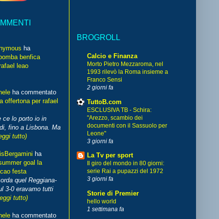
OMMENTI
BROGROLL
nymous
ha
Calcio e Finanza
bomba benfica
Morto Pietro Mezzaroma, nel
rafael leao
1993 rilevò la Roma insieme a
Franco Sensi
2 giorni fa
hele
ha commentato
 offertona per rafael
TuttoB.com
ESCLUSIVA TB - Schira:
"Arezzo, scambio dei
 ce lo porto io in
documenti con il Sassuolo per
di, fino a Lisbona. Ma
Leone"
eggi tutto)
3 giorni fa
isBergamini
ha
La Tv per sport
summer goal la
Il giro del mondo in 80 giorni:
cao festa
serie Rai a pupazzi del 1972
3 giorni fa
corda quel Reggiana-
l 3-0 eravamo tutti
Storie di Premier
leggi tutto)
hello world
1 settimana fa
hele
ha commentato