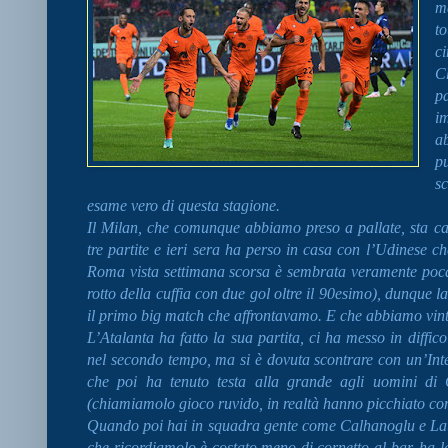
m
t
c
C
p
i
a
p
s
esame vero di questa stagione.
Il Milan, che comunque abbiamo preso a pallate, sta cacc
tre partite e ieri sera ha perso in casa con l’Udinese c
Roma vista settimana scorsa è sembrata veramente poca 
rotto della cuffia con due gol oltre il 90esimo), dunque
il primo big match che affrontavamo. E che abbiamo vin
L’Atalanta ha fatto la sua partita, ci ha messo in diffic
nel secondo tempo, ma si è dovuta scontrare con un’Int
che poi ha tenuto testa alla grande agli uomini di 
(chiamiamolo gioco ruvido, in realtà hanno picchiato co
Quando poi hai in squadra gente come Calhanoglu e Lautar
che ricordiamolo è costato meno di cornetto al bar, ha