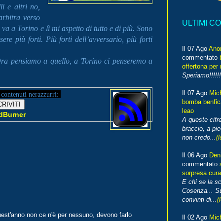
i e altri no,
arbitra verso
ULTIMI C
va a Torino e lì mi aspetto di tutto e di più. Sono
re più forti. Più forti dell’avversario, più forti
Il 07 Ago
Ano
commentato
. Ora pensiamo a quello, a Torino ci penseremo a
offertona per 
Speriamo!!!!!!
Il 07 Ago
Mic
 contenuti
nerazzurri:
bomba benfica
leao
dBurner
A queste cifre
braccio, a pie
non credo...
(l
Il 06 Ago
Den
commentato
sorpresa cura
E chi se la s
Cosenza... Su
convinti di...
(
est'anno non ce n'è per nessuno, devono farlo
Il 02 Ago
Mic