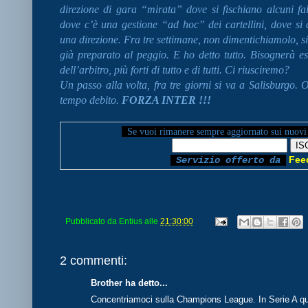
direzione di gara “mirata” dove si fischiano alcuni fall
dove c’è una gestione “ad hoc” dei cartellini, dove si 
una direzione. Fra tre settimane, non dimentichiamolo, si 
già preparato al peggio. E ho detto tutto. Bisognerà esse
dell’arbitro, più forti di tutto e di tutti. Ci riusciremo?
Un passo alla volta, fra tre giorni si va a Salisburgo
tempo debito.
FORZA INTER !!!
Se vuoi rimanere sempre aggiornato sui nuovi
Fee
Servizio offerto da
Pubblicato da
Entius
alle
21:30:00
2 commenti:
Brother ha detto...
Concentriamoci sulla Champions League. In Serie A qu