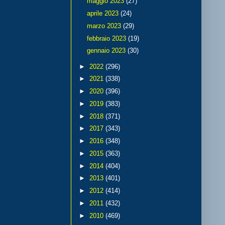
maggio 2023
(27)
aprile 2023
(24)
marzo 2023
(29)
febbraio 2023
(19)
gennaio 2023
(30)
►
2022
(296)
►
2021
(338)
►
2020
(396)
►
2019
(383)
►
2018
(371)
►
2017
(343)
►
2016
(348)
►
2015
(363)
►
2014
(404)
►
2013
(401)
►
2012
(414)
►
2011
(432)
►
2010
(469)