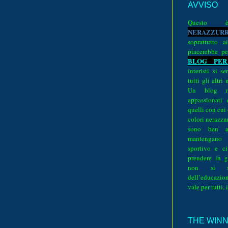
AVVISO
Quest
N
E
R
A
Z
Z
U
R
soprattutto a
piacerebbe pe
BLOG PER
interisti si 
tutti gli altri
Un blog ri
appassionati
quelli con cui
colori nerazzurr
sono ben a
mantengano
sportivo e ci
prendere in g
non si su
dell’educazion
vale per tutti, 
THE WINNE