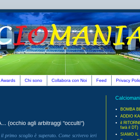
Awards
Chi sono
Collabora con Noi
Feed
Privacy Poli
Calcioman
BOMBA B
ADDIO KA
chio agli arbitraggi "occulti")
il RITORN
farà il DT)
SIAMO IL
 il primo scoglio è superato. Come scrivevo ieri