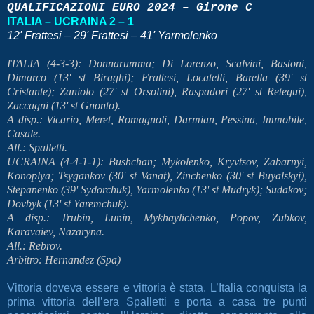
QUALIFICAZIONI EURO 2024 – Girone C
ITALIA – UCRAINA 2 – 1
1
2' Frattesi – 29' Frattesi – 41' Yarmolenko
ITALIA (4-3-3): Donnarumma; Di Lorenzo, Scalvini, Bastoni,
Dimarco (13' st Biraghi); Frattesi, Locatelli, Barella (39' st
Cristante); Zaniolo (27' st Orsolini), Raspadori (27' st Retegui),
Zaccagni (13' st Gnonto).
A disp.: Vicario, Meret, Romagnoli, Darmian, Pessina, Immobile,
Casale.
All.: Spalletti.
UCRAINA (4-4-1-1): Bushchan; Mykolenko, Kryvtsov, Zabarnyi,
Konoplya; Tsygankov (30' st Vanat), Zinchenko (30' st Buyalskyi),
Stepanenko (39' Sydorchuk), Yarmolenko (13' st Mudryk); Sudakov;
Dovbyk (13' st Yaremchuk).
A disp.: Trubin, Lunin, Mykhaylichenko, Popov, Zubkov,
Karavaiev, Nazaryna.
All.: Rebrov.
Arbitro: Hernandez (Spa)
Vittoria doveva essere e vittoria è stata. L’Italia conquista la
prima vittoria dell’era Spalletti e porta a casa tre punti