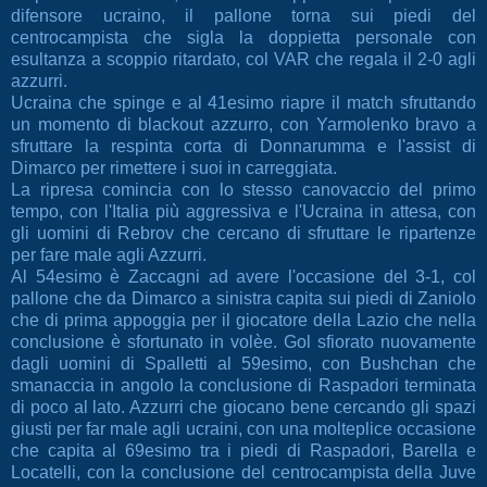
difensore ucraino, il pallone torna sui piedi del
centrocampista che sigla la doppietta personale con
esultanza a scoppio ritardato, col VAR che regala il 2-0 agli
azzurri.
Ucraina che spinge e al 41esimo riapre il match sfruttando
un momento di blackout azzurro, con Yarmolenko bravo a
sfruttare la respinta corta di Donnarumma e l'assist di
Dimarco per rimettere i suoi in carreggiata.
La ripresa comincia con lo stesso canovaccio del primo
tempo, con l'Italia più aggressiva e l'Ucraina in attesa, con
gli uomini di Rebrov che cercano di sfruttare le ripartenze
per fare male agli Azzurri.
Al 54esimo è Zaccagni ad avere l'occasione del 3-1, col
pallone che da Dimarco a sinistra capita sui piedi di Zaniolo
che di prima appoggia per il giocatore della Lazio che nella
conclusione è sfortunato in volèe. Gol sfiorato nuovamente
dagli uomini di Spalletti al 59esimo, con Bushchan che
smanaccia in angolo la conclusione di Raspadori terminata
di poco al lato. Azzurri che giocano bene cercando gli spazi
giusti per far male agli ucraini, con una molteplice occasione
che capita al 69esimo tra i piedi di Raspadori, Barella e
Locatelli, con la conclusione del centrocampista della Juve