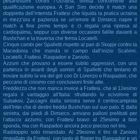
pesantissimi contro l’Ucraina, diretta concorrente alla
qualificazione europea. A San Siro decide il match una
doppietta dell’interista Frattesi che liquida la pratica ucraina
in mezz’ora e pazienza se un’errore di Dimarco riapre il
match a fine primo tempo e ci regala una ripresa al
cardiopalma, seppur con diverse occasioni fallite davanti a
Bushchan e la traversa che ferma Locatelli.
Cinque cambi per Spalletti rispetto al pari di Skopje contro la
Macedonia che manda in campo dall’inizio Scalvini,
Locatelli, Frattesi, Raspadori e Zaniolo.
Azzurri che provano a essere subito aggressivi, con una
partenza in avanti degli uomini di Spalletti che tentano di
trovare subito la via del gol con Di Lorenzo e Raspadori, che
peccano di cinismo con conclusioni finite alte.
Freddezza che non manca invece a Frattesi, che al 12esimo
regala il vantaggio all'Italia: sfruttando lo scivolone di
Subakov, Zaccagni dalla sinistra serve il centrocampista
dell'Inter che di destro fredda Bushchan sul suo palo. E dalla
sinistra, dai piedi di Dimarco, arrivano palloni prelibati per
l'attacco azzurro, con Frattesi bravo al 25esimo a fare
sponda, ma con Raspadori ancora poco preciso nel tiro.
Raddoppio solo rimandato. Al 29esimo il tiro di Zaniolo
rimpallato da Frattesi, con tanto di flipper tra Raspadori e un