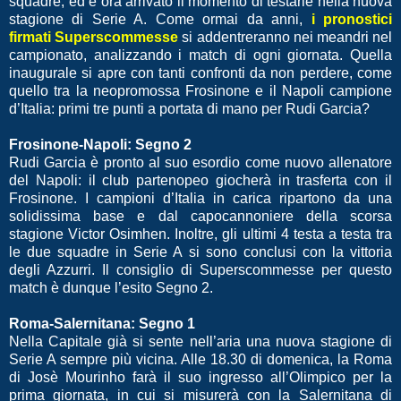
squadre, ed è ora arrivato il momento di testarle nella nuova
stagione di Serie A. Come ormai da anni,
i pronostici
firmati Superscommesse
si addentreranno nei meandri nel
campionato, analizzando i match di ogni giornata. Quella
inaugurale si apre con tanti confronti da non perdere, come
quello tra la neopromossa Frosinone e il Napoli campione
d’Italia: primi tre punti a portata di mano per Rudi Garcia?
Frosinone-Napoli: Segno 2
Rudi Garcia è pronto al suo esordio come nuovo allenatore
del Napoli: il club partenopeo giocherà in trasferta con il
Frosinone. I campioni d’Italia in carica ripartono da una
solidissima base e dal capocannoniere della scorsa
stagione Victor Osimhen. Inoltre, gli ultimi 4 testa a testa tra
le due squadre in Serie A si sono conclusi con la vittoria
degli Azzurri. Il consiglio di Superscommesse per questo
match è dunque l’esito Segno 2.
Roma-Salernitana: Segno 1
Nella Capitale già si sente nell’aria una nuova stagione di
Serie A sempre più vicina. Alle 18.30 di domenica, la Roma
di Josè Mourinho farà il suo ingresso all’Olimpico per la
prima giornata, in cui si misurerà con la Salernitana di