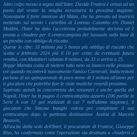
Altro colpo messo a segno dall’Inter. Davide Frattesi è ormai ad un
passo dal vestire la maglia nerazzurra la prossima stagione.
Nonostante il forte interesse del Milan, che ha provato ad inserirsi
mettendo sul tavolo i cartellini di Lorenzo Colombo e/o Daniel
Maldini, l'Inter ha dato l'accelerata probabilmente decisiva ed è
pronta a chiudere per il centrocampista del Sassuolo sulla base di
un prestito con obbligo di riscatto.
Queste le cifre: 33 milioni più 5 bonus più obbligo di riscatto che
scatta a febbraio 2024 più il 10 per cento da eventuale futura
vendita, con Mulattieri valutato 8 milioni, da 33 si arriva a 25.
Beppe Marotta conta di mettere tutto nero su bianco nelle prossime
ore quando incontrerà nuovamente l'amico Carnevali. Indiscrezioni
parlano di un quinquennale di poco meno di 3 milioni all'anno per
il giocatore che potrebbe fare le visite mediche venerdì prossimo.
Superata quindi la concorrenza dei rossoneri e anche quella del
Napoli, l'Inter ha in pugno il centrocampista azzurro (106 partite in
Serie A con 13 gol realizzati di cui 7 nell'ultima stagione), il
giocatore che Simone Inzaghi voleva per completare il suo
centrocampo dopo la partenza destinazione Arabia di Marcelo
Brozovic.
All'uscita dalla sede dell'Inter, il procuratore di Frattesi, Giuseppe
Riso, ha confermato come l'operazione sia destinata a chiudersi a