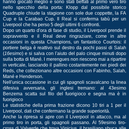
hanno giocato meglio e sono stati beffati al primo vero tiro
nello specchio della porta: Klopp dal possibile storico
Quadruple chiude la stagione con sole due coppette, la FA
Cup e la Carabao Cup. Il Real si conferma tabù per un
Liverpool che ha perso 5 degli ultimi 6 confronti.
Dopo un quarto d'ora di fase di studio, il Liverpool prende il
sopravvento e il Real deve ringraziare, come in altre
occasioni in questa Champions, un fantastico Courtois: il
portiere belga è reattivo sul destro da pochi passi di Salah
(
16esimo
) e si salva con l'aiuto del palo cinque minuti dopo
sulla botta di Mané. I merengues non riescono mai a ripartire
in verticale, lasciando il pallino costantemente nei piedi dei
Reds, che collezionano altre occasioni con Fabinho, Salah,
Mané e Henderson.
Nell'unica occasione in cui gli spagnoli scavalcano la linea
difesiva avversaria, gli inglesi tremano: al 43esimo
Benzema scatta sul filo del fuorigioco e segna ma è in
fuorigioco
Le statistiche della prima frazione dicono 10 tiri a 1 per il
Liverpool, dati che confermano la grande superiorità.
Anche la ripresa si apre con il Liverpool in attacco, ma al
primo tiro in porta, gli spagnoli passano. Al 59esimo tiro-
cross di Valverde che trova Vinicius, il brasiliano sbuca alle