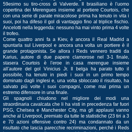
59esimo su tiro-cross di Valverde. Il brasiliano è l'uomo
copertina dei Merengues insieme al portiere Courtois, che
con una serie di parate miracolose prima ha tenuto in vita i
suoi, poi ha difeso il gol di vantaggio fino al triplice fischio.
Ancelotti nella leggenda: nessuno ha mai vinto prima 4 volte
il trofeo.
Come quattro anni fa a Kiev, è ancora il Real Madrid a
spuntarla sul Liverpool e ancora una volta un portiere è il
grande protagonista. Se allora i Reds vennero traditi da
Karius, autore di due papere clamorose nel 3-1 finale,
stasera Courtois è l'eroe in casa merengue insieme
all'autore del gol Vinicius Jr. Il belga ha parato tutto il
possibile, ha tenuto in piedi i suoi in un primo tempo
dominato dagli inglesi e, una volta sbloccato il risultato, ha
salvato più volte i suoi compagni, come mai prima un
estremo difensore in una finale.
Gli spagnoli chiudono nel migliore dei modi una
straordinaria cavalcata che li ha visti in precedenza far fuori
PSG, Chelsea e Manchester City, ma gli applausi vanno
anche al Liverpool, premiato da tutte le statistiche (23 tiri a 3
e 70 azioni offensive contro 24) ma condannato da un
risultato che lascia parecchie recriminazioni, perché i Reds