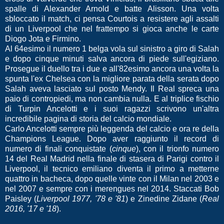
spalle di Alexander Arnold e batte Alisson. Una volta
sbloccato il match, ci pensa Courtois a resistere agli assalti
di un Liverpool che nel frattempo si gioca anche le carte
Diogo Jota e Firmino.
Al 64esimo il numero 1 belga vola sul sinistro a giro di Salah
e dopo cinque minuti salva ancora di piede sull'egiziano.
Prosegue il duello tra i due e all'82esimo ancora una volta la
spunta l'ex Chelsea con la migliore parata della serata dopo
Salah aveva lasciato sul posto Mendy. Il Real spreca una
paio di contropiedi, ma non cambia nulla. E al triplice fischio
di Turpin Ancelotti e i suoi ragazzi scrivono un'altra
incredibile pagina di storia del calcio mondiale.
Carlo Ancelotti sempre più leggenda del calcio e ora re della
Champions League. Dopo aver raggiunto il record di
numero di finali conquistate (
cinque
), con il trionfo numero
14 del Real Madrid nella finale di stasera di Parigi contro il
Liverpool, il tecnico emiliano diventa il primo a metterne
quattro in bacheca, dopo quelle vinte con il Milan nel 2003 e
nel 2007 e sempre con i merengues nel 2014. Staccati Bob
Paisley (
Liverpool 1977, '78 e '81
) e Zinedine Zidane (
Real
2016, '17 e '18
).