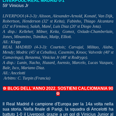
LIVERPOOL-REAL MADRID 0-1
59’ Vinicius Jr
LIVERPOOl (4-3-3): Alisson, Alexander-Arnold, Konaté, Van Dijk,
Robertson, Henderson (32' st Keita), Fabinho, Thiago Alcantara
(32' st Firmino), Salah, Mané, Luis Diaz (20' st Diogo Jota).
A disp.: Kelleher, Milner, Keita, Gomez, Oxlade-Chamberlain,
Jones, Minamino, Tsimikas, Matip, Elliott.
All.: Klopp
REAL MADRID (4-3-3): Courtois; Carvajal, Militao, Alaba,
Mendy; Modric (45' st Ceballos), Casemiro, Kroos; Valverde (40' st
Camavinga), Benzema, Vinicius Jr (48' st Rodrygo).
A disp.: Lunin, Nacho, Hazard, Asensio, Marcelo, Lucas Vazquez,
Bale, Isco, Mariano Diaz.
All.: Ancelotti
Arbitro: C. Turpin (Francia)
⚽
BLOG DELL'ANNO 2022.
SOSTIENI
CALCIOMANIA 90
⚽
Il Real Madrid è campione d'Europa per la 14a volta nella
sua storia. Nella finale di Parigi, la squadra di Ancelotti ha
battuto 1-0 il Liverpool, grazie a un gol di Vinicius Junior al