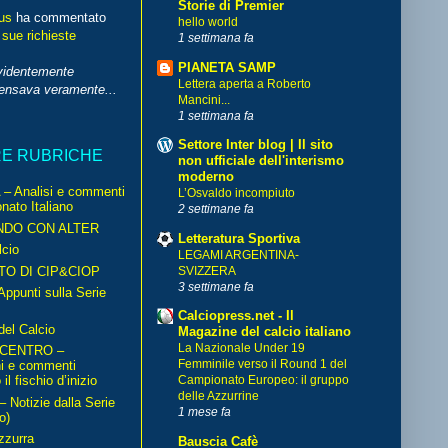
Storie di Premier
us
ha commentato
hello world
 sue richieste
1 settimana fa
PIANETA SAMP
videntemente
Lettera aperta a Roberto
pensava veramente...
Mancini...
1 settimana fa
Settore Inter blog | Il sito
RE RUBRICHE
non ufficiale dell'interismo
moderno
– Analisi e commenti
L’Osvaldo incompiuto
nato Italiano
2 settimane fa
NDO CON ALTER
Letteratura Sportiva
cio
LEGAMI ARGENTINA-
TO DI CIP&CIOP
SVIZZERA
3 settimane fa
ppunti sulla Serie
Calciopress.net - Il
del Calcio
Magazine del calcio italiano
La Nazionale Under 19
 CENTRO –
Femminile verso il Round 1 del
ni e commenti
il fischio d’inizio
Campionato Europeo: il gruppo
delle Azzurrine
Notizie dalla Serie
1 mese fa
o)
zzurra
Bauscia Cafè