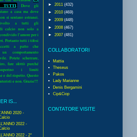
►
2011
(432)
 TUTTI
.
Dove gli
sentano a casa ma dove
►
2010
(469)
 non si sentano estranei.
►
2009
(448)
volto a tutti gli
►
2008
(467)
 di calcio non solo a
 condivido l’amore per i
►
2007
(481)
i. Pertanto tutti i tifosi
ccetti a patto che
COLLABORATORI
 un comportamento
vile. Potete scherzare,
Mattia
iro, fare sfottò purché
Theseus
perino i limiti
Pakos
e e del rispetto. Questo
interisti e non. Grazie!!!
Lady Marianne
Denis Bergamini
Cip&Ciop
R IS...
CONTATORE VISITE
'ANN0 2020 -
Calcio
L'ANNO 2022 -
Calcio
'ANNO 2022 - 2°