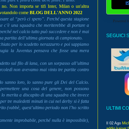
I
no. Non importa se tifi Inter, Milan o un'altra
votandolo come
BLOG DELL'ANNO 2022
ssare al “però ci spero”. Perché questa stagione
Powered 
 se c’è una squadra che meriterebbe di portare a
 perché nel calcio tutto può succedere e non è mai
SEGUICI 
ima partita dell’ultima giornata di campionato.
chiato per lo scudetto nerazzurro e poi sappiamo
rugia la Juventus pensava che fosse una mera
tto sul filo di lana, con un sorpasso all’ultima
coledì non avevamo mai vinto tre partite contro
o sanno loro, lo sanno pure gli Dei del Calcio.
 permettere una cosa del genere, non possono
 lo merita a discapito di una squadra che invece
r tre maledetti minuti in cui nel derby si è fatta
to (vabbè, quest’ultimo periodo non l’ho scritto
ULTIMI C
tamente improbabile, perché nulla è impossibile),
Il 02 Ago
Mic
addio kaiser 