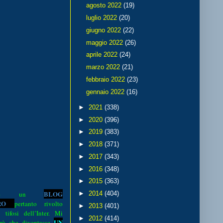
agosto 2022
(19)
luglio 2022
(20)
giugno 2022
(22)
maggio 2022
(26)
aprile 2022
(24)
marzo 2022
(21)
febbraio 2022
(23)
gennaio 2022
(16)
►
2021
(338)
►
2020
(396)
►
2019
(383)
►
2018
(371)
►
2017
(343)
►
2016
(348)
►
2015
(363)
BLOG
►
2014
(404)
o è un
R
O
pertanto rivolto
►
2013
(401)
i tifosi dell’Inter. Mi
►
2012
(414)
UN
rò che diventasse