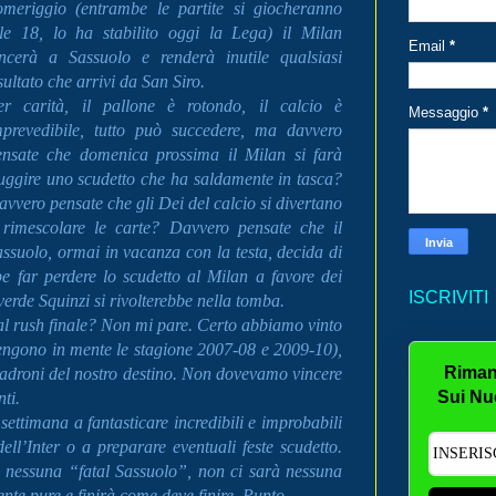
omeriggio (entrambe le partite si giocheranno
lle 18, lo ha stabilito oggi la Lega) il Milan
Email
*
incerà a Sassuolo e renderà inutile qualsiasi
sultato che arrivi da San Siro.
er carità, il pallone è rotondo, il calcio è
Messaggio
*
mprevedibile, tutto può succedere, ma davvero
ensate che domenica prossima il Milan si farà
fuggire uno scudetto che ha saldamente in tasca?
vvero pensate che gli Dei del calcio si divertano
 rimescolare le carte? Davvero pensate che il
ssuolo, ormai in vacanza con la testa, decida di
be far perdere lo scudetto al Milan a favore dei
ISCRIVITI
verde Squinzi si rivolterebbe nella tomba.
o al rush finale? Non mi pare. Certo abbiamo vinto
vengono in mente le stagione 2007-08 e 2009-10),
Riman
adroni del nostro destino. Non dovevamo vincere
Sui Nu
nti.
settimana a fantasticare incredibili e improbabili
ell’Inter o a preparare eventuali feste scudetto.
 nessuna “fatal Sassuolo”, non ci sarà nessuna
nte pure e finirà come deve finire. Punto.