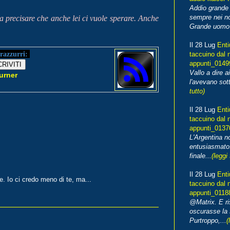
Addio grande 
sempre nei no
 a precisare che anche lei ci vuole sperare. Anche
Grande uomo o
Il 28 Lug
Enti
razzurri:
taccuino dal 
appunti_014
Vallo a dire a
urner
l'avevano sott
tutto)
Il 28 Lug
Enti
taccuino dal 
appunti_013
L'Argentina 
entusiasmato
finale...
(leggi 
Il 28 Lug
Enti
. Io ci credo meno di te, ma...
taccuino dal 
appunti_0118
@Matrix. E ri
oscurasse la 
Purtroppo,...
(