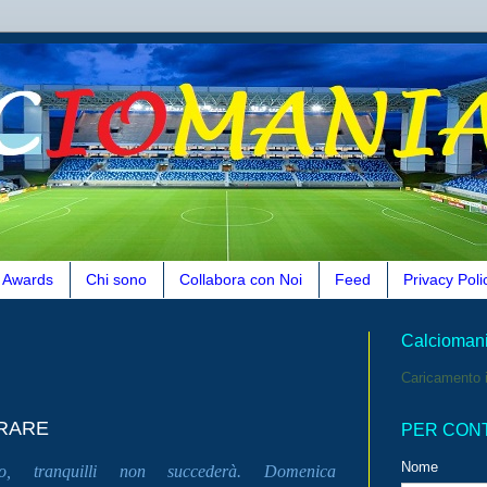
Awards
Chi sono
Collabora con Noi
Feed
Privacy Poli
Calcioman
Caricamento i
ERARE
PER CON
Nome
o, tranquilli non succederà. Domenica