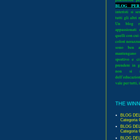
BLOG PER
interisti si 
tutti gli altri
Un blog ri
appassionati
quelli con cui
colori nerazzurr
sono ben a
mantengano
sportivo e ci
prendere in g
non si su
dell’educazion
vale per tutti, 
THE WINNE
BLOG DEL
Categoria 
BLOG DEL
Categoria 
BLOG DELL