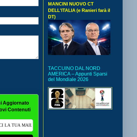
MANCINI NUOVO CT
DELL'ITALIA (e Ranieri farà il
DT)
TACCUINO DAL NORD
AMERICA – Appunti Sparsi
del Mondiale 2026
i Aggiornato
ovi Contenuti