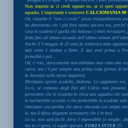
Non importa se ci credi oppure no, se ci speri oppure 
squadra. L'importante è sostenere
CALCIOMANIA 90
Ok, esaurito il “non ci credo” posso tranquillamente pa
ha dimostrato che i più forti siamo ancora noi, perché
casa lo scudetto è quella che indossa i colori nerazzurri,
finita fino all’ultimo secondo dell’ultimo minuto dell’ult
Anche il 5 maggio di 20 anni fa sembrava tutto apparec
tutti come è andata a finire. E due anni prima a Pe
formalità e poi…
Ok, è vero, storicamente non abbiamo mai vinto uno scude
curva, ma c’è pur sempre una prima volta (prima di mer
la Juventus nella stessa stagione).
Meritiamo questo scudetto, diobono. Lo sappiamo noi, l
Ecco, se esistono degli Dei del Calcio non possono
permettere che lo scudetto lo vinca una squadra che non
lo meriterebbe eccome e che perderebbe lo scudetto solo pe
rimontare una partita che stava vincendo con ampio meri
io, ma il tifoso sfegatato nerazzurro che è in me).
Lo so, non sarà facile, forse è impossibile (o meglio, al
ma io ci spero, ci voglio sperare.
FORZA INTER !!!