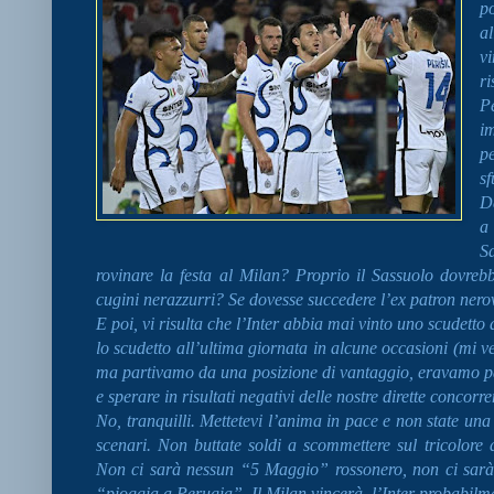
p
a
v
ri
P
i
p
s
Da
a
Sa
rovinare la festa al Milan? Proprio il Sassuolo dovreb
cugini nerazzurri? Se dovesse succedere l’ex patron nero
E poi, vi risulta che l’Inter abbia mai vinto uno scudett
lo scudetto all’ultima giornata in alcune occasioni (mi 
ma partivamo da una posizione di vantaggio, eravamo p
e sperare in risultati negativi delle nostre dirette concorre
No, tranquilli. Mettetevi l’anima in pace e non state una 
scenari. Non buttate soldi a scommettere sul tricolore d
Non ci sarà nessun “5 Maggio” rossonero, non ci sarà
“pioggia a Perugia”. Il Milan vincerà, l’Inter probabilme