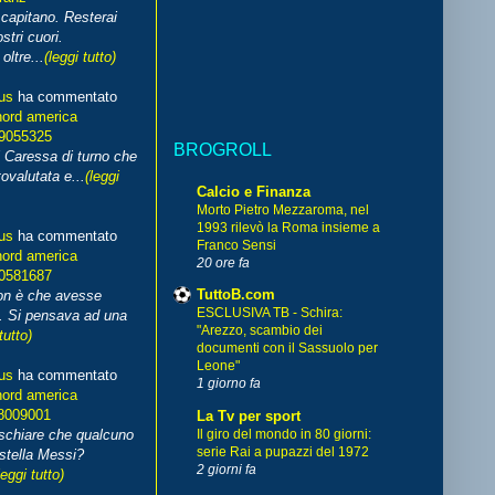
capitano. Resterai
stri cuori.
ltre...
(leggi tutto)
us
ha commentato
nord america
99055325
BROGROLL
i Caressa di turno che
ovalutata e...
(leggi
Calcio e Finanza
Morto Pietro Mezzaroma, nel
1993 rilevò la Roma insieme a
us
ha commentato
Franco Sensi
nord america
20 ore fa
70581687
TuttoB.com
non è che avesse
ESCLUSIVA TB - Schira:
. Si pensava ad una
"Arezzo, scambio dei
tutto)
documenti con il Sassuolo per
Leone"
us
ha commentato
1 giorno fa
nord america
8009001
La Tv per sport
schiare che qualcuno
Il giro del mondo in 80 giorni:
serie Rai a pupazzi del 1972
stella Messi?
2 giorni fa
leggi tutto)