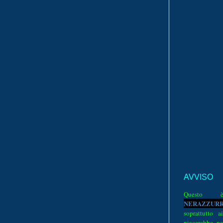
AVVISO
Quest
N
E
R
A
Z
Z
U
R
soprattutto a
piacerebbe pe