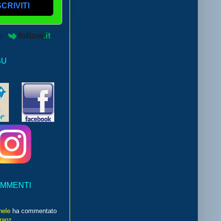
SCRIVITI
by
SU
OMMENTI
hele
ha commentato
franz