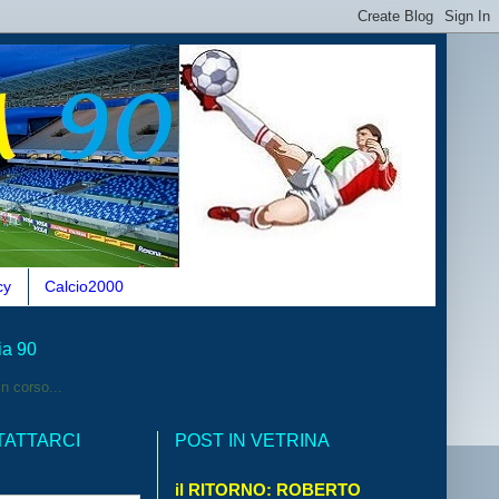
cy
Calcio2000
ia 90
n corso...
TATTARCI
POST IN VETRINA
il RITORNO: ROBERTO