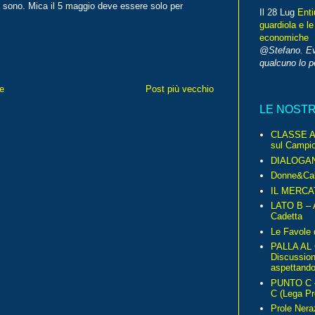
ci sono. Mica il 5 maggio deve essere solo per
Il 28 Lug
Enti
guardiola e le
economiche
@Stefano. E
qualcuno lo 
e
Post più vecchio
LE NOST
CLASSE A 
sul Campio
DIALOGA
Donne&Cal
IL MERCA
LATO B – A
Cadetta
Le Favole 
PALLA AL
Discussio
aspettando 
PUNTO C – 
C (Lega Pr
Prole Nera