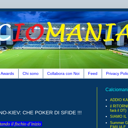
Awards
Chi sono
Collabora con Noi
Feed
Privacy Poli
Calcioman
ADDIO KA
il RITORN
farà il DT)
NO-KIEV: CHE POKER DI SFIDE !!!
SIAMO IL
Summer G
ndo il fischio d’inizio
EMILIA E..