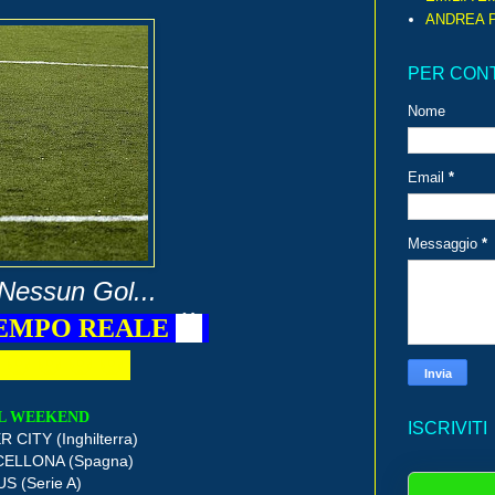
ANDREA P
PER CON
Nome
Email
*
Messaggio
*
Nessun Gol...
EMPO REALE
📺
⚽
⚽
⚽
⚽
EL WEEKEND
ISCRIVITI
CITY (Inghilterra)
CELLONA (Spagna)
S (Serie A)