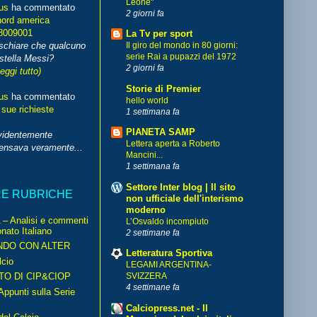
Leone"
us
ha commentato
2 giorni fa
nord america
8009001
La Tv per sport
schiare che qualcuno
Il giro del mondo in 80 giorni:
serie Rai a pupazzi del 1972
stella Messi?
2 giorni fa
leggi tutto)
Storie di Premier
us
ha commentato
hello world
 sue richieste
1 settimana fa
PIANETA SAMP
videntemente
Lettera aperta a Roberto
pensava veramente...
Mancini...
1 settimana fa
Settore Inter blog | Il sito
RE RUBRICHE
non ufficiale dell'interismo
moderno
– Analisi e commenti
L’Osvaldo incompiuto
nato Italiano
2 settimane fa
NDO CON ALTER
Letteratura Sportiva
cio
LEGAMI ARGENTINA-
TO DI CIP&CIOP
SVIZZERA
4 settimane fa
ppunti sulla Serie
Calciopress.net - Il