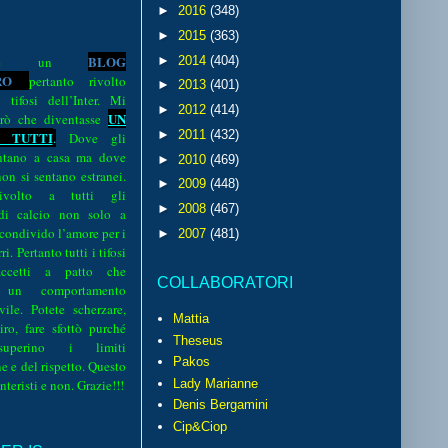
►
2016
(348)
►
2015
(363)
BLOG
►
2014
(404)
o è un
R
O
pertanto rivolto
►
2013
(401)
i tifosi dell’Inter. Mi
►
2012
(414)
UN
rò che diventasse
►
2011
(432)
 TUTTI
.
Dove gli
sentano a casa ma dove
►
2010
(469)
 non si sentano estranei.
►
2009
(448)
volto a tutti gli
►
2008
(467)
 di calcio non solo a
 condivido l’amore per i
►
2007
(481)
i. Pertanto tutti i tifosi
ccetti a patto che
COLLABORATORI
 un comportamento
vile. Potete scherzare,
Mattia
iro, fare sfottò purché
Theseus
perino i limiti
Pakos
e e del rispetto. Questo
interisti e non. Grazie!!!
Lady Marianne
Denis Bergamini
Cip&Ciop