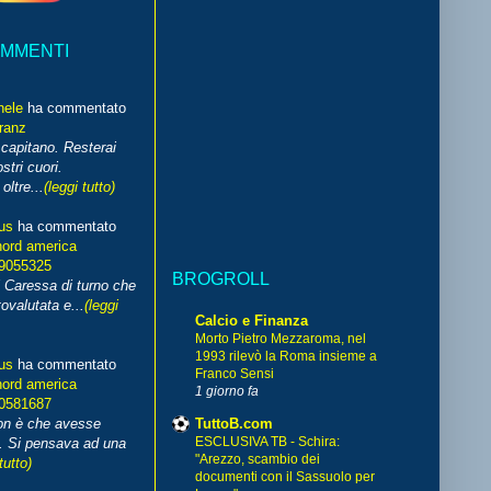
OMMENTI
hele
ha commentato
franz
capitano. Resterai
stri cuori.
ltre...
(leggi tutto)
us
ha commentato
nord america
99055325
BROGROLL
i Caressa di turno che
ovalutata e...
(leggi
Calcio e Finanza
Morto Pietro Mezzaroma, nel
1993 rilevò la Roma insieme a
us
ha commentato
Franco Sensi
nord america
1 giorno fa
70581687
TuttoB.com
non è che avesse
ESCLUSIVA TB - Schira:
. Si pensava ad una
"Arezzo, scambio dei
tutto)
documenti con il Sassuolo per