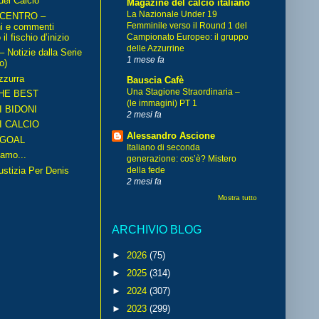
del Calcio
Magazine del calcio italiano
La Nazionale Under 19
 CENTRO –
Femminile verso il Round 1 del
ni e commenti
il fischio d’inizio
Campionato Europeo: il gruppo
delle Azzurrine
Notizie dalla Serie
1 mese fa
o)
zzurra
Bauscia Cafè
Una Stagione Straordinaria –
HE BEST
(le immagini) PT 1
I BIDONI
2 mesi fa
I CALCIO
Alessandro Ascione
GOAL
Italiano di seconda
amo...
generazione: cos’è? Mistero
iustizia Per Denis
della fede
2 mesi fa
Mostra tutto
ARCHIVIO BLOG
►
2026
(75)
►
2025
(314)
►
2024
(307)
►
2023
(299)