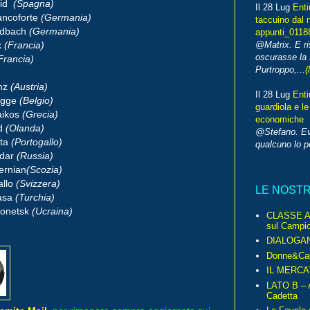
rid
(Spagna)
Il 28 Lug
Enti
ancoforte
(Germania)
taccuino dal 
adbach
(Germania)
appunti_0118
x
(Francia)
@Matrix. E ri
oscurasse la 
Francia)
Purtroppo,...
(
inz
(Austria)
Il 28 Lug
Enti
ugge
(Belgio)
guardiola e le
aikos
(Grecia)
economiche
d
(Olanda)
@Stefano. E
ta
(Portogallo)
qualcuno lo 
odar
(Russia)
ernian
(Scozia)
llo
(Svizzera)
LE NOST
asa
(Turchia)
Donetsk
(Ucraina)
CLASSE A 
sul Campio
DIALOGA
Donne&Cal
IL MERCA
LATO B – A
Cadetta