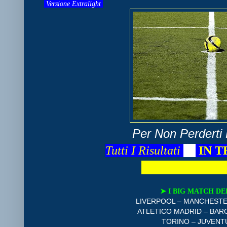
Versione Extralight
Per Non Perderti 
Tutti I Risultati
📺
IN T
⚽
⚽
⚽
⚽
⚽
⚽
➤
I BIG MATCH D
LIVERPOOL – MANCHESTER 
ATLETICO MADRID – BAR
TORINO – JUVENTU