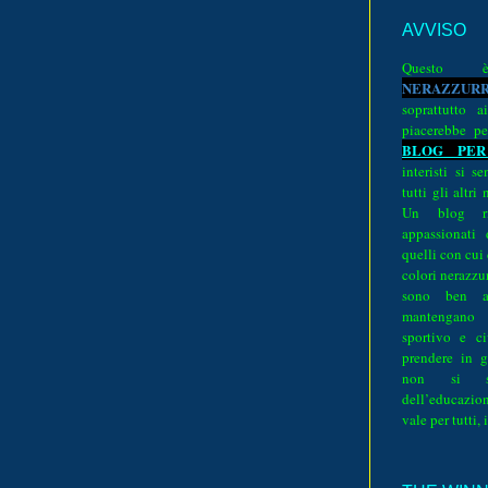
AVVISO
Quest
N
E
R
A
Z
Z
U
R
soprattutto a
piacerebbe pe
BLOG PER
interisti si 
tutti gli altri
Un blog ri
appassionati
quelli con cui
colori nerazzurr
sono ben a
mantengano
sportivo e ci
prendere in g
non si su
dell’educazion
vale per tutti, 