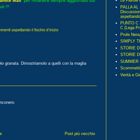
amite Mail
per rimanere sempre aggiornato sui
Le Favole 
ti !!!
PALLA AL
Discussio
aspettando 
PUNTO C – 
C (Lega Pr
nti aspettando il fischio d’inizio
Prole Nera
SIMPLY T
STORIE D
STORIE D
SUMMER 
lo granata. Dimostriamolo a quelli con la maglia
Scommetti
Verità e G
anconero.
e
Post più vecchio