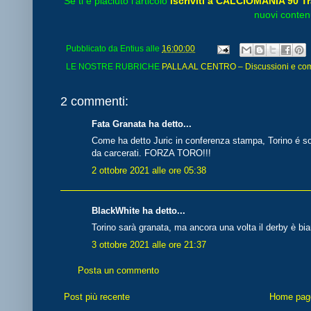
Se ti è piaciuto l’articolo
Iscriviti a CALCIOMANIA 90 Tr
nuovi contenu
Pubblicato da
Entius
alle
16:00:00
LE NOSTRE RUBRICHE
PALLA AL CENTRO – Discussioni e comme
2 commenti:
Fata Granata ha detto...
Come ha detto Juric in conferenza stampa, Torino é so
da carcerati. FORZA TORO!!!
2 ottobre 2021 alle ore 05:38
BlackWhite ha detto...
Torino sarà granata, ma ancora una volta il derby è bi
3 ottobre 2021 alle ore 21:37
Posta un commento
Post più recente
Home pag