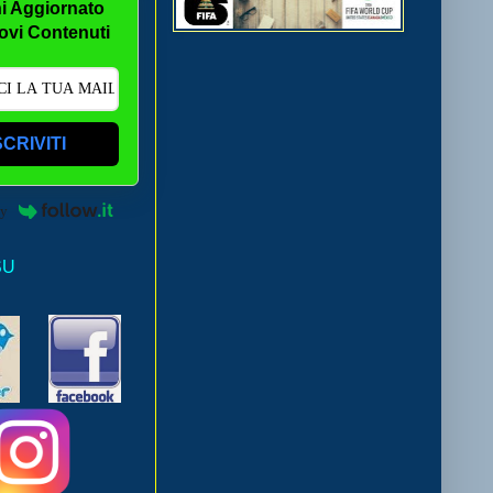
i Aggiornato
ovi Contenuti
SCRIVITI
by
SU