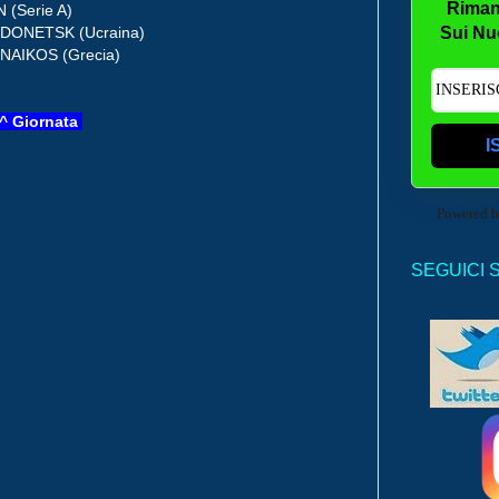
Riman
 (Serie A)
DONETSK (Ucraina)
Sui Nu
NAIKOS (Grecia)
 7^ Giornata
I
Powered 
SEGUICI 