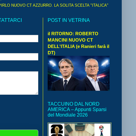
IRLO NUOVO CT AZZURRO. LA SOLITA SCELTA "ITALICA"
TATTARCI
POST IN VETRINA
il RITORNO: ROBERTO
MANCINI NUOVO CT
DELL'ITALIA (e Ranieri farà il
DT)
TACCUINO DAL NORD
AMERICA – Appunti Sparsi
del Mondiale 2026