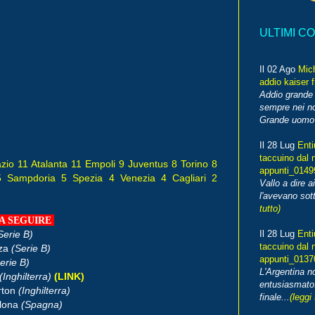
ULTIMI C
Il 02 Ago
Mic
addio kaiser 
Addio grande 
sempre nei no
Grande uomo o
Il 28 Lug
Enti
taccuino dal 
io 11 Atalanta 11 Empoli 9 Juventus 8 Torino 8
appunti_014
 Sampdoria 5 Spezia 4 Venezia 4 Cagliari 2
Vallo a dire a
l'avevano sott
tutto)
A SEGUIRE
Serie B)
Il 28 Lug
Enti
taccuino dal 
nza
(Serie B)
appunti_013
erie B)
L'Argentina 
(Inghilterra)
(LINK)
entusiasmato
rton
(Inghilterra)
finale...
(leggi 
llona
(Spagna)