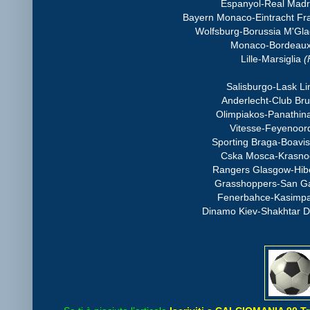
Espanyol-Real Mad
Bayern Monaco-Eintracht Fr
Wolfsburg-Borussia M'Gl
Monaco-Bordeau
Lille-Marsiglia
(
Salisburgo-Lask L
Anderlecht-Club Br
Olimpiakos-Panathin
Vitesse-Feyenoor
Sporting Braga-Boavis
Cska Mosca-Krasn
Rangers Glasgow-Hib
Grasshoppers-San Ga
Fenerbahce-Kasimp
Dinamo Kiev-Shakhtar 