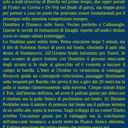
solo a tratti (
traversa di Barella nel primo tempo, due super parate
di Pyatov su Correa e De Vrij nel finale di gara
), ma troppo poco
per portare a casa tre punti che potevano essere fondamentali per il
prosieguo nella massima competizione europea.
Dumfries e Dimarco sulle fasce, Vecino preferito a Calhanoglu.
Queste le novità di formazioni di Inzaghi rispetto all’undici titolare
sceso in campo sabato pomeriggio.
Lo Shakhtar parte subito forte. Prima emozione dopo 5 minuti, ma
il tiro di Solomon finisce di poco sul fondo, sfiorando il palo alla
destra di Handanovic. All'11esimo brutto infortunio per Traoré. In
uno scontro di gioco fortuito con Dumfries il giovane attaccante
degli ucraini si fa male al ginocchio ed è costretto a lasciare il
campo in barella. L'Inter al 15esimo va vicinissima al vantaggio:
Brozovic guida un contropiede velocissimo, passaggio illuminante
sulla trequarti per Barella che prova il tiro a giro dai 20 metri ma la
palla si stampa clamorosamente sulla traversa. Cinque minuti dopo
è Tete, dall'interno dell'area, ad avere il pallone giusto per sbloccare
il risultato ma la palla finisce di pochissimo sul fondo. Al 30esimo
Pedrinho tenta il sinistro di potenza dal limite ma il pallone termina
di un soffio alto sopra la traversa. Sugli sviluppi di un corner Dzeko
avrebbe l'occasione giusta per il vantaggio ma la conclusione
dell'attaccante bosniaco, a pochi metri da Pyatov, finisce altissima.
È l'ultima emozione del primo tempo che termina senza gol.