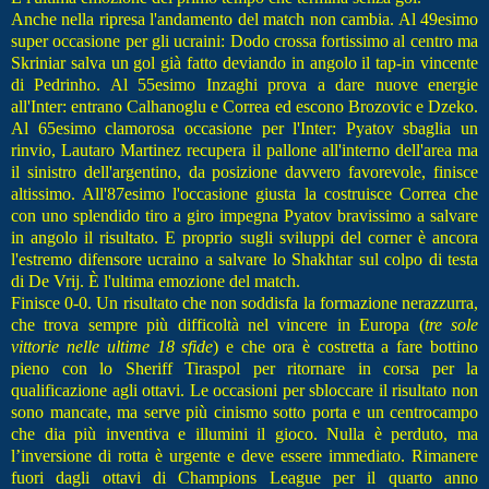
Anche nella ripresa l'andamento del match non cambia. Al 49esimo
super occasione per gli ucraini: Dodo crossa fortissimo al centro ma
Skriniar salva un gol già fatto deviando in angolo il tap-in vincente
di Pedrinho. Al 55esimo Inzaghi prova a dare nuove energie
all'Inter: entrano Calhanoglu e Correa ed escono Brozovic e Dzeko.
Al 65esimo clamorosa occasione per l'Inter: Pyatov sbaglia un
rinvio, Lautaro Martinez recupera il pallone all'interno dell'area ma
il sinistro dell'argentino, da posizione davvero favorevole, finisce
altissimo. All'87esimo l'occasione giusta la costruisce Correa che
con uno splendido tiro a giro impegna Pyatov bravissimo a salvare
in angolo il risultato. E proprio sugli sviluppi del corner è ancora
l'estremo difensore ucraino a salvare lo Shakhtar sul colpo di testa
di De Vrij. È l'ultima emozione del match.
Finisce 0-0. Un risultato che non soddisfa la formazione nerazzurra,
che trova sempre più difficoltà nel vincere in Europa (
tre sole
vittorie nelle ultime 18 sfide
) e che ora è costretta a fare bottino
pieno con lo Sheriff Tiraspol per ritornare in corsa per la
qualificazione agli ottavi. Le occasioni per sbloccare il risultato non
sono mancate, ma serve più cinismo sotto porta e un centrocampo
che dia più inventiva e illumini il gioco. Nulla è perduto, ma
l’inversione di rotta è urgente e deve essere immediato. Rimanere
fuori dagli ottavi di Champions League per il quarto anno