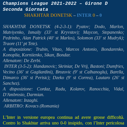
Champions League 2021-2022 – Girone D
Seconda Giornata
SHAKHTAR DONETSK
–
INTER
0
–
0
SHAKHTAR DONETSK (4-2-3-1): Pyatov; Dodo, Marlon,
Matviyenko, Ismaily (33' st Kryvstov); Maycon, Stepanenko;
Pedrinho, Alan Patrick (40' st Marlos), Solomon (33' st Mudryk);
Traore (11' pt Tete).
A disposizione: Trubin, Vitao, Marcos Antonio, Bondarenko,
Konoplia, Korniienko, Sikan, Bondar.
Allenatore: De Zerbi.
INTER (3-5-2): Handanovic; Skriniar, De Vrij, Bastoni; Dumfries,
Vecino (36' st Gagliardini), Brozovic (9' st Calhanoglu), Barella,
Dimarco (36' st Perisic); Dzeko (9' st Correa), Lautaro (26' st
Sanchez).
A disposizione: Cordaz, Radu, Kolarov, Ranocchia, Vidal,
D'Ambrosio, Darmian.
Allenatore: Inzaghi.
ARBITRO: Kovacs (Romania)
L’Inter in versione europea continua ad avere grosse difficoltà.
Contro lo Shakhtar arriva uno 0-0 insipido, con l’Inter pericolosa