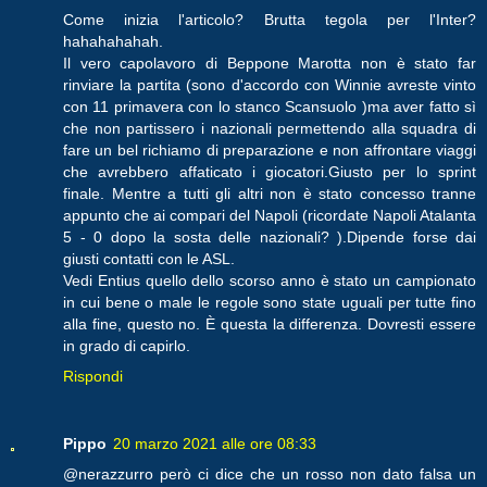
Come inizia l'articolo? Brutta tegola per l'Inter?
hahahahahah.
Il vero capolavoro di Beppone Marotta non è stato far
rinviare la partita (sono d'accordo con Winnie avreste vinto
con 11 primavera con lo stanco Scansuolo )ma aver fatto sì
che non partissero i nazionali permettendo alla squadra di
fare un bel richiamo di preparazione e non affrontare viaggi
che avrebbero affaticato i giocatori.Giusto per lo sprint
finale. Mentre a tutti gli altri non è stato concesso tranne
appunto che ai compari del Napoli (ricordate Napoli Atalanta
5 - 0 dopo la sosta delle nazionali? ).Dipende forse dai
giusti contatti con le ASL.
Vedi Entius quello dello scorso anno è stato un campionato
in cui bene o male le regole sono state uguali per tutte fino
alla fine, questo no. È questa la differenza. Dovresti essere
in grado di capirlo.
Rispondi
Pippo
20 marzo 2021 alle ore 08:33
@nerazzurro però ci dice che un rosso non dato falsa un