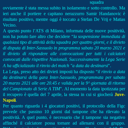
squadra
ovviamente è stata messa subito in isolamento e sotto controllo. Ma
ieri anche il portiere e capitano nerazzurro Samir Handanovic è
risultato positivo, mentre oggi è toccato a Stefan De Vrij e Matias
Vecino.
A questo punto l’ATS di Milano, informata delle nuove positività,
non ha potuto fare altro che decidere “
la sospensione immediata di
qualsiasi tipo di attività della squadra per quattro giorni, e il divieto
di disputa di Inter-Sassuolo in programma sabato 20 marzo 2021 e
il divieto di rispondere alle convocazioni per tutti i calciatori
convocati dalle rispettive Nazionali. Successivamente la Lega Serie
A ha ufficializzato il rinvio del match "a data da destinarsi
".
La Lega, preso atto dei divieti imposti ha disposto “
il rinvio a data
da destinarsi della gara Inter-Sassuolo, programmata per sabato
20 marzo 2021 alle ore 20.45 e valida per la 9^ giornata di ritorno
del Campionato di Serie A TIM
". Al momento la data ipotizzata per
il recupero è quella del 7 aprile, la stessa in cui si giocherà
Juve-
Napoli
.
Per quanto riguarda i 4 giocatori positivi, il protocollo della Figc
prevede che passino 10 giorni dal tampone che ha rilevato la
positività. A quel punto, è necessario che il tampone sia negativo
affinché il calciatore possa tornare ad allenarsi con il gruppo.