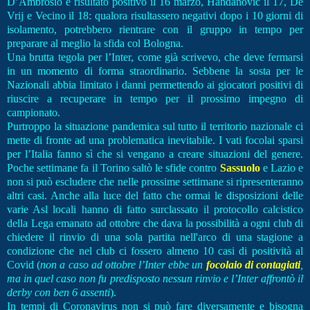
D’Ambrosio è risultato positivo il 16 marzo, Handanovic il 17, De
Vrij e Vecino il 18: qualora risultassero negativi dopo i 10 giorni di
isolamento, potrebbero rientrare con il gruppo in tempo per
preparare al meglio la sfida col Bologna.
Una brutta tegola per l’Inter, come già scrivevo, che deve fermarsi
in un momento di forma straordinario. Sebbene la sosta per le
Nazionali abbia limitato i danni permettendo ai giocatori positivi di
riuscire a recuperare in tempo per il prossimo impegno di
campionato.
Purtroppo la situazione pandemica sul tutto il territorio nazionale ci
mette di fronte ad una problematica inevitabile. I vati focolai sparsi
per l’Italia fanno sì che si vengano a creare situazioni del genere.
Poche settimane fa il Torino saltò le sfide contro
Sassuolo
e Lazio e
non si può escludere che nelle prossime settimane si ripresenteranno
altri casi. Anche alla luce del fatto che ormai le disposizioni delle
varie Asl locali hanno di fatto surclassato il protocollo calcistico
della Lega emanato ad ottobre che dava la possibilità a ogni club di
chiedere il rinvio di una sola partita nell'arco di una stagione a
condizione che nel club ci fossero almeno 10 casi di positività al
Covid (
non a caso ad ottobre l’Inter ebbe un
focolaio di contagiati
,
ma in quel caso non fu predisposto nessun rinvio e l’Inter affrontò il
derby con ben 6 assenti
).
In tempi di Coronavirus non si può fare diversamente e bisogna